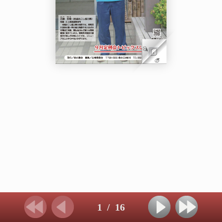
1
/
16