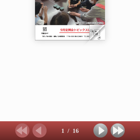
1
/
16