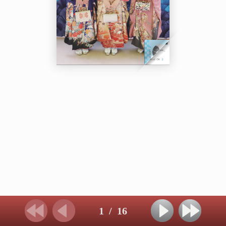
1
/
16