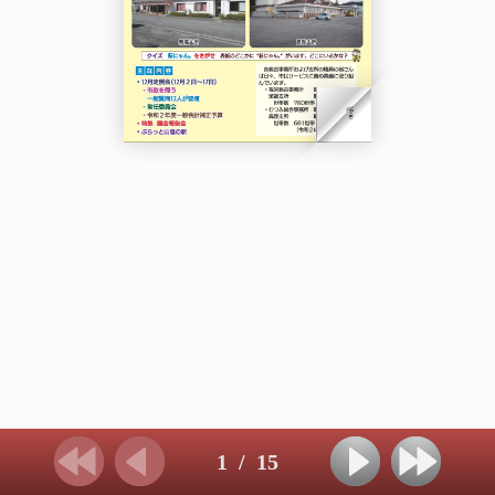
1
/
15