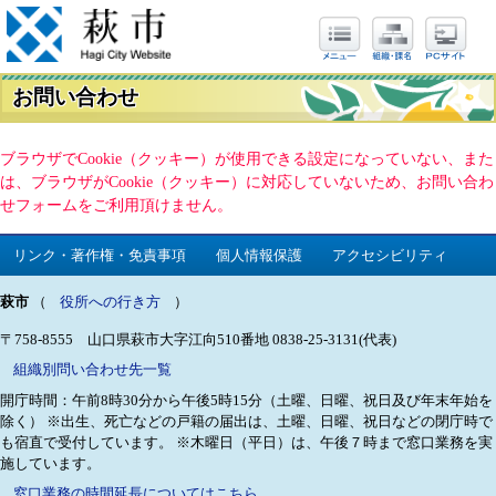
お問い合わせ
ブラウザでCookie（クッキー）が使用できる設定になっていない、また
は、ブラウザがCookie（クッキー）に対応していないため、お問い合わ
せフォームをご利用頂けません。
リンク・著作権・免責事項
個人情報保護
アクセシビリティ
萩市
（
役所への行き方
）
〒758-8555 山口県萩市大字江向510番地
0838-25-3131(代表)
組織別問い合わせ先一覧
開庁時間：午前8時30分から午後5時15分（土曜、日曜、祝日及び年末年始を
除く）
※出生、死亡などの戸籍の届出は、土曜、日曜、祝日などの閉庁時で
も宿直で受付しています。
※木曜日（平日）は、午後７時まで窓口業務を実
施しています。
窓口業務の時間延長についてはこちら