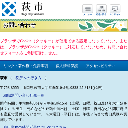
お問い合わせ
ブラウザでCookie（クッキー）が使用できる設定になっていない、また
は、ブラウザがCookie（クッキー）に対応していないため、お問い合わ
せフォームをご利用頂けません。
リンク・著作権・免責事項
個人情報保護
アクセシビリティ
萩市
（
役所への行き方
）
〒758-8555 山口県萩市大字江向510番地
0838-25-3131(代表)
組織別問い合わせ先一覧
開庁時間：午前8時30分から午後5時15分（土曜、日曜、祝日及び年末年始を
除く）
※出生、死亡などの戸籍の届出は、土曜、日曜、祝日などの閉庁時で
も宿直で受付しています。
※木曜日（平日）は、午後７時まで窓口業務を実
施しています。
窓口業務の時間延長についてはこちら