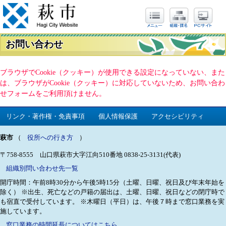
お問い合わせ
ブラウザでCookie（クッキー）が使用できる設定になっていない、また
は、ブラウザがCookie（クッキー）に対応していないため、お問い合わ
せフォームをご利用頂けません。
リンク・著作権・免責事項
個人情報保護
アクセシビリティ
萩市
（
役所への行き方
）
〒758-8555 山口県萩市大字江向510番地
0838-25-3131(代表)
組織別問い合わせ先一覧
開庁時間：午前8時30分から午後5時15分（土曜、日曜、祝日及び年末年始を
除く）
※出生、死亡などの戸籍の届出は、土曜、日曜、祝日などの閉庁時で
も宿直で受付しています。
※木曜日（平日）は、午後７時まで窓口業務を実
施しています。
窓口業務の時間延長についてはこちら