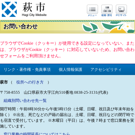
お問い合わせ
ブラウザでCookie（クッキー）が使用できる設定になっていない、また
は、ブラウザがCookie（クッキー）に対応していないため、お問い合わ
せフォームをご利用頂けません。
リンク・著作権・免責事項
個人情報保護
アクセシビリティ
萩市
（
役所への行き方
）
〒758-8555 山口県萩市大字江向510番地
0838-25-3131(代表)
組織別問い合わせ先一覧
開庁時間：午前8時30分から午後5時15分（土曜、日曜、祝日及び年末年始を
除く）
※出生、死亡などの戸籍の届出は、土曜、日曜、祝日などの閉庁時で
も宿直で受付しています。
※木曜日（平日）は、午後７時まで窓口業務を実
施しています。
窓口業務の時間延長についてはこちら