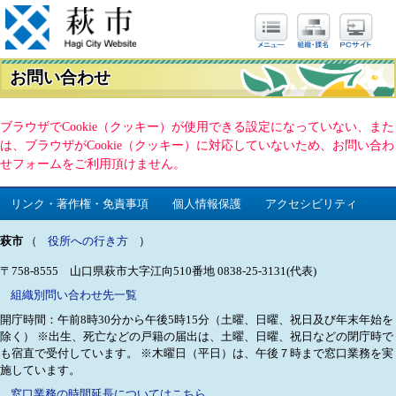
お問い合わせ
ブラウザでCookie（クッキー）が使用できる設定になっていない、また
は、ブラウザがCookie（クッキー）に対応していないため、お問い合わ
せフォームをご利用頂けません。
リンク・著作権・免責事項
個人情報保護
アクセシビリティ
萩市
（
役所への行き方
）
〒758-8555 山口県萩市大字江向510番地
0838-25-3131(代表)
組織別問い合わせ先一覧
開庁時間：午前8時30分から午後5時15分（土曜、日曜、祝日及び年末年始を
除く）
※出生、死亡などの戸籍の届出は、土曜、日曜、祝日などの閉庁時で
も宿直で受付しています。
※木曜日（平日）は、午後７時まで窓口業務を実
施しています。
窓口業務の時間延長についてはこちら