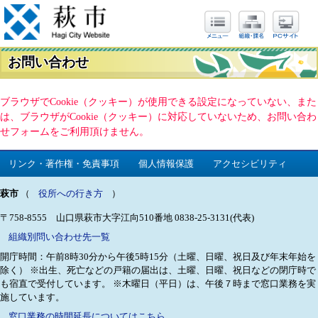
お問い合わせ
ブラウザでCookie（クッキー）が使用できる設定になっていない、また
は、ブラウザがCookie（クッキー）に対応していないため、お問い合わ
せフォームをご利用頂けません。
リンク・著作権・免責事項
個人情報保護
アクセシビリティ
萩市
（
役所への行き方
）
〒758-8555 山口県萩市大字江向510番地
0838-25-3131(代表)
組織別問い合わせ先一覧
開庁時間：午前8時30分から午後5時15分（土曜、日曜、祝日及び年末年始を
除く）
※出生、死亡などの戸籍の届出は、土曜、日曜、祝日などの閉庁時で
も宿直で受付しています。
※木曜日（平日）は、午後７時まで窓口業務を実
施しています。
窓口業務の時間延長についてはこちら