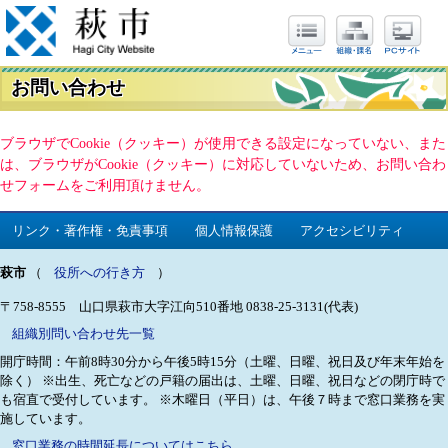
お問い合わせ
ブラウザでCookie（クッキー）が使用できる設定になっていない、また
は、ブラウザがCookie（クッキー）に対応していないため、お問い合わ
せフォームをご利用頂けません。
リンク・著作権・免責事項
個人情報保護
アクセシビリティ
萩市
（
役所への行き方
）
〒758-8555 山口県萩市大字江向510番地
0838-25-3131(代表)
組織別問い合わせ先一覧
開庁時間：午前8時30分から午後5時15分（土曜、日曜、祝日及び年末年始を
除く）
※出生、死亡などの戸籍の届出は、土曜、日曜、祝日などの閉庁時で
も宿直で受付しています。
※木曜日（平日）は、午後７時まで窓口業務を実
施しています。
窓口業務の時間延長についてはこちら