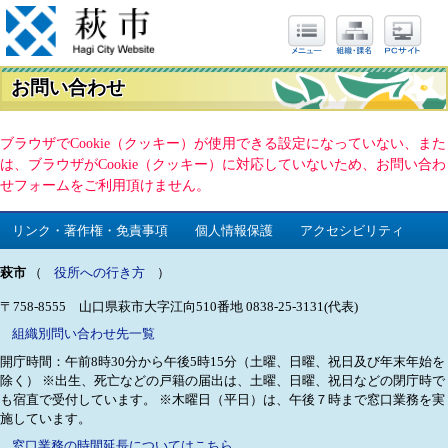
お問い合わせ
ブラウザでCookie（クッキー）が使用できる設定になっていない、また
は、ブラウザがCookie（クッキー）に対応していないため、お問い合わ
せフォームをご利用頂けません。
リンク・著作権・免責事項
個人情報保護
アクセシビリティ
萩市
（
役所への行き方
）
〒758-8555 山口県萩市大字江向510番地
0838-25-3131(代表)
組織別問い合わせ先一覧
開庁時間：午前8時30分から午後5時15分（土曜、日曜、祝日及び年末年始を
除く）
※出生、死亡などの戸籍の届出は、土曜、日曜、祝日などの閉庁時で
も宿直で受付しています。
※木曜日（平日）は、午後７時まで窓口業務を実
施しています。
窓口業務の時間延長についてはこちら