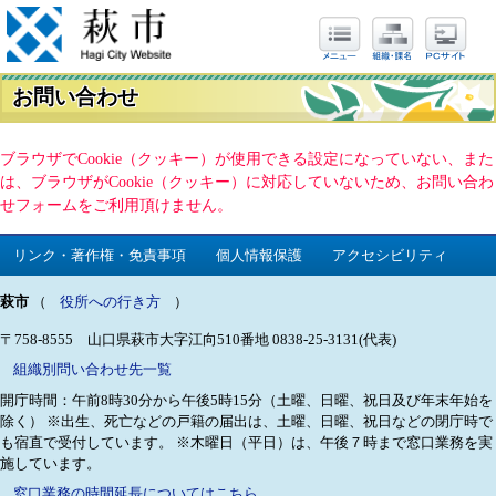
お問い合わせ
ブラウザでCookie（クッキー）が使用できる設定になっていない、また
は、ブラウザがCookie（クッキー）に対応していないため、お問い合わ
せフォームをご利用頂けません。
リンク・著作権・免責事項
個人情報保護
アクセシビリティ
萩市
（
役所への行き方
）
〒758-8555 山口県萩市大字江向510番地
0838-25-3131(代表)
組織別問い合わせ先一覧
開庁時間：午前8時30分から午後5時15分（土曜、日曜、祝日及び年末年始を
除く）
※出生、死亡などの戸籍の届出は、土曜、日曜、祝日などの閉庁時で
も宿直で受付しています。
※木曜日（平日）は、午後７時まで窓口業務を実
施しています。
窓口業務の時間延長についてはこちら