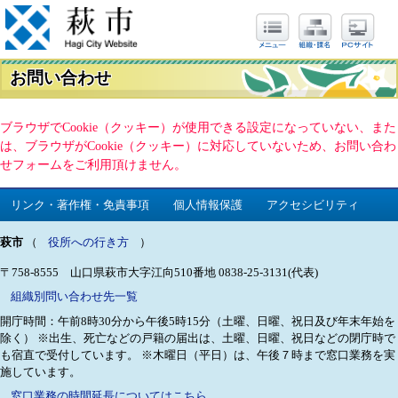
お問い合わせ
ブラウザでCookie（クッキー）が使用できる設定になっていない、また
は、ブラウザがCookie（クッキー）に対応していないため、お問い合わ
せフォームをご利用頂けません。
リンク・著作権・免責事項
個人情報保護
アクセシビリティ
萩市
（
役所への行き方
）
〒758-8555 山口県萩市大字江向510番地
0838-25-3131(代表)
組織別問い合わせ先一覧
開庁時間：午前8時30分から午後5時15分（土曜、日曜、祝日及び年末年始を
除く）
※出生、死亡などの戸籍の届出は、土曜、日曜、祝日などの閉庁時で
も宿直で受付しています。
※木曜日（平日）は、午後７時まで窓口業務を実
施しています。
窓口業務の時間延長についてはこちら