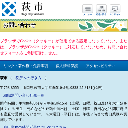
お問い合わせ
ブラウザでCookie（クッキー）が使用できる設定になっていない、また
は、ブラウザがCookie（クッキー）に対応していないため、お問い合わ
せフォームをご利用頂けません。
リンク・著作権・免責事項
個人情報保護
アクセシビリティ
萩市
（
役所への行き方
）
〒758-8555 山口県萩市大字江向510番地
0838-25-3131(代表)
組織別問い合わせ先一覧
開庁時間：午前8時30分から午後5時15分（土曜、日曜、祝日及び年末年始を
除く）
※出生、死亡などの戸籍の届出は、土曜、日曜、祝日などの閉庁時で
も宿直で受付しています。
※木曜日（平日）は、午後７時まで窓口業務を実
施しています。
窓口業務の時間延長についてはこちら