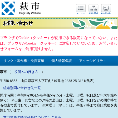
お問い合わせ
ブラウザでCookie（クッキー）が使用できる設定になっていない、また
は、ブラウザがCookie（クッキー）に対応していないため、お問い合わ
せフォームをご利用頂けません。
リンク・著作権・免責事項
個人情報保護
アクセシビリティ
萩市
（
役所への行き方
）
〒758-8555 山口県萩市大字江向510番地
0838-25-3131(代表)
組織別問い合わせ先一覧
開庁時間：午前8時30分から午後5時15分（土曜、日曜、祝日及び年末年始を
除く）
※出生、死亡などの戸籍の届出は、土曜、日曜、祝日などの閉庁時で
も宿直で受付しています。
※木曜日（平日）は、午後７時まで窓口業務を実
施しています。
窓口業務の時間延長についてはこちら