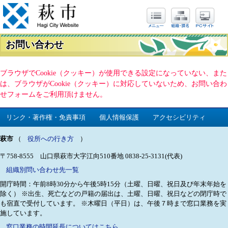
お問い合わせ
ブラウザでCookie（クッキー）が使用できる設定になっていない、また
は、ブラウザがCookie（クッキー）に対応していないため、お問い合わ
せフォームをご利用頂けません。
リンク・著作権・免責事項
個人情報保護
アクセシビリティ
萩市
（
役所への行き方
）
〒758-8555 山口県萩市大字江向510番地
0838-25-3131(代表)
組織別問い合わせ先一覧
開庁時間：午前8時30分から午後5時15分（土曜、日曜、祝日及び年末年始を
除く）
※出生、死亡などの戸籍の届出は、土曜、日曜、祝日などの閉庁時で
も宿直で受付しています。
※木曜日（平日）は、午後７時まで窓口業務を実
施しています。
窓口業務の時間延長についてはこちら