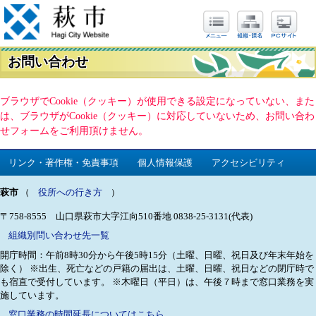
お問い合わせ
ブラウザでCookie（クッキー）が使用できる設定になっていない、また
は、ブラウザがCookie（クッキー）に対応していないため、お問い合わ
せフォームをご利用頂けません。
リンク・著作権・免責事項
個人情報保護
アクセシビリティ
萩市
（
役所への行き方
）
〒758-8555 山口県萩市大字江向510番地
0838-25-3131(代表)
組織別問い合わせ先一覧
開庁時間：午前8時30分から午後5時15分（土曜、日曜、祝日及び年末年始を
除く）
※出生、死亡などの戸籍の届出は、土曜、日曜、祝日などの閉庁時で
も宿直で受付しています。
※木曜日（平日）は、午後７時まで窓口業務を実
施しています。
窓口業務の時間延長についてはこちら