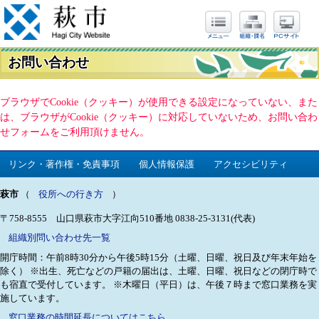
お問い合わせ
ブラウザでCookie（クッキー）が使用できる設定になっていない、また
は、ブラウザがCookie（クッキー）に対応していないため、お問い合わ
せフォームをご利用頂けません。
リンク・著作権・免責事項
個人情報保護
アクセシビリティ
萩市
（
役所への行き方
）
〒758-8555 山口県萩市大字江向510番地
0838-25-3131(代表)
組織別問い合わせ先一覧
開庁時間：午前8時30分から午後5時15分（土曜、日曜、祝日及び年末年始を
除く）
※出生、死亡などの戸籍の届出は、土曜、日曜、祝日などの閉庁時で
も宿直で受付しています。
※木曜日（平日）は、午後７時まで窓口業務を実
施しています。
窓口業務の時間延長についてはこちら