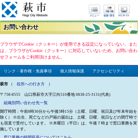
お問い合わせ
ブラウザでCookie（クッキー）が使用できる設定になっていない、また
は、ブラウザがCookie（クッキー）に対応していないため、お問い合わ
せフォームをご利用頂けません。
リンク・著作権・免責事項
個人情報保護
アクセシビリティ
萩市
（
役所への行き方
）
〒758-8555 山口県萩市大字江向510番地
0838-25-3131(代表)
組織別問い合わせ先一覧
開庁時間：午前8時30分から午後5時15分（土曜、日曜、祝日及び年末年始を
除く）
※出生、死亡などの戸籍の届出は、土曜、日曜、祝日などの閉庁時で
も宿直で受付しています。
※木曜日（平日）は、午後７時まで窓口業務を実
施しています。
窓口業務の時間延長についてはこちら