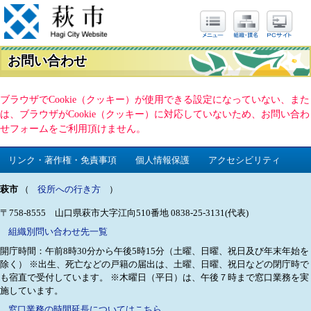
お問い合わせ
ブラウザでCookie（クッキー）が使用できる設定になっていない、また
は、ブラウザがCookie（クッキー）に対応していないため、お問い合わ
せフォームをご利用頂けません。
リンク・著作権・免責事項
個人情報保護
アクセシビリティ
萩市
（
役所への行き方
）
〒758-8555 山口県萩市大字江向510番地
0838-25-3131(代表)
組織別問い合わせ先一覧
開庁時間：午前8時30分から午後5時15分（土曜、日曜、祝日及び年末年始を
除く）
※出生、死亡などの戸籍の届出は、土曜、日曜、祝日などの閉庁時で
も宿直で受付しています。
※木曜日（平日）は、午後７時まで窓口業務を実
施しています。
窓口業務の時間延長についてはこちら