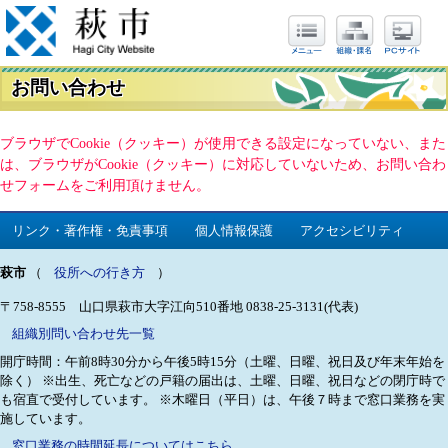
お問い合わせ
ブラウザでCookie（クッキー）が使用できる設定になっていない、また
は、ブラウザがCookie（クッキー）に対応していないため、お問い合わ
せフォームをご利用頂けません。
リンク・著作権・免責事項
個人情報保護
アクセシビリティ
萩市
（
役所への行き方
）
〒758-8555 山口県萩市大字江向510番地
0838-25-3131(代表)
組織別問い合わせ先一覧
開庁時間：午前8時30分から午後5時15分（土曜、日曜、祝日及び年末年始を
除く）
※出生、死亡などの戸籍の届出は、土曜、日曜、祝日などの閉庁時で
も宿直で受付しています。
※木曜日（平日）は、午後７時まで窓口業務を実
施しています。
窓口業務の時間延長についてはこちら