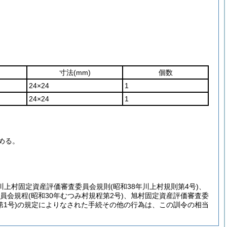
寸法
(mm)
個数
24×24
1
24×24
1
める。
川上村固定資産評価審査委員会規則
(昭和38年川上村規則第4号)
、
員会規程
(昭和30年むつみ村規程第2号)
、旭村固定資産評価審査委
1号)
の規定によりなされた手続その他の行為は、この訓令の相当