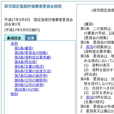
萩市固定資産評価審査委員会規程
○萩市固定資
平成17年3月6日 固定資産評価審査委員会
(趣旨)
訓令第1号
第1条
この規程は
(平成17年3月6日施行)
の審査の手続、記
(委員会の招集)
条項目次
沿革
第2条
委員会の招
本則
2
前項
の招集状は
第1条
(趣旨)
(資料提出要求書)
第2条
(委員会の招集)
第3条
委員会は、
第3条
(資料提出要求書)
める場合において
第4条
(呼出状)
(1)
資料の表示
第5条
(文書の様式)
(2)
資料を提出す
第6条
(文書の送達方法)
(呼出状)
第7条
(記録の保存等)
第4条
委員会は、法
第8条
(公印の種類等)
状を送付しなけれ
第9条
(公印の保管)
(1)
出頭すべき日
第10条
(その他)
(2)
証言を求めよ
附則
2
前項
の呼出状は
(文書の様式)
第5条
委員会が作
2
委員長又は書記