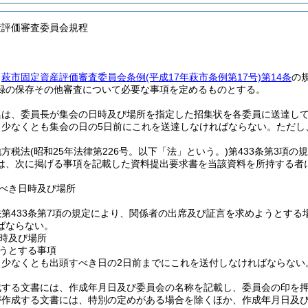
産評価審査委員会規程
、
萩市固定資産評価審査委員会条例
(平成17年萩市条例第17号)
第14条
の
録の保存その他審査について必要な事項を定めるものとする。
集は、委員長が集会の日時及び場所を指定した招集状を各委員に送達し
、少なくとも集会の日の5日前にこれを送達しなければならない。
ただし
地方税法
(昭和25年法律第226号。以下「法」という。)
第433条第3項
は、次に掲げる事項を記載した資料提出要求書を当該資料を所持する者
べき日時及び場所
第433条第7項の規定により、関係者の出席及び証言を求めようとす
ばならない。
時及び場所
うとする事項
、少なくとも出頭すべき日の2日前までにこれを送付しなければならない
成する文書には、作成年月日及び委員会の名称を記載し、委員会の印を
が作成する文書には、特別の定めがある場合を除くほか、作成年月日及