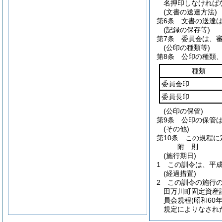
名押印しなければ
(文書の送達方法)
第6条
文書の送達
(記録の保存等)
第7条
委員会は、
(公印の種類等)
第8条
公印の種類
種類
委員会印
委員長印
(公印の保管)
第9条
公印の保管
(その他)
第10条
この規程に
附
則
(施行期日)
1
この訓令は、平成
(経過措置)
2
この訓令の施行
田万川町固定資産
員会規程
(昭和60
規定によりなされ