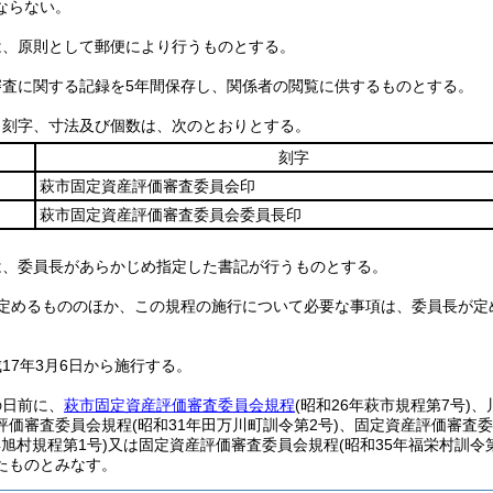
ならない。
は、原則として郵便により行うものとする。
審査に関する記録を5年間保存し、関係者の閲覧に供するものとする。
、刻字、寸法及び個数は、次のとおりとする。
刻字
萩市固定資産評価審査委員会印
萩市固定資産評価審査委員会委員長印
は、委員長があらかじめ指定した書記が行うものとする。
定めるもののほか、この規程の施行について必要な事項は、委員長が定
17年3月6日から施行する。
の日前に、
萩市固定資産評価審査委員会規程
(昭和26年萩市規程第7号)
、
評価審査委員会規程
(昭和31年田万川町訓令第2号)
、固定資産評価審査委
年旭村規程第1号)
又は固定資産評価審査委員会規程
(昭和35年福栄村訓令第
たものとみなす。