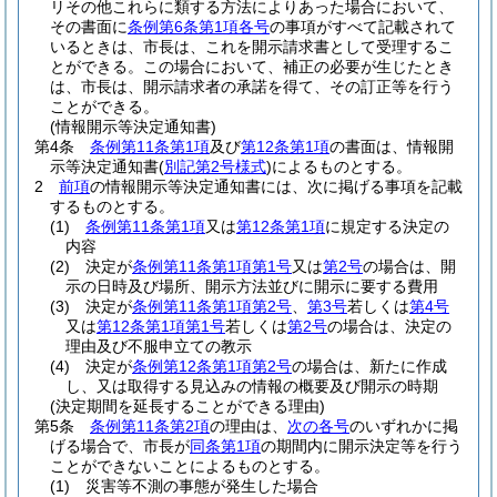
リその他これらに類する方法によりあった場合において、
その書面に
条例第6条第1項各号
の事項がすべて記載されて
いるときは、市長は、これを開示請求書として受理するこ
とができる。
この場合において、補正の必要が生じたとき
は、市長は、開示請求者の承諾を得て、その訂正等を行う
ことができる。
(情報開示等決定通知書)
第4条
条例第11条第1項
及び
第12条第1項
の書面は、情報開
示等決定通知書
(
別記第2号様式
)
によるものとする。
2
前項
の情報開示等決定通知書には、次に掲げる事項を記載
するものとする。
(1)
条例第11条第1項
又は
第12条第1項
に規定する決定の
内容
(2)
決定が
条例第11条第1項第1号
又は
第2号
の場合は、開
示の日時及び場所、開示方法並びに開示に要する費用
(3)
決定が
条例第11条第1項第2号
、
第3号
若しくは
第4号
又は
第12条第1項第1号
若しくは
第2号
の場合は、決定の
理由及び不服申立ての教示
(4)
決定が
条例第12条第1項第2号
の場合は、新たに作成
し、又は取得する見込みの情報の概要及び開示の時期
(決定期間を延長することができる理由)
第5条
条例第11条第2項
の理由は、
次の各号
のいずれかに掲
げる場合で、市長が
同条第1項
の期間内に開示決定等を行う
ことができないことによるものとする。
(1)
災害等不測の事態が発生した場合