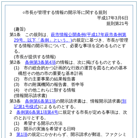
○市長が管理する情報の開示等に関する規則
平成17年3月6日
規則第21号
(趣旨)
第1条
この規則は、
萩市情報公開条例
(平成17年萩市条例第
29号。以下「条例」という。)
の規定に基づき、市長が管理
する情報の開示等について、必要な事項を定めるものとす
る。
(市長が提供する情報)
第2条
条例第3条第4項
の情報は、次に掲げるものとする。
(1)
市の総合的かつ計画的な行政の運営を図るための基本
構想その他の市の重要な基本計画
(2)
市の主要事業の結果報告書
(3)
市の附属機関の報告書、答申等
(4)
その他これらに類する情報
(情報開示請求書)
第3条
条例第6条第1項
の開示請求書は、情報開示請求書
(
別
記第1号様式
)
によるものとする。
2
条例第6条第1項第4号
に規定する市長が定める事項は、次
のとおりとする。
(1)
希望する開示の方法
(2)
開示の実施を希望する日時
3
第1項
の規定にかかわらず、開示請求が郵送、ファクシミ