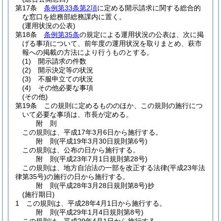
第17条
条例第33条第2項
に定める開示請求に関する総合的
な窓口を総務部総務課内に置く。
(運用状況の公表)
第18条
条例第35条
の規定による運用状況の公表は、次に掲
げる事項について、前年度の運用状況を取りまとめ、萩市
報への掲載の方法により行うものとする。
(1)
開示請求の件数
(2)
開示決定等の状況
(3)
不服申立ての状況
(4)
その他必要な事項
(その他)
第19条
この規則に定めるもののほか、この規則の施行につ
いて必要な事項は、市長が定める。
附
則
この規則は、平成17年3月6日から施行する。
附
則
(平成19年3月30日
規則第6号)
この規則は、公布の日から施行する。
附
則
(平成23年7月1日
規則第28号)
この規則は、地方自治法の一部を改正する法律
(平成23年法
律第35号)
の施行の日から施行する。
附
則
(平成28年3月28日
規則第8号)
抄
(施行期日)
1
この規則は、平成28年4月1日から施行する。
附
則
(平成29年1月4日
規則第8号)