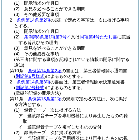
(1)
開示請求の年月日
(2)
意見を述べることができる期間
(3)
その他必要な事項
2
条例第14条第2項
の規則で定める事項は、次に掲げる事項
とする。
(1)
開示請求の年月日
(2)
条例第8条第1項第3号イ
又は
同項第4号ただし書
に該当
する旨及びその理由
(3)
意見を述べることができる期間
(4)
その他必要な事項
(第三者に関する事項が記録されている情報の開示に関する
通知)
第10条
条例第14条第2項
の書面は、第三者情報開示通知書
(
別記第6号様式
)
によるものとする。
2
条例第14条第3項
の書面は、第三者情報開示決定通知書
(
別記第7号様式
)
によるものとする。
(電磁的記録の開示方法)
第11条
条例第15条第1項
の規則で定める方法は、次に掲げ
る方法とする。
(1)
録音テープ 次に掲げる方法
ア
当該録音テープを専用機器により再生したものの聴
取
イ
当該録音テープを複写したものの交付
(2)
録画テープ 次に掲げる方法
ア
当該録画テープを専用機器により再生したものの視