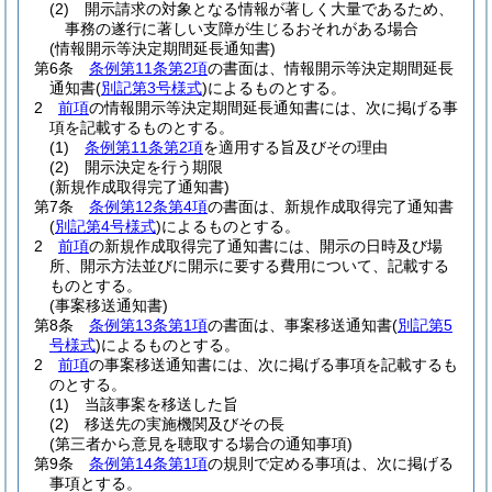
(2)
開示請求の対象となる情報が著しく大量であるため、
事務の遂行に著しい支障が生じるおそれがある場合
(情報開示等決定期間延長通知書)
第6条
条例第11条第2項
の書面は、情報開示等決定期間延長
通知書
(
別記第3号様式
)
によるものとする。
2
前項
の情報開示等決定期間延長通知書には、次に掲げる事
項を記載するものとする。
(1)
条例第11条第2項
を適用する旨及びその理由
(2)
開示決定を行う期限
(新規作成取得完了通知書)
第7条
条例第12条第4項
の書面は、新規作成取得完了通知書
(
別記第4号様式
)
によるものとする。
2
前項
の新規作成取得完了通知書には、開示の日時及び場
所、開示方法並びに開示に要する費用について、記載する
ものとする。
(事案移送通知書)
第8条
条例第13条第1項
の書面は、事案移送通知書
(
別記第5
号様式
)
によるものとする。
2
前項
の事案移送通知書には、次に掲げる事項を記載するも
のとする。
(1)
当該事案を移送した旨
(2)
移送先の実施機関及びその長
(第三者から意見を聴取する場合の通知事項)
第9条
条例第14条第1項
の規則で定める事項は、次に掲げる
事項とする。