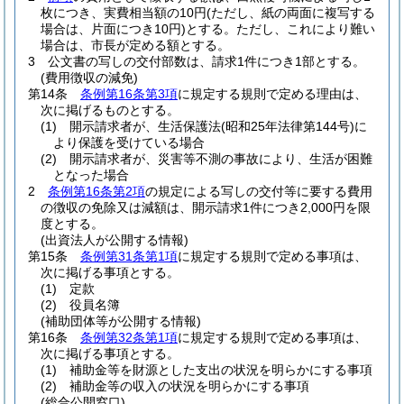
枚につき、実費相当額の10円
(ただし、紙の両面に複写する
場合は、片面につき10円)
とする。
ただし、これにより難い
場合は、市長が定める額とする。
3
公文書の写しの交付部数は、請求1件につき1部とする。
(費用徴収の減免)
第14条
条例第16条第3項
に規定する規則で定める理由は、
次に掲げるものとする。
(1)
開示請求者が、生活保護法
(昭和25年法律第144号)
に
より保護を受けている場合
(2)
開示請求者が、災害等不測の事故により、生活が困難
となった場合
2
条例第16条第2項
の規定による写しの交付等に要する費用
の徴収の免除又は減額は、開示請求1件につき2,000円を限
度とする。
(出資法人が公開する情報)
第15条
条例第31条第1項
に規定する規則で定める事項は、
次に掲げる事項とする。
(1)
定款
(2)
役員名簿
(補助団体等が公開する情報)
第16条
条例第32条第1項
に規定する規則で定める事項は、
次に掲げる事項とする。
(1)
補助金等を財源とした支出の状況を明らかにする事項
(2)
補助金等の収入の状況を明らかにする事項
(総合公開窓口)