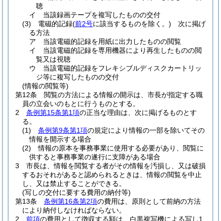
聴
イ
当該録画テープを複写したものの交付
(3)
電磁的記録
(
前2号
に該当するものを除く。)
次に掲げ
る方法
ア
当該電磁的記録を用紙に出力したものの閲覧
イ
当該電磁的記録を専用機器により再生したものの閲
覧又は視聴
ウ
当該電磁的記録をフレキシブルディスクカートリッ
ジ等に複写したものの交付
(情報の閲覧等)
第12条
閲覧の方法による情報の開示は、市長が指定する職
員の立会いのもとに行うものとする。
2
条例第15条第1項
の正当な理由は、次に掲げるものとす
る。
(1)
条例第9条第1項
の規定により情報の一部を除いてその
情報を開示する場合
(2)
情報の原本を事務事業に使用する必要があり、閲覧に
供すると事務事業の遂行に支障がある場合
3
市長は、情報を閲覧する者がその情報を汚損し、又は破損
するおそれがあると認められるときは、情報の閲覧を中止
し、又は禁止することができる。
(写しの交付に要する費用の納付等)
第13条
条例第16条第2項
の費用は、原則として前納の方法
により納付しなければならない。
2
前項
の費用として徴収する額は、白黒複写機による写し1