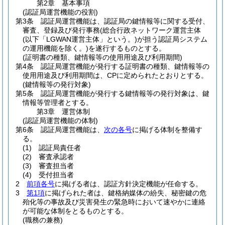
第2章
基本事項
(認証局運営機能の役割)
第3条
認証局運営機能は、認証局の鍵情報等に関する受付、
審査、登録及び発行事務
(総合行政ネットワーク運営主体
(以下「LGWAN運営主体」という。)
が担う認証局システム
の運用機能を除く。)
を遂行するものとする。
(証明書の種類、鍵情報等の使用用途及び利用期間)
第4条
認証局運営機能が発行する証明書の種類、鍵情報等の
使用用途及び利用期間は、CPに定められたとおりとする。
(鍵情報等の発行対象)
第5条
認証局運営機能が発行する鍵情報等の発行対象は、鍵
情報等管理者とする。
第3章
運営体制
(認証局運営機能の体制)
第6条
認証局運営機能は、
次の各号
に掲げる体制を整備す
る。
(1)
認証局責任者
(2)
審査承認者
(3)
審査担当者
(4)
受付担当者
2
前項各号
に掲げる者は、認証方針決定機能が任命する。
3
第1項
に掲げられた者は、鍵格納媒体の紛失、秘密鍵の危
殆化等の事故及び災害発生の緊急時において速やかに連絡
が可能な体制をとるものとする。
(職務の兼務)