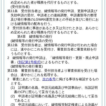
め定められた者が職務を代行するものとする。
(受付担当者)
第11条
受付担当者は、鍵情報等の発行申請、更新申請及び
失効申請の受付、申請者との連絡調整、申請書類等の整理
及び発行事務のLGWAN運営主体との手続き並びに発行にお
ける鍵情報等の配布を行う。
2
受付担当者に事故があるとき又は欠けたときは、あらかじ
め定められた者が職務を代行するものとする。
第4章
鍵情報等の発行
(鍵情報等の発行申請の受付)
第12条
受付担当者は、鍵情報等の発行申請が行われた場合
には、速やかにこれを受付け、審査担当者に審査依頼を行
うものとする。
2
鍵情報等の発行申請は、「鍵情報等発行・更新・廃止申請
書」
(
別記第1号様式
)
によるものとする。
(鍵情報等の発行審査)
第13条
審査担当者は、受付担当者より審査依頼を受けた場
合は、速やかにこれを処理する。
2
審査にあたっては、
次の各号
に掲げる事項を確認するもの
とする。
(1)
証明書の名義、申請元組織及び申請事由が、当該証明
書のCPに照らして妥当であること
(2)
申請者が証明書の名義及び申請元組織に照らして妥当
であること
(3)
申請元組織において、鍵情報等制定権者による決裁が