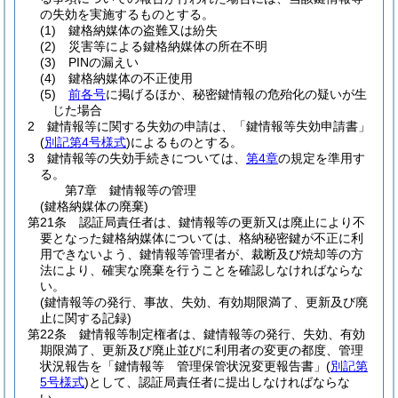
の失効を実施するものとする。
(1)
鍵格納媒体の盗難又は紛失
(2)
災害等による鍵格納媒体の所在不明
(3)
PINの漏えい
(4)
鍵格納媒体の不正使用
(5)
前各号
に掲げるほか、秘密鍵情報の危殆化の疑いが生
じた場合
2
鍵情報等に関する失効の申請は、「鍵情報等失効申請書」
(
別記第4号様式
)
によるものとする。
3
鍵情報等の失効手続きについては、
第4章
の規定を準用す
る。
第7章
鍵情報等の管理
(鍵格納媒体の廃棄)
第21条
認証局責任者は、鍵情報等の更新又は廃止により不
要となった鍵格納媒体については、格納秘密鍵が不正に利
用できないよう、鍵情報等管理者が、裁断及び焼却等の方
法により、確実な廃棄を行うことを確認しなければならな
い。
(鍵情報等の発行、事故、失効、有効期限満了、更新及び廃
止に関する記録)
第22条
鍵情報等制定権者は、鍵情報等の発行、失効、有効
期限満了、更新及び廃止並びに利用者の変更の都度、管理
状況報告を「鍵情報等 管理保管状況変更報告書」
(
別記第
5号様式
)
として、認証局責任者に提出しなければならな