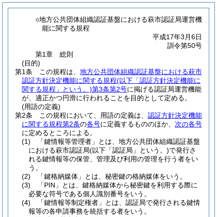
○地方公共団体組織認証基盤における萩市認証局運営機
能に関する規程
平成17年3月6日
訓令第50号
第1章
総則
(目的)
第1条
この規程は、
地方公共団体組織認証基盤における萩市
認証方針決定機能に関する規程
(以下「認証方針決定機能に
関する規程」という。)
第3条第2号
に掲げる認証局運営機能
が、適正かつ円滑に行われることを目的として定める。
(用語の定義)
第2条
この規程において、用語の定義は、
認証方針決定機能
に関する規程第2条
の
各号
に定義するもののほか、
次の各号
に定めるところによる。
(1)
「鍵情報等管理者」とは、地方公共団体組織認証基盤
における萩市認証局
(以下「認証局」という。)
で発行さ
れる鍵情報等の保管、管理及び利用の管理を行う者をい
う。
(2)
「鍵格納媒体」とは、秘密鍵の格納媒体をいう。
(3)
「PIN」とは、鍵格納媒体から秘密鍵を利用する際に
必要な符号である個人識別番号をいう。
(4)
「鍵情報等制定権者」とは、認証局で発行される鍵情
報等の各申請事務を統括する者をいう。