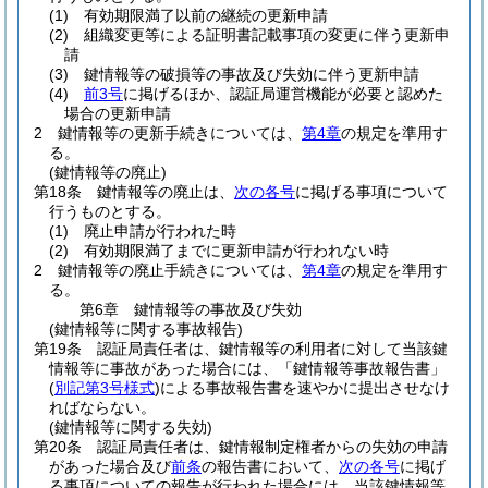
(1)
有効期限満了以前の継続の更新申請
(2)
組織変更等による証明書記載事項の変更に伴う更新申
請
(3)
鍵情報等の破損等の事故及び失効に伴う更新申請
(4)
前3号
に掲げるほか、認証局運営機能が必要と認めた
場合の更新申請
2
鍵情報等の更新手続きについては、
第4章
の規定を準用す
る。
(鍵情報等の廃止)
第18条
鍵情報等の廃止は、
次の各号
に掲げる事項について
行うものとする。
(1)
廃止申請が行われた時
(2)
有効期限満了までに更新申請が行われない時
2
鍵情報等の廃止手続きについては、
第4章
の規定を準用す
る。
第6章
鍵情報等の事故及び失効
(鍵情報等に関する事故報告)
第19条
認証局責任者は、鍵情報等の利用者に対して当該鍵
情報等に事故があった場合には、「鍵情報等事故報告書」
(
別記第3号様式
)
による事故報告書を速やかに提出させなけ
ればならない。
(鍵情報等に関する失効)
第20条
認証局責任者は、鍵情報制定権者からの失効の申請
があった場合及び
前条
の報告書において、
次の各号
に掲げ
る事項についての報告が行われた場合には、当該鍵情報等