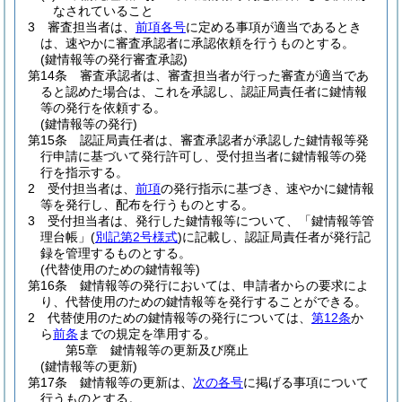
なされていること
3
審査担当者は、
前項各号
に定める事項が適当であるとき
は、速やかに審査承認者に承認依頼を行うものとする。
(鍵情報等の発行審査承認)
第14条
審査承認者は、審査担当者が行った審査が適当であ
ると認めた場合は、これを承認し、認証局責任者に鍵情報
等の発行を依頼する。
(鍵情報等の発行)
第15条
認証局責任者は、審査承認者が承認した鍵情報等発
行申請に基づいて発行許可し、受付担当者に鍵情報等の発
行を指示する。
2
受付担当者は、
前項
の発行指示に基づき、速やかに鍵情報
等を発行し、配布を行うものとする。
3
受付担当者は、発行した鍵情報等について、「鍵情報等管
理台帳」
(
別記第2号様式
)
に記載し、認証局責任者が発行記
録を管理するものとする。
(代替使用のための鍵情報等)
第16条
鍵情報等の発行においては、申請者からの要求によ
り、代替使用のための鍵情報等を発行することができる。
2
代替使用のための鍵情報等の発行については、
第12条
か
ら
前条
までの規定を準用する。
第5章
鍵情報等の更新及び廃止
(鍵情報等の更新)
第17条
鍵情報等の更新は、
次の各号
に掲げる事項について
行うものとする。