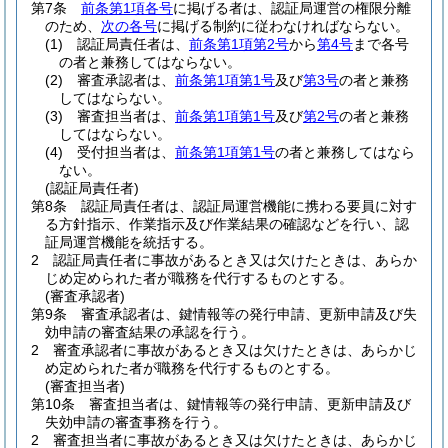
第7条
前条第1項各号
に掲げる者は、認証局運営の権限分離
のため、
次の各号
に掲げる制約に従わなければならない。
(1)
認証局責任者は、
前条第1項第2号
から
第4号
まで各号
の者と兼務してはならない。
(2)
審査承認者は、
前条第1項第1号
及び
第3号
の者と兼務
してはならない。
(3)
審査担当者は、
前条第1項第1号
及び
第2号
の者と兼務
してはならない。
(4)
受付担当者は、
前条第1項第1号
の者と兼務してはなら
ない。
(認証局責任者)
第8条
認証局責任者は、認証局運営機能に携わる要員に対す
る方針指示、作業指示及び作業結果の確認などを行い、認
証局運営機能を統括する。
2
認証局責任者に事故があるとき又は欠けたときは、あらか
じめ定められた者が職務を代行するものとする。
(審査承認者)
第9条
審査承認者は、鍵情報等の発行申請、更新申請及び失
効申請の審査結果の承認を行う。
2
審査承認者に事故があるとき又は欠けたときは、あらかじ
め定められた者が職務を代行するものとする。
(審査担当者)
第10条
審査担当者は、鍵情報等の発行申請、更新申請及び
失効申請の審査事務を行う。
2
審査担当者に事故があるとき又は欠けたときは、あらかじ