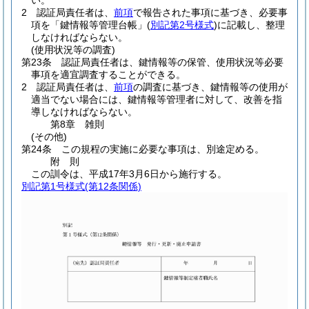
い。
2
認証局責任者は、
前項
で報告された事項に基づき、必要事
項を「鍵情報等管理台帳」
(
別記第2号様式
)
に記載し、整理
しなければならない。
(使用状況等の調査)
第23条
認証局責任者は、鍵情報等の保管、使用状況等必要
事項を適宜調査することができる。
2
認証局責任者は、
前項
の調査に基づき、鍵情報等の使用が
適当でない場合には、鍵情報等管理者に対して、改善を指
導しなければならない。
第8章
雑則
(その他)
第24条
この規程の実施に必要な事項は、別途定める。
附
則
この訓令は、平成17年3月6日から施行する。
別記第1号様式
(第12条関係)