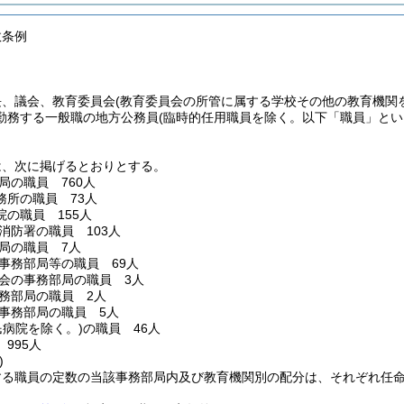
数条例
長、議会、教育委員会
(教育委員会の所管に属する学校その他の教育機関
勤務する一般職の地方公務員
(臨時的任用職員を除く。以下「職員」とい
は、次に掲げるとおりとする。
局の職員 760人
務所の職員 73人
院の職員 155人
消防署の職員 103人
局の職員 7人
事務部局等の職員 69人
会の事務部局の職員 3人
務部局の職員 2人
事務部局の職員 5人
民病院を除く。)
の職員 46人
 995人
)
する職員の定数の当該事務部局内及び教育機関別の配分は、それぞれ任