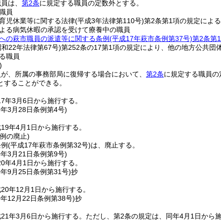
職員は、
第2条
に規定する職員の定数外とする。
職員
育児休業等に関する法律
(平成3年法律第110号)
第2条第1項の規定によ
よる病気休暇の承認を受けて療養中の職員
への萩市職員の派遣等に関する条例
(平成17年萩市条例第37号)
第2条第
昭和22年法律第67号)
第252条の17第1項の規定により、他の地方公共団
る職員
)
員が、所属の事務部局に復帰する場合において、
第2条
に規定する職員の
とすることができる。
7年3月6日から施行する。
9年3月28日
条例第4号)
19年4月1日から施行する。
例の廃止)
条例
(平成17年萩市条例第32号)
は、廃止する。
0年3月21日
条例第9号)
0年4月1日から施行する。
0年9月25日
条例第31号)
抄
20年12月1日から施行する。
0年12月22日
条例第38号)
抄
21年3月6日から施行する。
ただし、第2条の規定は、同年4月1日から