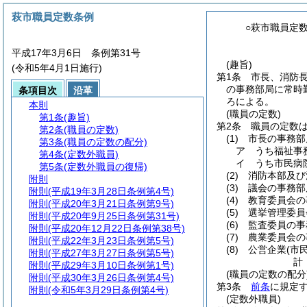
萩市職員定数条例
○萩市職員定
平成17年3月6日 条例第31号
(趣旨)
(令和5年4月1日施行)
第1条
市長、消防
の事務部局に常時
条項目次
沿革
ろによる。
本則
(職員の定数)
第1条
(趣旨)
第2条
職員の定数
第2条
(職員の定数)
(1)
市長の事務部
第3条
(職員の定数の配分)
ア
うち福祉事
第4条
(定数外職員)
イ
うち市民病
第5条
(定数外職員の復帰)
(2)
消防本部及び
附則
(3)
議会の事務部
附則
(平成19年3月28日条例第4号)
(4)
教育委員会の
附則
(平成20年3月21日条例第9号)
(5)
選挙管理委員
附則
(平成20年9月25日条例第31号)
(6)
監査委員の事
附則
(平成20年12月22日条例第38号)
(7)
農業委員会の
附則
(平成22年3月23日条例第5号)
(8)
公営企業
(市
附則
(平成27年3月27日条例第5号)
計
附則
(平成29年3月10日条例第1号)
(職員の定数の配分
附則
(平成30年3月26日条例第4号)
第3条
前条
に規定
附則
(令和5年3月29日条例第4号)
(定数外職員)