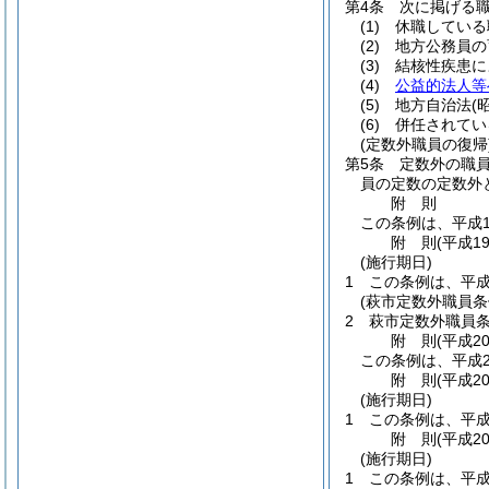
第4条
次に掲げる
(1)
休職している
(2)
地方公務員の
(3)
結核性疾患に
(4)
公益的法人等
(5)
地方自治法
(
(6)
併任されてい
(定数外職員の復帰
第5条
定数外の職
員の定数の定数外
附
則
この条例は、平成1
附
則
(平成1
(施行期日)
1
この条例は、平成
(萩市定数外職員条
2
萩市定数外職員
附
則
(平成2
この条例は、平成2
附
則
(平成2
(施行期日)
1
この条例は、平成
附
則
(平成2
(施行期日)
1
この条例は、平成