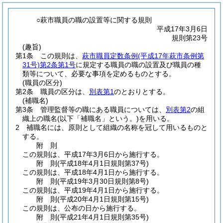
○萩市職員の職の設置等に関する規則
平成17年3月6日
規則第23号
(趣旨)
第1条
この規則は、
萩市職員定数条例
(平成17年萩市条例第
31号)
第2条第1号
に規定する職員の職の設置及び職員の種
類等について、必要な事項を定めるものとする。
(職員の区分)
第2条
職員の区分は、
別表第1
のとおりとする。
(補職名)
第3条
管理監督等の職にある職員については、
別表第2
の組
織上の職名
(以下「補職名」という。)
を用いる。
2
補職名には、原則として組織の名称を冠して用いるものと
する。
附
則
この規則は、平成17年3月6日から施行する。
附
則
(平成18年4月1日
規則第37号)
この規則は、平成18年4月1日から施行する。
附
則
(平成19年3月30日
規則第8号)
この規則は、平成19年4月1日から施行する。
附
則
(平成20年4月1日
規則第15号)
この規則は、公布の日から施行する。
附
則
(平成21年4月1日
規則第35号)