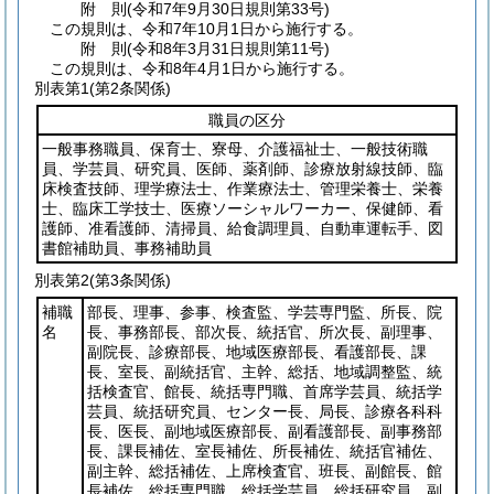
附
則
(令和7年9月30日
規則第33号)
この規則は、令和7年10月1日から施行する。
附
則
(令和8年3月31日
規則第11号)
この規則は、令和8年4月1日から施行する。
別表第1
(第2条関係)
職員の区分
一般事務職員、保育士、寮母、介護福祉士、一般技術職
員、学芸員、研究員、医師、薬剤師、診療放射線技師、臨
床検査技師、理学療法士、作業療法士、管理栄養士、栄養
士、臨床工学技士、医療ソーシャルワーカー、保健師、看
護師、准看護師、清掃員、給食調理員、自動車運転手、図
書館補助員、事務補助員
別表第2
(第3条関係)
補職
部長、理事、参事、検査監、学芸専門監、所長、院
名
長、事務部長、部次長、統括官、所次長、副理事、
副院長、診療部長、地域医療部長、看護部長、課
長、室長、副統括官、主幹、総括、地域調整監、統
括検査官、館長、統括専門職、首席学芸員、統括学
芸員、統括研究員、センター長、局長、診療各科科
長、医長、副地域医療部長、副看護部長、副事務部
長、課長補佐、室長補佐、所長補佐、統括官補佐、
副主幹、総括補佐、上席検査官、班長、副館長、館
長補佐、総括専門職、総括学芸員、総括研究員、副