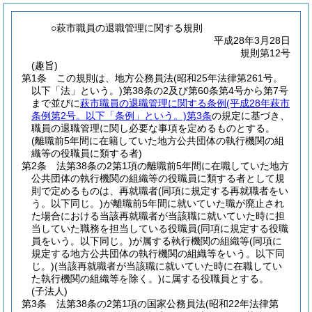
○萩市職員の退職管理に関する規則
平成28年3月28日
規則第12号
(趣旨)
第1条
この規則は、地方公務員法
(昭和25年法律第261号。
以下「法」という。)
第38条の2及び第60条第4号から第7号
まで並びに
萩市職員の退職管理に関する条例
(平成28年萩市
条例第2号。以下「条例」という。)
第3条
の規定に基づき、
職員の退職管理に関し必要な事項を定めるものとする。
(離職前5年間に在籍していた地方公共団体の執行機関の組
織等の役職員に類する者)
第2条
法第38条の2第1項の離職前5年間に在職していた地方
公共団体の執行機関の組織等の役職員に類する者として規
則で定めるものは、再就職者
(同項に規定する再就職者をい
う。以下同じ。)
が離職前5年間に就いていた職が廃止され
た場合における当該再就職者が当該職に就いていた時に担
当していた職務を担当している役職員
(同項に規定する役職
員をいう。以下同じ。)
が属する執行機関の組織等
(同項に
規定する地方公共団体の執行機関の組織等をいう。以下同
じ。)
(当該再就職者が当該職に就いていた時に在職してい
た執行機関の組織等を除く。)
に属する役職員とする。
(子法人)
第3条
法第38条の2第1項の国家公務員法
(昭和22年法律第