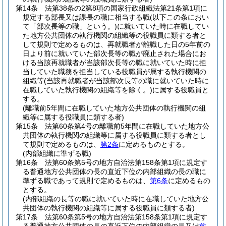
第14条
法第38条の2第8項の国家行政組織法第21条第1項に
規定する部長又は課長の職に相当する職
(以下この条におい
て「部次長等の職」という。)
に就いていた時に在職してい
た地方公共団体の執行機関の組織等の役職員に類する者と
して規則で定めるものは、再就職者が離職した日の5年前の
日より前に就いていた部次長等の職が廃止された場合にお
ける当該再就職者が当該部次長等の職に就いていた時に担
当していた職務を担当している役職員が属する執行機関の
組織等
(当該再就職者が当該部次長等の職に就いていた時に
在職していた執行機関の組織等を除く。)
に属する役職員と
する。
(離職前5年間に在職していた地方公共団体の執行機関の組
織等に属する役職員に類する者)
第15条
法第60条第4号の離職前5年間に在職していた地方公
共団体の執行機関の組織等に属する役職員に類する者とし
て規則で定めるものは、
第2条
に定めるものとする。
(内部組織に準ずる職)
第16条
法第60条第5号の地方自治法第158条第1項に規定す
る普通地方公共団体の長の直近下位の内部組織の長の職に
準ずる職であって規則で定めるものは、
第6条
に定めるもの
とする。
(内部組織の長等の職に就いていた時に在職していた地方公
共団体の執行機関の組織等に属する役職員に類する者)
第17条
法第60条第5号の地方自治法第158条第1項に規定す