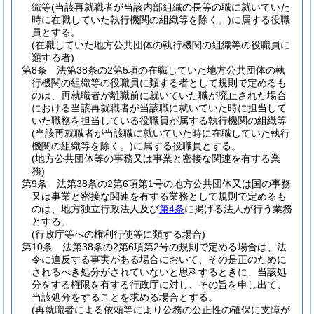
織等
(当該再就職者が当該内部組織の長等の職に就いていた
時に在職していた執行機関の組織等を除く。)
に属する役職
員とする。
(在職していた地方公共団体の執行機関の組織等の役職員に
類する者)
第8条
法第38条の2第5項の在職していた地方公共団体の執
行機関の組織等の役職員に類する者として規則で定めるも
のは、再就職者が離職前に就いていた職が廃止された場合
における当該再就職者が当該職に就いていた時に担当して
いた職務を担当している役職員が属する執行機関の組織等
(当該再就職者が当該職に就いていた時に在職していた執行
機関の組織等を除く。)
に属する役職員とする。
(地方公共団体等の事務又は事業と密接な関連を有する業
務)
第9条
法第38条の2第6項第1号の地方公共団体又は国の事務
又は事業と密接な関連を有する業務として規則で定めるも
のは、地方独立行政法人及び
第4条
に掲げる法人が行う業務
とする。
(行政庁等への権利行使等に類する場合)
第10条
法第38条の2第6項第2号の規則で定める場合は、法
令に違反する事実がある場合において、その是正のために
されるべき処分がされていないと思科するときに、当該処
分をする権限を有する行政庁に対し、その旨を申し出て、
当該処分をすることを求める場合とする。
(再就職者による依頼等により公務の公正性の確保に支障が