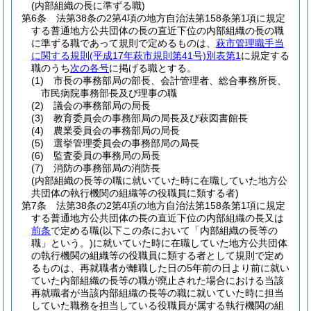
(内部組織の長に準ずる職)
第6条
法第38条の2第4項の地方自治法第158条第1項に規定
する普通地方公共団体の長の直近下位の内部組織の長の職
に準ずる職であって規則で定めるものは、
萩市管理職手当
に関する規則
(平成17年萩市規則第41号)
別表第1
に規定する
職のうち
次の各号
に掲げる職とする。
(1)
市長の事務部局の部長、会計管理者、総合事務所長、
市民病院事務部長及び理事の職
(2)
議会の事務部局の局長
(3)
教育委員会の事務部局の局長及び萩図書館長
(4)
農業委員会の事務部局の局長
(5)
選挙管理委員会の事務部局の局長
(6)
監査委員の事務局の局長
(7)
消防の事務部局の消防長
(内部組織の長等の職に就いていた時に在職していた地方公
共団体の執行機関の組織等の役職員に類する者)
第7条
法第38条の2第4項の地方自治法第158条第1項に規定
する普通地方公共団体の長の直近下位の内部組織の長又は
前条
で定める職
(以下この条において「内部組織の長等の
職」という。)
に就いていた時に在職していた地方公共団体
の執行機関の組織等の役職員に類する者として規則で定め
るものは、再就職者が離職した日の5年前の日より前に就い
ていた内部組織の長等の職が廃止された場合における当該
再就職者が当該内部組織の長等の職に就いていた時に担当
していた職務を担当している役職員が属する執行機関の組