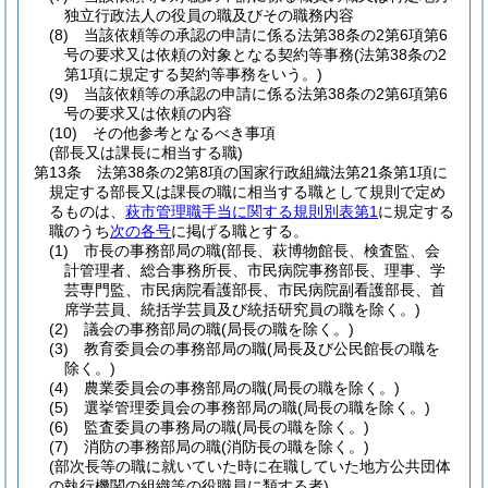
独立行政法人の役員の職及びその職務内容
(8)
当該依頼等の承認の申請に係る法第38条の2第6項第6
号の要求又は依頼の対象となる契約等事務
(法第38条の2
第1項に規定する契約等事務をいう。)
(9)
当該依頼等の承認の申請に係る法第38条の2第6項第6
号の要求又は依頼の内容
(10)
その他参考となるべき事項
(部長又は課長に相当する職)
第13条
法第38条の2第8項の国家行政組織法第21条第1項に
規定する部長又は課長の職に相当する職として規則で定め
るものは、
萩市管理職手当に関する規則別表第1
に規定する
職のうち
次の各号
に掲げる職とする。
(1)
市長の事務部局の職
(部長、萩博物館長、検査監、会
計管理者、総合事務所長、市民病院事務部長、理事、学
芸専門監、市民病院看護部長、市民病院副看護部長、首
席学芸員、統括学芸員及び統括研究員の職を除く。)
(2)
議会の事務部局の職
(局長の職を除く。)
(3)
教育委員会の事務部局の職
(局長及び公民館長の職を
除く。)
(4)
農業委員会の事務部局の職
(局長の職を除く。)
(5)
選挙管理委員会の事務部局の職
(局長の職を除く。)
(6)
監査委員の事務局の職
(局長の職を除く。)
(7)
消防の事務部局の職
(消防長の職を除く。)
(部次長等の職に就いていた時に在職していた地方公共団体
の執行機関の組織等の役職員に類する者)