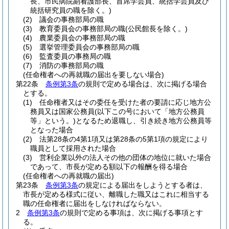
長、市民病院副看護部長、首席学芸員、統括学芸員及び
統括研究員の職を除く。)
(2)
議会の事務部局の職
(3)
教育委員会の事務部局の職
(公民館長を除く。)
(4)
農業委員会の事務部局の職
(5)
選挙管理委員会の事務部局の職
(6)
監査委員の事務局の職
(7)
消防の事務部局の職
(任命権者への再就職の届出を要しない場合)
第22条
条例第3条
の規則で定める場合は、次に掲げる場合
とする。
(1)
任命権者又はその委任を受けた者の要請に応じ地方公
務員又は国家公務員
(以下この号において「地方公務員
等」という。)
となるため退職し、引き続き地方公務員等
となった場合
(2)
法第28条の4第1項又は第28条の5第1項の規定により
職員として採用された場合
(3)
営利企業以外の法人その他の団体の地位に就いた場合
であって、市長が定める額以下の報酬を得る場合
(任命権者への再就職の届出)
第23条
条例第3条
の規定による届出をしようとする者は、
市長が定める様式に従い、離職した職又はこれに相当する
職の任命権者に届出をしなければならない。
2
条例第3条
の規則で定める事項は、次に掲げる事項とす
る。