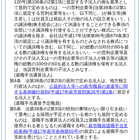
120号)
第106条の2第1項に規定する子法人の例を基準とし
て規則で定めるものは、一の営利企業等
(法第38条の2第1
項に規定する営利企業等をいう。以下同じ。)
が株主等
(株
主若しくは社員又は発起人その他の法人の設立者をいう。)
の議決権
(株主総会において決議をすることができる事項の
全部につき議決権を行使することができない株式について
の議決権を除き、会社法
(平成17年法律第86号)
第879条第3
項の規定により議決権を有するものとみなされる株式につ
いての議決権を含む。以下同じ。)
の総数の100分の50を超
える数の議決権を保有する法人をいい、一の営利企業等及
びその子法人又は一の営利企業等の子法人が株主等の議決
権の総数の100分の50を超える数の議決権を保有する法人
は、当該営利企業等の子法人とみなす。
(退職手当通算法人)
第4条
法第38条の2第2項の規則で定める法人は、地方独立
行政法人のほか、
公益的法人等への萩市職員の派遣等に関
する条例施行規則
(平成17年萩市規則第26号)
第2条
に規定す
る法人とする。
(退職手当通算予定職員)
第5条
法第38条の2第3項の特別の事情がない限り引き続い
て選考による採用が予定されている者のうち規則で定める
ものは、退職手当通算法人の役員又は退職手当通算法人に
使用される者となるため退職する時に
萩市職員退職手当支
給条例
(平成17年萩市条例第55号)
の規定による退職手当の
支給を受けないこととされている者とする。