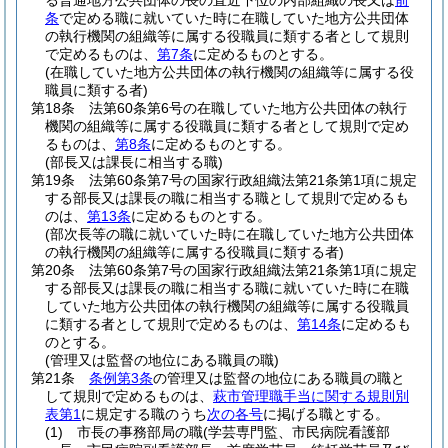
る普通地方公共団体の長の直近下位の内部組織の長又は
前
条
で定める職に就いていた時に在職していた地方公共団体
の執行機関の組織等に属する役職員に類する者として規則
で定めるものは、
第7条
に定めるものとする。
(在職していた地方公共団体の執行機関の組織等に属する役
職員に類する者)
第18条
法第60条第6号の在職していた地方公共団体の執行
機関の組織等に属する役職員に類する者として規則で定め
るものは、
第8条
に定めるものとする。
(部長又は課長に相当する職)
第19条
法第60条第7号の国家行政組織法第21条第1項に規定
する部長又は課長の職に相当する職として規則で定めるも
のは、
第13条
に定めるものとする。
(部次長等の職に就いていた時に在職していた地方公共団体
の執行機関の組織等に属する役職員に類する者)
第20条
法第60条第7号の国家行政組織法第21条第1項に規定
する部長又は課長の職に相当する職に就いていた時に在職
していた地方公共団体の執行機関の組織等に属する役職員
に類する者として規則で定めるものは、
第14条
に定めるも
のとする。
(管理又は監督の地位にある職員の職)
第21条
条例第3条
の管理又は監督の地位にある職員の職と
して規則で定めるものは、
萩市管理職手当に関する規則別
表第1
に規定する職のうち
次の各号
に掲げる職とする。
(1)
市長の事務部局の職
(学芸専門監、市民病院看護部