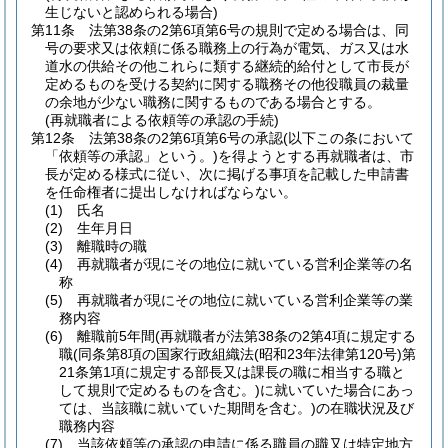
生じないと認められる場合)
第11条
法第38条の2第6項第6号の規則で定める場合は、同
号の要求又は依頼に係る職務上の行為が電気、ガス又は水
道水の供給その他これらに類する継続的給付として市長が
定めるものを受ける契約に関する職務その他役職員の裁量
の余地が少ない職務に関するものである場合とする。
(再就職者による依頼等の承認の手続)
第12条
法第38条の2第6項第6号の承認
(以下この条において
「依頼等の承認」という。)
を得ようとする再就職者は、市
長が定める様式に従い、次に掲げる事項を記載した申請書
を任命権者に提出しなければならない。
(1)
氏名
(2)
生年月日
(3)
離職時の職
(4)
再就職者が現にその地位に就いている営利企業等の名
称
(5)
再就職者が現にその地位に就いている営利企業等の業
務内容
(6)
離職前5年間
(再就職者が法第38条の2第4項に規定する
職
(同条第8項の国家行政組織法
(昭和23年法律第120号)
第
21条第1項に規定する部長又は課長の職に相当する職と
して規則で定めるものを含む。)
に就いていた場合にあっ
ては、当該職に就いていた期間を含む。)
の在職状況及び
職務内容
(7)
当該依頼等の承認の申請に係る職員の職又は特定地方