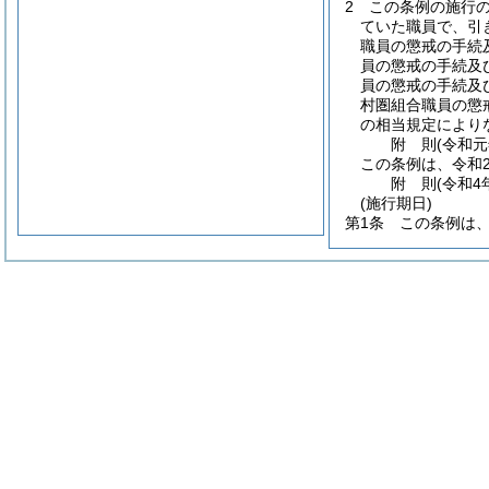
2
この条例の施行
ていた職員で、引
職員の懲戒の手続
員の懲戒の手続及
員の懲戒の手続及
村圏組合職員の懲
の相当規定により
附
則
(令和元
この条例は、令和
附
則
(令和4
(施行期日)
第1条
この条例は、