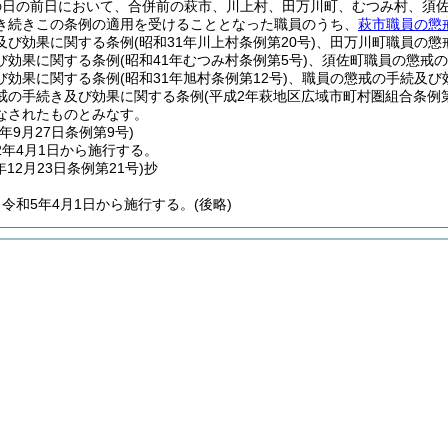
の日の前日において、合併前の萩市、川上村、田万川町、むつみ村、須
き続きこの条例の適用を受けることとなった職員のうち、
萩市職員の懲
及び効果に関する条例
(昭和31年川上村条例第20号)
、田万川町職員の懲
び効果に関する条例
(昭和41年むつみ村条例第5号)
、須佐町職員の懲戒の
び効果に関する条例
(昭和31年旭村条例第12号)
、職員の懲戒の手続及び
戒の手続き及び効果に関する条例
(平成2年萩地区広域市町村圏組合条例第
なされたものとみなす。
年9月27日
条例第9号)
2年4月1日から施行する。
年12月23日
条例第21号)
抄
令和5年4月1日から施行する。
(後略)