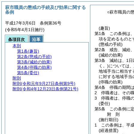
萩市職員の懲戒の手続及び効果に関する
条例
○萩市職員の
平成17年3月6日 条例第36号
(趣旨)
(令和5年4月1日施行)
第1条
この条例は
項を定めるものと
条項目次
沿革
(懲戒の手続)
本則
第2条
戒告、減給
第1条
(趣旨)
(減給の効果)
第2条
(懲戒の手続)
第3条
減給は、1
第3条
(減給の効果)
く。)
については、
第4条
(停職の効果)
地域手当に相当す
第5条
(委任)
に対する地域手当
附則
(停職の効果)
附則
(令和元年9月27日条例第9号)
第4条
停職の期間は
附則
(令和4年12月23日条例第21号)
2
停職者は、その
3
停職者は、停職
(委任)
第5条
この条例に
附
則
(施行期日)
1
この条例は、平成
(経過措置)