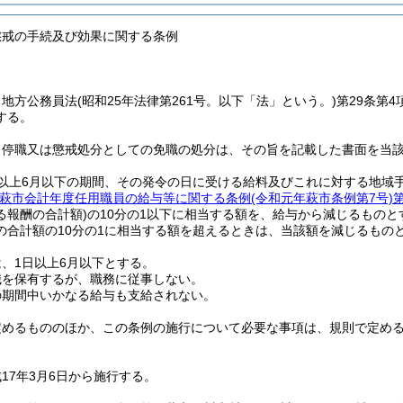
懲戒の手続及び効果に関する条例
、地方公務員法
(昭和25年法律第261号。以下「法」という。)
第29条第
する。
、停職又は懲戒処分としての免職の処分は、その旨を記載した書面を当
日以上6月以下の期間、その発令の日に受ける給料及びこれに対する地域
萩市会計年度任用職員の給与等に関する条例
(令和元年萩市条例第7号)
る報酬の合計額)
の10分の1以下に相当する額を、給与から減じるものと
の合計額の10分の1に相当する額を超えるときは、当該額を減じるもの
、1日以上6月以下とする。
職を保有するが、職務に従事しない。
の期間中いかなる給与も支給されない。
定めるもののほか、この条例の施行について必要な事項は、規則で定め
17年3月6日から施行する。