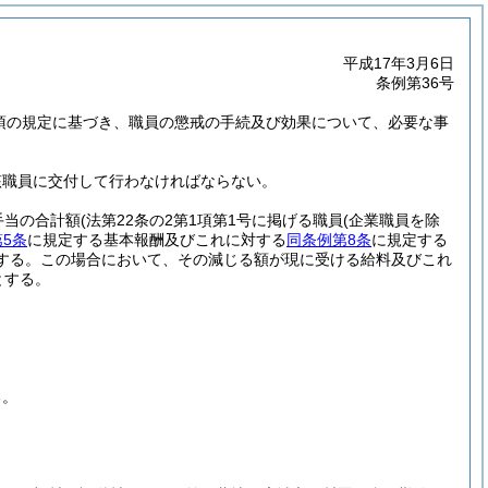
平成17年3月6日
条例第36号
4項の規定に基づき、職員の懲戒の手続及び効果について、必要な事
該職員に交付して行わなければならない。
手当の合計額
(法第22条の2第1項第1号に掲げる職員
(企業職員を除
第5条
に規定する基本報酬及びこれに対する
同条例第8条
に規定する
する。
この場合において、その減じる額が現に受ける給料及びこれ
とする。
る。