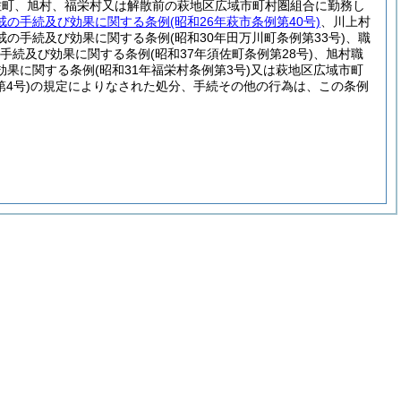
佐町、旭村、福栄村又は解散前の萩地区広域市町村圏組合に勤務し
戒の手続及び効果に関する条例
(昭和26年萩市条例第40号)
、川上村
戒の手続及び効果に関する条例
(昭和30年田万川町条例第33号)
、職
手続及び効果に関する条例
(昭和37年須佐町条例第28号)
、旭村職
効果に関する条例
(昭和31年福栄村条例第3号)
又は萩地区広域市町
4号)
の規定によりなされた処分、手続その他の行為は、この条例