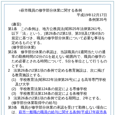
○萩市職員の修学部分休業に関する条例
平成19年12月17日
条例第35号
(趣旨)
第1条
この条例は、地方公務員法
(昭和25年法律第261号。
以下「法」という。)
第26条の2第1項、第3項及び第4項の
規定に基づき、職員の修学部分休業について必要な事項を
定めるものとする。
(修学部分休業)
第2条
修学部分休業の承認は、当該職員の1週間当たりの通
常の勤務時間の2分の1を超えない範囲内で、職員の修学の
ため必要とされる時間について、5分を単位として行うもの
とする。
2
法第26条の2第1項の条例で定める教育施設は、次に掲げ
る教育施設とする。
(1)
学校教育法
(昭和22年法律第26号)
による高等専門学校
及び大学
(2)
学校教育法第124条の規定による専修学校
(3)
学校教育法第134条の規定による各種学校
3
法第26条の2第1項の条例で定める期間は、2年とする。
(修学部分休業取得中の給与)
第3条
職員が修学部分休業の承認を受けて勤務しない場合に
は、
萩市一般職の職員の給与に関する条例
(平成17年萩市条