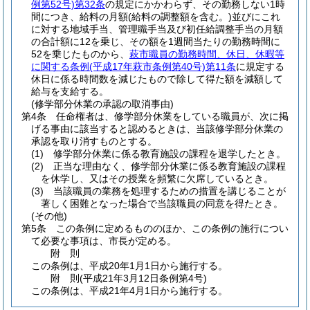
例第52号)
第32条
の規定にかかわらず、その勤務しない1時
間につき、給料の月額
(給料の調整額を含む。)
並びにこれ
に対する地域手当、管理職手当及び初任給調整手当の月額
の合計額に12を乗じ、その額を1週間当たりの勤務時間に
52を乗じたものから、
萩市職員の勤務時間、休日、休暇等
に関する条例
(平成17年萩市条例第40号)
第11条
に規定する
休日に係る時間数を減じたもので除して得た額を減額して
給与を支給する。
(修学部分休業の承認の取消事由)
第4条
任命権者は、修学部分休業をしている職員が、次に掲
げる事由に該当すると認めるときは、当該修学部分休業の
承認を取り消すものとする。
(1)
修学部分休業に係る教育施設の課程を退学したとき。
(2)
正当な理由なく、修学部分休業に係る教育施設の課程
を休学し、又はその授業を頻繁に欠席しているとき。
(3)
当該職員の業務を処理するための措置を講じることが
著しく困難となった場合で当該職員の同意を得たとき。
(その他)
第5条
この条例に定めるもののほか、この条例の施行につい
て必要な事項は、市長が定める。
附
則
この条例は、平成20年1月1日から施行する。
附
則
(平成21年3月12日
条例第4号)
この条例は、平成21年4月1日から施行する。