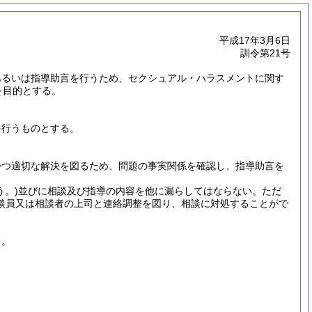
平成17年3月6日
訓令第21号
あるいは指導助言を行うため、セクシュアル・ハラスメントに関す
を目的とする。
を行うものとする。
かつ適切な解決を図るため、問題の事実関係を確認し、指導助言を
う。)
並びに相談及び指導の内容を他に漏らしてはならない。
ただ
談員又は相談者の上司と連絡調整を図り、相談に対処することがで
る。