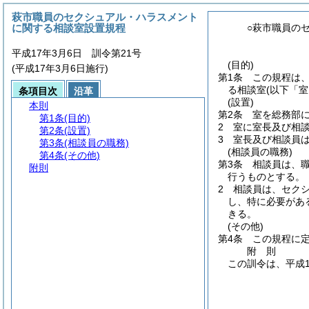
萩市職員のセクシュアル・ハラスメント
に関する相談室設置規程
○萩市職員の
平成17年3月6日 訓令第21号
(目的)
(平成17年3月6日施行)
第1条
この規程は
る相談室
(以下「室
条項目次
沿革
(設置)
本則
第2条
室を総務部
第1条
(目的)
2
室に室長及び相
第2条
(設置)
3
室長及び相談員
第3条
(相談員の職務)
(相談員の職務)
第4条
(その他)
第3条
相談員は、
附則
行うものとする。
2
相談員は、セク
し、特に必要があ
きる。
(その他)
第4条
この規程に
附
則
この訓令は、平成1