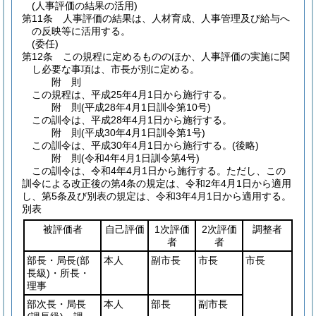
(人事評価の結果の活用)
第11条
人事評価の結果は、人材育成、人事管理及び給与へ
の反映等に活用する。
(委任)
第12条
この規程に定めるもののほか、人事評価の実施に関
し必要な事項は、市長が別に定める。
附
則
この規程は、平成25年4月1日から施行する。
附
則
(平成28年4月1日
訓令第10号)
この訓令は、平成28年4月1日から施行する。
附
則
(平成30年4月1日
訓令第1号)
この訓令は、平成30年4月1日から施行する。
(後略)
附
則
(令和4年4月1日
訓令第4号)
この訓令は、令和4年4月1日から施行する。
ただし、この
訓令による改正後の第4条の規定は、令和2年4月1日から適用
し、第5条及び別表の規定は、令和3年4月1日から適用する。
別表
被評価者
自己評価
1次評価
2次評価
調整者
者
者
部長・局長
(部
本人
副市長
市長
市長
長級)
・所長・
理事
部次長・局長
本人
部長
副市長