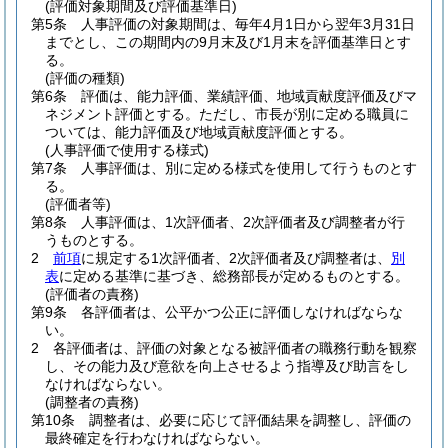
(評価対象期間及び評価基準日)
第5条
人事評価の対象期間は、毎年4月1日から翌年3月31日
までとし、この期間内の9月末及び1月末を評価基準日とす
る。
(評価の種類)
第6条
評価は、能力評価、業績評価、地域貢献度評価及びマ
ネジメント評価とする。
ただし、市長が別に定める職員に
ついては、能力評価及び地域貢献度評価とする。
(人事評価で使用する様式)
第7条
人事評価は、別に定める様式を使用して行うものとす
る。
(評価者等)
第8条
人事評価は、1次評価者、2次評価者及び調整者が行
うものとする。
2
前項
に規定する1次評価者、2次評価者及び調整者は、
別
表
に定める基準に基づき、総務部長が定めるものとする。
(評価者の責務)
第9条
各評価者は、公平かつ公正に評価しなければならな
い。
2
各評価者は、評価の対象となる被評価者の職務行動を観察
し、その能力及び意欲を向上させるよう指導及び助言をし
なければならない。
(調整者の責務)
第10条
調整者は、必要に応じて評価結果を調整し、評価の
最終確定を行わなければならない。