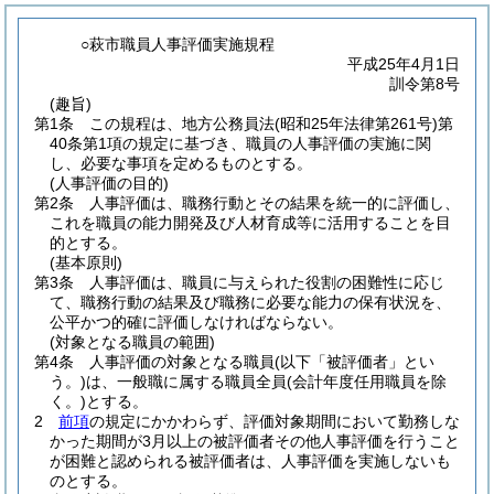
○萩市職員人事評価実施規程
平成25年4月1日
訓令第8号
(趣旨)
第1条
この規程は、地方公務員法
(昭和25年法律第261号)
第
40条第1項の規定に基づき、職員の人事評価の実施に関
し、必要な事項を定めるものとする。
(人事評価の目的)
第2条
人事評価は、職務行動とその結果を統一的に評価し、
これを職員の能力開発及び人材育成等に活用することを目
的とする。
(基本原則)
第3条
人事評価は、職員に与えられた役割の困難性に応じ
て、職務行動の結果及び職務に必要な能力の保有状況を、
公平かつ的確に評価しなければならない。
(対象となる職員の範囲)
第4条
人事評価の対象となる職員
(以下「被評価者」とい
う。)
は、一般職に属する職員全員
(会計年度任用職員を除
く。)
とする。
2
前項
の規定にかかわらず、評価対象期間において勤務しな
かった期間が3月以上の被評価者その他人事評価を行うこと
が困難と認められる被評価者は、人事評価を実施しないも
のとする。