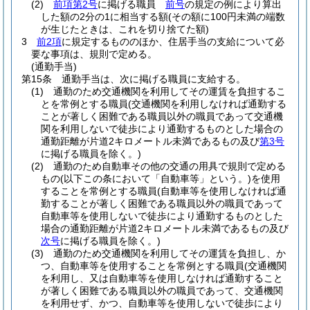
(2)
前項第2号
に掲げる職員
前号
の規定の例により算出
した額の2分の1に相当する額
(その額に100円未満の端数
が生じたときは、これを切り捨てた額)
3
前2項
に規定するもののほか、住居手当の支給について必
要な事項は、規則で定める。
(通勤手当)
第15条
通勤手当は、次に掲げる職員に支給する。
(1)
通勤のため交通機関を利用してその運賃を負担するこ
とを常例とする職員
(交通機関を利用しなければ通勤する
ことが著しく困難である職員以外の職員であって交通機
関を利用しないで徒歩により通勤するものとした場合の
通勤距離が片道2キロメートル未満であるもの及び
第3号
に掲げる職員を除く。)
(2)
通勤のため自動車その他の交通の用具で規則で定める
もの
(以下この条において「自動車等」という。)
を使用
することを常例とする職員
(自動車等を使用しなければ通
勤することが著しく困難である職員以外の職員であって
自動車等を使用しないで徒歩により通勤するものとした
場合の通勤距離が片道2キロメートル未満であるもの及び
次号
に掲げる職員を除く。)
(3)
通勤のため交通機関を利用してその運賃を負担し、か
つ、自動車等を使用することを常例とする職員
(交通機関
を利用し、又は自動車等を使用しなければ通勤すること
が著しく困難である職員以外の職員であって、交通機関
を利用せず、かつ、自動車等を使用しないで徒歩により