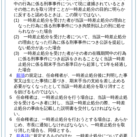
中の行為に係る刑事事件について現に逮捕されているとき
その他これを取り消すことが一時差止処分の目的に明らか
に反すると認めるときは、この限りではない。
(1)
一時差止処分を受けた者が当該一時差止処分の理由と
なった行為に係る刑事事件につき拘禁刑以上の刑に処せ
られなかった場合
(2)
一時差止処分を受けた者について、当該一時差止処分
の理由となった行為に係る刑事事件につき公訴を提起し
ない処分があった場合
(3)
一時差止処分を受けた者がその者の在職期間中の行為
に係る刑事事件につき起訴をされることなく当該一時差
止処分に係る期末手当の基準日から起算して1年を経過し
た場合
4
前項
の規定は、任命権者が、一時差止処分後に判明した事
実又は生じた事情に基づき、期末手当の支給を差し止める
必要がなくなったとして当該一時差止処分を取り消すこと
を妨げるものではない。
5
任命権者は、一時差止処分を行う場合は、当該一時差止処
分を受けるべき者に対し、当該一時差止処分の際、一時差
止処分の事由を記載した説明書を交付しなければならな
い。
6
任命権者は、一時差止処分を行おうとする場合は、あらか
じめ、市長に通知しなければならない。
一時差止処分を取
り消した場合も、同様とする。
7
前各項
に規定するもののほか、一時差止処分について必要