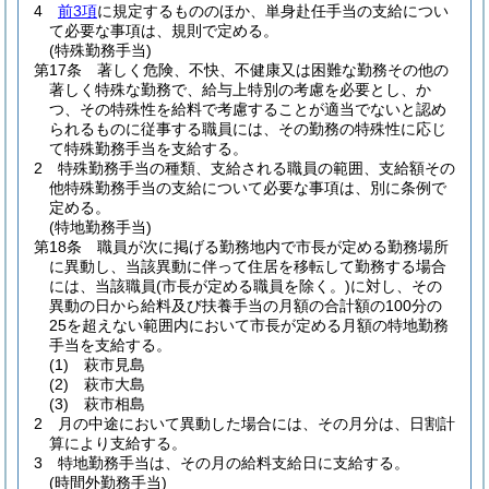
4
前3項
に規定するもののほか、単身赴任手当の支給につい
て必要な事項は、規則で定める。
(特殊勤務手当)
第17条
著しく危険、不快、不健康又は困難な勤務その他の
著しく特殊な勤務で、給与上特別の考慮を必要とし、か
つ、その特殊性を給料で考慮することが適当でないと認め
られるものに従事する職員には、その勤務の特殊性に応じ
て特殊勤務手当を支給する。
2
特殊勤務手当の種類、支給される職員の範囲、支給額その
他特殊勤務手当の支給について必要な事項は、別に条例で
定める。
(特地勤務手当)
第18条
職員が次に掲げる勤務地内で市長が定める勤務場所
に異動し、当該異動に伴って住居を移転して勤務する場合
には、当該職員
(市長が定める職員を除く。)
に対し、その
異動の日から給料及び扶養手当の月額の合計額の100分の
25を超えない範囲内において市長が定める月額の特地勤務
手当を支給する。
(1)
萩市見島
(2)
萩市大島
(3)
萩市相島
2
月の中途において異動した場合には、その月分は、日割計
算により支給する。
3
特地勤務手当は、その月の給料支給日に支給する。
(時間外勤務手当)