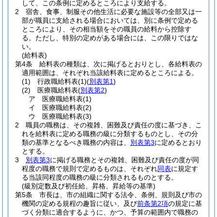
して、この条例に定めるところにより支給する。
2
宿舎、食事、制服その他生活に必要な施設等の全部又は一
部が職員に支給される場合においては、別に条例で定める
ところにより、その相当額をその職員の給料から控除す
る。
ただし、特別の定めがある場合には、この限りではな
い。
(給料表)
第4条
給料表の種類は、次に掲げるとおりとし、各給料表の
適用範囲は、それぞれ当該給料表に定めるところによる。
(1)
行政職給料表
(1)
(
別表第1
)
(2)
医療職給料表
(
別表第2
)
ア
医療職給料表
(1)
イ
医療職給料表
(2)
ウ
医療職給料表
(3)
2
職員の職務は、その複雑、困難及び責任の度に基づき、こ
れを給料表に定める職務の級に分類するものとし、その分
類の基準となるべき職務の内容は、
別表第3
に定めるとおり
とする。
3
別表第3
に掲げる職務とその複雑、困難及び責任の度が同
程度の職務で規則で定めるものは、それぞれ
同表
に規定す
る当該同程度の職務の級に分類されるものとする。
(級別定数及び初任給、昇格、昇給等の基準)
第5条
市長は、市の組織に関する法令、条例、規則及び市の
機関の定める規程の趣旨に従い、及び
前条第2項
の規定に基
づく分類に適合するように、かつ、予算の範囲内で職務の