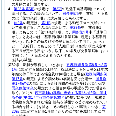
の月額の合計額とする。
4
第28条第5項
の規定は、
第2項
の勤勉手当基礎額について
準用する。
この場合において、
同条第5項
中「前項」とある
のは「第31条第3項」と読み替えるものとする。
5
前2条
の規定は、
第1項
の規定による勤勉手当の支給につ
いて準用する。
この場合において、
第29条
中「前条第1
項」とあるのは「第31条第1項」と、
同条第1号
中「基準日
から」とあるのは「基準日
(第31条第1項に規定する基準日
をいう。以下この条及び次条第3項において同じ。)
から」
と、「支給日」とあるのは「支給日
(第31条第1項に規定す
る市長が定める日をいう。以下この条及び次条第1項におい
て同じ。)
」と読み替えるものとする。
(給与の減額)
第32条
職員が勤務しないときは、
勤務時間条例第8条の2第
1項
に規定する超勤代休時間、祝日法による休日等又は年末
年始の休日等である場合及び休暇による場合
(
勤務時間条例
第17条
の規定による介護休暇の承認を受けた場合、
同条例
第17条の2
の規定による介護時間の承認を受けた場合及び
同条例第18条
の規定による組合休暇の承認を受けた場合を
除く。)
並びに
萩市職員の職務に専念する義務の特例に関す
る条例
(平成17年萩市条例第39号)
の規定に基づき、職務専
念義務を免除された場合
(給与を減額する旨が定められてい
る場合を除く。)
を除き、その勤務しない1時間につき、
第
23条
に規定する勤務1時間当たりの給与額を減額して給与