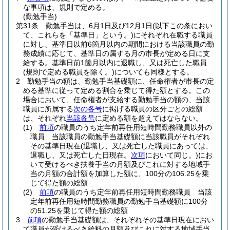
な事項は、規則で定める。
(勤勉手当)
第31条
勤勉手当は、6月1日及び12月1日
(以下この条におい
て、これらを「基準日」という。)
にそれぞれ在職する職員
に対し、基準日以前6箇月以内の期間における当該職員の勤
務成績に応じて、基準日の属する月の市長が定める日に支
給する。
基準日前1箇月以内に退職し、又は死亡した職員
(規則で定める職員を除く。)
についても同様とする。
2
勤勉手当の額は、勤勉手当基礎額に、任命権者が市長の定
める基準に従って定める割合を乗じて得た額とする。
この
場合において、任命権者が支給する勤勉手当の額の、当該
職員に所属する
次の各号
に掲げる職員の区分ごとの総額
は、それぞれ
当該各号
に定める額を超えてはならない。
(1)
前項
の職員のうち定年前再任用短時間勤務職員以外の
職員 当該職員の勤勉手当基礎額に当該職員がそれぞれ
その基準日現在
(退職し、又は死亡した職員にあっては、
退職し、又は死亡した日現在。
次項
において同じ。)
にお
いて受けるべき扶養手当の月額及びこれに対する地域手
当の月額の合計額を加算した額に、100分の106.25を乗
じて得た額の総額
(2)
前項
の職員のうち定年前再任用短時間勤務職員 当該
定年前再任用短時間勤務職員の勤勉手当基礎額に100分
の51.25を乗じて得た額の総額
3
前項
の勤勉手当基礎額は、それぞれその基準日現在におい
て職員が受けるべき給料の月額及びこれに対する地域手当