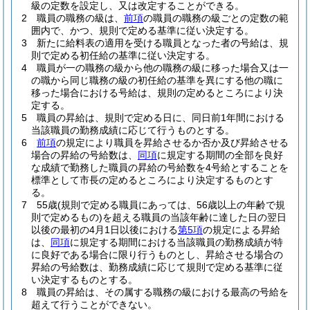
級の定数を設定し、又は改定することができる。
2
職員の職務の級は、
前項
の職員の職務の級ごとの定数の範
囲内で、かつ、規則で定める基準に従い決定する。
3
新たに給料表の適用を受ける職員となった者の号給は、規
則で定める初任給の基準に従い決定する。
4
職員が一の職務の級から他の職務の級に移った場合又は一
の職から同じ職務の級の初任給の基準を異にする他の職に
移った場合における号給は、規則の定めるところにより決
定する。
5
職員の昇給は、規則で定める日に、同日前1年間における
当該職員の勤務成績に応じて行うものとする。
6
前項
の規定により職員を昇給させるか否か及び昇給させる
場合の昇給の号給数は、
同項
に規定する期間の全部を良好
な成績で勤務した職員の昇給の号給数を4号給とすることを
標準として市長の定めるところにより決定するものとす
る。
7
55歳
(規則で定める職員にあっては、56歳以上の年齢で規
則で定めるもの)
を超える職員の当該年齢に達した日の翌日
以後の最初の4月1日以後における
第5項
の規定による昇給
は、
同項
に規定する期間における当該職員の勤務成績が特
に良好である場合に限り行うものとし、昇給させる場合の
昇給の号給数は、勤務成績に応じて規則で定める基準に従
い決定するものとする。
8
職員の昇給は、その属する職務の級における最高の号給を
超えて行うことができない。