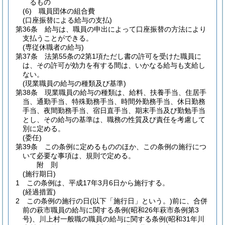
るもの
(6)
職員団体の組合費
(口座振替による給与の支払)
第36条
給与は、職員の申出によって口座振替の方法により
支払うことができる。
(専従休職者の給与)
第37条
法第55条の2第1項ただし書の許可を受けた職員に
は、その許可が効力を有する間は、いかなる給与も支給し
ない。
(現業職員の給与の種類及び基準)
第38条
現業職員の給与の種類は、給料、扶養手当、住居手
当、通勤手当、特殊勤務手当、時間外勤務手当、休日勤務
手当、夜間勤務手当、宿日直手当、期末手当及び勤勉手当
とし、その給与の基準は、職務の性質及び責任を考慮して
別に定める。
(委任)
第39条
この条例に定めるもののほか、この条例の施行につ
いて必要な事項は、規則で定める。
附
則
(施行期日)
1
この条例は、平成17年3月6日から施行する。
(経過措置)
2
この条例の施行の日
(以下「施行日」という。)
前に、合併
前の萩市職員の給与に関する条例
(昭和26年萩市条例第3
号)
、川上村一般職の職員の給与に関する条例
(昭和31年川