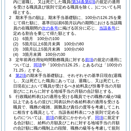
内に退職し、又は死亡した職員
(
第34条第6項
の規定の適用
を受ける職員及び規則で定める職員を除く。)
についても同
様とする。
2
期末手当の額は、期末手当基礎額に、100分の126.25を乗
じて得た額に、基準日以前6箇月以内の期間における当該職
員の在職期間の
次の各号
に掲げる区分に応じ、
当該各号
に
定める割合を乗じて得た額とする。
(1)
6箇月 100分の100
(2)
5箇月以上6箇月未満 100分の80
(3)
3箇月以上5箇月未満 100分の60
(4)
3箇月未満 100分の30
3
定年前再任用短時間勤務職員に対する
前項
の規定の適用に
ついては、
同項
中「100分の126.25」とあるのは「100分の
71.25」とする。
4
第2項
の期末手当基礎額は、それぞれその基準日現在
(退職
し、又は死亡した職員にあっては、退職し、又は死亡した
日現在)
において職員が受けるべき給料及び扶養手当の月額
並びにこれらに対する地域手当の月額の合計額とする。
5
行政職給料表
(1)
の適用を受ける職員でその職務の級が3級
以上であるもの並びに同表以外の各給料表の適用を受ける
職員で、職務の複雑、困難及び責任の度等を考慮してこれ
に相当する職員として、当該各給料表につき規則で定める
ものについては、
前項
の規定にかかわらず、
同項
に規定す
る合計額に、給料の月額及びこれに対する地域手当の月額
の合計額に職の職制上の段階、職務の級等を考慮して規則