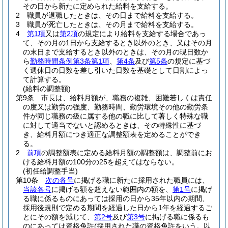
その日から新たに定められた給料を支給する。
2
職員が退職したときは、その日まで給料を支給する。
3
職員が死亡したときは、その月まで給料を支給する。
4
第1項
又は
第2項
の規定により給料を支給する場合であっ
て、その月の1日から支給するとき以外のとき、又はその月
の末日まで支給するとき以外のときは、その月の現日数か
ら
勤務時間条例第3条第1項
、
第4条
及び
第5条
の規定に基づ
く週休日の日数を差し引いた日数を基礎として日割によっ
て計算する。
(給料の調整額)
第9条
市長は、給料月額が、職務の複雑、困難若しくは責任
の度又は勤労の強度、勤務時間、勤労環境その他の勤労条
件が同じ職務の級に属する他の職に比して著しく特殊な職
に対して適当でないと認めるときは、その特殊性に基づ
き、給料月額につき適正な調整額表を定めることができ
る。
2
前項
の調整額表に定める給料月額の調整額は、調整前にお
ける給料月額の100分の25を超えてはならない。
(初任給調整手当)
第10条
次の各号
に掲げる職に新たに採用された職員には、
当該各号
に掲げる額を超えない範囲内の額を、
第1号
に掲げ
る職に係るものにあっては採用の日から35年以内の期間、
採用後規則で定める期間を経過した日から1年を経過するご
とにその額を減じて、
第2号
及び
第3号
に掲げる職に係るも
のにあっては資格免許
(採用された職の資格免許をいう。以