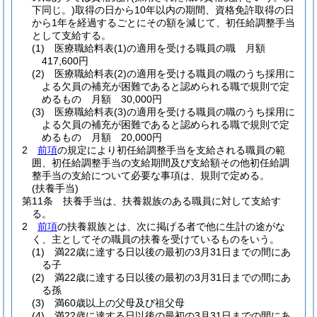
下同じ。)
取得の日から10年以内の期間、資格免許取得の日
から1年を経過するごとにその額を減じて、初任給調整手当
として支給する。
(1)
医療職給料表
(1)
の適用を受ける職員の職 月額
417,600円
(2)
医療職給料表
(2)
の適用を受ける職員の職のうち採用に
よる欠員の補充が困難であると認められる職で規則で定
めるもの 月額 30,000円
(3)
医療職給料表
(3)
の適用を受ける職員の職のうち採用に
よる欠員の補充が困難であると認められる職で規則で定
めるもの 月額 20,000円
2
前項
の規定により初任給調整手当を支給される職員の範
囲、初任給調整手当の支給期間及び支給額その他初任給調
整手当の支給について必要な事項は、規則で定める。
(扶養手当)
第11条
扶養手当は、扶養親族のある職員に対して支給す
る。
2
前項
の扶養親族とは、次に掲げる者で他に生計の途がな
く、主としてその職員の扶養を受けているものをいう。
(1)
満22歳に達する日以後の最初の3月31日までの間にあ
る子
(2)
満22歳に達する日以後の最初の3月31日までの間にあ
る孫
(3)
満60歳以上の父母及び祖父母
(4)
満22歳に達する日以後の最初の3月31日までの間にあ