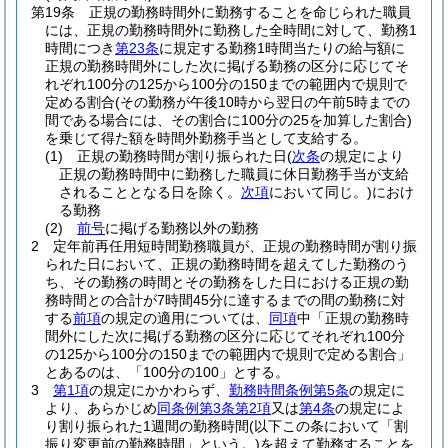
第19条
正規の勤務時間外に勤務することを命じられた職員
には、正規の勤務時間外に勤務した全時間に対して、勤務1
時間につき
第23条
に規定する勤務1時間当たりの給与額に
正規の勤務時間外にした次に掲げる勤務の区分に応じてそ
れぞれ100分の125から100分の150までの範囲内で規則で
定める割合
(その勤務が午後10時から翌日の午前5時までの
間である場合には、その割合に100分の25を加算した割合)
を乗じて得た額を時間外勤務手当として支給する。
(1)
正規の勤務時間が割り振られた日
(
次条
の規定により
正規の勤務時間中に勤務した職員に休日勤務手当が支給
されることとなる日を除く。
次項
において同じ。)
におけ
る勤務
(2)
前号
に掲げる勤務以外の勤務
2
定年前再任用短時間勤務職員が、正規の勤務時間が割り振
られた日において、正規の勤務時間を超えてした勤務のう
ち、その勤務の時間とその勤務をした日における正規の勤
務時間との合計が7時間45分に達するまでの間の勤務に対
する
前項
の規定の適用については、
同項
中「正規の勤務時
間外にした次に掲げる勤務の区分に応じてそれぞれ100分
の125から100分の150までの範囲内で規則で定める割合」
とあるのは、「100分の100」とする。
3
第1項
の規定にかかわらず、
勤務時間条例第5条
の規定に
より、あらかじめ
同条例第3条第2項
又は
第4条
の規定によ
り割り振られた1週間の勤務時間
(以下この条において「割
振り変更前の勤務時間」という。)
を超えて勤務することを