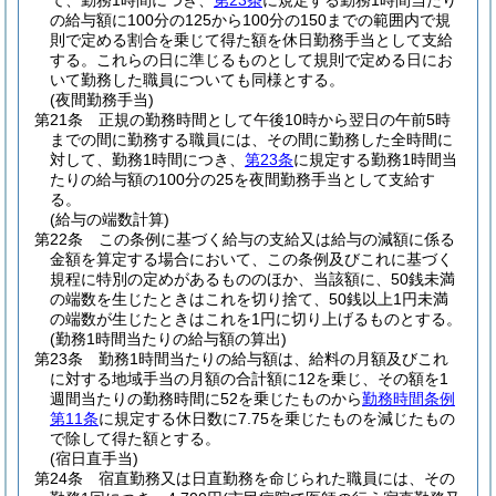
て、勤務1時間につき、
第23条
に規定する勤務1時間当たり
の給与額に100分の125から100分の150までの範囲内で規
則で定める割合を乗じて得た額を休日勤務手当として支給
する。
これらの日に準じるものとして規則で定める日にお
いて勤務した職員についても同様とする。
(夜間勤務手当)
第21条
正規の勤務時間として午後10時から翌日の午前5時
までの間に勤務する職員には、その間に勤務した全時間に
対して、勤務1時間につき、
第23条
に規定する勤務1時間当
たりの給与額の100分の25を夜間勤務手当として支給す
る。
(給与の端数計算)
第22条
この条例に基づく給与の支給又は給与の減額に係る
金額を算定する場合において、この条例及びこれに基づく
規程に特別の定めがあるもののほか、当該額に、50銭未満
の端数を生じたときはこれを切り捨て、50銭以上1円未満
の端数が生じたときはこれを1円に切り上げるものとする。
(勤務1時間当たりの給与額の算出)
第23条
勤務1時間当たりの給与額は、給料の月額及びこれ
に対する地域手当の月額の合計額に12を乗じ、その額を1
週間当たりの勤務時間に52を乗じたものから
勤務時間条例
第11条
に規定する休日数に7.75を乗じたものを減じたもの
で除して得た額とする。
(宿日直手当)
第24条
宿直勤務又は日直勤務を命じられた職員には、その