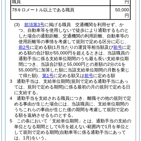
職員
円
78キロメートル以上である職員
50,000
円
(3)
前項第3号
に掲げる職員 交通機関を利用せず、か
つ、自動車等を使用しないで徒歩により通勤するものと
した場合の通勤距離、交通機関の利用距離、自動車等の
使用距離等の事情を考慮して規則で定める区分に応じ、
前2号
に定める額
(1月当たりの運賃等相当額及び
前号
に定
める額の合計額が55,000円を超えるときは、当該職員の
通勤手当に係る支給単位期間のうち最も長い支給単位期
間につき、当該合計額と55,000円との差額の2分の1を
55,000円に加算した額に当該支給単位期間の月数を乗じ
て得た額)
、
第1号
に定める額又は
前号
に定める額
3
通勤手当は、支給単位期間
(規則で定める通勤手当にあっ
ては、規則で定める期間)
に係る最初の月の規則で定める日
に支給する。
4
通勤手当を支給される職員につき、離職その他の規則で定
める事由が生じた場合には、当該職員に、支給単位期間の
うちこれらの事由が生じた後の期間を考慮して規則で定め
る額を返納させるものとする。
5
この条において「支給単位期間」とは、通勤手当の支給の
単位となる期間として6月を超えない範囲内で1月を単位と
して規則で定める期間
(自動車等に係る通勤手当にあって
は、1月)
をいう。