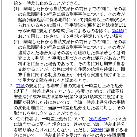
給を一時差し止めることができる。
(1)
離職した日から当該支給日の前日までの間に、その者
の在職期間中の行為に係る刑事事件について、その者が
起訴
(当該起訴に係る犯罪について拘禁刑以上の刑が定め
られているものに限り、刑事訴訟法
(昭和23年法律第131
号)
第6編に規定する略式手続によるものを除く。
第4項
に
おいて同じ。)
をされ、その判決が確定していない場合
(2)
離職した日から当該支給日の前日までの間に、その者
の在職期間中の行為に係る刑事事件について、その者が
逮捕された場合又はその者から聴取した事項若しくは調
査により判明した事実に基づきその者に犯罪があると思
料するに至った場合であって、その者に対し期末手当を
支給することが、公務に対する住民の信頼を確保し、期
末手当に関する制度の適正かつ円滑な実施を維持する上
で重大な支障を生じると認めるとき。
2
前項
の規定による期末手当の支給を一時差し止める処分
(以下「一時差止処分」という。)
を受けた者は、行政不服
審査法
(平成26年法律第68号)
第18条第1項本文に規定する
期間が経過した後においては、当該一時差止処分後の事情
の変化を理由に、当該一時差止処分をした者に対し、その
取消しを申し立てることができる。
3
任命権者は、一時差止処分について、
次の各号
のいずれか
に該当するに至った場合には、速やかに当該一時差止処分
を取り消さなければならない。
ただし、
第3号
に該当する場
合において、一時差止処分を受けた者がその者の在職期間