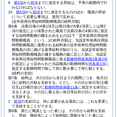
9
第5項
から
前項
までに規定する昇給は、予算の範囲内で行
わなければならない。
10
第5項
から
前項
までに規定するもののほか、職員の昇給
について必要な事項は、規則で定める。
(定年前再任用短時間勤務職員の給料月額)
第6条
法第22条の4第1項又は第22条の5第1項若しくは第2
項の規定により採用された職員で法第22条の4第1項に規定
する短時間勤務の職を占めるもの
(以下「定年前再任用短時
間勤務職員」という。)
の給料月額は、当該定年前再任用短
時間勤務職員に適用される給料表の定年前再任用短時間勤
務職員の項に掲げる基準給料月額のうち、当該定年前再任
用短時間勤務職員の属する職務の級に応じた額に、当該定
年前再任用短時間勤務職員に係る
勤務時間条例第2条第2項
の規定により定められた当該職員の勤務時間を
同条第1項
に
規定する勤務時間で除して得た数を乗じて得た額とする。
(給料の支給)
第7条
給料は、月の1日から末日までの期間につき、毎月21
日に給料の月額を支給する。
ただし、その日が休日等
(土曜
日又は日曜日並びに
勤務時間条例第11条
に規定する休日)
に
当るときは、その日に最も近い休日等以外の日にその月分
を支給する。
2
前項
の支給日は、特に必要がある場合には、これを変更し
て支給することができる。
第8条
新たに職員となった者には、その日から給料を支給
し、昇給、降給等によって給料額に異動を生じた者には、