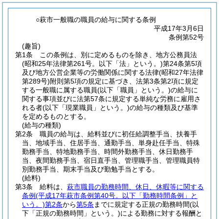
○萩市一般職の職員の給与に関する条例
平成17年3月6日
条例第52号
(趣旨)
第1条
この条例は、別に定めるものを除き、地方公務員法
(昭和25年法律第261号。以下「法」という。)
第24条第5項
及び地方公営企業等の労働関係に関する法律
(昭和27年法律
第289号)
附則第5項の規定に基づき、法第3条第2項に規定
する一般職に属する職員
(以下「職員」という。)
の給与に
関する事項並びに法第57条に規定する単純な労務に雇用さ
れる者
(以下「現業職員」という。)
の給与の種類及び基準
を定めるものとする。
(給与の種類)
第2条
職員の給与は、給料並びに初任給調整手当、扶養手
当、地域手当、住居手当、通勤手当、単身赴任手当、特殊
勤務手当、特地勤務手当、時間外勤務手当、休日勤務手
当、夜間勤務手当、宿日直手当、管理職手当、管理職員特
別勤務手当、期末手当及び勤勉手当とする。
(給料)
第3条
給料は、
萩市職員の勤務時間、休日、休暇等に関する
条例
(平成17年萩市条例第40号。以下「勤務時間条例」と
いう。)
第2条
から
第5条
までに規定する正規の勤務時間
(以
下「正規の勤務時間」という。)
による勤務に対する報酬と