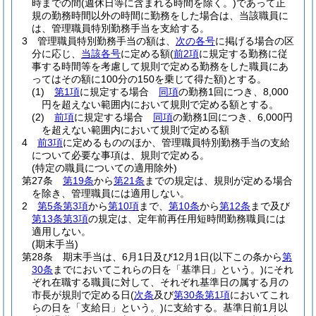
時までの間
(週休日等に含まれる時間を除く。)
であって正
規の勤務時間以外の時間に勤務をした場合は、当該職員に
は、管理職員特別勤務手当を支給する。
3
管理職員特別勤務手当の額は、
次の各号
に掲げる場合の区
分に応じ、
当該各号
に定める額
(
前2項
に規定する勤務に従
事する時間等を考慮して規則で定める勤務をした職員にあ
ってはその額に100分の150を乗じて得た額)
とする。
(1)
第1項
に規定する場合
同項
の勤務1回につき、8,000
円を超えない範囲内において規則で定める額とする。
(2)
前項
に規定する場合
同項
の勤務1回につき、6,000円
を超えない範囲内において規則で定める額
4
前3項
に定めるもののほか、管理職員特別勤務手当の支給
について必要な事項は、規則で定める。
(特定の職員についての適用除外)
第27条
第19条
から
第21条
までの規定は、規則が定める場合
を除き、管理職員には適用しない。
2
第5条第3項
から
第10項
まで、
第10条
から
第12条
まで及び
第13条第3項
の規定は、定年前再任用短時間勤務職員には
適用しない。
(期末手当)
第28条
期末手当は、6月1日及び12月1日
(以下この条から
第
30条
までにおいてこれらの日を「基準日」という。)
にそれ
ぞれ在職する職員に対して、それぞれ基準日の属する月の
市長が規則で定める日
(
次条
及び
第30条第1項
においてこれ
らの日を「支給日」という。)
に支給する。
基準日前1月以