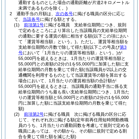
通勤するものとした場合の通勤距離が片道2キロメートル
未満であるものを除く。)
2
通勤手当の月額は、
次の各号
に掲げる職員の区分に応じ
て、
当該各号
に掲げる額とする。
(1)
前項第1号
に掲げる職員 支給単位期間につき、規則
で定めるところにより算出した当該職員の支給単位期間
の通勤に要する運賃の額に相当する額
(以下この項におい
て「運賃等相当額」という。)
。
ただし、運賃等相当額を
支給単位期間の月数で除して得た額
(以下この号及び
第3
号
において「1月当たりの運賃等相当額」という。)
が
55,000円を超えるときは、1月当たりの運賃等相当額と
55,000円との差額の2分の1を55,000円に加算した額に支
給単位期間の月数を乗じて得た額
(当該職員が2以上の交
通機関を利用するものとして当該運賃等の額を算出する
場合において、1月当たりの運賃相当額の合計額が
55,000円を超えるときは、当該職員の通勤手当に係る支
給単位期間のうち最も長い支給単位期間につき、1月当た
りの運賃等相当額と55,000円との差額の2分の1を55,000
円に加算した額に当該支給単位期間の月数を乗じて得た
額)
(2)
前項第2号
に掲げる職員 次に掲げる職員の区分に応
じて、それぞれ次に掲げる額
(定年前再任用短時間勤務職
員のうち、1月当たりの通勤回数を考慮して規則で定める
職員にあっては、その額から、その額に規則で定める割
合を乗じて得た額を減じた額)