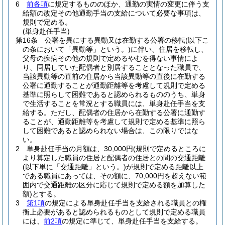
6
前各項
に規定するもののほか、通勤の実情の変更に伴う支
給額の改定その他通勤手当の支給について必要な事項は、
規則で定める。
(単身赴任手当)
第16条
公署を異にする異動又は在勤する公署の移転
(以下こ
の条において「異動等」という。)
に伴い、住居を移転し、
父母の疾病その他の規則で定めるやむを得ない事情によ
り、同居していた配偶者と別居することとなった職員で、
当該異動等の直前の住居から当該異動等の直後に在勤する
公署に通勤することが通勤距離等を考慮して規則で定める
基準に照らして困難であると認められるもののうち、単身
で生活することを常況とする職員には、単身赴任手当を支
給する。
ただし、配偶者の住居から在勤する公署に通勤す
ることが、通勤距離等を考慮して規則で定める基準に照ら
して困難であると認められない場合は、この限りではな
い。
2
単身赴任手当の月額は、30,000円
(規則で定めるところに
より算定した職員の住居と配偶者の住居との間の交通距離
(以下単に「交通距離」という。)
が規則で定める距離以上
である職員にあっては、その額に、70,000円を超えない範
囲内で交通距離の区分に応じて規則で定める額を加算した
額)
とする。
3
第1項
の規定による単身赴任手当を支給される職員との権
衡上必要があると認められるものとして規則で定める職員
には、
前2項
の規定に準じて、単身赴任手当を支給する。