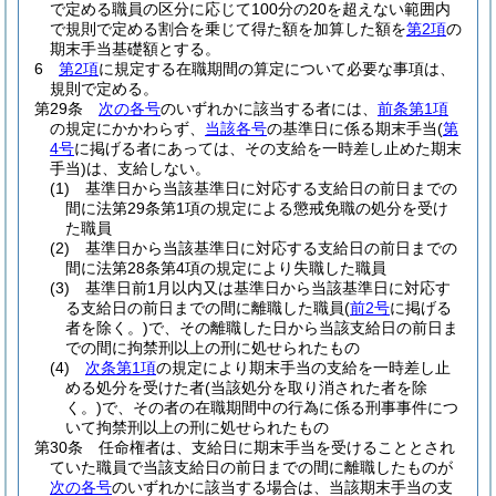
で定める職員の区分に応じて100分の20を超えない範囲内
で規則で定める割合を乗じて得た額を加算した額を
第2項
の
期末手当基礎額とする。
6
第2項
に規定する在職期間の算定について必要な事項は、
規則で定める。
第29条
次の各号
のいずれかに該当する者には、
前条第1項
の規定にかかわらず、
当該各号
の基準日に係る期末手当
(
第
4号
に掲げる者にあっては、その支給を一時差し止めた期末
手当)
は、支給しない。
(1)
基準日から当該基準日に対応する支給日の前日までの
間に法第29条第1項の規定による懲戒免職の処分を受け
た職員
(2)
基準日から当該基準日に対応する支給日の前日までの
間に法第28条第4項の規定により失職した職員
(3)
基準日前1月以内又は基準日から当該基準日に対応す
る支給日の前日までの間に離職した職員
(
前2号
に掲げる
者を除く。)
で、その離職した日から当該支給日の前日ま
での間に拘禁刑以上の刑に処せられたもの
(4)
次条第1項
の規定により期末手当の支給を一時差し止
める処分を受けた者
(当該処分を取り消された者を除
く。)
で、その者の在職期間中の行為に係る刑事事件につ
いて拘禁刑以上の刑に処せられたもの
第30条
任命権者は、支給日に期末手当を受けることとされ
ていた職員で当該支給日の前日までの間に離職したものが
次の各号
のいずれかに該当する場合は、当該期末手当の支