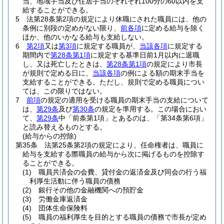
当、地域手当及び住居手当のそれぞれ100分の60以内を支
給することができる。
5
法第28条第2項の規定により休職にされた職員には、他の
条例に別段の定めがない限り、
前各項
に定める給与を除く
ほか、他のいかなる給与も支給しない。
6
第2項
又は
第3項
に規定する職員が、
当該各項
に規定する
期間内で
第28条第1項
に規定する基準日前1月以内に退職
し、又は死亡したときは、
第28条第1項
の規定により市長
が規則で定める日に、
当該各項
の例による額の期末手当を
支給することができる。
ただし、規則で定める職員につい
ては、この限りではない。
7
前項
の規定の適用を受ける職員の期末手当の支給について
は、
第29条
及び
第30条
の規定を準用する。
この場合におい
て、
第29条
中「前条第1項」とあるのは、「第34条第6項」
と読み替えるものとする。
(給与からの控除)
第35条
法第25条第2項の規定により、任命権者は、職員に
給与を支給する際職員の給与から次に掲げるものを控除す
ることができる。
(1)
職員共済会の会費、貸付金の返済金及び同会の行う福
利厚生活動に伴う職員の債務
(2)
銀行その他の金融機関への預貯金
(3)
労働金庫返済金
(4)
団体生命保険料
(5)
職員の福利厚生を目的とする職員の債務で市長が定め