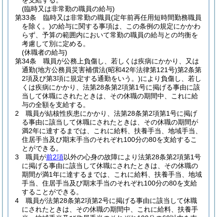
を支給する。
(臨時又は非常勤の職員の給与)
第33条
臨時又は非常勤の職員
(定年前再任用短時間勤務職員
を除く。)
の給与に関する事項は、この条例の規定にかかわ
らず、予算の範囲内において常勤の職員の給与との均衡を
考慮して別に定める。
(休職者の給与)
第34条
職員が公務上負傷し、若しくは疾病にかかり、又は
通勤
(地方公務員災害補償法
(昭和42年法律第121号)
第2条第
2項及び第3項に規定する通勤をいう。)
により負傷し、若し
くは疾病にかかり、法第28条第2項第1号に掲げる事由に該
当して休職にされたときは、その休職の期間中、これに給
与の全額を支給する。
2
職員が結核性疾患にかかり、法第28条第2項第1号に掲げ
る事由に該当して休職にされたときは、その休職の期間が
満2年に達するまでは、これに給料、扶養手当、地域手当、
住居手当及び期末手当のそれぞれ100分の80を支給するこ
とができる。
3
職員が
前2項
以外の心身の故障により法第28条第2項第1号
に掲げる事由に該当して休職にされたときは、その休職の
期間が満1年に達するまでは、これに給料、扶養手当、地域
手当、住居手当及び期末手当のそれぞれ100分の80を支給
することができる。
4
職員が法第28条第2項第2号に掲げる事由に該当して休職
にされたときは、その休職の期間中、これに給料、扶養手