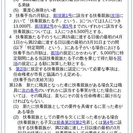
る弟妹
(5)
重度心身障がい者
3
扶養手当の月額は、
前項第1号
に該当する扶養親族
(
次項
に
おいて「扶養親族たる子」という。)
については1人につき
13,000円、
前項第2号
から
第5号
までのいずれかに該当する
扶養親族については、1人につき6,500円とする。
4
扶養親族たる子のうちに満15歳に達する日後の最初の4月
1日から満22歳に達する日以後の最初の3月31日までの間
(以下「特定期間」という。)
にある子がいる場合における
扶養手当の月額は、
前項
の規定にかかわらず、5,000円に特
定期間にある当該扶養親族たる子の数を乗じて得た額を
同
項
の規定による額に加算した額とする。
5
第2項
に規定する扶養親族に認定について必要な事項は、
任命権者が市長と協議のうえ定める。
(扶養手当の支給方法)
第12条
新たに職員となった者に扶養親族がある場合又は職
員に
次の各号
のいずれかに該当する事実が生じた場合にお
いては、その職員は、直ちにその旨を任命権者に届け出な
ければならない。
(1)
新たに扶養親族としての要件を具備するに至った者が
ある場合
(2)
扶養親族としての要件を欠くに至った者がある場合
(扶養親族たる子又は
前条第2項第2号
若しくは
第4号
に該
当する扶養親族が、満22歳に達した日以後の最初の3月