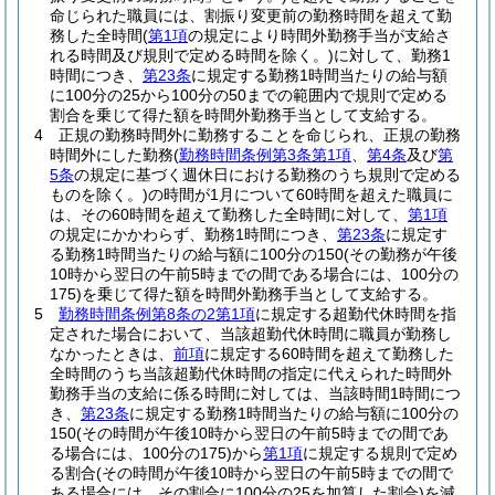
命じられた職員には、割振り変更前の勤務時間を超えて勤
務した全時間
(
第1項
の規定により時間外勤務手当が支給さ
れる時間及び規則で定める時間を除く。)
に対して、勤務1
時間につき、
第23条
に規定する勤務1時間当たりの給与額
に100分の25から100分の50までの範囲内で規則で定める
割合を乗じて得た額を時間外勤務手当として支給する。
4
正規の勤務時間外に勤務することを命じられ、正規の勤務
時間外にした勤務
(
勤務時間条例第3条第1項
、
第4条
及び
第
5条
の規定に基づく週休日における勤務のうち規則で定める
ものを除く。)
の時間が1月について60時間を超えた職員に
は、その60時間を超えて勤務した全時間に対して、
第1項
の規定にかかわらず、勤務1時間につき、
第23条
に規定す
る勤務1時間当たりの給与額に100分の150
(その勤務が午後
10時から翌日の午前5時までの間である場合には、100分の
175)
を乗じて得た額を時間外勤務手当として支給する。
5
勤務時間条例第8条の2第1項
に規定する超勤代休時間を指
定された場合において、当該超勤代休時間に職員が勤務し
なかったときは、
前項
に規定する60時間を超えて勤務した
全時間のうち当該超勤代休時間の指定に代えられた時間外
勤務手当の支給に係る時間に対しては、当該時間1時間につ
き、
第23条
に規定する勤務1時間当たりの給与額に100分の
150
(その時間が午後10時から翌日の午前5時までの間であ
る場合には、100分の175)
から
第1項
に規定する規則で定め
る割合
(その時間が午後10時から翌日の午前5時までの間で
ある場合には、その割合に100分の25を加算した割合)
を減