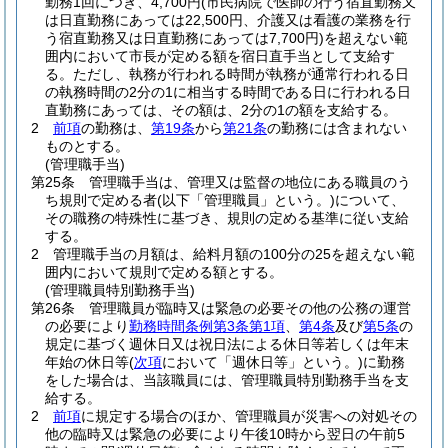
勤務1回につき、4,700円
(市民病院で医師の行う宿直勤務又
は日直勤務にあっては22,500円、介護又は看護の業務を行
う宿直勤務又は日直勤務にあっては7,700円)
を超えない範
囲内において市長が定める額を宿日直手当として支給す
る。
ただし、執務が行われる時間が執務が通常行われる日
の執務時間の2分の1に相当する時間である日に行われる日
直勤務にあっては、その額は、2分の1の額を支給する。
2
前項
の勤務は、
第19条
から
第21条
の勤務には含まれない
ものとする。
(管理職手当)
第25条
管理職手当は、管理又は監督の地位にある職員のう
ち規則で定める者
(以下「管理職員」という。)
について、
その職務の特殊性に基づき、規則の定める基準に従い支給
する。
2
管理職手当の月額は、給料月額の100分の25を超えない範
囲内において規則で定める額とする。
(管理職員特別勤務手当)
第26条
管理職員が臨時又は緊急の必要その他の公務の運営
の必要により
勤務時間条例第3条第1項
、
第4条
及び
第5条
の
規定に基づく週休日又は祝日法による休日等若しくは年末
年始の休日等
(
次項
において「週休日等」という。)
に勤務
をした場合は、当該職員には、管理職員特別勤務手当を支
給する。
2
前項
に規定する場合のほか、管理職員が災害への対処その
他の臨時又は緊急の必要により午後10時から翌日の午前5