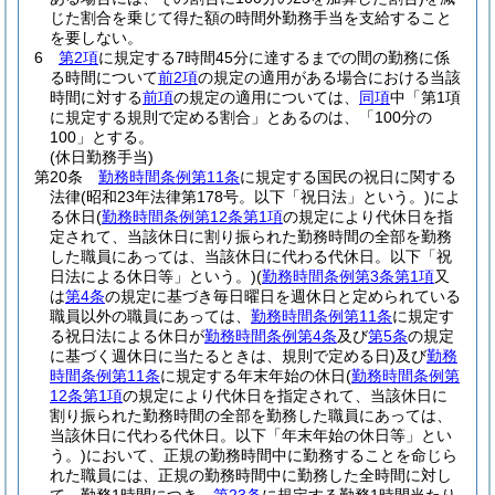
じた割合を乗じて得た額の時間外勤務手当を支給すること
を要しない。
6
第2項
に規定する7時間45分に達するまでの間の勤務に係
る時間について
前2項
の規定の適用がある場合における当該
時間に対する
前項
の規定の適用については、
同項
中「第1項
に規定する規則で定める割合」とあるのは、「100分の
100」とする。
(休日勤務手当)
第20条
勤務時間条例第11条
に規定する国民の祝日に関する
法律
(昭和23年法律第178号。以下「祝日法」という。)
によ
る休日
(
勤務時間条例第12条第1項
の規定により代休日を指
定されて、当該休日に割り振られた勤務時間の全部を勤務
した職員にあっては、当該休日に代わる代休日。以下「祝
日法による休日等」という。)
(
勤務時間条例第3条第1項
又
は
第4条
の規定に基づき毎日曜日を週休日と定められている
職員以外の職員にあっては、
勤務時間条例第11条
に規定す
る祝日法による休日が
勤務時間条例第4条
及び
第5条
の規定
に基づく週休日に当たるときは、規則で定める日)
及び
勤務
時間条例第11条
に規定する年末年始の休日
(
勤務時間条例第
12条第1項
の規定により代休日を指定されて、当該休日に
割り振られた勤務時間の全部を勤務した職員にあっては、
当該休日に代わる代休日。以下「年末年始の休日等」とい
う。)
において、正規の勤務時間中に勤務することを命じら
れた職員には、正規の勤務時間中に勤務した全時間に対し