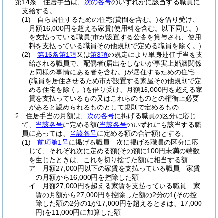
第14条
住居手当は、
次の各号
のいずれかに該当する職員に
支給する。
(1)
自ら居住するための住宅
(貸間を含む。)
を借り受け、
月額16,000円を超える家賃
(使用料を含む。以下同じ。)
を支払っている職員
(市が設置する公舎を貸与され、使用
料を支払っている職員その他規則で定める職員を除く。)
(2)
第16条第1項
又は
第3項
の規定により単身赴任手当を支
給される職員で、配偶者
(届出をしないが事実上婚姻関係
と同様の事情にある者を含む。)
が居住するための住宅
(職員を居住させるため市が設置する家屋その他規則で定
める住宅を除く。)
を借り受け、月額16,000円を超える家
賃を支払っているもの又はこれらのものとの権衡上必要
があると認められるものとして規則で定めるもの
2
住居手当の月額は、
次の各号
に掲げる職員の区分に応じ
て、
当該各号
に定める額
(
当該各号
のいずれにも該当する職
員にあっては、
当該各号
に定める額の合計額)
とする。
(1)
前項第1号
に掲げる職員 次に掲げる職員の区分に応
じて、それぞれ次に定める額
(その額に100円未満の端数
を生じたときは、これを切り捨てた額)
に相当する額
ア
月額27,000円以下の家賃を支払っている職員 家賃
の月額から16,000円を控除した額
イ
月額27,000円を超える家賃を支払っている職員 家
賃の月額から27,000円を控除した額の2分の1
(その控
除した額の2分の1が17,000円を超えるときは、17,000
円)
を11,000円に加算した額