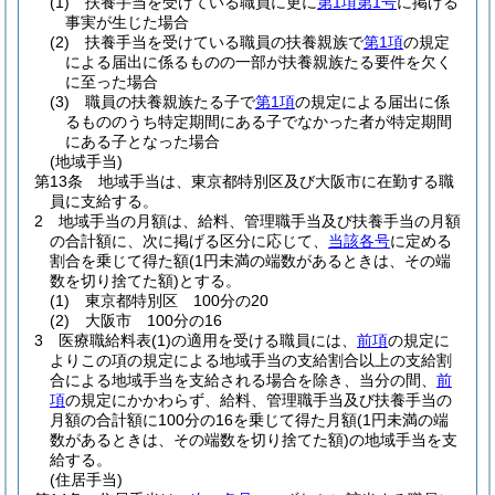
(1)
扶養手当を受けている職員に更に
第1項第1号
に掲げる
事実が生じた場合
(2)
扶養手当を受けている職員の扶養親族で
第1項
の規定
による届出に係るものの一部が扶養親族たる要件を欠く
に至った場合
(3)
職員の扶養親族たる子で
第1項
の規定による届出に係
るもののうち特定期間にある子でなかった者が特定期間
にある子となった場合
(地域手当)
第13条
地域手当は、東京都特別区及び大阪市に在勤する職
員に支給する。
2
地域手当の月額は、給料、管理職手当及び扶養手当の月額
の合計額に、次に掲げる区分に応じて、
当該各号
に定める
割合を乗じて得た額
(1円未満の端数があるときは、その端
数を切り捨てた額)
とする。
(1)
東京都特別区 100分の20
(2)
大阪市 100分の16
3
医療職給料表
(1)
の適用を受ける職員には、
前項
の規定に
よりこの項の規定による地域手当の支給割合以上の支給割
合による地域手当を支給される場合を除き、当分の間、
前
項
の規定にかかわらず、給料、管理職手当及び扶養手当の
月額の合計額に100分の16を乗じて得た月額
(1円未満の端
数があるときは、その端数を切り捨てた額)
の地域手当を支
給する。
(住居手当)