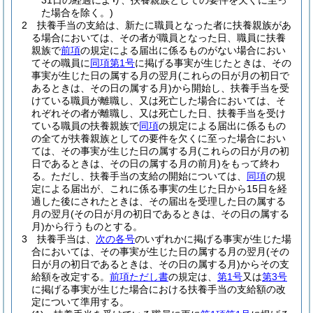
31日の経過により、扶養親族としての要件を欠くに至っ
た場合を除く。)
2
扶養手当の支給は、新たに職員となった者に扶養親族があ
る場合においては、その者が職員となった日、職員に扶養
親族で
前項
の規定による届出に係るものがない場合におい
てその職員に
同項第1号
に掲げる事実が生じたときは、その
事実が生じた日の属する月の翌月
(これらの日が月の初日で
あるときは、その日の属する月)
から開始し、扶養手当を受
けている職員が離職し、又は死亡した場合においては、そ
れぞれその者が離職し、又は死亡した日、扶養手当を受け
ている職員の扶養親族で
同項
の規定による届出に係るもの
の全てが扶養親族としての要件を欠くに至った場合におい
ては、その事実が生じた日の属する月
(これらの日が月の初
日であるときは、その日の属する月の前月)
をもって終わ
る。
ただし、扶養手当の支給の開始については、
同項
の規
定による届出が、これに係る事実の生じた日から15日を経
過した後にされたときは、その届出を受理した日の属する
月の翌月
(その日が月の初日であるときは、その日の属する
月)
から行うものとする。
3
扶養手当は、
次の各号
のいずれかに掲げる事実が生じた場
合においては、その事実が生じた日の属する月の翌月
(その
日が月の初日であるときは、その日の属する月)
からその支
給額を改定する。
前項ただし書
の規定は、
第1号
又は
第3号
に掲げる事実が生じた場合における扶養手当の支給額の改
定について準用する。