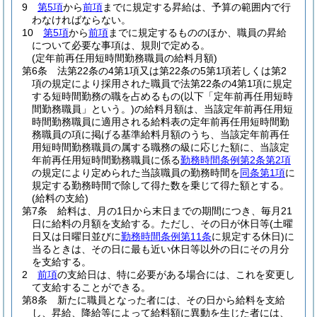
9
第5項
から
前項
までに規定する昇給は、予算の範囲内で行
わなければならない。
10
第5項
から
前項
までに規定するもののほか、職員の昇給
について必要な事項は、規則で定める。
(定年前再任用短時間勤務職員の給料月額)
第6条
法第22条の4第1項又は第22条の5第1項若しくは第2
項の規定により採用された職員で法第22条の4第1項に規定
する短時間勤務の職を占めるもの
(以下「定年前再任用短時
間勤務職員」という。)
の給料月額は、当該定年前再任用短
時間勤務職員に適用される給料表の定年前再任用短時間勤
務職員の項に掲げる基準給料月額のうち、当該定年前再任
用短時間勤務職員の属する職務の級に応じた額に、当該定
年前再任用短時間勤務職員に係る
勤務時間条例第2条第2項
の規定により定められた当該職員の勤務時間を
同条第1項
に
規定する勤務時間で除して得た数を乗じて得た額とする。
(給料の支給)
第7条
給料は、月の1日から末日までの期間につき、毎月21
日に給料の月額を支給する。
ただし、その日が休日等
(土曜
日又は日曜日並びに
勤務時間条例第11条
に規定する休日)
に
当るときは、その日に最も近い休日等以外の日にその月分
を支給する。
2
前項
の支給日は、特に必要がある場合には、これを変更し
て支給することができる。
第8条
新たに職員となった者には、その日から給料を支給
し、昇給、降給等によって給料額に異動を生じた者には、