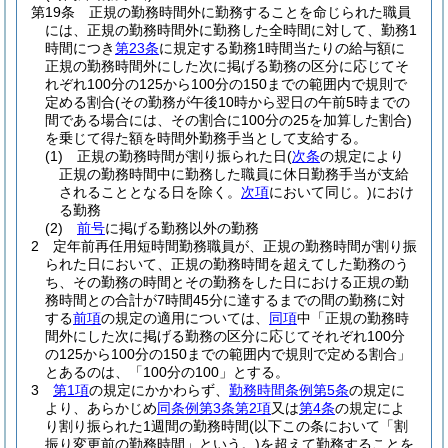
第19条
正規の勤務時間外に勤務することを命じられた職員
には、正規の勤務時間外に勤務した全時間に対して、勤務1
時間につき
第23条
に規定する勤務1時間当たりの給与額に
正規の勤務時間外にした次に掲げる勤務の区分に応じてそ
れぞれ100分の125から100分の150までの範囲内で規則で
定める割合
(その勤務が午後10時から翌日の午前5時までの
間である場合には、その割合に100分の25を加算した割合)
を乗じて得た額を時間外勤務手当として支給する。
(1)
正規の勤務時間が割り振られた日
(
次条
の規定により
正規の勤務時間中に勤務した職員に休日勤務手当が支給
されることとなる日を除く。
次項
において同じ。)
におけ
る勤務
(2)
前号
に掲げる勤務以外の勤務
2
定年前再任用短時間勤務職員が、正規の勤務時間が割り振
られた日において、正規の勤務時間を超えてした勤務のう
ち、その勤務の時間とその勤務をした日における正規の勤
務時間との合計が7時間45分に達するまでの間の勤務に対
する
前項
の規定の適用については、
同項
中「正規の勤務時
間外にした次に掲げる勤務の区分に応じてそれぞれ100分
の125から100分の150までの範囲内で規則で定める割合」
とあるのは、「100分の100」とする。
3
第1項
の規定にかかわらず、
勤務時間条例第5条
の規定に
より、あらかじめ
同条例第3条第2項
又は
第4条
の規定によ
り割り振られた1週間の勤務時間
(以下この条において「割
振り変更前の勤務時間」という。)
を超えて勤務することを