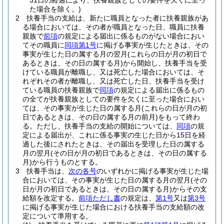
31日の経過により、扶養親族としての要件を欠くに至っ
た場合を除く。)
2
扶養手当の支給は、新たに職員となった者に扶養親族があ
る場合においては、その者が職員となった日、職員に扶養
親族で
前項
の規定による届出に係るものがない場合におい
てその職員に
同項第1号
に掲げる事実が生じたときは、その
事実が生じた日の属する月の翌月
(これらの日が月の初日で
あるときは、その日の属する月)
から開始し、扶養手当を受
けている職員が離職し、又は死亡した場合においては、そ
れぞれその者が離職し、又は死亡した日、扶養手当を受け
ている職員の扶養親族で
同項
の規定による届出に係るもの
の全てが扶養親族としての要件を欠くに至った場合におい
ては、その事実が生じた日の属する月
(これらの日が月の初
日であるときは、その日の属する月の前月)
をもって終わ
る。
ただし、扶養手当の支給の開始については、
同項
の規
定による届出が、これに係る事実の生じた日から15日を経
過した後にされたときは、その届出を受理した日の属する
月の翌月
(その日が月の初日であるときは、その日の属する
月)
から行うものとする。
3
扶養手当は、
次の各号
のいずれかに掲げる事実が生じた場
合においては、その事実が生じた日の属する月の翌月
(その
日が月の初日であるときは、その日の属する月)
からその支
給額を改定する。
前項ただし書
の規定は、
第1号
又は
第3号
に掲げる事実が生じた場合における扶養手当の支給額の改
定について準用する。