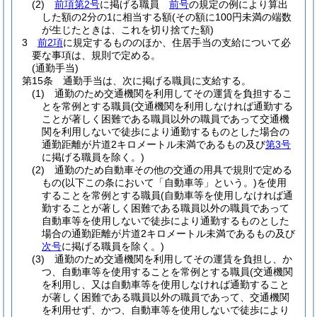
(2)
前項第2号
に掲げる職員
前号
の規定の例により算出
した額の2分の1に相当する額
(その額に100円未満の端数
が生じたときは、これを切り捨てた額)
3
前2項
に規定するもののほか、住居手当の支給について必
要な事項は、規則で定める。
(通勤手当)
第15条
通勤手当は、次に掲げる職員に支給する。
(1)
通勤のため交通機関を利用してその運賃を負担するこ
とを常例とする職員
(交通機関を利用しなければ通勤する
ことが著しく困難である職員以外の職員であって交通機
関を利用しないで徒歩により通勤するものとした場合の
通勤距離が片道2キロメートル未満であるもの及び
第3号
に掲げる職員を除く。)
(2)
通勤のため自動車その他の交通の用具で規則で定める
もの
(以下この条において「自動車等」という。)
を使用
することを常例とする職員
(自動車等を使用しなければ通
勤することが著しく困難である職員以外の職員であって
自動車等を使用しないで徒歩により通勤するものとした
場合の通勤距離が片道2キロメートル未満であるもの及び
次号
に掲げる職員を除く。)
(3)
通勤のため交通機関を利用してその運賃を負担し、か
つ、自動車等を使用することを常例とする職員
(交通機関
を利用し、又は自動車等を使用しなければ通勤すること
が著しく困難である職員以外の職員であって、交通機関
を利用せず、かつ、自動車等を使用しないで徒歩により