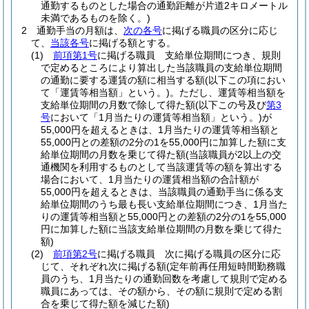
通勤するものとした場合の通勤距離が片道2キロメートル
未満であるものを除く。)
2
通勤手当の月額は、
次の各号
に掲げる職員の区分に応じ
て、
当該各号
に掲げる額とする。
(1)
前項第1号
に掲げる職員 支給単位期間につき、規則
で定めるところにより算出した当該職員の支給単位期間
の通勤に要する運賃の額に相当する額
(以下この項におい
て「運賃等相当額」という。)
。
ただし、運賃等相当額を
支給単位期間の月数で除して得た額
(以下この号及び
第3
号
において「1月当たりの運賃等相当額」という。)
が
55,000円を超えるときは、1月当たりの運賃等相当額と
55,000円との差額の2分の1を55,000円に加算した額に支
給単位期間の月数を乗じて得た額
(当該職員が2以上の交
通機関を利用するものとして当該運賃等の額を算出する
場合において、1月当たりの運賃相当額の合計額が
55,000円を超えるときは、当該職員の通勤手当に係る支
給単位期間のうち最も長い支給単位期間につき、1月当た
りの運賃等相当額と55,000円との差額の2分の1を55,000
円に加算した額に当該支給単位期間の月数を乗じて得た
額)
(2)
前項第2号
に掲げる職員 次に掲げる職員の区分に応
じて、それぞれ次に掲げる額
(定年前再任用短時間勤務職
員のうち、1月当たりの通勤回数を考慮して規則で定める
職員にあっては、その額から、その額に規則で定める割
合を乗じて得た額を減じた額)