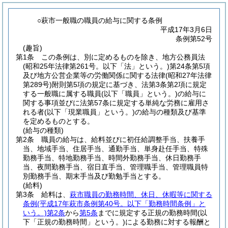
○萩市一般職の職員の給与に関する条例
平成17年3月6日
条例第52号
(趣旨)
第1条
この条例は、別に定めるものを除き、地方公務員法
(昭和25年法律第261号。以下「法」という。)
第24条第5項
及び地方公営企業等の労働関係に関する法律
(昭和27年法律
第289号)
附則第5項の規定に基づき、法第3条第2項に規定
する一般職に属する職員
(以下「職員」という。)
の給与に
関する事項並びに法第57条に規定する単純な労務に雇用さ
れる者
(以下「現業職員」という。)
の給与の種類及び基準
を定めるものとする。
(給与の種類)
第2条
職員の給与は、給料並びに初任給調整手当、扶養手
当、地域手当、住居手当、通勤手当、単身赴任手当、特殊
勤務手当、特地勤務手当、時間外勤務手当、休日勤務手
当、夜間勤務手当、宿日直手当、管理職手当、管理職員特
別勤務手当、期末手当及び勤勉手当とする。
(給料)
第3条
給料は、
萩市職員の勤務時間、休日、休暇等に関する
条例
(平成17年萩市条例第40号。以下「勤務時間条例」と
いう。)
第2条
から
第5条
までに規定する正規の勤務時間
(以
下「正規の勤務時間」という。)
による勤務に対する報酬と