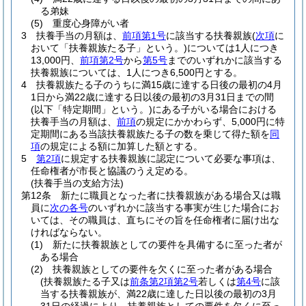
る弟妹
(5)
重度心身障がい者
3
扶養手当の月額は、
前項第1号
に該当する扶養親族
(
次項
に
おいて「扶養親族たる子」という。)
については1人につき
13,000円、
前項第2号
から
第5号
までのいずれかに該当する
扶養親族については、1人につき6,500円とする。
4
扶養親族たる子のうちに満15歳に達する日後の最初の4月
1日から満22歳に達する日以後の最初の3月31日までの間
(以下「特定期間」という。)
にある子がいる場合における
扶養手当の月額は、
前項
の規定にかかわらず、5,000円に特
定期間にある当該扶養親族たる子の数を乗じて得た額を
同
項
の規定による額に加算した額とする。
5
第2項
に規定する扶養親族に認定について必要な事項は、
任命権者が市長と協議のうえ定める。
(扶養手当の支給方法)
第12条
新たに職員となった者に扶養親族がある場合又は職
員に
次の各号
のいずれかに該当する事実が生じた場合にお
いては、その職員は、直ちにその旨を任命権者に届け出な
ければならない。
(1)
新たに扶養親族としての要件を具備するに至った者が
ある場合
(2)
扶養親族としての要件を欠くに至った者がある場合
(扶養親族たる子又は
前条第2項第2号
若しくは
第4号
に該
当する扶養親族が、満22歳に達した日以後の最初の3月