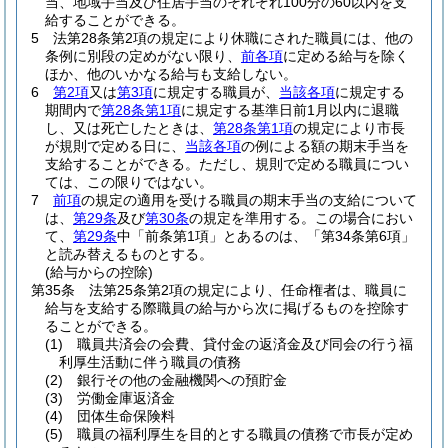
当、地域手当及び住居手当のそれぞれ100分の60以内を支
給することができる。
5
法第28条第2項の規定により休職にされた職員には、他の
条例に別段の定めがない限り、
前各項
に定める給与を除く
ほか、他のいかなる給与も支給しない。
6
第2項
又は
第3項
に規定する職員が、
当該各項
に規定する
期間内で
第28条第1項
に規定する基準日前1月以内に退職
し、又は死亡したときは、
第28条第1項
の規定により市長
が規則で定める日に、
当該各項
の例による額の期末手当を
支給することができる。
ただし、規則で定める職員につい
ては、この限りではない。
7
前項
の規定の適用を受ける職員の期末手当の支給について
は、
第29条
及び
第30条
の規定を準用する。
この場合におい
て、
第29条
中「前条第1項」とあるのは、「第34条第6項」
と読み替えるものとする。
(給与からの控除)
第35条
法第25条第2項の規定により、任命権者は、職員に
給与を支給する際職員の給与から次に掲げるものを控除す
ることができる。
(1)
職員共済会の会費、貸付金の返済金及び同会の行う福
利厚生活動に伴う職員の債務
(2)
銀行その他の金融機関への預貯金
(3)
労働金庫返済金
(4)
団体生命保険料
(5)
職員の福利厚生を目的とする職員の債務で市長が定め