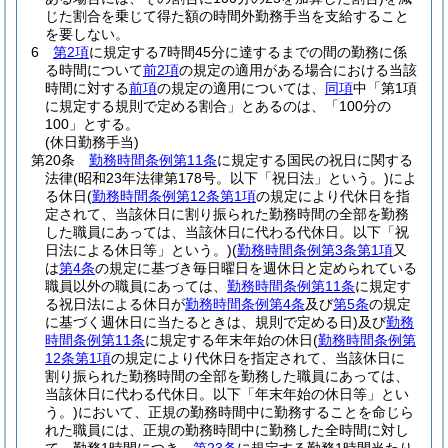
じた割合を乗じて得た額の時間外勤務手当を支給すること
を要しない。
6
第2項
に規定する7時間45分に達するまでの間の勤務に係
る時間について
前2項
の規定の適用がある場合における当該
時間に対する
前項
の規定の適用については、
同項
中「第1項
に規定する規則で定める割合」とあるのは、「100分の
100」とする。
(休日勤務手当)
第20条
勤務時間条例第11条
に規定する国民の祝日に関する
法律
(昭和23年法律第178号。以下「祝日法」という。)
によ
る休日
(
勤務時間条例第12条第1項
の規定により代休日を指
定されて、当該休日に割り振られた勤務時間の全部を勤務
した職員にあっては、当該休日に代わる代休日。以下「祝
日法による休日等」という。)
(
勤務時間条例第3条第1項
又
は
第4条
の規定に基づき毎日曜日を週休日と定められている
職員以外の職員にあっては、
勤務時間条例第11条
に規定す
る祝日法による休日が
勤務時間条例第4条
及び
第5条
の規定
に基づく週休日に当たるときは、規則で定める日)
及び
勤務
時間条例第11条
に規定する年末年始の休日
(
勤務時間条例第
12条第1項
の規定により代休日を指定されて、当該休日に
割り振られた勤務時間の全部を勤務した職員にあっては、
当該休日に代わる代休日。以下「年末年始の休日等」とい
う。)
において、正規の勤務時間中に勤務することを命じら
れた職員には、正規の勤務時間中に勤務した全時間に対し