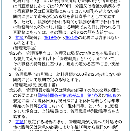
勤務1回につき、4,700円
(市民病院で医師の行う宿直勤務又
は日直勤務にあっては22,500円、介護又は看護の業務を行
う宿直勤務又は日直勤務にあっては7,700円)
を超えない範
囲内において市長が定める額を宿日直手当として支給す
る。
ただし、執務が行われる時間が執務が通常行われる日
の執務時間の2分の1に相当する時間である日に行われる日
直勤務にあっては、その額は、2分の1の額を支給する。
2
前項
の勤務は、
第19条
から
第21条
の勤務には含まれない
ものとする。
(管理職手当)
第25条
管理職手当は、管理又は監督の地位にある職員のう
ち規則で定める者
(以下「管理職員」という。)
について、
その職務の特殊性に基づき、規則の定める基準に従い支給
する。
2
管理職手当の月額は、給料月額の100分の25を超えない範
囲内において規則で定める額とする。
(管理職員特別勤務手当)
第26条
管理職員が臨時又は緊急の必要その他の公務の運営
の必要により
勤務時間条例第3条第1項
、
第4条
及び
第5条
の
規定に基づく週休日又は祝日法による休日等若しくは年末
年始の休日等
(
次項
において「週休日等」という。)
に勤務
をした場合は、当該職員には、管理職員特別勤務手当を支
給する。
2
前項
に規定する場合のほか、管理職員が災害への対処その
他の臨時又は緊急の必要により午後10時から翌日の午前5