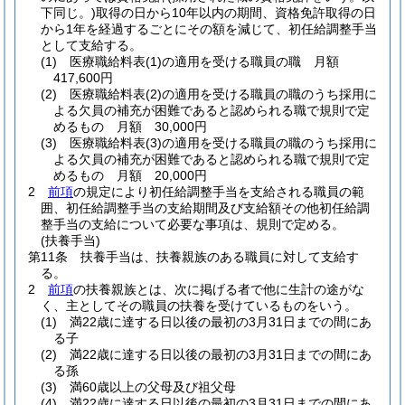
下同じ。)
取得の日から10年以内の期間、資格免許取得の日
から1年を経過するごとにその額を減じて、初任給調整手当
として支給する。
(1)
医療職給料表
(1)
の適用を受ける職員の職 月額
417,600円
(2)
医療職給料表
(2)
の適用を受ける職員の職のうち採用に
よる欠員の補充が困難であると認められる職で規則で定
めるもの 月額 30,000円
(3)
医療職給料表
(3)
の適用を受ける職員の職のうち採用に
よる欠員の補充が困難であると認められる職で規則で定
めるもの 月額 20,000円
2
前項
の規定により初任給調整手当を支給される職員の範
囲、初任給調整手当の支給期間及び支給額その他初任給調
整手当の支給について必要な事項は、規則で定める。
(扶養手当)
第11条
扶養手当は、扶養親族のある職員に対して支給す
る。
2
前項
の扶養親族とは、次に掲げる者で他に生計の途がな
く、主としてその職員の扶養を受けているものをいう。
(1)
満22歳に達する日以後の最初の3月31日までの間にあ
る子
(2)
満22歳に達する日以後の最初の3月31日までの間にあ
る孫
(3)
満60歳以上の父母及び祖父母
(4)
満22歳に達する日以後の最初の3月31日までの間にあ