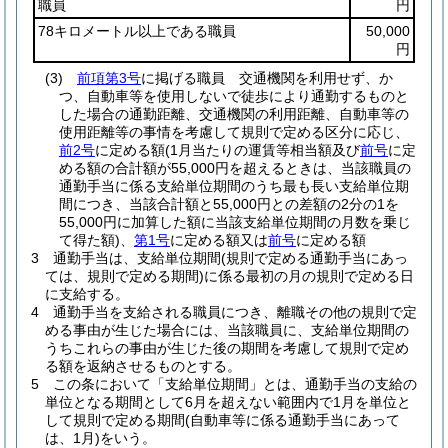
職員
円
78キロメートル以上である職員
50,000
円
(3)
前項第3号
に掲げる職員 交通機関を利用せず、か
つ、自動車等を使用しないで徒歩により通勤するものと
した場合の通勤距離、交通機関の利用距離、自動車等の
使用距離等の事情を考慮して規則で定める区分に応じ、
前2号
に定める額
(1月当たりの運賃等相当額及び
前号
に定
める額の合計額が55,000円を超えるときは、当該職員の
通勤手当に係る支給単位期間のうち最も長い支給単位期
間につき、当該合計額と55,000円との差額の2分の1を
55,000円に加算した額に当該支給単位期間の月数を乗じ
て得た額)
、
第1号
に定める額又は
前号
に定める額
3
通勤手当は、支給単位期間
(規則で定める通勤手当にあっ
ては、規則で定める期間)
に係る最初の月の規則で定める日
に支給する。
4
通勤手当を支給される職員につき、離職その他の規則で定
める事由が生じた場合には、当該職員に、支給単位期間の
うちこれらの事由が生じた後の期間を考慮して規則で定め
る額を返納させるものとする。
5
この条において「支給単位期間」とは、通勤手当の支給の
単位となる期間として6月を超えない範囲内で1月を単位と
して規則で定める期間
(自動車等に係る通勤手当にあって
は、1月)
をいう。