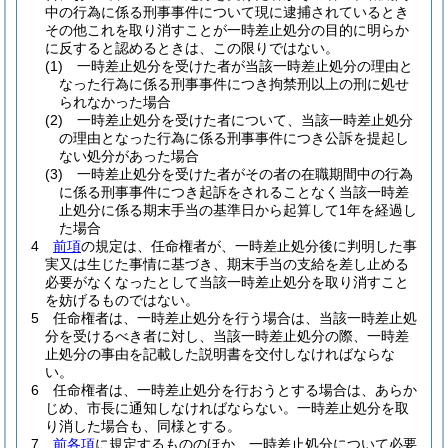
中の行為に係る刑事事件について現に逮捕されているとき
その他これを取り消すことが一時差止処分の目的に明らか
に反すると認めるときは、この限りではない。
(1)
一時差止処分を受けた者が当該一時差止処分の理由と
なった行為に係る刑事事件につき拘禁刑以上の刑に処せ
られなかった場合
(2)
一時差止処分を受けた者について、当該一時差止処分
の理由となった行為に係る刑事事件につき公訴を提起し
ない処分があった場合
(3)
一時差止処分を受けた者がその者の在職期間中の行為
に係る刑事事件につき起訴をされることなく当該一時差
止処分に係る期末手当の基準日から起算して1年を経過し
た場合
4
前項
の規定は、任命権者が、一時差止処分後に判明した事
実又は生じた事情に基づき、期末手当の支給を差し止める
必要がなくなったとして当該一時差止処分を取り消すこと
を妨げるものではない。
5
任命権者は、一時差止処分を行う場合は、当該一時差止処
分を受けるべき者に対し、当該一時差止処分の際、一時差
止処分の事由を記載した説明書を交付しなければならな
い。
6
任命権者は、一時差止処分を行おうとする場合は、あらか
じめ、市長に通知しなければならない。
一時差止処分を取
り消した場合も、同様とする。
7
前各項
に規定するもののほか、一時差止処分について必要