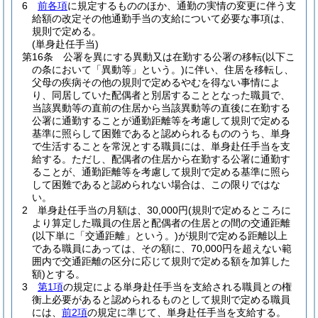
6
前各項
に規定するもののほか、通勤の実情の変更に伴う支
給額の改定その他通勤手当の支給について必要な事項は、
規則で定める。
(単身赴任手当)
第16条
公署を異にする異動又は在勤する公署の移転
(以下こ
の条において「異動等」という。)
に伴い、住居を移転し、
父母の疾病その他の規則で定めるやむを得ない事情によ
り、同居していた配偶者と別居することとなった職員で、
当該異動等の直前の住居から当該異動等の直後に在勤する
公署に通勤することが通勤距離等を考慮して規則で定める
基準に照らして困難であると認められるもののうち、単身
で生活することを常況とする職員には、単身赴任手当を支
給する。
ただし、配偶者の住居から在勤する公署に通勤す
ることが、通勤距離等を考慮して規則で定める基準に照ら
して困難であると認められない場合は、この限りではな
い。
2
単身赴任手当の月額は、30,000円
(規則で定めるところに
より算定した職員の住居と配偶者の住居との間の交通距離
(以下単に「交通距離」という。)
が規則で定める距離以上
である職員にあっては、その額に、70,000円を超えない範
囲内で交通距離の区分に応じて規則で定める額を加算した
額)
とする。
3
第1項
の規定による単身赴任手当を支給される職員との権
衡上必要があると認められるものとして規則で定める職員
には、
前2項
の規定に準じて、単身赴任手当を支給する。