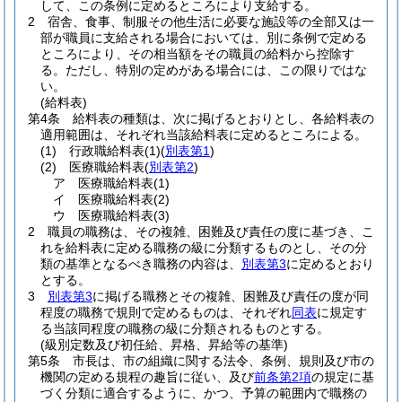
して、この条例に定めるところにより支給する。
2
宿舎、食事、制服その他生活に必要な施設等の全部又は一
部が職員に支給される場合においては、別に条例で定める
ところにより、その相当額をその職員の給料から控除す
る。
ただし、特別の定めがある場合には、この限りではな
い。
(給料表)
第4条
給料表の種類は、次に掲げるとおりとし、各給料表の
適用範囲は、それぞれ当該給料表に定めるところによる。
(1)
行政職給料表
(1)
(
別表第1
)
(2)
医療職給料表
(
別表第2
)
ア
医療職給料表
(1)
イ
医療職給料表
(2)
ウ
医療職給料表
(3)
2
職員の職務は、その複雑、困難及び責任の度に基づき、こ
れを給料表に定める職務の級に分類するものとし、その分
類の基準となるべき職務の内容は、
別表第3
に定めるとおり
とする。
3
別表第3
に掲げる職務とその複雑、困難及び責任の度が同
程度の職務で規則で定めるものは、それぞれ
同表
に規定す
る当該同程度の職務の級に分類されるものとする。
(級別定数及び初任給、昇格、昇給等の基準)
第5条
市長は、市の組織に関する法令、条例、規則及び市の
機関の定める規程の趣旨に従い、及び
前条第2項
の規定に基
づく分類に適合するように、かつ、予算の範囲内で職務の