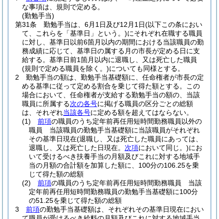
な事項は、規則で定める。
(勤勉手当)
第31条
勤勉手当は、6月1日及び12月1日
(以下この条におい
て、これらを「基準日」という。)
にそれぞれ在職する職員
に対し、基準日以前6箇月以内の期間における当該職員の勤
務成績に応じて、基準日の属する月の市長が定める日に支
給する。
基準日前1箇月以内に退職し、又は死亡した職員
(規則で定める職員を除く。)
についても同様とする。
2
勤勉手当の額は、勤勉手当基礎額に、任命権者が市長の定
める基準に従って定める割合を乗じて得た額とする。
この
場合において、任命権者が支給する勤勉手当の額の、当該
職員に所属する
次の各号
に掲げる職員の区分ごとの総額
は、それぞれ
当該各号
に定める額を超えてはならない。
(1)
前項
の職員のうち定年前再任用短時間勤務職員以外の
職員 当該職員の勤勉手当基礎額に当該職員がそれぞれ
その基準日現在
(退職し、又は死亡した職員にあっては、
退職し、又は死亡した日現在。
次項
において同じ。)
にお
いて受けるべき扶養手当の月額及びこれに対する地域手
当の月額の合計額を加算した額に、100分の106.25を乗
じて得た額の総額
(2)
前項
の職員のうち定年前再任用短時間勤務職員 当該
定年前再任用短時間勤務職員の勤勉手当基礎額に100分
の51.25を乗じて得た額の総額
3
前項
の勤勉手当基礎額は、それぞれその基準日現在におい
て職員が受けるべき給料の月額及びこれに対する地域手当