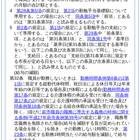
の月額の合計額とする。
4
第28条第5項
の規定は、
第2項
の勤勉手当基礎額について
準用する。
この場合において、
同条第5項
中「前項」とある
のは「第31条第3項」と読み替えるものとする。
5
前2条
の規定は、
第1項
の規定による勤勉手当の支給につ
いて準用する。
この場合において、
第29条
中「前条第1
項」とあるのは「第31条第1項」と、
同条第1号
中「基準日
から」とあるのは「基準日
(第31条第1項に規定する基準日
をいう。以下この条及び次条第3項において同じ。)
から」
と、「支給日」とあるのは「支給日
(第31条第1項に規定す
る市長が定める日をいう。以下この条及び次条第1項におい
て同じ。)
」と読み替えるものとする。
(給与の減額)
第32条
職員が勤務しないときは、
勤務時間条例第8条の2第
1項
に規定する超勤代休時間、祝日法による休日等又は年末
年始の休日等である場合及び休暇による場合
(
勤務時間条例
第17条
の規定による介護休暇の承認を受けた場合、
同条例
第17条の2
の規定による介護時間の承認を受けた場合及び
同条例第18条
の規定による組合休暇の承認を受けた場合を
除く。)
並びに
萩市職員の職務に専念する義務の特例に関す
る条例
(平成17年萩市条例第39号)
の規定に基づき、職務専
念義務を免除された場合
(給与を減額する旨が定められてい
る場合を除く。)
を除き、その勤務しない1時間につき、
第
23条
に規定する勤務1時間当たりの給与額を減額して給与