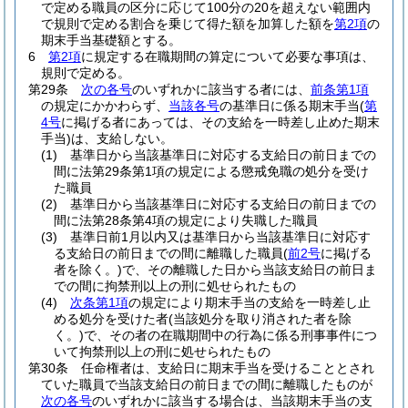
で定める職員の区分に応じて100分の20を超えない範囲内
で規則で定める割合を乗じて得た額を加算した額を
第2項
の
期末手当基礎額とする。
6
第2項
に規定する在職期間の算定について必要な事項は、
規則で定める。
第29条
次の各号
のいずれかに該当する者には、
前条第1項
の規定にかかわらず、
当該各号
の基準日に係る期末手当
(
第
4号
に掲げる者にあっては、その支給を一時差し止めた期末
手当)
は、支給しない。
(1)
基準日から当該基準日に対応する支給日の前日までの
間に法第29条第1項の規定による懲戒免職の処分を受け
た職員
(2)
基準日から当該基準日に対応する支給日の前日までの
間に法第28条第4項の規定により失職した職員
(3)
基準日前1月以内又は基準日から当該基準日に対応す
る支給日の前日までの間に離職した職員
(
前2号
に掲げる
者を除く。)
で、その離職した日から当該支給日の前日ま
での間に拘禁刑以上の刑に処せられたもの
(4)
次条第1項
の規定により期末手当の支給を一時差し止
める処分を受けた者
(当該処分を取り消された者を除
く。)
で、その者の在職期間中の行為に係る刑事事件につ
いて拘禁刑以上の刑に処せられたもの
第30条
任命権者は、支給日に期末手当を受けることとされ
ていた職員で当該支給日の前日までの間に離職したものが
次の各号
のいずれかに該当する場合は、当該期末手当の支