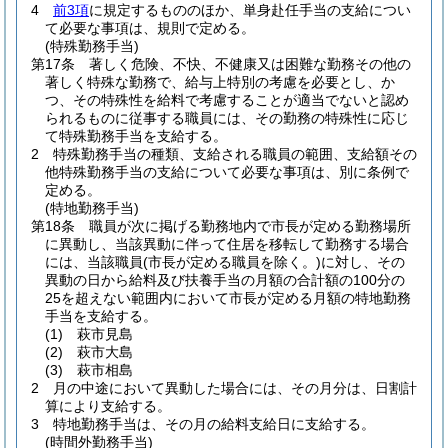
4
前3項
に規定するもののほか、単身赴任手当の支給につい
て必要な事項は、規則で定める。
(特殊勤務手当)
第17条
著しく危険、不快、不健康又は困難な勤務その他の
著しく特殊な勤務で、給与上特別の考慮を必要とし、か
つ、その特殊性を給料で考慮することが適当でないと認め
られるものに従事する職員には、その勤務の特殊性に応じ
て特殊勤務手当を支給する。
2
特殊勤務手当の種類、支給される職員の範囲、支給額その
他特殊勤務手当の支給について必要な事項は、別に条例で
定める。
(特地勤務手当)
第18条
職員が次に掲げる勤務地内で市長が定める勤務場所
に異動し、当該異動に伴って住居を移転して勤務する場合
には、当該職員
(市長が定める職員を除く。)
に対し、その
異動の日から給料及び扶養手当の月額の合計額の100分の
25を超えない範囲内において市長が定める月額の特地勤務
手当を支給する。
(1)
萩市見島
(2)
萩市大島
(3)
萩市相島
2
月の中途において異動した場合には、その月分は、日割計
算により支給する。
3
特地勤務手当は、その月の給料支給日に支給する。
(時間外勤務手当)