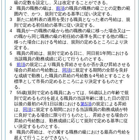
級の定数を設定し、又は改定することができる。
2
職員の職務の級は、
前項
の職員の職務の級ごとの定数の範
囲内で、かつ、規則で定める基準に従い決定する。
3
新たに給料表の適用を受ける職員となった者の号給は、規
則で定める初任給の基準に従い決定する。
4
職員が一の職務の級から他の職務の級に移った場合又は一
の職から同じ職務の級の初任給の基準を異にする他の職に
移った場合における号給は、規則の定めるところにより決
定する。
5
職員の昇給は、規則で定める日に、同日前1年間における
当該職員の勤務成績に応じて行うものとする。
6
前項
の規定により職員を昇給させるか否か及び昇給させる
場合の昇給の号給数は、
同項
に規定する期間の全部を良好
な成績で勤務した職員の昇給の号給数を4号給とすることを
標準として市長の定めるところにより決定するものとす
る。
7
55歳
(規則で定める職員にあっては、56歳以上の年齢で規
則で定めるもの)
を超える職員の当該年齢に達した日の翌日
以後の最初の4月1日以後における
第5項
の規定による昇給
は、
同項
に規定する期間における当該職員の勤務成績が特
に良好である場合に限り行うものとし、昇給させる場合の
昇給の号給数は、勤務成績に応じて規則で定める基準に従
い決定するものとする。
8
職員の昇給は、その属する職務の級における最高の号給を
超えて行うことができない。