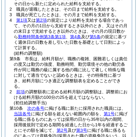
その日から新たに定められた給料を支給する。
2
職員が退職したときは、その日まで給料を支給する。
3
職員が死亡したときは、その月まで給料を支給する。
4
第1項
又は
第2項
の規定により給料を支給する場合であっ
て、その月の1日から支給するとき以外のとき、又はその月
の末日まで支給するとき以外のときは、その月の現日数か
ら
勤務時間条例第3条第1項
、
第4条
及び
第5条
の規定に基づ
く週休日の日数を差し引いた日数を基礎として日割によっ
て計算する。
(給料の調整額)
第9条
市長は、給料月額が、職務の複雑、困難若しくは責任
の度又は勤労の強度、勤務時間、勤労環境その他の勤労条
件が同じ職務の級に属する他の職に比して著しく特殊な職
に対して適当でないと認めるときは、その特殊性に基づ
き、給料月額につき適正な調整額表を定めることができ
る。
2
前項
の調整額表に定める給料月額の調整額は、調整前にお
ける給料月額の100分の25を超えてはならない。
(初任給調整手当)
第10条
次の各号
に掲げる職に新たに採用された職員には、
当該各号
に掲げる額を超えない範囲内の額を、
第1号
に掲げ
る職に係るものにあっては採用の日から35年以内の期間、
採用後規則で定める期間を経過した日から1年を経過するご
とにその額を減じて、
第2号
及び
第3号
に掲げる職に係るも
のにあっては資格免許
(採用された職の資格免許をいう。以