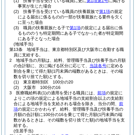
(1)
扶養手当を受けている職員に更に
第1項第1号
に掲げる
事実が生じた場合
(2)
扶養手当を受けている職員の扶養親族で
第1項
の規定
による届出に係るものの一部が扶養親族たる要件を欠く
に至った場合
(3)
職員の扶養親族たる子で
第1項
の規定による届出に係
るもののうち特定期間にある子でなかった者が特定期間
にある子となった場合
(地域手当)
第13条
地域手当は、東京都特別区及び大阪市に在勤する職
員に支給する。
2
地域手当の月額は、給料、管理職手当及び扶養手当の月額
の合計額に、次に掲げる区分に応じて、
当該各号
に定める
割合を乗じて得た額
(1円未満の端数があるときは、その端
数を切り捨てた額)
とする。
(1)
東京都特別区 100分の20
(2)
大阪市 100分の16
3
医療職給料表
(1)
の適用を受ける職員には、
前項
の規定に
よりこの項の規定による地域手当の支給割合以上の支給割
合による地域手当を支給される場合を除き、当分の間、
前
項
の規定にかかわらず、給料、管理職手当及び扶養手当の
月額の合計額に100分の16を乗じて得た月額
(1円未満の端
数があるときは、その端数を切り捨てた額)
の地域手当を支
給する。
(住居手当)