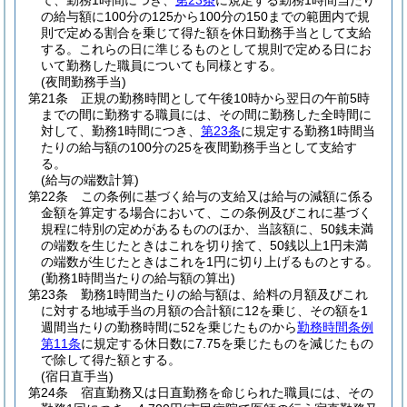
て、勤務1時間につき、
第23条
に規定する勤務1時間当たり
の給与額に100分の125から100分の150までの範囲内で規
則で定める割合を乗じて得た額を休日勤務手当として支給
する。
これらの日に準じるものとして規則で定める日にお
いて勤務した職員についても同様とする。
(夜間勤務手当)
第21条
正規の勤務時間として午後10時から翌日の午前5時
までの間に勤務する職員には、その間に勤務した全時間に
対して、勤務1時間につき、
第23条
に規定する勤務1時間当
たりの給与額の100分の25を夜間勤務手当として支給す
る。
(給与の端数計算)
第22条
この条例に基づく給与の支給又は給与の減額に係る
金額を算定する場合において、この条例及びこれに基づく
規程に特別の定めがあるもののほか、当該額に、50銭未満
の端数を生じたときはこれを切り捨て、50銭以上1円未満
の端数が生じたときはこれを1円に切り上げるものとする。
(勤務1時間当たりの給与額の算出)
第23条
勤務1時間当たりの給与額は、給料の月額及びこれ
に対する地域手当の月額の合計額に12を乗じ、その額を1
週間当たりの勤務時間に52を乗じたものから
勤務時間条例
第11条
に規定する休日数に7.75を乗じたものを減じたもの
で除して得た額とする。
(宿日直手当)
第24条
宿直勤務又は日直勤務を命じられた職員には、その