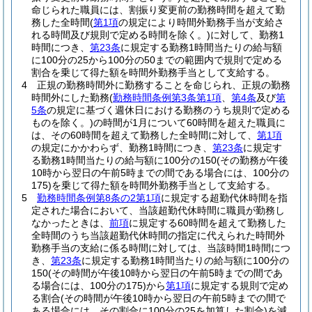
命じられた職員には、割振り変更前の勤務時間を超えて勤
務した全時間
(
第1項
の規定により時間外勤務手当が支給さ
れる時間及び規則で定める時間を除く。)
に対して、勤務1
時間につき、
第23条
に規定する勤務1時間当たりの給与額
に100分の25から100分の50までの範囲内で規則で定める
割合を乗じて得た額を時間外勤務手当として支給する。
4
正規の勤務時間外に勤務することを命じられ、正規の勤務
時間外にした勤務
(
勤務時間条例第3条第1項
、
第4条
及び
第
5条
の規定に基づく週休日における勤務のうち規則で定める
ものを除く。)
の時間が1月について60時間を超えた職員に
は、その60時間を超えて勤務した全時間に対して、
第1項
の規定にかかわらず、勤務1時間につき、
第23条
に規定す
る勤務1時間当たりの給与額に100分の150
(その勤務が午後
10時から翌日の午前5時までの間である場合には、100分の
175)
を乗じて得た額を時間外勤務手当として支給する。
5
勤務時間条例第8条の2第1項
に規定する超勤代休時間を指
定された場合において、当該超勤代休時間に職員が勤務し
なかったときは、
前項
に規定する60時間を超えて勤務した
全時間のうち当該超勤代休時間の指定に代えられた時間外
勤務手当の支給に係る時間に対しては、当該時間1時間につ
き、
第23条
に規定する勤務1時間当たりの給与額に100分の
150
(その時間が午後10時から翌日の午前5時までの間であ
る場合には、100分の175)
から
第1項
に規定する規則で定め
る割合
(その時間が午後10時から翌日の午前5時までの間で
ある場合には、その割合に100分の25を加算した割合)
を減