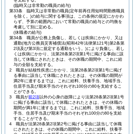
を支給する。
(臨時又は非常勤の職員の給与)
第33条
臨時又は非常勤の職員
(定年前再任用短時間勤務職員
を除く。)
の給与に関する事項は、この条例の規定にかかわ
らず、予算の範囲内において常勤の職員の給与との均衡を
考慮して別に定める。
(休職者の給与)
第34条
職員が公務上負傷し、若しくは疾病にかかり、又は
通勤
(地方公務員災害補償法
(昭和42年法律第121号)
第2条第
2項及び第3項に規定する通勤をいう。)
により負傷し、若し
くは疾病にかかり、法第28条第2項第1号に掲げる事由に該
当して休職にされたときは、その休職の期間中、これに給
与の全額を支給する。
2
職員が結核性疾患にかかり、法第28条第2項第1号に掲げ
る事由に該当して休職にされたときは、その休職の期間が
満2年に達するまでは、これに給料、扶養手当、地域手当、
住居手当及び期末手当のそれぞれ100分の80を支給するこ
とができる。
3
職員が
前2項
以外の心身の故障により法第28条第2項第1号
に掲げる事由に該当して休職にされたときは、その休職の
期間が満1年に達するまでは、これに給料、扶養手当、地域
手当、住居手当及び期末手当のそれぞれ100分の80を支給
することができる。
4
職員が法第28条第2項第2号に掲げる事由に該当して休職
にされたときは、その休職の期間中、これに給料、扶養手