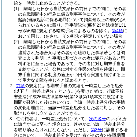
給を一時差し止めることができる。
(1)
離職した日から当該支給日の前日までの間に、その者
の在職期間中の行為に係る刑事事件について、その者が
起訴
(当該起訴に係る犯罪について拘禁刑以上の刑が定め
られているものに限り、刑事訴訟法
(昭和23年法律第131
号)
第6編に規定する略式手続によるものを除く。
第4項
に
おいて同じ。)
をされ、その判決が確定していない場合
(2)
離職した日から当該支給日の前日までの間に、その者
の在職期間中の行為に係る刑事事件について、その者が
逮捕された場合又はその者から聴取した事項若しくは調
査により判明した事実に基づきその者に犯罪があると思
料するに至った場合であって、その者に対し期末手当を
支給することが、公務に対する住民の信頼を確保し、期
末手当に関する制度の適正かつ円滑な実施を維持する上
で重大な支障を生じると認めるとき。
2
前項
の規定による期末手当の支給を一時差し止める処分
(以下「一時差止処分」という。)
を受けた者は、行政不服
審査法
(平成26年法律第68号)
第18条第1項本文に規定する
期間が経過した後においては、当該一時差止処分後の事情
の変化を理由に、当該一時差止処分をした者に対し、その
取消しを申し立てることができる。
3
任命権者は、一時差止処分について、
次の各号
のいずれか
に該当するに至った場合には、速やかに当該一時差止処分
を取り消さなければならない。
ただし、
第3号
に該当する場
合において、一時差止処分を受けた者がその者の在職期間