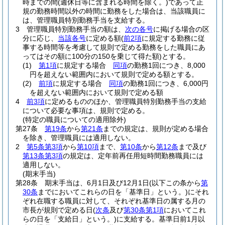
時までの間
(週休日等に含まれる時間を除く。)
であって正
規の勤務時間以外の時間に勤務をした場合は、当該職員に
は、管理職員特別勤務手当を支給する。
3
管理職員特別勤務手当の額は、
次の各号
に掲げる場合の区
分に応じ、
当該各号
に定める額
(
前2項
に規定する勤務に従
事する時間等を考慮して規則で定める勤務をした職員にあ
ってはその額に100分の150を乗じて得た額)
とする。
(1)
第1項
に規定する場合
同項
の勤務1回につき、8,000
円を超えない範囲内において規則で定める額とする。
(2)
前項
に規定する場合
同項
の勤務1回につき、6,000円
を超えない範囲内において規則で定める額
4
前3項
に定めるもののほか、管理職員特別勤務手当の支給
について必要な事項は、規則で定める。
(特定の職員についての適用除外)
第27条
第19条
から
第21条
までの規定は、規則が定める場合
を除き、管理職員には適用しない。
2
第5条第3項
から
第10項
まで、
第10条
から
第12条
まで及び
第13条第3項
の規定は、定年前再任用短時間勤務職員には
適用しない。
(期末手当)
第28条
期末手当は、6月1日及び12月1日
(以下この条から
第
30条
までにおいてこれらの日を「基準日」という。)
にそれ
ぞれ在職する職員に対して、それぞれ基準日の属する月の
市長が規則で定める日
(
次条
及び
第30条第1項
においてこれ
らの日を「支給日」という。)
に支給する。
基準日前1月以