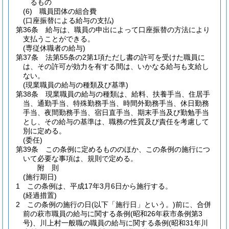
るもの
(6)
職員団体の組合費
(口座振替による給与の支払)
第36条
給与は、職員の申出によって口座振替の方法により
支払うことができる。
(専従休職者の給与)
第37条
法第55条の2第1項ただし書の許可を受けた職員に
は、その許可が効力を有する間は、いかなる給与も支給し
ない。
(現業職員の給与の種類及び基準)
第38条
現業職員の給与の種類は、給料、扶養手当、住居手
当、通勤手当、特殊勤務手当、時間外勤務手当、休日勤務
手当、夜間勤務手当、宿日直手当、期末手当及び勤勉手当
とし、その給与の基準は、職務の性質及び責任を考慮して
別に定める。
(委任)
第39条
この条例に定めるもののほか、この条例の施行につ
いて必要な事項は、規則で定める。
附
則
(施行期日)
1
この条例は、平成17年3月6日から施行する。
(経過措置)
2
この条例の施行の日
(以下「施行日」という。)
前に、合併
前の萩市職員の給与に関する条例
(昭和26年萩市条例第3
号)
、川上村一般職の職員の給与に関する条例
(昭和31年川