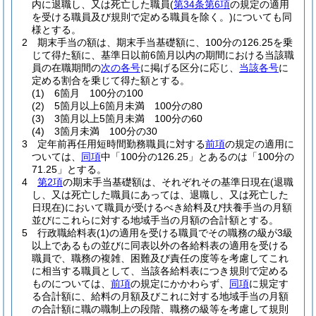
内に退職し、又は死亡した職員
(
第34条第6項
の規定の適用
を受ける職員及び規則で定める職員を除く。)
についても同
様とする。
2
期末手当の額は、期末手当基礎額に、100分の126.25を乗
じて得た額に、基準日以前6箇月以内の期間における当該職
員の在職期間の
次の各号
に掲げる区分に応じ、
当該各号
に
定める割合を乗じて得た額とする。
(1)
6箇月 100分の100
(2)
5箇月以上6箇月未満 100分の80
(3)
3箇月以上5箇月未満 100分の60
(4)
3箇月未満 100分の30
3
定年前再任用短時間勤務職員に対する
前項
の規定の適用に
ついては、
同項
中「100分の126.25」とあるのは「100分の
71.25」とする。
4
第2項
の期末手当基礎額は、それぞれその基準日現在
(退職
し、又は死亡した職員にあっては、退職し、又は死亡した
日現在)
において職員が受けるべき給料及び扶養手当の月額
並びにこれらに対する地域手当の月額の合計額とする。
5
行政職給料表
(1)
の適用を受ける職員でその職務の級が3級
以上であるもの並びに同表以外の各給料表の適用を受ける
職員で、職務の複雑、困難及び責任の度等を考慮してこれ
に相当する職員として、当該各給料表につき規則で定める
ものについては、
前項
の規定にかかわらず、
同項
に規定す
る合計額に、給料の月額及びこれに対する地域手当の月額
の合計額に職の職制上の段階、職務の級等を考慮して規則