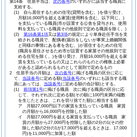
第14条
住居手当は、
次の各号
のいずれかに該当する職員に
支給する。
(1)
自ら居住するための住宅
(貸間を含む。)
を借り受け、
月額16,000円を超える家賃
(使用料を含む。以下同じ。)
を支払っている職員
(市が設置する公舎を貸与され、使用
料を支払っている職員その他規則で定める職員を除く。)
(2)
第16条第1項
又は
第3項
の規定により単身赴任手当を支
給される職員で、配偶者
(届出をしないが事実上婚姻関係
と同様の事情にある者を含む。)
が居住するための住宅
(職員を居住させるため市が設置する家屋その他規則で定
める住宅を除く。)
を借り受け、月額16,000円を超える家
賃を支払っているもの又はこれらのものとの権衡上必要
があると認められるものとして規則で定めるもの
2
住居手当の月額は、
次の各号
に掲げる職員の区分に応じ
て、
当該各号
に定める額
(
当該各号
のいずれにも該当する職
員にあっては、
当該各号
に定める額の合計額)
とする。
(1)
前項第1号
に掲げる職員 次に掲げる職員の区分に応
じて、それぞれ次に定める額
(その額に100円未満の端数
を生じたときは、これを切り捨てた額)
に相当する額
ア
月額27,000円以下の家賃を支払っている職員 家賃
の月額から16,000円を控除した額
イ
月額27,000円を超える家賃を支払っている職員 家
賃の月額から27,000円を控除した額の2分の1
(その控
除した額の2分の1が17,000円を超えるときは、17,000
円)
を11,000円に加算した額