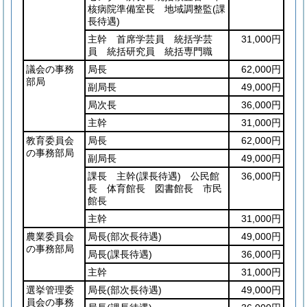
核病院準備室長 地域調整監
(課
長待遇)
主幹 首席学芸員 統括学芸
31,000円
員 統括研究員 統括専門職
議会の事務
局長
62,000円
部局
副局長
49,000円
局次長
36,000円
主幹
31,000円
教育委員会
局長
62,000円
の事務部局
副局長
49,000円
課長 主幹
(課長待遇)
公民館
36,000円
長 体育館長 図書館長 市民
館長
主幹
31,000円
農業委員会
局長
(部次長待遇)
49,000円
の事務部局
局長
(課長待遇)
36,000円
主幹
31,000円
選挙管理委
局長
(部次長待遇)
49,000円
員会の事務