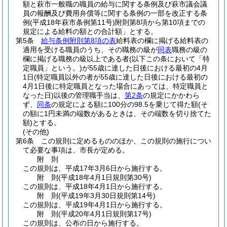
額と萩市一般職の職員の給与に関する条例及び萩市議会議
員の報酬及び費用弁償等に関する条例の一部を改正する条
例
(平成18年萩市条例第11号)
附則第8項から第10項までの
規定による給料の額との合計額」とする。
第5条
給与条例附則第8項の表
給料表の欄に掲げる給料表の
適用を受ける職員のうち、その職務の級が
同表
職務の級の
欄に掲げる職務の級以上である者
(以下この条において「特
定職員」という。)
が55歳に達した日後における最初の4月
1日
(特定職員以外の者が55歳に達した日後における最初の
4月1日後に特定職員となった場合にあっては、特定職員と
なった日)
以後の管理職手当は、
第2条
の規定にかかわら
ず、
同条
の規定による額に100分の98.5を乗じて得た額
(そ
の額に1円未満の端数があるときは、その端数を切り捨てた
額)
とする。
(その他)
第6条
この規則に定めるもののほか、この規則の施行につい
て必要な事項は、市長が定める。
附
則
この規則は、平成17年3月6日から施行する。
附
則
(平成18年4月1日
規則第30号)
この規則は、平成18年4月1日から施行する。
附
則
(平成19年3月30日
規則第14号)
この規則は、平成19年4月1日から施行する。
附
則
(平成20年4月1日
規則第17号)
この規則は、公布の日から施行する。