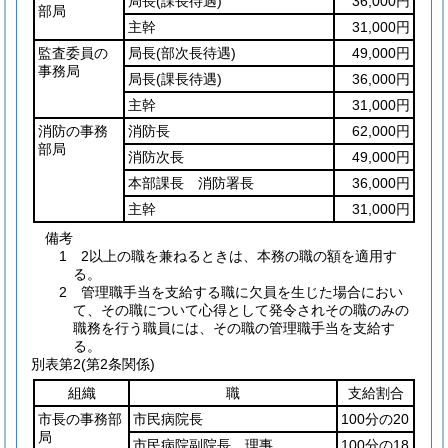
局長
(課長待遇)
36,000円
部局
主幹
31,000円
監査委員の
局長
(部次長待遇)
49,000円
事務局
局長
(課長待遇)
36,000円
主幹
31,000円
消防の事務
消防長
62,000円
部局
消防次長
49,000円
本部課長 消防署長
36,000円
主幹
31,000円
備考
1 2以上の職を兼ねるときは、本務の職の額を適用す
る。
2 管理職手当を支給する職に欠員を生じた場合におい
て、その職について心得として発令されその職のみの
職務を行う職員には、その職の管理職手当を支給す
る。
別表第2
(第2条関係)
組織
職
支給割合
市長の事務部
市民病院長
100分の20
局
市民病院副院長 理事
100分の18