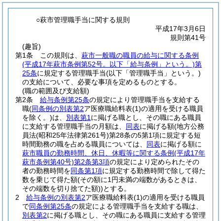
○萩市管理職手当に関する規則
平成17年3月6日
規則第41号
(趣旨)
第1条
この規則は、
萩市一般職の職員の給与に関する条例
(平成17年萩市条例第52号。以下「給与条例」という。)
第
25条
に規定する管理職手当
(以下「管理職手当」という。)
の支給について、必要な事項を定めるものとする。
(職の範囲及び支給額)
第2条
給与条例第25条
の規定により管理職手当を支給する
職
(
同条例の別表第2
ア医療職給料表
(1)
の適用を受ける職員
を除く。)
は、
別表第1
に掲げる職とし、その職にある職員
に支給する管理職手当の月額は、
同表
に掲げる額
(地方公務
員法
(昭和25年法律第261号)
第28条の5第1項に規定する短
時間勤務の職を占める職員については、
同表
に掲げる額に
萩市職員の勤務時間、休日、休暇等に関する条例
(平成17年
萩市条例第40号)
第2条第3項
の規定により定められたその
者の勤務時間を
同条第1項
に規定する勤務時間で除して得た
数を乗じて得た額
(その額に1円未満の端数があるときは、
その端数を切り捨てた額)
)
とする。
2
給与条例の別表第2
ア医療職給料表
(1)
の適用を受ける職員
で
同条例第25条
の規定による管理職手当を支給する職は、
別表第2
に掲げる職とし、その職にある職員に支給する管理