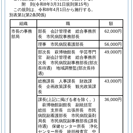
附
則
(令和8年3月31日
規則第15号)
この規則は、令和8年4月1日から施行する。
別表第1
(第2条関係)
組織
職
額
市長の事務
部長 会計管理者 総合事務所
62,000円
部局
長 市民病院事務部長
理事 市民病院看護部長
56,000円
部次長 萩博物館長 学芸専門
49,000円
官 副会計管理者 総合事務所
次長 市民病院副事務部長
(部次
長待遇)
地域調整監
(部次長待
遇)
総務課長 人事課長 財政課
43,000円
長 企画政策課長 観光政策課
長
課長
(上記に掲げる者を除く。)
36,000円
萩博物館副館長 副統括官
総括 支所長 出張所長 市民
病院副看護部長 市民病院薬剤
局長 市民病院副事務部長
(課長
待遇)
保健センター所長 浄化
センター所長 統括検査官 中