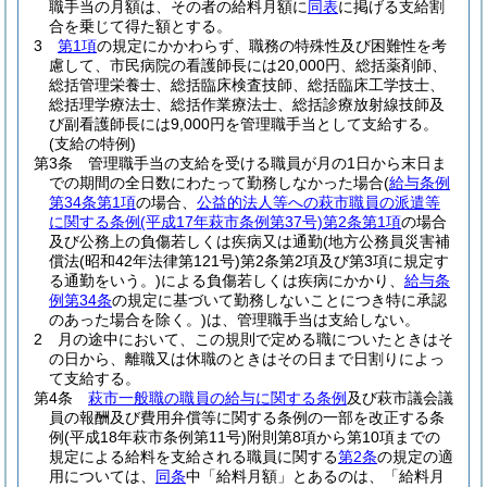
職手当の月額は、その者の給料月額に
同表
に掲げる支給割
合を乗じて得た額とする。
3
第1項
の規定にかかわらず、職務の特殊性及び困難性を考
慮して、市民病院の看護師長には20,000円、総括薬剤師、
総括管理栄養士、総括臨床検査技師、総括臨床工学技士、
総括理学療法士、総括作業療法士、総括診療放射線技師及
び副看護師長には9,000円を管理職手当として支給する。
(支給の特例)
第3条
管理職手当の支給を受ける職員が月の1日から末日ま
での期間の全日数にわたって勤務しなかった場合
(
給与条例
第34条第1項
の場合、
公益的法人等への萩市職員の派遣等
に関する条例
(平成17年萩市条例第37号)
第2条第1項
の場合
及び公務上の負傷若しくは疾病又は通勤
(地方公務員災害補
償法
(昭和42年法律第121号)
第2条第2項及び第3項に規定す
る通勤をいう。)
による負傷若しくは疾病にかかり、
給与条
例第34条
の規定に基づいて勤務しないことにつき特に承認
のあった場合を除く。)
は、管理職手当は支給しない。
2
月の途中において、この規則で定める職についたときはそ
の日から、離職又は休職のときはその日まで日割りによっ
て支給する。
第4条
萩市一般職の職員の給与に関する条例
及び萩市議会議
員の報酬及び費用弁償等に関する条例の一部を改正する条
例
(平成18年萩市条例第11号)
附則第8項から第10項までの
規定による給料を支給される職員に関する
第2条
の規定の適
用については、
同条
中「給料月額」とあるのは、「給料月