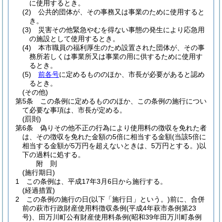
に使用するとき。
(2)
公共的団体が、その事務又は事業のために使用すると
き。
(3)
災害その他緊急やむを得ない事態の発生により応急用
の施設として使用するとき。
(4)
本市職員の福利厚生のため設置された団体が、その事
務所若しくは事業所又は事業の用に供するために使用す
るとき。
(5)
前各号
に定めるもののほか、市長が必要があると認め
るとき。
(その他)
第5条
この条例に定めるもののほか、この条例の施行につい
て必要な事項は、市長が定める。
(罰則)
第6条
偽りその他不正の行為により使用料の徴収を免れた者
は、その徴収を免れた金額の5倍に相当する金額
(当該5倍に
相当する金額が5万円を超えないときは、5万円とする。)
以
下の過料に処する。
附
則
(施行期日)
1
この条例は、平成17年3月6日から施行する。
(経過措置)
2
この条例の施行の日
(以下「施行日」という。)
前に、合併
前の萩市行政財産使用料徴収条例
(平成4年萩市条例第23
号)
、田万川町公有財産使用料条例
(昭和39年田万川町条例