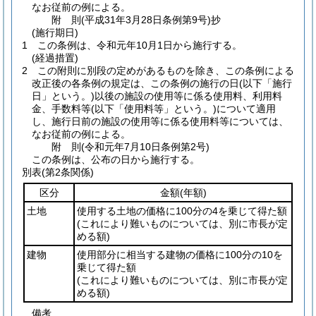
なお従前の例による。
附
則
(平成31年3月28日
条例第9号)
抄
(施行期日)
1
この条例は、令和元年10月1日から施行する。
(経過措置)
2
この附則に別段の定めがあるものを除き、この条例による
改正後の各条例の規定は、この条例の施行の日
(以下「施行
日」という。)
以後の施設の使用等に係る使用料、利用料
金、手数料等
(以下「使用料等」という。)
について適用
し、施行日前の施設の使用等に係る使用料等については、
なお従前の例による。
附
則
(令和元年7月10日
条例第2号)
この条例は、公布の日から施行する。
別表
(第2条関係)
区分
金額
(年額)
土地
使用する土地の価格に100分の4を乗じて得た額
(これにより難いものについては、別に市長が定
める額)
建物
使用部分に相当する建物の価格に100分の10を
乗じて得た額
(これにより難いものについては、別に市長が定
める額)
備考