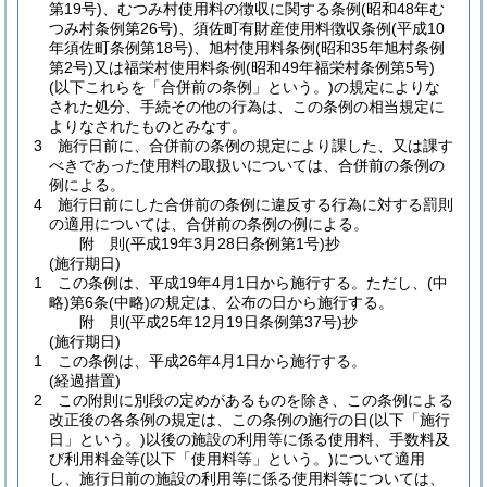
第19号)
、むつみ村使用料の徴収に関する条例
(昭和48年む
つみ村条例第26号)
、須佐町有財産使用料徴収条例
(平成10
年須佐町条例第18号)
、旭村使用料条例
(昭和35年旭村条例
第2号)
又は福栄村使用料条例
(昭和49年福栄村条例第5号)
(以下これらを「合併前の条例」という。)
の規定によりな
された処分、手続その他の行為は、この条例の相当規定に
よりなされたものとみなす。
3
施行日前に、合併前の条例の規定により課した、又は課す
べきであった使用料の取扱いについては、合併前の条例の
例による。
4
施行日前にした合併前の条例に違反する行為に対する罰則
の適用については、合併前の条例の例による。
附
則
(平成19年3月28日
条例第1号)
抄
(施行期日)
1
この条例は、平成19年4月1日から施行する。
ただし、
(中
略)
第6条
(中略)
の規定は、公布の日から施行する。
附
則
(平成25年12月19日
条例第37号)
抄
(施行期日)
1
この条例は、平成26年4月1日から施行する。
(経過措置)
2
この附則に別段の定めがあるものを除き、この条例による
改正後の各条例の規定は、この条例の施行の日
(以下「施行
日」という。)
以後の施設の利用等に係る使用料、手数料及
び利用料金等
(以下「使用料等」という。)
について適用
し、施行日前の施設の利用等に係る使用料等については、