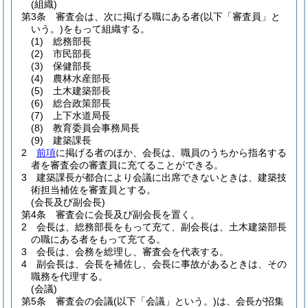
(組織)
第3条
審査会は、次に掲げる職にある者
(以下「審査員」と
いう。)
をもって組織する。
(1)
総務部長
(2)
市民部長
(3)
保健部長
(4)
農林水産部長
(5)
土木建築部長
(6)
総合政策部長
(7)
上下水道局長
(8)
教育委員会事務局長
(9)
建築課長
2
前項
に掲げる者のほか、会長は、職員のうちから指名する
者を審査会の審査員に充てることができる。
3
建築課長が都合により会議に出席できないときは、建築技
術担当補佐を審査員とする。
(会長及び副会長)
第4条
審査会に会長及び副会長を置く。
2
会長は、総務部長をもって充て、副会長は、土木建築部長
の職にある者をもって充てる。
3
会長は、会務を総理し、審査会を代表する。
4
副会長は、会長を補佐し、会長に事故があるときは、その
職務を代理する。
(会議)
第5条
審査会の会議
(以下「会議」という。)
は、会長が招集