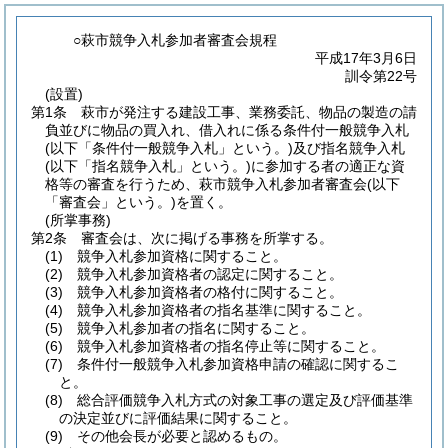
○萩市競争入札参加者審査会規程
平成17年3月6日
訓令第22号
(設置)
第1条
萩市が発注する建設工事、業務委託、物品の製造の請
負並びに物品の買入れ、借入れに係る条件付一般競争入札
(以下「条件付一般競争入札」という。)
及び指名競争入札
(以下「指名競争入札」という。)
に参加する者の適正な資
格等の審査を行うため、萩市競争入札参加者審査会
(以下
「審査会」という。)
を置く。
(所掌事務)
第2条
審査会は、次に掲げる事務を所掌する。
(1)
競争入札参加資格に関すること。
(2)
競争入札参加資格者の認定に関すること。
(3)
競争入札参加資格者の格付に関すること。
(4)
競争入札参加資格者の指名基準に関すること。
(5)
競争入札参加者の指名に関すること。
(6)
競争入札参加資格者の指名停止等に関すること。
(7)
条件付一般競争入札参加資格申請の確認に関するこ
と。
(8)
総合評価競争入札方式の対象工事の選定及び評価基準
の決定並びに評価結果に関すること。
(9)
その他会長が必要と認めるもの。