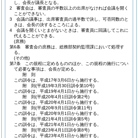
し、会長が議長となる。
2
審査会は、審査員の半数以上の出席がなければ会議を開く
ことができない。
3
会議の議事は、出席審査員の過半数で決し、可否同数のと
きは、会長の決するところによる。
4
会議を開くいとまがないときは、審査員に回議してこれに
代えることができる。
(庶務)
第6条
審査会の庶務は、総務部契約監理課において処理す
る。
(その他)
第7条
この規程に定めるもののほか、この規程の施行につい
て必要な事項は、会長が定める。
附
則
この訓令は、平成17年3月6日から施行する。
附
則
(平成19年3月30日
訓令第10号)
この訓令は、平成19年4月1日から施行する。
附
則
(平成20年4月1日
訓令第2号)
この訓令は、平成20年4月1日から施行する。
附
則
(平成20年9月1日
訓令第11号)
この訓令は、平成20年9月1日から施行する。
附
則
(平成21年4月1日
訓令第5号)
この訓令は、平成21年4月1日から施行する。
附
則
(平成23年4月1日
訓令第8号)
この訓令は、平成23年4月1日から施行する。