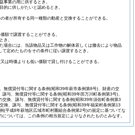
益事業の用に供するとき。
目的に供しがたいと認めるとき。
外の者が所有する同一種類の動産と交換することができる。
い価額で譲渡することができる。
とき。
た場合には、当該物品又は工作物の解体若しくは撤去により物品
して定めたものをその条件に従い譲渡するとき。
償又は時価よりも低い価額で貸し付けることができる。
、無償貸付等に関する条例
(昭和39年萩市条例第8号)
、財産の交
、譲与、無償貸付等に関する条例
(昭和39年田万川町条例第3号)
、
の交換、譲与、無償貸付等に関する条例
(昭和39年須佐町条例第3
交換、譲与、無償貸付等に関する条例
(昭和39年福栄村条例第13
例
(平成8年萩地区広域市町村圏組合条例第2号)
の規定に基づいてな
のについては、この条例の相当規定によりなされたものとみなす。