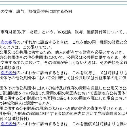
産の交換、譲与、無償貸付等に関する条例
、市有財産
(以下「財産」という。)
の交換、譲与、無償貸付等について、
、
次の各号
のいずれかに該当するときは、これを他の同一種類の財産と
超えるときは、この限りでない。
公用又は公共用に供するため、他人の所有する財産を必要とするとき。
方公共団体その他公共団体において、公用又は公共用に供するため、本
り交換する場合において、その価額が等しくないときは、その差額を金
は減額譲渡)
、
次の各号
のいずれかに該当するときは、これを譲与し、又は時価より
団体その他公共団体において公用若しくは公共用又は公益事業の用に供
団体その他公共団体において維持及び保存の費用を負担した公用又は公
た普通財産をその負担した費用の額の範囲内において当該地方公共団体
用に供する公有財産のうち寄附に係るものの用途を廃止した場合におい
の包括承継人に譲渡するとき。
用に供する公有財産の用途に代わるべき他の財産の寄附を受けたため、
附を受けた財産の価額に相当する金額の範囲内において当該寄附者又は
付又は減額貸付)
、
次の各号
のいずれかに該当するときは、これを無償又は時価よりも低