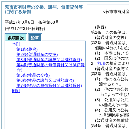
萩市市有財産の交換、譲与、無償貸付等
に関する条例
○萩市市有財
平成17年3月6日 条例第68号
(趣旨)
(平成17年3月6日施行)
第1条
この条例は
(普通財産の交換)
条項目次
沿革
第2条
普通財産は
本則
価額の4分の1を
第1条
(趣旨)
(1)
本市において
第2条
(普通財産の交換)
(2)
国又は他の地
第3条
(普通財産の譲与又は減額譲渡)
2
前項
の規定によ
第4条
(普通財産の無償貸付又は減額貸
(普通財産の譲与又
付)
第3条
普通財産は
第5条
(物品の交換)
(1)
他の地方公共
第6条
(物品の譲与又は減額譲渡)
渡するとき。
第7条
(物品の無償貸付又は減額貸付)
(2)
他の地方公共
附則
止によって生じ
(3)
公用又は公共
の相続人その他
(4)
公用又は公共
た普通財産を寄
(普通財産の無償貸
第4条
普通財産は