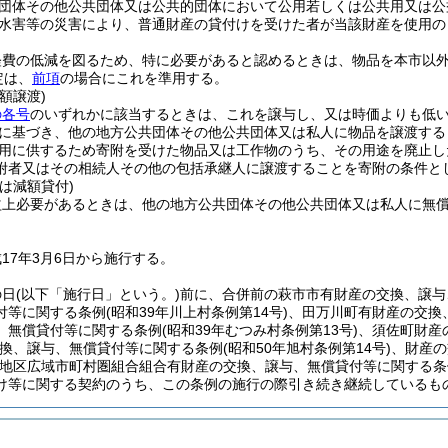
団体その他公共団体又は公共的団体において公用若しくは公共用又は公
水害等の災害により、普通財産の貸付けを受けた者が当該財産を使用の
経費の低減を図るため、特に必要があると認めるときは、物品を本市以
定は、
前項
の場合にこれを準用する。
額譲渡)
の各号
のいずれかに該当するときは、これを譲与し、又は時価よりも低
に基づき、他の地方公共団体その他公共団体又は私人に物品を譲渡する
用に供するため寄附を受けた物品又は工作物のうち、その用途を廃止し
附者又はその相続人その他の包括承継人に譲渡することを寄附の条件と
は減額貸付)
益上必要があるときは、他の地方公共団体その他公共団体又は私人に無
17年3月6日から施行する。
の日
(以下「施行日」という。)
前に、合併前の萩市市有財産の交換、譲与
付等に関する条例
(昭和39年川上村条例第14号)
、田万川町有財産の交換
、無償貸付等に関する条例
(昭和39年むつみ村条例第13号)
、須佐町財産
換、譲与、無償貸付等に関する条例
(昭和50年旭村条例第14号)
、財産の
地区広域市町村圏組合組合有財産の交換、譲与、無償貸付等に関する条
け等に関する契約のうち、この条例の施行の際引き続き継続しているも