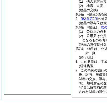
(1)
他の地方公共
(2)
地震、火災、
(物品の交換)
第5条
物品に係る
2
第2条第2項
の規
(物品の譲与又は減
第6条
物品は、
次
(1)
公益上の必要
(2)
公用又は公共
となるものを寄
(物品の無償貸付又
第7条
物品は、公
附
則
(施行期日)
1
この条例は、平成
(経過措置)
2
この条例の施行
換、譲与、無償貸
財産の交換、譲与
号)
、旭村財産の交
号)
又は解散前の萩
された財産の貸付