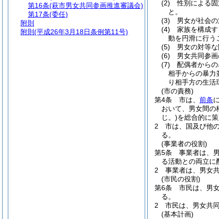
(2)
性別による固
第16条
(萩市男女共同参画推進審議会)
と。
第17条
(委任)
(3)
男女が社会の
附則
(4)
家族を構成す
附則
(平成26年3月18日条例第11号)
動を円滑に行う
(5)
男女の対等な
(6)
男女共同参画
(7)
配偶者からの
相手からの暴力
り相手方の生活
(市の責務)
第4条
市は、
前条
おいて、男女間の
じ。)
を総合的に策
2
市は、国及び他
る。
(事業者の役割)
第5条
事業者は、
る活動との両立に
2
事業者は、男女
(市民の役割)
第6条
市民は、男
る。
2
市民は、男女共
(基本計画)