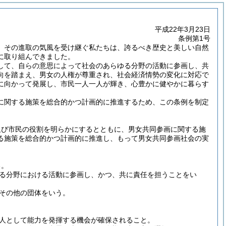
平成22年3月23日
条例第1号
。その進取の気風を受け継ぐ私たちは、誇るべき歴史と美しい自然
に取り組んできました。
して、自らの意思によって社会のあらゆる分野の活動に参画し、共
向を踏まえ、男女の人権が尊重され、社会経済情勢の変化に対応で
に向かって発展し、市民一人一人が輝き、心豊かに健やかに暮らす
に関する施策を総合的かつ計画的に推進するため、この条例を制定
及び市民の役割を明らかにするとともに、男女共同参画に関する施
る施策を総合的かつ計画的に推進し、もって男女共同参画社会の実
る。
る分野における活動に参画し、かつ、共に責任を担うことをい
その他の団体をいう。
人として能力を発揮する機会が確保されること。