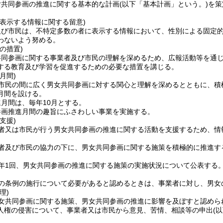
女共同参画の推進に関する基本的な計画
(以下「基本計画」という。)
を策
に表示する情報に関する留意)
及び市民は、不特定多数の者に表示する情報において、性別による固定
わないよう努める。
の措置)
共同参画に関する事業者及び市民の理解を深めるため、広報活動等を通
する教育及び学習を促進するための必要な措置を講じる。
月間)
市民の間に広く男女共同参画に対する関心と理解を深めるとともに、積
月間を設ける。
月間は、毎年10月とする。
参画推進月間の趣旨にふさわしい事業を実施する。
支援)
者又は市民が行う男女共同参画の推進に関する活動を支援するため、情
者及び市民の協力の下に、男女共同参画に関する施策を積極的に推進す
年1回、男女共同参画の推進に関する施策の実施状況について公表する
の条例の施行について必要があると認めるときは、事業者に対し、男女
理)
女共同参画に関する施策、男女共同参画の推進に影響を及ぼすと認めら
人権の侵害について、事業者又は市民から意見、苦情、相談等の申出
(