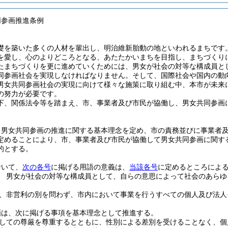
同参画推進条例
礎を築いた多くの人材を輩出し、明治維新胎動の地といわれるまちです
を愛し、心のよりどころとなる、あたたかいまちを目指し、まちづくり
たまちづくりを更に進めていくためには、男女が社会の対等な構成員と
同参画社会を実現しなければなりません。そして、国際社会や国内の動
男女共同参画社会の実現に向けて様々な施策に取り組む中、本市が未来
の努力が必要です。
下、関係法令等を踏まえ、市、事業者及び市民が協働し、男女共同参画
、男女共同参画の推進に関する基本理念を定め、市の責務並びに事業者
定めることにより、市、事業者及び市民が協働して男女共同参画に関す
的とする。
おいて、
次の各号
に掲げる用語の意義は、
当該各号
に定めるところによ
 男女が社会の対等な構成員として、自らの意思によって社会のあらゆ
、非営利の別を問わず、市内において事業を行うすべての個人及び法人
画は、次に掲げる事項を基本理念として推進する。
しての尊厳を尊重するとともに、性別による差別を受けることなく、個