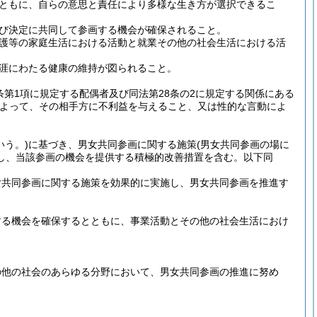
ともに、自らの意思と責任により多様な生き方が選択できるこ
び決定に共同して参画する機会が確保されること。
護等の家庭生活における活動と就業その他の社会生活における活
涯にわたる健康の維持が図られること。
条第1項に規定する配偶者及び同法第28条の2に規定する関係にある
によって、その相手方に不利益を与えること、又は性的な言動によ
いう。)
に基づき、男女共同参画に関する施策
(男女共同参画の場に
し、当該参画の機会を提供する積極的改善措置を含む。以下同
女共同参画に関する施策を効果的に実施し、男女共同参画を推進す
する機会を確保するとともに、事業活動とその他の社会生活におけ
の他の社会のあらゆる分野において、男女共同参画の推進に努め