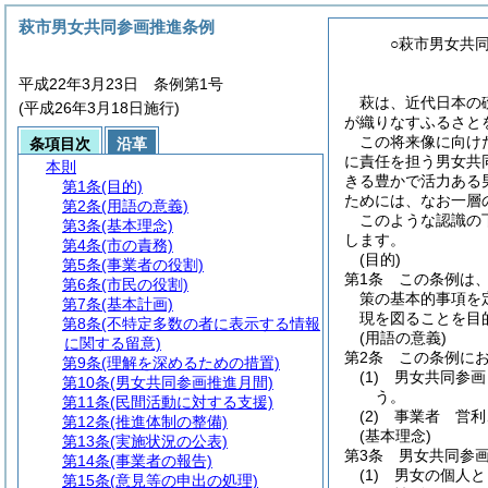
萩市男女共同参画推進条例
○萩市男女共
平成22年3月23日 条例第1号
萩は、近代日本の
(平成26年3月18日施行)
が織りなすふるさと
この将来像に向け
条項目次
沿革
に責任を担う男女共
本則
きる豊かで活力ある
第1条
(目的)
ためには、なお一層
第2条
(用語の意義)
このような認識の
第3条
(基本理念)
します。
第4条
(市の責務)
(目的)
第5条
(事業者の役割)
第1条
この条例は
第6条
(市民の役割)
策の基本的事項を
第7条
(基本計画)
現を図ることを目
第8条
(不特定多数の者に表示する情報
(用語の意義)
に関する留意)
第2条
この条例に
第9条
(理解を深めるための措置)
(1)
男女共同参画
第10条
(男女共同参画推進月間)
う。
第11条
(民間活動に対する支援)
(2)
事業者 営利
第12条
(推進体制の整備)
(基本理念)
第13条
(実施状況の公表)
第3条
男女共同参
第14条
(事業者の報告)
(1)
男女の個人と
第15条
(意見等の申出の処理)