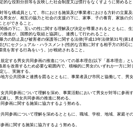
定的な役割分担等を反映した社会制度又は慣行をなくすように努めると
対等な構成員として、市における施策及び事業者における方針の立案及
る男女が、相互の協力と社会の支援の下に、家事、子の養育、家族の介
ことができること。
関係の下に、互いの性に関する理解及び決定が尊重されるとともに、生
の推進が、国際的な取組と協調し、連携して行われること。
暴力の防止及び被害者の保護等に関する法律
(平成13年法律第31号)
第1
並びにセクシュアル・ハラスメント
(性的な言動に対する相手方の対応
環境を害する行為をいう。)
が根絶されること。
に規定する男女共同参画の推進についての基本理念
(以下「基本理念」と
格差を改善するため必要な範囲内で、積極的に男女のいずれか一方に対
定し、実施する。
の地方公共団体と連携を図るとともに、事業者及び市民と協働して、男
男女共同参画について理解を深め、事業活動において男女が対等に参画
配慮し、男女共同参画の推進に努める。
共同参画に関する施策に協力するよう努める。
女共同参画について理解を深めるとともに、職域、学校、地域、家庭そ
同参画に関する施策に協力するよう努める。