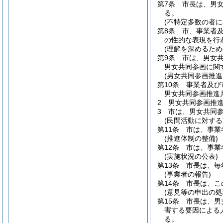
第7条
市長は、男
る。
(不特定多数の者
第8条
市、事業者
の性的な表現を行
(理解を深めるため
第9条
市は、男女
男女共同参画に関
(男女共同参画推進
第10条
事業者及び
男女共同参画推進
2
男女共同参画推進
3
市は、男女共同
(民間活動に対する
第11条
市は、事業
(推進体制の整備)
第12条
市は、事業
(実施状況の公表)
第13条
市長は、毎
(事業者の報告)
第14条
市長は、こ
(意見等の申出の処
第15条
市長は、男
害する要因による
る。