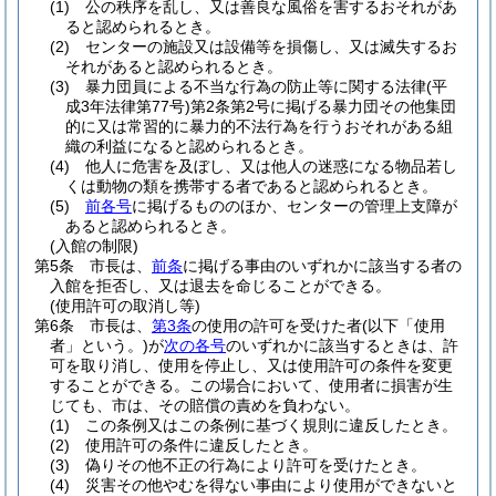
(1)
公の秩序を乱し、又は善良な風俗を害するおそれがあ
ると認められるとき。
(2)
センターの施設又は設備等を損傷し、又は滅失するお
それがあると認められるとき。
(3)
暴力団員による不当な行為の防止等に関する法律
(平
成3年法律第77号)
第2条第2号に掲げる暴力団その他集団
的に又は常習的に暴力的不法行為を行うおそれがある組
織の利益になると認められるとき。
(4)
他人に危害を及ぼし、又は他人の迷惑になる物品若し
くは動物の類を携帯する者であると認められるとき。
(5)
前各号
に掲げるもののほか、センターの管理上支障が
あると認められるとき。
(入館の制限)
第5条
市長は、
前条
に掲げる事由のいずれかに該当する者の
入館を拒否し、又は退去を命じることができる。
(使用許可の取消し等)
第6条
市長は、
第3条
の使用の許可を受けた者
(以下「使用
者」という。)
が
次の各号
のいずれかに該当するときは、許
可を取り消し、使用を停止し、又は使用許可の条件を変更
することができる。
この場合において、使用者に損害が生
じても、市は、その賠償の責めを負わない。
(1)
この条例又はこの条例に基づく規則に違反したとき。
(2)
使用許可の条件に違反したとき。
(3)
偽りその他不正の行為により許可を受けたとき。
(4)
災害その他やむを得ない事由により使用ができないと