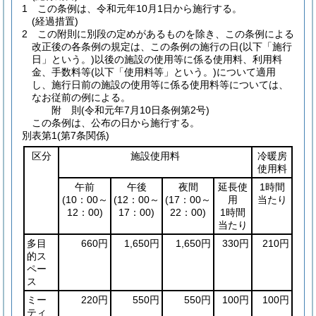
1
この条例は、令和元年10月1日から施行する。
(経過措置)
2
この附則に別段の定めがあるものを除き、この条例による
改正後の各条例の規定は、この条例の施行の日
(以下「施行
日」という。)
以後の施設の使用等に係る使用料、利用料
金、手数料等
(以下「使用料等」という。)
について適用
し、施行日前の施設の使用等に係る使用料等については、
なお従前の例による。
附
則
(令和元年7月10日
条例第2号)
この条例は、公布の日から施行する。
別表第1
(第7条関係)
区分
施設使用料
冷暖房
使用料
午前
午後
夜間
延長使
1時間
(10：00～
(12：00～
(17：00～
用
当たり
12：00)
17：00)
22：00)
1時間
当たり
多目
660円
1,650円
1,650円
330円
210円
的ス
ペー
ス
ミー
220円
550円
550円
100円
100円
ティ