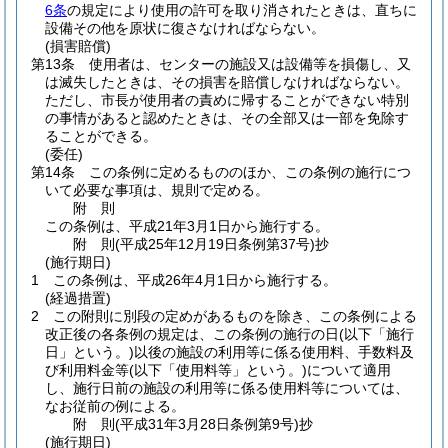
6条
の規定により使用の許可を取り消されたときは、直ちに
設備その他を原状に復さなければならない。
(損害賠償)
第13条
使用者は、センターの施設又は設備等を損傷し、又
は滅失したときは、その損害を賠償しなければならない。
ただし、市長が使用者の責めに帰することができない特別
の事情があると認めたときは、その全部又は一部を免除す
ることができる。
(委任)
第14条
この条例に定めるもののほか、この条例の施行につ
いて必要な事項は、規則で定める。
附
則
この条例は、平成21年3月1日から施行する。
附
則
(平成25年12月19日
条例第37号)
抄
(施行期日)
1
この条例は、平成26年4月1日から施行する。
(経過措置)
2
この附則に別段の定めがあるものを除き、この条例による
改正後の各条例の規定は、この条例の施行の日
(以下「施行
日」という。)
以後の施設の利用等に係る使用料、手数料及
び利用料金等
(以下「使用料等」という。)
について適用
し、施行日前の施設の利用等に係る使用料等については、
なお従前の例による。
附
則
(平成31年3月28日
条例第9号)
抄
(施行期日)