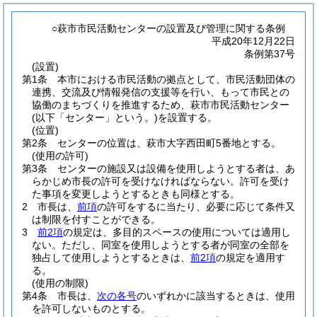
○萩市市民活動センターの設置及び管理に関する条例
平成20年12月22日
条例第37号
(設置)
第1条
本市における市民活動の拠点として、市民活動団体の
連携、交流及び情報発信の支援等を行い、もって市民との
協働のまちづくりを推進するため、萩市市民活動センター
(以下「センター」という。)
を設置する。
(位置)
第2条
センターの位置は、萩市大字西田町5番地とする。
(使用の許可)
第3条
センターの施設又は設備を使用しようとする者は、あ
らかじめ市長の許可を受けなければならない。
許可を受け
た事項を変更しようとするときも同様とする。
2
市長は、
前項
の許可をするに当たり、必要に応じて条件又
は制限を付すことができる。
3
前2項
の規定は、多目的スペースの使用については適用し
ない。
ただし、同室を使用しようとする者が同室の全部を
独占して使用しようとするときは、
前2項
の規定を適用す
る。
(使用の制限)
第4条
市長は、
次の各号
のいずれかに該当するときは、使用
を許可しないものとする。