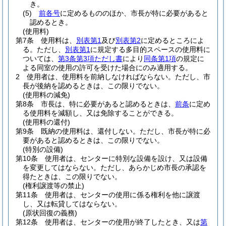
き。
(5)
前各号
に定めるもののほか、市長が特に必要があると
認めるとき。
(使用料)
第7条
使用料は、
別表第1
及び
別表第2
に定めるところによ
る。
ただし、
別表第1
に規定する多目的スペースの使用料に
ついては、
第3条第3項ただし書
により
同条第1項
の規定に
よる同室の使用の許可を受けた場合にのみ適用する。
2
使用者は、使用料を前納しなければならない。
ただし、市
長が後納を認めるときは、この限りでない。
(使用料の減免)
第8条
市長は、特に必要があると認めるときは、
前条
に定め
る使用料を減額し、又は免除することができる。
(使用料の還付)
第9条
既納の使用料は、還付しない。
ただし、市長が特に必
要があると認めるときは、この限りでない。
(特別の設備)
第10条
使用者は、センターに特別な設備を設け、又は設備
を変更してはならない。
ただし、あらかじめ市長の承認を
得たときは、この限りでない。
(権利譲渡等の禁止)
第11条
使用者は、センターの使用に係る権利を他に譲渡
し、又は転貸してはならない。
(原状回復の義務)
第12条
使用者は、センターの使用が終了したとき、又は
第