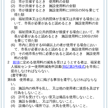
(1)
市が主催するとき 使用料の全額
(2)
市が共催するとき 施設使用料の全額
(3)
市が後援するとき 施設使用料に100分の50を乗じて
得た額
(4)
福祉団体又は公共的団体が主催又は共催する場合にお
いて、市長が必要があると認めるとき 施設使用料の全
額
(5)
福祉団体又は公共的団体が後援する場合において、市
長が必要があると認めるとき 施設使用料に100分の50
を乗じて得た額
(6)
市内に居住する60歳以上の者が使用する場合におい
て、市長が必要があると認めるとき 施設使用料の全額
(7)
その他市長が特に必要があると認めるとき 施設使用
料の全額
2
前項
に定める使用料の減免を受けようとする者は、福栄老
人福祉センター使用料減免申請書
(
別記第3号様式
)
を市長に
提出しなければならない。
(遵守事項)
第6条
使用者は、次に掲げる事項を遵守しなければならな
い。
(1)
施設内の秩序を乱し、又は他の使用者に迷惑を及ぼす
行為をしないこと。
(2)
許可を受けていない室又は備品を使用しないこと。
(3)
施設を損傷し、又は汚損しないこと。
(4)
設備のない場所では、火気を使用しないこと。