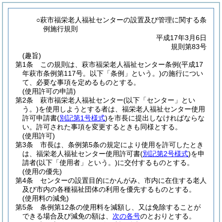
○萩市福栄老人福祉センターの設置及び管理に関する条
例施行規則
平成17年3月6日
規則第83号
(趣旨)
第1条
この規則は、萩市福栄老人福祉センター条例
(平成17
年萩市条例第117号。以下「条例」という。)
の施行につい
て、必要な事項を定めるものとする。
(使用許可の申請)
第2条
萩市福栄老人福祉センター
(以下「センター」とい
う。)
を使用しようとする者は、福栄老人福祉センター使用
許可申請書
(
別記第1号様式
)
を市長に提出しなければならな
い。
許可された事項を変更するときも同様とする。
(使用許可)
第3条
市長は、条例第5条の規定により使用を許可したとき
は、福栄老人福祉センター使用許可書
(
別記第2号様式
)
を申
請者
(以下「使用者」という。)
に交付するものとする。
(使用の優先)
第4条
センターの設置目的にかんがみ、市内に在住する老人
及び市内の各種福祉団体の利用を優先するものとする。
(使用料の減免)
第5条
条例第12条の使用料を減額し、又は免除することが
できる場合及び減免の額は、
次の各号
のとおりとする。