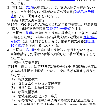
のとする。
3
市長は、
第1項
の申請について、支給の認定を行わないと
きは、当該申請をした障がい者等へ通知書
(
別記第23号様
式
)
により、通知するものとする。
(補装具費の支給申請等)
第14条
省令第65条の7第1項に規定する申請書は、補装具費
(購入・修理)
支給申請書
(
別記第24号様式
)
とする。
2
市長は、
前項
の申請に対し支給の決定をしたときは、当該
申請をした障がい者等へ補装具費支給決定通知書
(
別記第25
号様式
)
により通知するとともに、補装具費支給券
(
別記第
26号様式
)
を交付するものとする。
3
市長は、
第1項
の申請に対し支給決定を行わないときは、
当該申請をした障がい者等へ支給しない旨の通知をするも
のとする。
(地域生活支援事業)
第15条
市長は、法第77条第1項各号及び同条第3項の規定に
よる地域生活支援事業について、次に掲げる事業を行うも
のとする。
(1)
相談支援事業
(2)
コミュニケーション支援事業
(3)
日常生活用具給付等事業
(4)
移動支援事業
(5)
地域活動支援センター事業
(6)
その他障がい者等がその有する能力及び適正に応じ、
自立した日常生活又は社会生活を営むために必要な事業