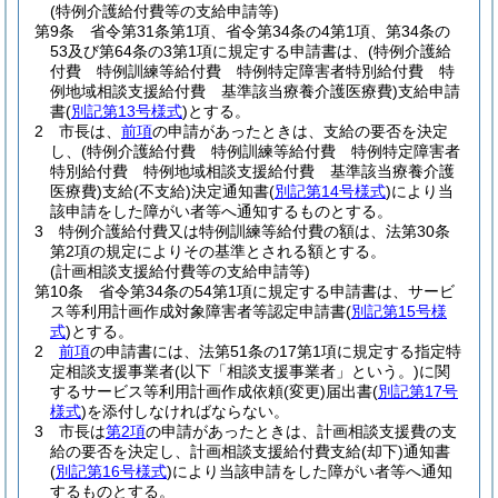
(特例介護給付費等の支給申請等)
第9条
省令第31条第1項、省令第34条の4第1項、第34条の
53及び第64条の3第1項に規定する申請書は、
(特例介護給
付費 特例訓練等給付費 特例特定障害者特別給付費 特
例地域相談支援給付費 基準該当療養介護医療費)
支給申請
書
(
別記第13号様式
)
とする。
2
市長は、
前項
の申請があったときは、支給の要否を決定
し、
(特例介護給付費 特例訓練等給付費 特例特定障害者
特別給付費 特例地域相談支援給付費 基準該当療養介護
医療費)
支給
(不支給)
決定通知書
(
別記第14号様式
)
により当
該申請をした障がい者等へ通知するものとする。
3
特例介護給付費又は特例訓練等給付費の額は、法第30条
第2項の規定によりその基準とされる額とする。
(計画相談支援給付費等の支給申請等)
第10条
省令第34条の54第1項に規定する申請書は、サービ
ス等利用計画作成対象障害者等認定申請書
(
別記第15号様
式
)
とする。
2
前項
の申請書には、法第51条の17第1項に規定する指定特
定相談支援事業者
(以下「相談支援事業者」という。)
に関
するサービス等利用計画作成依頼
(変更)
届出書
(
別記第17号
様式
)
を添付しなければならない。
3
市長は
第2項
の申請があったときは、計画相談支援費の支
給の要否を決定し、計画相談支援給付費支給
(却下)
通知書
(
別記第16号様式
)
により当該申請をした障がい者等へ通知
するものとする。