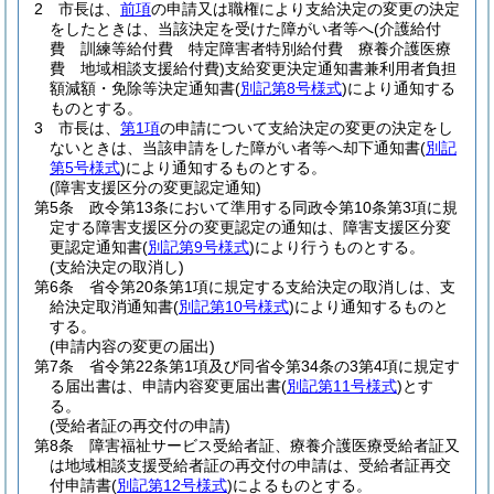
2
市長は、
前項
の申請又は職権により支給決定の変更の決定
をしたときは、当該決定を受けた障がい者等へ
(介護給付
費 訓練等給付費 特定障害者特別給付費 療養介護医療
費 地域相談支援給付費)
支給変更決定通知書兼利用者負担
額減額・免除等決定通知書
(
別記第8号様式
)
により通知する
ものとする。
3
市長は、
第1項
の申請について支給決定の変更の決定をし
ないときは、当該申請をした障がい者等へ却下通知書
(
別記
第5号様式
)
により通知するものとする。
(障害支援区分の変更認定通知)
第5条
政令第13条において準用する同政令第10条第3項に規
定する障害支援区分の変更認定の通知は、障害支援区分変
更認定通知書
(
別記第9号様式
)
により行うものとする。
(支給決定の取消し)
第6条
省令第20条第1項に規定する支給決定の取消しは、支
給決定取消通知書
(
別記第10号様式
)
により通知するものと
する。
(申請内容の変更の届出)
第7条
省令第22条第1項及び同省令第34条の3第4項に規定す
る届出書は、申請内容変更届出書
(
別記第11号様式
)
とす
る。
(受給者証の再交付の申請)
第8条
障害福祉サービス受給者証、療養介護医療受給者証又
は地域相談支援受給者証の再交付の申請は、受給者証再交
付申請書
(
別記第12号様式
)
によるものとする。