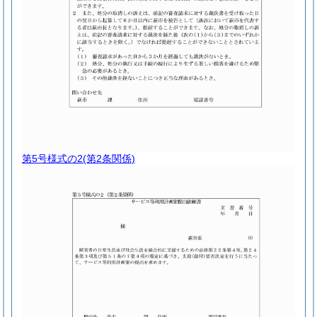
第5号様式の2
(第2条関係)