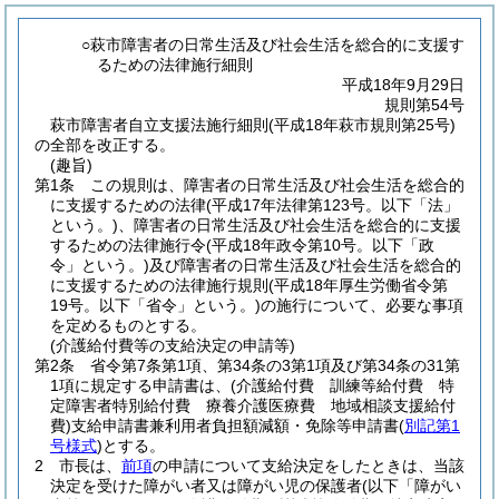
○萩市障害者の日常生活及び社会生活を総合的に支援す
るための法律施行細則
平成18年9月29日
規則第54号
萩市障害者自立支援法施行細則(平成18年萩市規則第25号)
の全部を改正する。
(趣旨)
第1条
この規則は、障害者の日常生活及び社会生活を総合的
に支援するための法律
(平成17年法律第123号。以下「法」
という。)
、障害者の日常生活及び社会生活を総合的に支援
するための法律施行令
(平成18年政令第10号。以下「政
令」という。)
及び障害者の日常生活及び社会生活を総合的
に支援するための法律施行規則
(平成18年厚生労働省令第
19号。以下「省令」という。)
の施行について、必要な事項
を定めるものとする。
(介護給付費等の支給決定の申請等)
第2条
省令第7条第1項、第34条の3第1項及び第34条の31第
1項に規定する申請書は、
(介護給付費 訓練等給付費 特
定障害者特別給付費 療養介護医療費 地域相談支援給付
費)
支給申請書兼利用者負担額減額・免除等申請書
(
別記第1
号様式
)
とする。
2
市長は、
前項
の申請について支給決定をしたときは、当該
決定を受けた障がい者又は障がい児の保護者
(以下「障がい