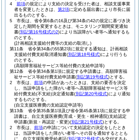
4
前項
の規定により支給の決定を受けた者は、相談支援事業
者を変更したときは、
第2項
に定める届出書により市長に届
出るものとする。
5
市長は、省令第6条の16及び第34条の42の規定に基づき決
定した期間を変更するときは、モニタリング期間変更通知
書
(
別記第16号様式の2
)
により当該障がい者等へ通知するも
のとする。
(計画相談支援給付費等の支給の取消し)
第11条
省令第34条の55第2項に規定する通知は、計画相談
支援給付費支給取消通知書
(
別記第18号様式
)
により行うも
のとする。
(高額障害福祉サービス等給付費の支給申請等)
第12条
省令第34条第1項に規定する申請書は、高額障害福
祉サービス等給付費支給申請書
(
別記第19号様式
)
とする。
2
市長は、
前項
の申請があったときは、支給の要否を決定
し、当該申請をした障がい者等へ高額障害福祉サービス等
給付費支給
(不支給)
決定通知書
(
別記第20号様式
)
により通知
するものとする。
(自立支援医療費の支給認定申請等)
第13条
省令第35条第1項及び省令第45条第1項に規定する申
請書は、自立支援医療費
(育成・更生・精神通院)
支給認定
申請書
(新規・再認定・変更)
(
別記第21号様式
)
とする。
2
市長は、
前項
の申請について支給認定の決定をしたとき
は、当該申請をした障がい者等へその旨を通知するととも
に、自立支援医療受給者証
(
別記第22号様式
)
を交付するも