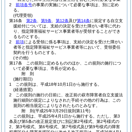
2
前項各号
の事業の実施について必要な事項は、別に定め
る。
(代理受領)
第16条
第2条
、
第9条
、
第12条
及び
第14条
に規定する自立支
援給付については、支給の決定を受けた障がい者等に代わ
り、指定障害福祉サービス事業者等が受領することができ
るものとする。
2
前項
による受領に係る事項は、支給の決定を受けた障がい
者等と指定障害福祉サービス事業者等において、受領委任
契約を行うものとする。
(その他)
第17条
この規則に定めるもののほか、この規則の施行につ
いて必要な事項は、市長が定める。
附
則
(施行期日)
1
この規則は、平成18年10月1日から施行する。
(経過措置)
2
この規則の施行の日前に、改正前の萩市障害者自立支援法
施行細則の規定によりなされた手続その他の行為は、この
規則の相当規定によりなされたものとみなす。
附
則
(平成25年3月29日
規則第11号)
この規則は、平成25年4月1日から施行する。
ただし、第3
条及び第5条の改正規定並びに別記第2号様式、第2号様式の
2、第3号様式、第6号様式、第7号様式及び第9号様式の障害