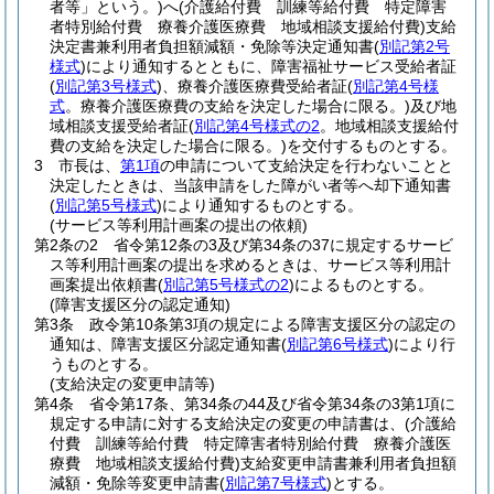
者等」という。)
へ
(介護給付費 訓練等給付費 特定障害
者特別給付費 療養介護医療費 地域相談支援給付費)
支給
決定書兼利用者負担額減額・免除等決定通知書
(
別記第2号
様式
)
により通知するとともに、障害福祉サービス受給者証
(
別記第3号様式
)
、療養介護医療費受給者証
(
別記第4号様
式
。療養介護医療費の支給を決定した場合に限る。)
及び地
域相談支援受給者証
(
別記第4号様式の2
。地域相談支援給付
費の支給を決定した場合に限る。)
を交付するものとする。
3
市長は、
第1項
の申請について支給決定を行わないことと
決定したときは、当該申請をした障がい者等へ却下通知書
(
別記第5号様式
)
により通知するものとする。
(サービス等利用計画案の提出の依頼)
第2条の2
省令第12条の3及び第34条の37に規定するサービ
ス等利用計画案の提出を求めるときは、サービス等利用計
画案提出依頼書
(
別記第5号様式の2
)
によるものとする。
(障害支援区分の認定通知)
第3条
政令第10条第3項の規定による障害支援区分の認定の
通知は、障害支援区分認定通知書
(
別記第6号様式
)
により行
うものとする。
(支給決定の変更申請等)
第4条
省令第17条、第34条の44及び省令第34条の3第1項に
規定する申請に対する支給決定の変更の申請書は、
(介護給
付費 訓練等給付費 特定障害者特別給付費 療養介護医
療費 地域相談支援給付費)
支給変更申請書兼利用者負担額
減額・免除等変更申請書
(
別記第7号様式
)
とする。