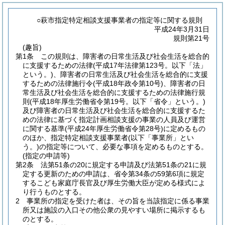
○萩市指定特定相談支援事業者の指定等に関する規則
平成24年3月31日
規則第21号
(趣旨)
第1条
この規則は、障害者の日常生活及び社会生活を総合的
に支援するための法律
(平成17年法律第123号。以下「法」
という。)
、障害者の日常生活及び社会生活を総合的に支援
するための法律施行令
(平成18年政令第10号)
、障害者の日
常生活及び社会生活を総合的に支援するための法律施行規
則
(平成18年厚生労働省令第19号。以下「省令」という。)
及び障害者の日常生活及び社会生活を総合的に支援するた
めの法律に基づく指定計画相談支援の事業の人員及び運営
に関する基準
(平成24年厚生労働省令第28号)
に定めるもの
のほか、指定特定相談支援事業者
(以下「事業所」とい
う。)
の指定等について、必要な事項を定めるものとする。
(指定の申請等)
第2条
法第51条の20に規定する申請及び法第51条の21に規
定する更新のための申請は、省令第34条の59第6項に規定
するこども家庭庁長官及び厚生労働大臣が定める様式によ
り行うものとする。
2
事業所の指定を受けた者は、その旨を当該指定に係る事業
所又は施設の入口その他公衆の見やすい場所に掲示するも
のとする。