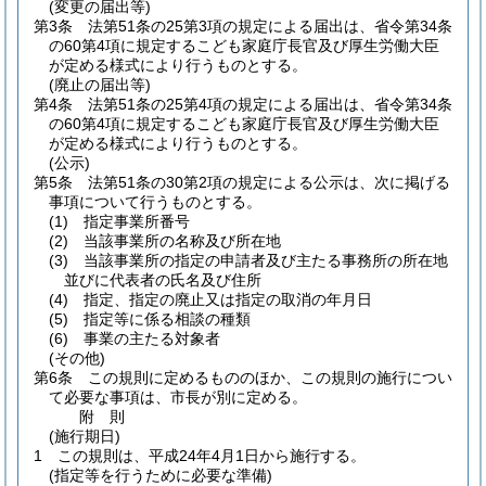
(変更の届出等)
第3条
法第51条の25第3項の規定による届出は、省令第34条
の60第4項に規定するこども家庭庁長官及び厚生労働大臣
が定める様式により行うものとする。
(廃止の届出等)
第4条
法第51条の25第4項の規定による届出は、省令第34条
の60第4項に規定するこども家庭庁長官及び厚生労働大臣
が定める様式により行うものとする。
(公示)
第5条
法第51条の30第2項の規定による公示は、次に掲げる
事項について行うものとする。
(1)
指定事業所番号
(2)
当該事業所の名称及び所在地
(3)
当該事業所の指定の申請者及び主たる事務所の所在地
並びに代表者の氏名及び住所
(4)
指定、指定の廃止又は指定の取消の年月日
(5)
指定等に係る相談の種類
(6)
事業の主たる対象者
(その他)
第6条
この規則に定めるもののほか、この規則の施行につい
て必要な事項は、市長が別に定める。
附
則
(施行期日)
1
この規則は、平成24年4月1日から施行する。
(指定等を行うために必要な準備)