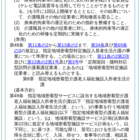
(1)
身体的拘束等の適正化のための対策を検討する委員会
(テレビ電話装置等を活用して行うことができるものとす
る。)
を3月に1回以上開催するとともに、その結果につい
て、介護職員その他の従業者に周知徹底を図ること。
(2)
身体的拘束等の適正化のための指針を整備すること。
(3)
介護職員その他の従業者に対し、身体的拘束等の適正
化のための研修を定期的に実施すること。
(準用)
第48条
第11条の2
から
第13条の2
まで、
第34条
及び
第69条
の3
の規定は、指定地域密着型特定施設入居者生活介護の事
業について準用する。
この場合において、
第11条の2第2項
並びに
第13条の2第1号
及び
第3号
中「定期巡回・随時対応
型訪問介護看護従業者」とあるのは「地域密着型特定施設
従業者」と読み替えるものとする。
第8章
指定地域密着型介護老人福祉施設入所者生活介
護
(基本方針)
第49条
指定地域密着型サービスに該当する地域密着型介護
老人福祉施設入所者生活介護
(以下「指定地域密着型介護老
人福祉施設入所者生活介護」という。)
の事業を行う地域密
着型介護老人福祉施設
(以下「指定地域密着型介護老人福祉
施設」という。)
は、地域密着型施設サービス計画
(法第8条
第22項に規定する地域密着型施設サービス計画をいう。以
下同じ。)
に基づき、可能な限り、居宅における生活への復
帰を念頭に置いて、入浴、排せつ、食事等の介護、相談及