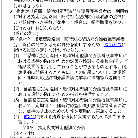
事故の状況及び事故に際して採った処置について記録しな
ければならない。
3
指定定期巡回・随時対応型訪問介護看護事業者は、利用者
に対する指定定期巡回・随時対応型訪問介護看護の提供に
より賠償すべき事故が発生した場合は、損害賠償を速やか
に行わなければならない。
(虐待の防止)
第13条の2
指定定期巡回・随時対応型訪問介護看護事業者
は、虐待の発生又はその再発を防止するため、
次の各号
に
掲げる措置を講じなければならない。
(1)
当該指定定期巡回・随時対応型訪問介護看護事業所に
おける虐待の防止のための対策を検討する委員会
(テレビ
電話装置等を活用して行うことができるものとする。)
を
定期的に開催するとともに、その結果について、定期巡
回・随時対応型訪問介護看護従業者に周知徹底を図るこ
と。
(2)
当該指定定期巡回・随時対応型訪問介護看護事業所に
おける虐待の防止のための指針を整備すること。
(3)
当該指定定期巡回・随時対応型訪問介護看護事業所に
おいて、定期巡回・随時対応型訪問介護看護従業者に対
し、虐待の防止のための研修を定期的に実施すること。
(4)
前3号
に掲げる措置を適切に実施するための担当者を
置くこと。
第3章
指定夜間対応型訪問介護
(基本方針)