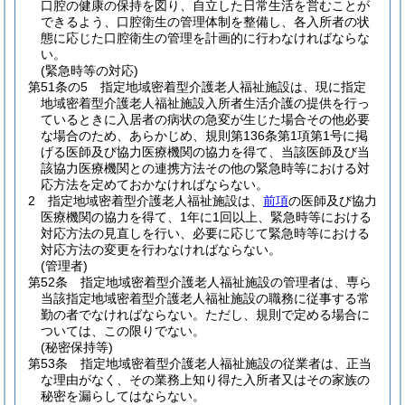
口腔の健康の保持を図り、自立した日常生活を営むことが
できるよう、口腔衛生の管理体制を整備し、各入所者の状
態に応じた口腔衛生の管理を計画的に行わなければならな
い。
(緊急時等の対応)
第51条の5
指定地域密着型介護老人福祉施設は、現に指定
地域密着型介護老人福祉施設入所者生活介護の提供を行っ
ているときに入居者の病状の急変が生じた場合その他必要
な場合のため、あらかじめ、規則第136条第1項第1号に掲
げる医師及び協力医療機関の協力を得て、当該医師及び当
該協力医療機関との連携方法その他の緊急時等における対
応方法を定めておかなければならない。
2
指定地域密着型介護老人福祉施設は、
前項
の医師及び協力
医療機関の協力を得て、1年に1回以上、緊急時等における
対応方法の見直しを行い、必要に応じて緊急時等における
対応方法の変更を行わなければならない。
(管理者)
第52条
指定地域密着型介護老人福祉施設の管理者は、専ら
当該指定地域密着型介護老人福祉施設の職務に従事する常
勤の者でなければならない。
ただし、規則で定める場合に
ついては、この限りでない。
(秘密保持等)
第53条
指定地域密着型介護老人福祉施設の従業者は、正当
な理由がなく、その業務上知り得た入所者又はその家族の
秘密を漏らしてはならない。