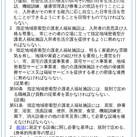
び援助、社会生活上の便宜の供与その他の日常生活上の世
話、機能訓練、健康管理及び療養上の世話を行うことによ
り、入所者がその有する能力に応じ自立した日常生活を営
むことができるようにすることを目指すものでなければな
らない。
2
指定地域密着型介護老人福祉施設は、入所者の意思及び人
格を尊重し、常にその者の立場に立って指定地域密着型介
護老人福祉施設入所者生活介護を提供するように努めなけ
ればならない。
3
指定地域密着型介護老人福祉施設は、明るく家庭的な雰囲
気を有し、地域や家庭との結び付きを重視した運営を行
い、市、居宅介護支援事業者、居宅サービス事業者、地域
密着型サービス事業者、他の介護保険施設その他の保健医
療サービス又は福祉サービスを提供する者との密接な連携
に努めなければならない。
(従業者)
第50条
指定地域密着型介護老人福祉施設には、規則で定め
る職種及び員数の従業者を置かなければならない。
(設備)
第51条
指定地域密着型介護老人福祉施設には、居室、静養
室、浴室、洗面設備、便所、医務室、食堂、機能訓練室、
廊下、消火設備その他の非常災害に際して必要な設備を備
えなければならない。
2
前項
に規定する設備に関し必要な基準は、規則で定める。
(身体的拘束等の禁止)