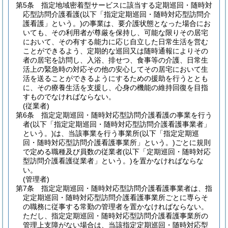
第5条
指定地域密着型サービスに該当する定期巡回・随時対
応型訪問介護看護
(以下「指定定期巡回・随時対応型訪問介
護看護」という。)
の事業は、要介護状態となった場合にお
いても、その利用者が尊厳を保持し、可能な限りその居宅
において、その有する能力に応じ自立した日常生活を営む
ことができるよう、定期的な巡回又は随時通報によりその
者の居宅を訪問し、入浴、排せつ、食事等の介護、日常生
活上の緊急時の対応その他の安心してその居宅において生
活を送ることができるようにするための援助を行うととも
に、その療養生活を支援し、心身の機能の維持回復を目指
すものでなければならない。
(従業者)
第6条
指定定期巡回・随時対応型訪問介護看護の事業を行う
者
(以下「指定定期巡回・随時対応型訪問介護看護事業者」
という。)
は、当該事業を行う事業所
(以下「指定定期巡
回・随時対応型訪問介護看護事業所」という。)
ごとに規則
で定める職種及び員数の従業者
(以下「定期巡回・随時対応
型訪問介護看護従業者」という。)
を置かなければならな
い。
(管理者)
第7条
指定定期巡回・随時対応型訪問介護看護事業者は、指
定定期巡回・随時対応型訪問介護看護事業所ごとに専らそ
の職務に従事する常勤の管理者を置かなければならない。
ただし、指定定期巡回・随時対応型訪問介護看護事業所の
管理上支障がない場合は、当該指定定期巡回・随時対応型