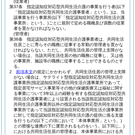
(従業者)
第37条
指定認知症対応型共同生活介護の事業を行う者
(以下
「指定認知症対応型共同生活介護事業者」という。)
は、当
該事業を行う事業所
(以下「指定認知症対応型共同生活介護
事業所」という。)
ごとに規則で定める職種及び員数の従業
者を置かなければならない。
(管理者)
第38条
指定認知症対応型共同生活介護事業者は、共同生活
住居ごとに専らその職務に従事する常勤の管理者を置かな
ければならない。
ただし、共同生活住居の管理上支障がな
い場合は、当該共同生活住居の他の職務に従事し、又は他
の事業所、施設等の職務に従事することができるものとす
る。
2
前項本文
の規定にかかわらず、共同生活住居の管理上支障
がない場合は、サテライト型指定認知症対応型共同生活介
護事業所
(指定認知症対応型共同生活介護事業所であって、
指定居宅サービス事業等その他の保健医療又は福祉に関す
る事業について3年以上の経験を有する指定認知症対応型共
同生活介護事業者により設置される当該指定認知症対応型
共同生活介護事業所以外の指定認知症対応型共同生活介護
事業所であって当該指定認知症対応型共同生活介護事業所
に対して指定認知症対応型共同生活介護の提供に係る支援
を行うもの
(以下この項において「本体事業所」という。)
との密接な連携の下に運営されるものをいう。以下同じ。)
における共同生活住居の管理者は、本体事業所における共