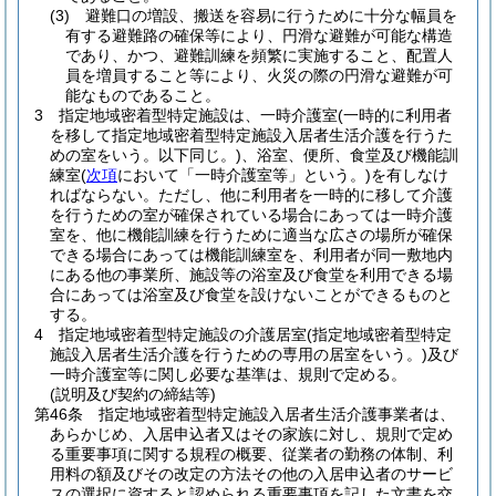
(3)
避難口の増設、搬送を容易に行うために十分な幅員を
有する避難路の確保等により、円滑な避難が可能な構造
であり、かつ、避難訓練を頻繁に実施すること、配置人
員を増員すること等により、火災の際の円滑な避難が可
能なものであること。
3
指定地域密着型特定施設は、一時介護室
(一時的に利用者
を移して指定地域密着型特定施設入居者生活介護を行うた
めの室をいう。以下同じ。)
、浴室、便所、食堂及び機能訓
練室
(
次項
において「一時介護室等」という。)
を有しなけ
ればならない。
ただし、他に利用者を一時的に移して介護
を行うための室が確保されている場合にあっては一時介護
室を、他に機能訓練を行うために適当な広さの場所が確保
できる場合にあっては機能訓練室を、利用者が同一敷地内
にある他の事業所、施設等の浴室及び食堂を利用できる場
合にあっては浴室及び食堂を設けないことができるものと
する。
4
指定地域密着型特定施設の介護居室
(指定地域密着型特定
施設入居者生活介護を行うための専用の居室をいう。)
及び
一時介護室等に関し必要な基準は、規則で定める。
(説明及び契約の締結等)
第46条
指定地域密着型特定施設入居者生活介護事業者は、
あらかじめ、入居申込者又はその家族に対し、規則で定め
る重要事項に関する規程の概要、従業者の勤務の体制、利
用料の額及びその改定の方法その他の入居申込者のサービ
スの選択に資すると認められる重要事項を記した文書を交