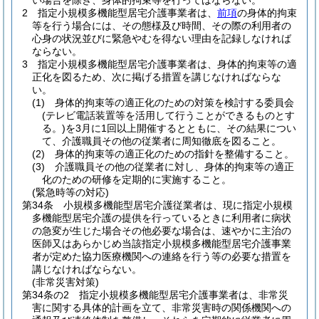
い場合を除き、身体的拘束等を行ってはならない。
2
指定小規模多機能型居宅介護事業者は、
前項
の身体的拘束
等を行う場合には、その態様及び時間、その際の利用者の
心身の状況並びに緊急やむを得ない理由を記録しなければ
ならない。
3
指定小規模多機能型居宅介護事業者は、身体的拘束等の適
正化を図るため、次に掲げる措置を講じなければならな
い。
(1)
身体的拘束等の適正化のための対策を検討する委員会
(テレビ電話装置等を活用して行うことができるものとす
る。)
を3月に1回以上開催するとともに、その結果につい
て、介護職員その他の従業者に周知徹底を図ること。
(2)
身体的拘束等の適正化のための指針を整備すること。
(3)
介護職員その他の従業者に対し、身体的拘束等の適正
化のための研修を定期的に実施すること。
(緊急時等の対応)
第34条
小規模多機能型居宅介護従業者は、現に指定小規模
多機能型居宅介護の提供を行っているときに利用者に病状
の急変が生じた場合その他必要な場合は、速やかに主治の
医師又はあらかじめ当該指定小規模多機能型居宅介護事業
者が定めた協力医療機関への連絡を行う等の必要な措置を
講じなければならない。
(非常災害対策)
第34条の2
指定小規模多機能型居宅介護事業者は、非常災
害に関する具体的計画を立て、非常災害時の関係機関への