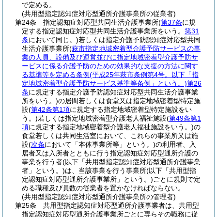
で定める。
(共用型指定認知症対応型通所介護事業所の従業者)
第24条
指定認知症対応型共同生活介護事業所
(
第37条
に規
定する指定認知症対応型共同生活介護事業所をいう。
第31
条
において同じ。)
若しくは指定介護予防認知症対応型共同
生活介護事業所
(
萩市指定地域密着型介護予防サービスの事
業の人員、設備及び運営並びに指定地域密着型介護予防サ
ービスに係る介護予防のための効果的な支援の方法に関す
る基準等を定める条例
(平成25年萩市条例第4号。以下「指
定地域密着型介護予防サービス基準等条例」という。)
第26
条
に規定する指定介護予防認知症対応型共同生活介護事業
所をいう。)
の居間若しくは食堂又は指定地域密着型特定施
設
(
第42条第1項
に規定する指定地域密着型特定施設をい
う。)
若しくは指定地域密着型介護老人福祉施設
(
第49条第1
項
に規定する指定地域密着型介護老人福祉施設をいう。)
の
食堂若しくは共同生活室において、これらの事業所又は施
設
(
次条
において「本体事業所等」という。)
の利用者、入
居者又は入所者とともに行う指定認知症対応型通所介護の
事業を行う者
(以下「共用型指定認知症対応型通所介護事業
者」という。)
は、当該事業を行う事業所
(以下「共用型指
定認知症対応型通所介護事業所」という。)
ごとに規則で定
める職種及び員数の従業者を置かなければならない。
(共用型指定認知症対応型通所介護事業所の管理者)
第25条
共用型指定認知症対応型通所介護事業者は、共用型
指定認知症対応型通所介護事業所ごとに専らその職務に従