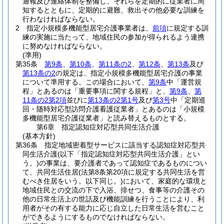
通報及び連絡体制を整備し、それらを定期的に従業者に周
知するとともに、定期的に避難、救出その他必要な訓練を
行わなければならない。
2
指定小規模多機能型居宅介護事業者は、
前項
に規定する訓
練の実施に当たって、地域住民の参加が得られるよう連携
に努めなければならない。
(準用)
第35条
第9条
、
第10条
、
第11条の2
、
第12条
、
第13条
及び
第13条の2
の規定は、指定小規模多機能型居宅介護の事業
について準用する。
この場合において、
第9条
中「運営規
程」とあるのは「重要事項に関する規程」と、
第9条
、
第
11条の2第2項
並びに
第13条の2第1号
及び
第3号
中「定期巡
回・随時対応型訪問介護看護従業者」とあるのは「小規模
多機能型居宅介護従業者」と読み替えるものとする。
第6章
指定認知症対応型共同生活介護
(基本方針)
第36条
指定地域密着型サービスに該当する認知症対応型共
同生活介護
(以下「指定認知症対応型共同生活介護」とい
う。)
の事業は、要介護者であって認知症であるものについ
て、共同生活住居
(法第8条第20項に規定する共同生活を営
むべき住居をいう。以下同じ。)
において、家庭的な環境と
地域住民との交流の下で入浴、排せつ、食事等の介護その
他の日常生活上の世話及び機能訓練を行うことにより、利
用者がその有する能力に応じ自立した日常生活を営むこと
ができるようにするものでなければならない。