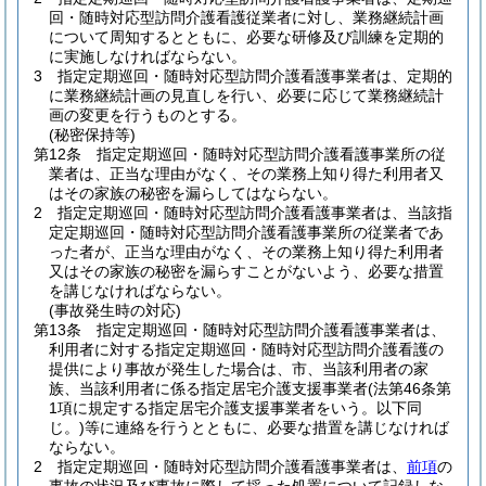
回・随時対応型訪問介護看護従業者に対し、業務継続計画
について周知するとともに、必要な研修及び訓練を定期的
に実施しなければならない。
3
指定定期巡回・随時対応型訪問介護看護事業者は、定期的
に業務継続計画の見直しを行い、必要に応じて業務継続計
画の変更を行うものとする。
(秘密保持等)
第12条
指定定期巡回・随時対応型訪問介護看護事業所の従
業者は、正当な理由がなく、その業務上知り得た利用者又
はその家族の秘密を漏らしてはならない。
2
指定定期巡回・随時対応型訪問介護看護事業者は、当該指
定定期巡回・随時対応型訪問介護看護事業所の従業者であ
った者が、正当な理由がなく、その業務上知り得た利用者
又はその家族の秘密を漏らすことがないよう、必要な措置
を講じなければならない。
(事故発生時の対応)
第13条
指定定期巡回・随時対応型訪問介護看護事業者は、
利用者に対する指定定期巡回・随時対応型訪問介護看護の
提供により事故が発生した場合は、市、当該利用者の家
族、当該利用者に係る指定居宅介護支援事業者
(法第46条第
1項に規定する指定居宅介護支援事業者をいう。以下同
じ。)
等に連絡を行うとともに、必要な措置を講じなければ
ならない。
2
指定定期巡回・随時対応型訪問介護看護事業者は、
前項
の