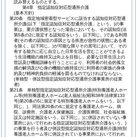
読み替えるものとする。
第4章
指定認知症対応型通所介護
(基本方針)
第20条
指定地域密着型サービスに該当する認知症対応型通
所介護
(以下「指定認知症対応型通所介護」という。)
の事
業は、要介護状態となった場合においても、その認知症
(法
第5条の2に規定する認知症をいう。以下同じ。)
である利用
者
(その者の認知症の原因となる疾患が急性の状態にある者
を除く。以下同じ。)
が可能な限りその居宅において、その
有する能力に応じ自立した日常生活を営むことができるよ
う生活機能の維持又は向上を目指し、必要な日常生活上の
世話及び機能訓練を行うことにより、利用者の社会的孤立
感の解消及び心身の機能の維持並びに利用者の家族の身体
的及び精神的負担の軽減を図るものでなければならない。
(単独型・併設型指定認知症対応型通所介護事業所の従業
者)
第21条
単独型指定認知症対応型通所介護
(特別養護老人ホー
ム等
(特別養護老人ホーム
(老人福祉法
(昭和38年法律第133
号)
第20条の5に規定する特別養護老人ホームをいう。以下
同じ。)
、同法第20条の4に規定する養護老人ホーム、病
院、診療所、介護老人保健施設、介護医療院、社会福祉施
設又は特定施設をいう。以下同じ。)
に併設されていない事
業所において行われる指定認知症対応型通所介護をいう。)
の事業を行う者及び併設型指定認知症対応型通所介護
(特別
養護老人ホーム等に併設されている事業所において行われ