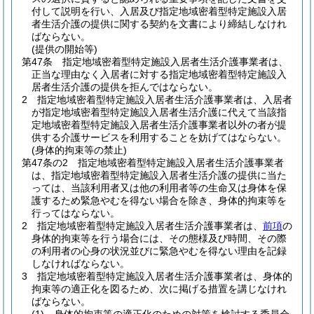
付して説明を行い、入居及び指定地域密着型特定施設入居
者生活介護の提供に関する契約を文書により締結しなけれ
ばならない。
(提供の開始等)
第47条
指定地域密着型特定施設入居者生活介護事業者は、
正当な理由なく入居者に対する指定地域密着型特定施設入
居者生活介護の提供を拒んではならない。
2
指定地域密着型特定施設入居者生活介護事業者は、入居者
が指定地域密着型特定施設入居者生活介護に代えて当該指
定地域密着型特定施設入居者生活介護事業者以外の者が提
供する介護サービスを利用することを妨げてはならない。
(身体的拘束等の禁止)
第47条の2
指定地域密着型特定施設入居者生活介護事業者
は、指定地域密着型特定施設入居者生活介護の提供に当た
っては、当該利用者又は他の利用者等の生命又は身体を保
護するため緊急やむを得ない場合を除き、身体的拘束等を
行ってはならない。
2
指定地域密着型特定施設入居者生活介護事業者は、
前項
の
身体的拘束等を行う場合には、その態様及び時間、その際
の利用者の心身の状況並びに緊急やむを得ない理由を記録
しなければならない。
3
指定地域密着型特定施設入居者生活介護事業者は、身体的
拘束等の適正化を図るため、次に掲げる措置を講じなけれ
ばならない。