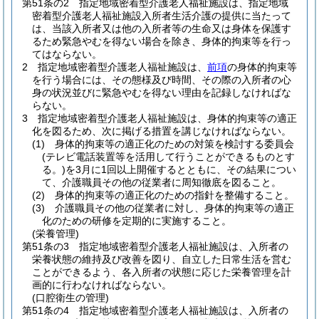
第51条の2
指定地域密着型介護老人福祉施設は、指定地域
密着型介護老人福祉施設入所者生活介護の提供に当たって
は、当該入所者又は他の入所者等の生命又は身体を保護す
るため緊急やむを得ない場合を除き、身体的拘束等を行っ
てはならない。
2
指定地域密着型介護老人福祉施設は、
前項
の身体的拘束等
を行う場合には、その態様及び時間、その際の入所者の心
身の状況並びに緊急やむを得ない理由を記録しなければな
らない。
3
指定地域密着型介護老人福祉施設は、身体的拘束等の適正
化を図るため、次に掲げる措置を講じなければならない。
(1)
身体的拘束等の適正化のための対策を検討する委員会
(テレビ電話装置等を活用して行うことができるものとす
る。)
を3月に1回以上開催するとともに、その結果につい
て、介護職員その他の従業者に周知徹底を図ること。
(2)
身体的拘束等の適正化のための指針を整備すること。
(3)
介護職員その他の従業者に対し、身体的拘束等の適正
化のための研修を定期的に実施すること。
(栄養管理)
第51条の3
指定地域密着型介護老人福祉施設は、入所者の
栄養状態の維持及び改善を図り、自立した日常生活を営む
ことができるよう、各入所者の状態に応じた栄養管理を計
画的に行わなければならない。
(口腔衛生の管理)
第51条の4
指定地域密着型介護老人福祉施設は、入所者の