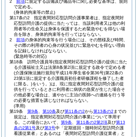
2
前項
に規定する設備及び備品等に関し必要な基準は、規則
で定める。
(身体的拘束等の禁止)
第17条の2
指定夜間対応型訪問介護事業者は、指定夜間対
応型訪問介護の提供に当たっては、当該利用者又は他の利
用者等の生命又は身体を保護するため緊急やむを得ない場
合を除き、身体的拘束等を行ってはならない。
2
前項
の身体的拘束等を行う場合には、その態様及び時間、
その際の利用者の心身の状況並びに緊急やむを得ない理由
を記録しなければならない。
(緊急時等の対応)
第18条
訪問介護員等
(指定夜間対応型訪問介護の提供に当た
る介護福祉士又は法第8条第2項に規定する政令で定める者
(介護保険法施行規則
(平成11年厚生省令第36号)
第22条の
23第1項に規定する介護職員初任者研修課程を修了した者
に限る。)
をいう。)
は、現に指定夜間対応型訪問介護の提
供を行っているときに利用者に病状の急変が生じた場合そ
の他必要な場合は、速やかに主治の医師への連絡を行う等
の必要な措置を講じなければならない。
(準用)
第19条
第9条
、
第10条
及び
第11条の2
から
第13条の2
までの
規定は、指定夜間対応型訪問介護の事業について準用す
る。
この場合において、
第9条
、
第11条の2第2項
及び
第13
条の2第1号
及び
第3号
中「定期巡回・随時対応型訪問介護
看護従業者」とあるのは「夜間対応型訪問介護従業者」と