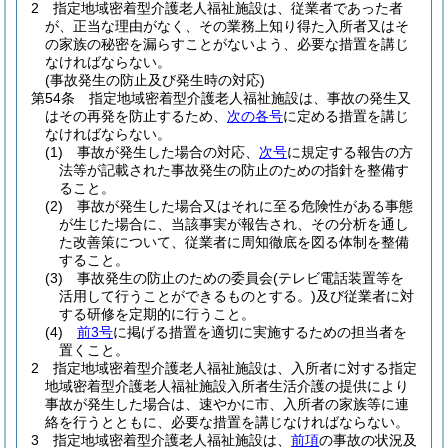
2
指定地域密着型介護老人福祉施設は、従業者であった者
が、正当な理由がなく、その業務上知り得た入所者又はそ
の家族の秘密を漏らすことがないよう、必要な措置を講じ
なければならない。
(事故発生の防止及び発生時の対応)
第54条
指定地域密着型介護老人福祉施設は、事故の発生又
はその再発を防止するため、
次の各号
に定める措置を講じ
なければならない。
(1)
事故が発生した場合の対応、
次号
に規定する報告の方
法等が記載された事故発生の防止のための指針を整備す
ること。
(2)
事故が発生した場合又はそれに至る危険性がある事態
が生じた場合に、当該事実が報告され、その分析を通し
た改善策について、従業者に周知徹底を図る体制を整備
すること。
(3)
事故発生の防止のための委員会
(テレビ電話装置等を
活用して行うことができるものとする。)
及び従業者に対
する研修を定期的に行うこと。
(4)
前3号
に掲げる措置を適切に実施するための担当者を
置くこと。
2
指定地域密着型介護老人福祉施設は、入所者に対する指定
地域密着型介護老人福祉施設入所者生活介護の提供により
事故が発生した場合は、速やかに市、入所者の家族等に連
絡を行うとともに、必要な措置を講じなければならない。
3
指定地域密着型介護老人福祉施設は、
前項
の事故の状況及