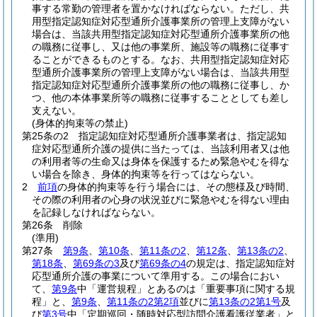
事する常勤の管理者を置かなければならない。
ただし、共
用型指定認知症対応型通所介護事業所の管理上支障がない
場合は、当該共用型指定認知症対応型通所介護事業所の他
の職務に従事し、又は他の事業所、施設等の職務に従事す
ることができるものとする。
なお、共用型指定認知症対応
型通所介護事業所の管理上支障がない場合は、当該共用型
指定認知症対応型通所介護事業所の他の職務に従事し、か
つ、他の本体事業所等の職務に従事することとしても差し
支えない。
(身体的拘束等の禁止)
第25条の2
指定認知症対応型通所介護事業者は、指定認知
症対応型通所介護の提供に当たっては、当該利用者又は他
の利用者等の生命又は身体を保護するため緊急やむを得な
い場合を除き、身体的拘束等を行ってはならない。
2
前項
の身体的拘束等を行う場合には、その態様及び時間、
その際の利用者の心身の状況並びに緊急やむを得ない理由
を記録しなければならない。
第26条
削除
(準用)
第27条
第9条
、
第10条
、
第11条の2
、
第12条
、
第13条の2
、
第18条
、
第69条の3
及び
第69条の4
の規定は、指定認知症対
応型通所介護の事業について準用する。
この場合におい
て、
第9条
中「運営規程」とあるのは「重要事項に関する規
程」と、
第9条
、
第11条の2第2項
並びに
第13条の2第1号
及
び
第3号
中「定期巡回・随時対応型訪問介護看護従業者」と