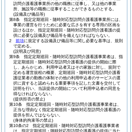
訪問介護看護事業所の他の職務に従事し、又は他の事業
所、施設等の職務に従事することができるものとする。
(設備及び備品等)
第8条
指定定期巡回・随時対応型訪問介護看護事業所には、
事業の運営を行うために必要な広さを有する専用の区画を
設けるほか、指定定期巡回・随時対応型訪問介護看護の提
供に必要な設備及び備品等を備えなければならない。
2
前項
に規定する設備及び備品等に関し必要な基準は、規則
で定める。
(説明及び同意)
第9条
指定定期巡回・随時対応型訪問介護看護事業者は、指
定定期巡回・随時対応型訪問介護看護の提供の開始に際
し、あらかじめ、利用申込者又はその家族に対し、規則で
定める運営規程の概要、定期巡回・随時対応型訪問介護看
護従業者の勤務の体制その他の利用申込者のサービスの選
択に資すると認められる重要事項を記した文書を交付して
説明を行い、当該提供の開始について利用申込者の同意を
得なければならない。
(提供拒否の禁止)
第10条
指定定期巡回・随時対応型訪問介護看護事業者は、
正当な理由なく指定定期巡回・随時対応型訪問介護看護の
提供を拒んではならない。
(身体的拘束等の禁止)
第10条の2
指定定期巡回・随時対応型訪問介護看護事業者
は、指定定期巡回・随時対応型訪問介護看護の提供に当た