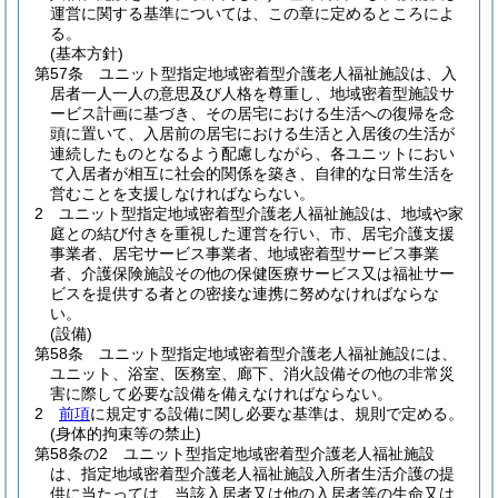
運営に関する基準については、この章に定めるところによ
る。
(基本方針)
第57条
ユニット型指定地域密着型介護老人福祉施設は、入
居者一人一人の意思及び人格を尊重し、地域密着型施設サ
ービス計画に基づき、その居宅における生活への復帰を念
頭に置いて、入居前の居宅における生活と入居後の生活が
連続したものとなるよう配慮しながら、各ユニットにおい
て入居者が相互に社会的関係を築き、自律的な日常生活を
営むことを支援しなければならない。
2
ユニット型指定地域密着型介護老人福祉施設は、地域や家
庭との結び付きを重視した運営を行い、市、居宅介護支援
事業者、居宅サービス事業者、地域密着型サービス事業
者、介護保険施設その他の保健医療サービス又は福祉サー
ビスを提供する者との密接な連携に努めなければならな
い。
(設備)
第58条
ユニット型指定地域密着型介護老人福祉施設には、
ユニット、浴室、医務室、廊下、消火設備その他の非常災
害に際して必要な設備を備えなければならない。
2
前項
に規定する設備に関し必要な基準は、規則で定める。
(身体的拘束等の禁止)
第58条の2
ユニット型指定地域密着型介護老人福祉施設
は、指定地域密着型介護老人福祉施設入所者生活介護の提
供に当たっては、当該入居者又は他の入居者等の生命又は