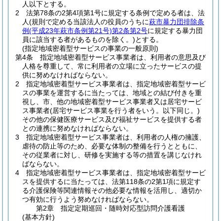
人以下とする。
2
法第78条の2第4項第1号に規定する条例で定める者は、法
人
(規則で定める当該法人の役員のうちに
萩市暴力団排除条
例
(平成23年萩市条例第21号)
第2条第2号
に規定する暴力団
員に該当する者があるものを除く。)
とする。
(指定地域密着型サービスの事業の一般原則)
第4条
指定地域密着型サービス事業者は、利用者の意思及び
人格を尊重して、常に利用者の立場に立ったサービスの提
供に努めなければならない。
2
指定地域密着型サービス事業者は、指定地域密着型サービ
スの事業を運営するに当たっては、地域との結び付きを重
視し、市、他の地域密着型サービス事業者又は居宅サービ
ス事業者
(居宅サービス事業を行う者をいう。以下同じ。)
その他の保健医療サービス及び福祉サービスを提供する者
との連携に努めなければならない。
3
指定地域密着型サービス事業者は、利用者の人権の擁護、
虐待の防止等のため、必要な体制の整備を行うとともに、
その従業者に対し、研修を実施する等の措置を講じなけれ
ばならない。
4
指定地域密着型サービス事業者は、指定地域密着型サービ
スを提供するに当たっては、法第118条の2第1項に規定す
る介護保険等関連情報その他必要な情報を活用し、適切か
つ有効に行うよう努めなければならない。
第2章
指定定期巡回・随時対応型訪問介護看護
(基本方針)