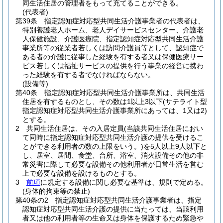
同生活住居の管理者をもって充てることができる。
(代表者)
第39条
指定認知症対応型共同生活介護事業者の代表者は、
特別養護老人ホーム、老人デイサービスセンター、介護老
人保健施設、介護医療院、指定認知症対応型共同生活介護
事業所等の従業者若しくは訪問介護員等として、認知症で
ある者の介護に従事した経験を有する者又は保健医療サー
ビス若しくは福祉サービスの提供を行う事業の経営に携わ
った経験を有する者でなければならない。
(設備等)
第40条
指定認知症対応型共同生活介護事業所は、共同生活
住居を有するものとし、その数は1以上3以下
(サテライト型
指定認知症対応型共同生活介護事業所にあっては、1又は2)
とする。
2
共同生活住居は、その入居定員
(当該共同生活住居におい
て同時に指定認知症対応型共同生活介護の提供を受けるこ
とができる利用者の数の上限をいう。)
を5人以上9人以下と
し、居室、居間、食堂、台所、浴室、消火設備その他の非
常災害に際して必要な設備その他利用者が日常生活を営む
上で必要な設備を設けるものとする。
3
前項
に規定する設備に関し必要な基準は、規則で定める。
(身体的拘束等の禁止)
第40条の2
指定認知症対応型共同生活介護事業者は、指定
認知症対応型共同生活介護の提供に当たっては、当該利用
者又は他の利用者等の生命又は身体を保護するため緊急や