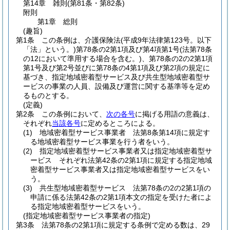
第14章
雑則
(第81条・第82条)
附則
第1章
総則
(趣旨)
第1条
この条例は、介護保険法
(平成9年法律第123号。以下
「法」という。)
第78条の2第1項及び第4項第1号
(法第78条
の12において準用する場合を含む。)
、第78条の2の2第1項
第1号及び第2号並びに第78条の4第1項及び第2項の規定に
基づき、指定地域密着型サービス及び共生型地域密着型サ
ービスの事業の人員、設備及び運営に関する基準等を定め
るものとする。
(定義)
第2条
この条例において、
次の各号
に掲げる用語の意義は、
それぞれ
当該各号
に定めるところによる。
(1)
地域密着型サービス事業者 法第8条第14項に規定す
る地域密着型サービス事業を行う者をいう。
(2)
指定地域密着型サービス事業者又は指定地域密着型サ
ービス それぞれ法第42条の2第1項に規定する指定地域
密着型サービス事業者又は指定地域密着型サービスをい
う。
(3)
共生型地域密着型サービス 法第78条の2の2第1項の
申請に係る法第42条の2第1項本文の指定を受けた者によ
る指定地域密着型サービスをいう。
(指定地域密着型サービス事業者の指定)
第3条
法第78条の2第1項に規定する条例で定める数は、29