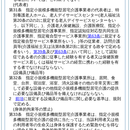
(代表者)
第31条
指定小規模多機能型居宅介護事業者の代表者は、特
別養護老人ホーム、老人デイサービスセンター
(老人福祉法
第20条の2の2に規定する老人デイサービスセンターをい
う。以下同じ。)
、介護老人保健施設、介護医療院、指定小
規模多機能型居宅介護事業所、指定認知症対応型共同生活
介護事業所、指定複合型サービス事業所
(
第63条
に規定する
指定複合型サービス事業所をいう。)
等の従業者、訪問介護
員等
(介護福祉士又は法第8条第2項に規定する政令で定める
者をいう。
第39条
及び
第63条
において同じ。)
として認知
症である者の介護に従事した経験を有する者又は保健医療
サービス若しくは福祉サービスの経営に携わった経験を有
する者でなければならない。
(設備及び備品等)
第32条
指定小規模多機能型居宅介護事業所は、居間、食
堂、台所、宿泊室、浴室、消火設備その他の非常災害に際
して必要な設備その他指定小規模多機能型居宅介護の提供
に必要な設備及び備品等を備えなければならない。
2
前項
に規定する設備及び備品等に関し必要な基準は、規則
で定める。
(身体的拘束等の禁止)
第33条
指定小規模多機能型居宅介護事業者は、指定小規模
多機能型居宅介護の提供に当たっては、当該利用者又は他
の利用者等の生命又は身体を保護するため緊急やむを得な