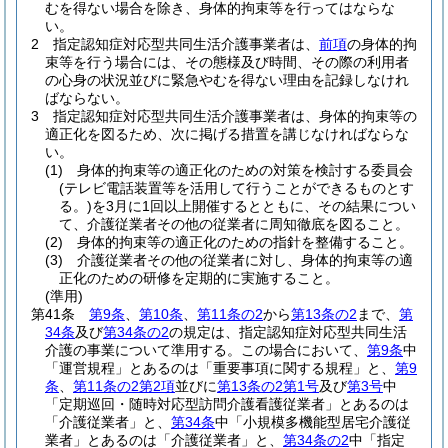
むを得ない場合を除き、身体的拘束等を行ってはならな
い。
2
指定認知症対応型共同生活介護事業者は、
前項
の身体的拘
束等を行う場合には、その態様及び時間、その際の利用者
の心身の状況並びに緊急やむを得ない理由を記録しなけれ
ばならない。
3
指定認知症対応型共同生活介護事業者は、身体的拘束等の
適正化を図るため、次に掲げる措置を講じなければならな
い。
(1)
身体的拘束等の適正化のための対策を検討する委員会
(テレビ電話装置等を活用して行うことができるものとす
る。)
を3月に1回以上開催するとともに、その結果につい
て、介護従業者その他の従業者に周知徹底を図ること。
(2)
身体的拘束等の適正化のための指針を整備すること。
(3)
介護従業者その他の従業者に対し、身体的拘束等の適
正化のための研修を定期的に実施すること。
(準用)
第41条
第9条
、
第10条
、
第11条の2
から
第13条の2
まで、
第
34条
及び
第34条の2
の規定は、指定認知症対応型共同生活
介護の事業について準用する。
この場合において、
第9条
中
「運営規程」とあるのは「重要事項に関する規程」と、
第9
条
、
第11条の2第2項
並びに
第13条の2第1号
及び
第3号
中
「定期巡回・随時対応型訪問介護看護従業者」とあるのは
「介護従業者」と、
第34条
中「小規模多機能型居宅介護従
業者」とあるのは「介護従業者」と、
第34条の2
中「指定