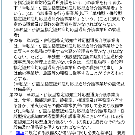
る指定認知症対応型通所介護をいう。)
の事業を行う者
(以
下「単独型・併設型指定認知症対応型通所介護事業者」と
いう。)
は、当該事業を行う事業所
(以下「単独型・併設型
指定認知症対応型通所介護事業所」という。)
ごとに規則で
定める職種及び員数の従業者を置かなければならない。
(単独型・併設型指定認知症対応型通所介護事業所の管理
者)
第22条
単独型・併設型指定認知症対応型通所介護事業者
は、単独型・併設型指定認知症対応型通所介護事業所ごと
に専らその職務に従事する常勤の管理者を置かなければな
らない。
ただし、単独型・併設型指定認知症対応型通所介
護事業所の管理上支障がない場合は、当該単独型・併設型
指定認知症対応型通所介護事業所の他の職務に従事し、又
は他の事業所、施設等の職務に従事することができるもの
とする。
(単独型・併設型指定認知症対応型通所介護事業所の設備及
び備品等)
第23条
単独型・併設型指定認知症対応型通所介護事業所
は、食堂、機能訓練室、静養室、相談室及び事務室を有す
るほか、消火設備その他の非常災害に際して必要な設備並
びに単独型・併設型指定認知症対応型通所介護
(単独型・併
設型指定認知症対応型通所介護事業所において行われる指
定認知症対応型通所介護をいう。)
の提供に必要なその他の
設備及び備品等を備えなければならない。
2
前項
に規定する設備及び備品等に関し必要な基準は、規則