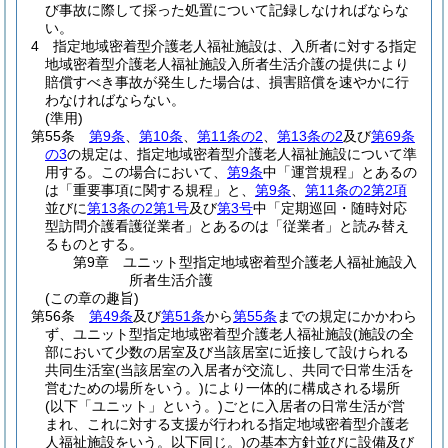
び事故に際して採った処置について記録しなければならな
い。
4
指定地域密着型介護老人福祉施設は、入所者に対する指定
地域密着型介護老人福祉施設入所者生活介護の提供により
賠償すべき事故が発生した場合は、損害賠償を速やかに行
わなければならない。
(準用)
第55条
第9条
、
第10条
、
第11条の2
、
第13条の2
及び
第69条
の3
の規定は、指定地域密着型介護老人福祉施設について準
用する。
この場合において、
第9条
中「運営規程」とあるの
は「重要事項に関する規程」と、
第9条
、
第11条の2第2項
並びに
第13条の2第1号
及び
第3号
中「定期巡回・随時対応
型訪問介護看護従業者」とあるのは「従業者」と読み替え
るものとする。
第9章
ユニット型指定地域密着型介護老人福祉施設入
所者生活介護
(この章の趣旨)
第56条
第49条
及び
第51条
から
第55条
までの規定にかかわら
ず、ユニット型指定地域密着型介護老人福祉施設
(施設の全
部において少数の居室及び当該居室に近接して設けられる
共同生活室
(当該居室の入居者が交流し、共同で日常生活を
営むための場所をいう。)
により一体的に構成される場所
(以下「ユニット」という。)
ごとに入居者の日常生活が営
まれ、これに対する支援が行われる指定地域密着型介護老
人福祉施設をいう。以下同じ。)
の基本方針並びに設備及び