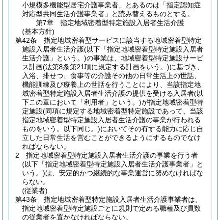
小規模多機能型居宅介護事業者」とあるのは「指定認知症
対応型共同生活介護事業者」と読み替えるものとする。
第7章
指定地域密着型特定施設入居者生活介護
(基本方針)
第42条
指定地域密着型サービスに該当する地域密着型特定
施設入居者生活介護
(以下「指定地域密着型特定施設入居者
生活介護」という。)
の事業は、地域密着型特定施設サービ
ス計画
(法第8条第21項に規定する計画をいう。)
に基づき、
入浴、排せつ、食事等の介護その他の日常生活上の世話、
機能訓練及び療養上の世話を行うことにより、当該指定地
域密着型特定施設入居者生活介護の提供を受ける入居者
(以
下この章において「利用者」という。)
が指定地域密着型特
定施設
(同項に規定する地域密着型特定施設であって、当該
指定地域密着型特定施設入居者生活介護の事業が行われる
ものをいう。以下同じ。)
においてその有する能力に応じ自
立した日常生活を営むことができるようにするものでなけ
ればならない。
2
指定地域密着型特定施設入居者生活介護の事業を行う者
(以下「指定地域密着型特定施設入居者生活介護事業者」と
いう。)
は、安定的かつ継続的な事業運営に努めなければな
らない。
(従業者)
第43条
指定地域密着型特定施設入居者生活介護事業者は、
指定地域密着型特定施設ごとに規則で定める職種及び員数
の従業者を置かなければならない。