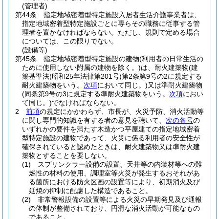
(管理者)
第44条
指定地域密着型特定施設入居者生活介護事業者は、
指定地域密着型特定施設ごとに専らその職務に従事する管
理者を置かなければならない。
ただし、規則で定める場合
については、この限りでない。
(設備等)
第45条
指定地域密着型特定施設の建物
(利用者の日常生活の
ために使用しない附属の建物を除く。)
は、耐火建築物
(建
築基準法
(昭和25年法律第201号)
第2条第9号の2に規定する
耐火建築物をいう。
次項
において同じ。)
又は準耐火建築物
(同条第9号の3に規定する準耐火建築物をいう。
次項
におい
て同じ。)
でなければならない。
2
前項
の規定にかかわらず、市長が、火災予防、消火活動等
に関し専門的知識を有する者の意見を聴いて、
次の各号
の
いずれかの要件を満たす木造かつ平屋建ての指定地域密着
型特定施設の建物であって、火災に係る利用者の安全性が
確保されていると認めたときは、耐火建築物又は準耐火建
築物とすることを要しない。
(1)
スプリンクラー設備の設置、天井等の内装材等への難
燃性の材料の使用、調理室等火災が発生するおそれがあ
る箇所における防火区画の設置等により、初期消火及び
延焼の抑制に配慮した構造であること。
(2)
非常警報設備の設置等による火災の早期発見及び通報
の体制が整備されており、円滑な消火活動が可能なもの
であること。