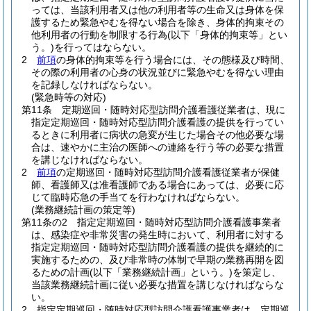
っては、当該利用者又は他の利用者等の生命又は身体を保
護するため緊急やむを得ない場合を除き、身体的拘束その
他利用者の行動を制限する行為
(以下「身体的拘束等」とい
う。)
を行ってはならない。
2
前項
の身体的拘束等を行う場合には、その態様及び時間、
その際の利用者の心身の状況並びに緊急やむを得ない理由
を記録しなければならない。
(緊急時等の対応)
第11条
定期巡回・随時対応型訪問介護看護従業者は、現に
指定定期巡回・随時対応型訪問介護看護の提供を行ってい
るときに利用者に病状の急変が生じた場合その他必要な場
合は、速やかに主治の医師への連絡を行う等の必要な措置
を講じなければならない。
2
前項
の定期巡回・随時対応型訪問介護看護従業者が保健
師、看護師又は准看護師である場合にあっては、必要に応
じて臨時応急の手当てを行わなければならない。
(業務継続計画の策定等)
第11条の2
指定定期巡回・随時対応型訪問介護看護事業者
は、感染症や非常災害の発生時において、利用者に対する
指定定期巡回・随時対応型訪問介護看護の提供を継続的に
実施するための、及び非常時の体制で早期の業務再開を図
るための計画
(以下「業務継続計画」という。)
を策定し、
当該業務継続計画に従い必要な措置を講じなければならな
い。
2
指定定期巡回・随時対応型訪問介護看護事業者は、定期巡