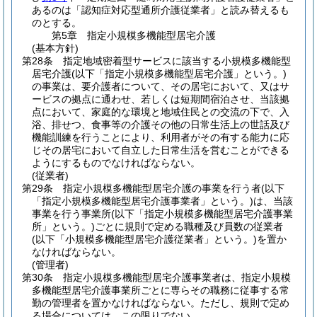
あるのは「認知症対応型通所介護従業者」と読み替えるも
のとする。
第5章
指定小規模多機能型居宅介護
(基本方針)
第28条
指定地域密着型サービスに該当する小規模多機能型
居宅介護
(以下「指定小規模多機能型居宅介護」という。)
の事業は、要介護者について、その居宅において、又はサ
ービスの拠点に通わせ、若しくは短期間宿泊させ、当該拠
点において、家庭的な環境と地域住民との交流の下で、入
浴、排せつ、食事等の介護その他の日常生活上の世話及び
機能訓練を行うことにより、利用者がその有する能力に応
じその居宅において自立した日常生活を営むことができる
ようにするものでなければならない。
(従業者)
第29条
指定小規模多機能型居宅介護の事業を行う者
(以下
「指定小規模多機能型居宅介護事業者」という。)
は、当該
事業を行う事業所
(以下「指定小規模多機能型居宅介護事業
所」という。)
ごとに規則で定める職種及び員数の従業者
(以下「小規模多機能型居宅介護従業者」という。)
を置か
なければならない。
(管理者)
第30条
指定小規模多機能型居宅介護事業者は、指定小規模
多機能型居宅介護事業所ごとに専らその職務に従事する常
勤の管理者を置かなければならない。
ただし、規則で定め
る場合については、この限りでない。