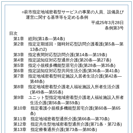
○萩市指定地域密着型サービスの事業の人員、設備及び
運営に関する基準等を定める条例
平成25年3月28日
条例第3号
目次
第1章
総則
(第1条―第4条)
第2章
指定定期巡回・随時対応型訪問介護看護
(第5条―第
13条の2)
第3章
指定夜間対応型訪問介護
(第14条―第19条)
第4章
指定認知症対応型通所介護
(第20条―第27条)
第5章
指定小規模多機能型居宅介護
(第28条―第35条)
第6章
指定認知症対応型共同生活介護
(第36条―第41条)
第7章
指定地域密着型特定施設入居者生活介護
(第42条―
第48条)
第8章
指定地域密着型介護老人福祉施設入所者生活介護
(第49条―第55条)
第9章
ユニット型指定地域密着型介護老人福祉施設入所者
生活介護
(第56条―第59条)
第10章
指定看護小規模多機能型居宅介護
(第60条―第65
条)
第11章
指定地域密着型通所介護
(第66条―第70条)
第12章
指定共生型地域密着型通所介護
(第71条・第72条)
第13章
指定療養通所介護
(第73条―第80条)