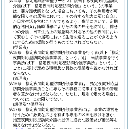
第14条
指定地域密着型サービスに該当する夜間対応型訪問
介護
(以下「指定夜間対応型訪問介護」という。)
の事業
は、要介護状態となった場合においても、その利用者が可
能な限りその居宅において、その有する能力に応じ自立し
た日常生活を営むことができるよう、夜間において、定期
的な巡回又は随時通報によりその者の居宅を訪問し、排せ
つの介護、日常生活上の緊急時の対応その他の夜間におい
て安心してその居宅において生活を送ることができるよう
にするための援助を行うものでなければならない。
(従業者)
第15条
指定夜間対応型訪問介護の事業を行う者
(以下「指定
夜間対応型訪問介護事業者」という。)
は、当該事業を行う
事業所
(以下「指定夜間対応型訪問介護事業所」という。)
ごとに規則で定める職種及び員数の従業者を置かなければ
ならない。
(管理者)
第16条
指定夜間対応型訪問介護事業者は、指定夜間対応型
訪問介護事業所ごとに専らその職務に従事する常勤の管理
者を置かなければならない。
ただし、規則で定める場合に
ついては、この限りでない。
(設備及び備品等)
第17条
指定夜間対応型訪問介護事業所には、事業の運営を
行うために必要な広さを有する専用の区画を設けるほか、
指定夜間対応型訪問介護の提供に必要な設備及び備品等を
備えなければならない。