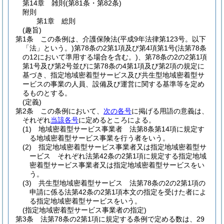
第14章
雑則
(第81条・第82条)
附則
第1章
総則
(趣旨)
第1条
この条例は、介護保険法
(平成9年法律第123号。以下
「法」という。)
第78条の2第1項及び第4項第1号
(法第78条
の12において準用する場合を含む。)
、第78条の2の2第1項
第1号及び第2号並びに第78条の4第1項及び第2項の規定に
基づき、指定地域密着型サービス及び共生型地域密着型サ
ービスの事業の人員、設備及び運営に関する基準等を定め
るものとする。
(定義)
第2条
この条例において、
次の各号
に掲げる用語の意義は、
それぞれ
当該各号
に定めるところによる。
(1)
地域密着型サービス事業者 法第8条第14項に規定す
る地域密着型サービス事業を行う者をいう。
(2)
指定地域密着型サービス事業者又は指定地域密着型サ
ービス それぞれ法第42条の2第1項に規定する指定地域
密着型サービス事業者又は指定地域密着型サービスをい
う。
(3)
共生型地域密着型サービス 法第78条の2の2第1項の
申請に係る法第42条の2第1項本文の指定を受けた者によ
る指定地域密着型サービスをいう。
(指定地域密着型サービス事業者の指定)
第3条
法第78条の2第1項に規定する条例で定める数は、29