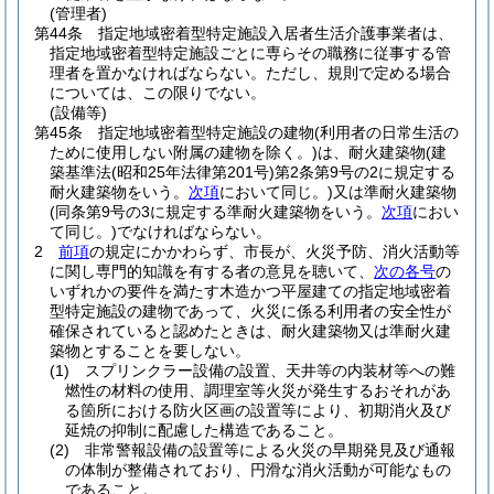
(管理者)
第44条
指定地域密着型特定施設入居者生活介護事業者は、
指定地域密着型特定施設ごとに専らその職務に従事する管
理者を置かなければならない。
ただし、規則で定める場合
については、この限りでない。
(設備等)
第45条
指定地域密着型特定施設の建物
(利用者の日常生活の
ために使用しない附属の建物を除く。)
は、耐火建築物
(建
築基準法
(昭和25年法律第201号)
第2条第9号の2に規定する
耐火建築物をいう。
次項
において同じ。)
又は準耐火建築物
(同条第9号の3に規定する準耐火建築物をいう。
次項
におい
て同じ。)
でなければならない。
2
前項
の規定にかかわらず、市長が、火災予防、消火活動等
に関し専門的知識を有する者の意見を聴いて、
次の各号
の
いずれかの要件を満たす木造かつ平屋建ての指定地域密着
型特定施設の建物であって、火災に係る利用者の安全性が
確保されていると認めたときは、耐火建築物又は準耐火建
築物とすることを要しない。
(1)
スプリンクラー設備の設置、天井等の内装材等への難
燃性の材料の使用、調理室等火災が発生するおそれがあ
る箇所における防火区画の設置等により、初期消火及び
延焼の抑制に配慮した構造であること。
(2)
非常警報設備の設置等による火災の早期発見及び通報
の体制が整備されており、円滑な消火活動が可能なもの
であること。