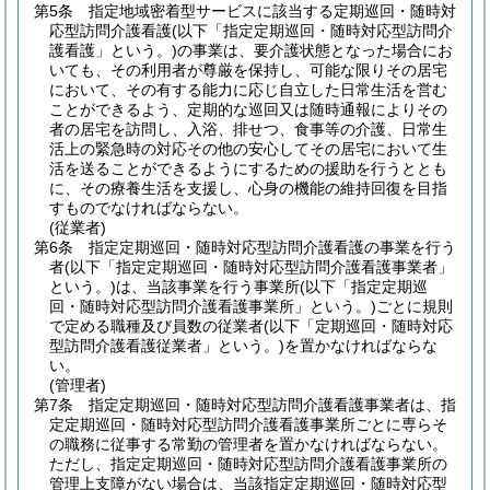
第5条
指定地域密着型サービスに該当する定期巡回・随時対
応型訪問介護看護
(以下「指定定期巡回・随時対応型訪問介
護看護」という。)
の事業は、要介護状態となった場合にお
いても、その利用者が尊厳を保持し、可能な限りその居宅
において、その有する能力に応じ自立した日常生活を営む
ことができるよう、定期的な巡回又は随時通報によりその
者の居宅を訪問し、入浴、排せつ、食事等の介護、日常生
活上の緊急時の対応その他の安心してその居宅において生
活を送ることができるようにするための援助を行うととも
に、その療養生活を支援し、心身の機能の維持回復を目指
すものでなければならない。
(従業者)
第6条
指定定期巡回・随時対応型訪問介護看護の事業を行う
者
(以下「指定定期巡回・随時対応型訪問介護看護事業者」
という。)
は、当該事業を行う事業所
(以下「指定定期巡
回・随時対応型訪問介護看護事業所」という。)
ごとに規則
で定める職種及び員数の従業者
(以下「定期巡回・随時対応
型訪問介護看護従業者」という。)
を置かなければならな
い。
(管理者)
第7条
指定定期巡回・随時対応型訪問介護看護事業者は、指
定定期巡回・随時対応型訪問介護看護事業所ごとに専らそ
の職務に従事する常勤の管理者を置かなければならない。
ただし、指定定期巡回・随時対応型訪問介護看護事業所の
管理上支障がない場合は、当該指定定期巡回・随時対応型