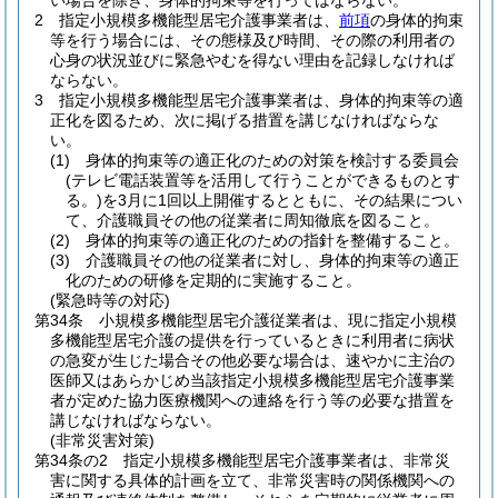
い場合を除き、身体的拘束等を行ってはならない。
2
指定小規模多機能型居宅介護事業者は、
前項
の身体的拘束
等を行う場合には、その態様及び時間、その際の利用者の
心身の状況並びに緊急やむを得ない理由を記録しなければ
ならない。
3
指定小規模多機能型居宅介護事業者は、身体的拘束等の適
正化を図るため、次に掲げる措置を講じなければならな
い。
(1)
身体的拘束等の適正化のための対策を検討する委員会
(テレビ電話装置等を活用して行うことができるものとす
る。)
を3月に1回以上開催するとともに、その結果につい
て、介護職員その他の従業者に周知徹底を図ること。
(2)
身体的拘束等の適正化のための指針を整備すること。
(3)
介護職員その他の従業者に対し、身体的拘束等の適正
化のための研修を定期的に実施すること。
(緊急時等の対応)
第34条
小規模多機能型居宅介護従業者は、現に指定小規模
多機能型居宅介護の提供を行っているときに利用者に病状
の急変が生じた場合その他必要な場合は、速やかに主治の
医師又はあらかじめ当該指定小規模多機能型居宅介護事業
者が定めた協力医療機関への連絡を行う等の必要な措置を
講じなければならない。
(非常災害対策)
第34条の2
指定小規模多機能型居宅介護事業者は、非常災
害に関する具体的計画を立て、非常災害時の関係機関への