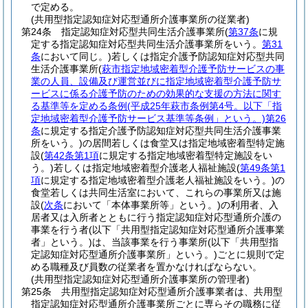
で定める。
(共用型指定認知症対応型通所介護事業所の従業者)
第24条
指定認知症対応型共同生活介護事業所
(
第37条
に規
定する指定認知症対応型共同生活介護事業所をいう。
第31
条
において同じ。)
若しくは指定介護予防認知症対応型共同
生活介護事業所
(
萩市指定地域密着型介護予防サービスの事
業の人員、設備及び運営並びに指定地域密着型介護予防サ
ービスに係る介護予防のための効果的な支援の方法に関す
る基準等を定める条例
(平成25年萩市条例第4号。以下「指
定地域密着型介護予防サービス基準等条例」という。)
第26
条
に規定する指定介護予防認知症対応型共同生活介護事業
所をいう。)
の居間若しくは食堂又は指定地域密着型特定施
設
(
第42条第1項
に規定する指定地域密着型特定施設をい
う。)
若しくは指定地域密着型介護老人福祉施設
(
第49条第1
項
に規定する指定地域密着型介護老人福祉施設をいう。)
の
食堂若しくは共同生活室において、これらの事業所又は施
設
(
次条
において「本体事業所等」という。)
の利用者、入
居者又は入所者とともに行う指定認知症対応型通所介護の
事業を行う者
(以下「共用型指定認知症対応型通所介護事業
者」という。)
は、当該事業を行う事業所
(以下「共用型指
定認知症対応型通所介護事業所」という。)
ごとに規則で定
める職種及び員数の従業者を置かなければならない。
(共用型指定認知症対応型通所介護事業所の管理者)
第25条
共用型指定認知症対応型通所介護事業者は、共用型
指定認知症対応型通所介護事業所ごとに専らその職務に従