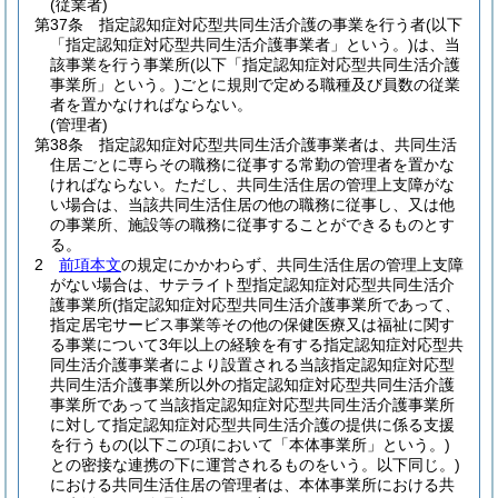
(従業者)
第37条
指定認知症対応型共同生活介護の事業を行う者
(以下
「指定認知症対応型共同生活介護事業者」という。)
は、当
該事業を行う事業所
(以下「指定認知症対応型共同生活介護
事業所」という。)
ごとに規則で定める職種及び員数の従業
者を置かなければならない。
(管理者)
第38条
指定認知症対応型共同生活介護事業者は、共同生活
住居ごとに専らその職務に従事する常勤の管理者を置かな
ければならない。
ただし、共同生活住居の管理上支障がな
い場合は、当該共同生活住居の他の職務に従事し、又は他
の事業所、施設等の職務に従事することができるものとす
る。
2
前項本文
の規定にかかわらず、共同生活住居の管理上支障
がない場合は、サテライト型指定認知症対応型共同生活介
護事業所
(指定認知症対応型共同生活介護事業所であって、
指定居宅サービス事業等その他の保健医療又は福祉に関す
る事業について3年以上の経験を有する指定認知症対応型共
同生活介護事業者により設置される当該指定認知症対応型
共同生活介護事業所以外の指定認知症対応型共同生活介護
事業所であって当該指定認知症対応型共同生活介護事業所
に対して指定認知症対応型共同生活介護の提供に係る支援
を行うもの
(以下この項において「本体事業所」という。)
との密接な連携の下に運営されるものをいう。以下同じ。)
における共同生活住居の管理者は、本体事業所における共