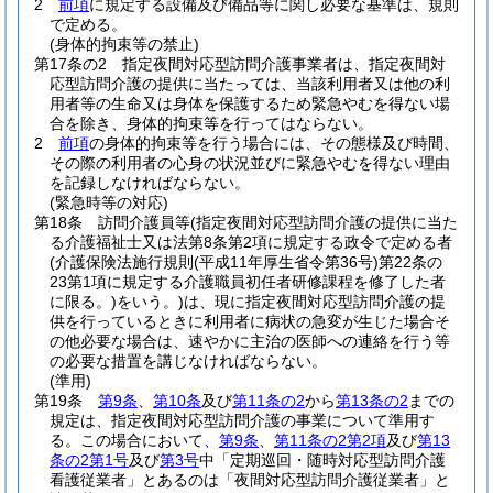
2
前項
に規定する設備及び備品等に関し必要な基準は、規則
で定める。
(身体的拘束等の禁止)
第17条の2
指定夜間対応型訪問介護事業者は、指定夜間対
応型訪問介護の提供に当たっては、当該利用者又は他の利
用者等の生命又は身体を保護するため緊急やむを得ない場
合を除き、身体的拘束等を行ってはならない。
2
前項
の身体的拘束等を行う場合には、その態様及び時間、
その際の利用者の心身の状況並びに緊急やむを得ない理由
を記録しなければならない。
(緊急時等の対応)
第18条
訪問介護員等
(指定夜間対応型訪問介護の提供に当た
る介護福祉士又は法第8条第2項に規定する政令で定める者
(介護保険法施行規則
(平成11年厚生省令第36号)
第22条の
23第1項に規定する介護職員初任者研修課程を修了した者
に限る。)
をいう。)
は、現に指定夜間対応型訪問介護の提
供を行っているときに利用者に病状の急変が生じた場合そ
の他必要な場合は、速やかに主治の医師への連絡を行う等
の必要な措置を講じなければならない。
(準用)
第19条
第9条
、
第10条
及び
第11条の2
から
第13条の2
までの
規定は、指定夜間対応型訪問介護の事業について準用す
る。
この場合において、
第9条
、
第11条の2第2項
及び
第13
条の2第1号
及び
第3号
中「定期巡回・随時対応型訪問介護
看護従業者」とあるのは「夜間対応型訪問介護従業者」と