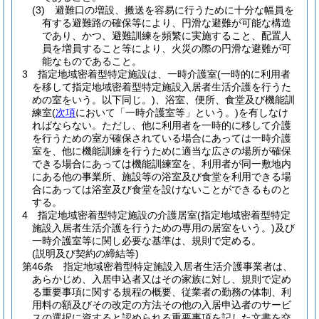
(3)
避難口の増設、搬送を容易に行うために十分な幅員を
有する避難路の確保等により、円滑な避難が可能な構造
であり、かつ、避難訓練を頻繁に実施すること、配置人
員を増員すること等により、火災の際の円滑な避難が可
能なものであること。
3
指定地域密着型特定施設は、一時介護室
(一時的に利用者
を移して指定地域密着型特定施設入居者生活介護を行うた
めの室をいう。以下同じ。)
、浴室、便所、食堂及び機能訓
練室
(
次項
において「一時介護室等」という。)
を有しなけ
ればならない。
ただし、他に利用者を一時的に移して介護
を行うための室が確保されている場合にあっては一時介護
室を、他に機能訓練を行うために適当な広さの場所が確保
できる場合にあっては機能訓練室を、利用者が同一敷地内
にある他の事業所、施設等の浴室及び食堂を利用できる場
合にあっては浴室及び食堂を設けないことができるものと
する。
4
指定地域密着型特定施設の介護居室
(指定地域密着型特定
施設入居者生活介護を行うための専用の居室をいう。)
及び
一時介護室等に関し必要な基準は、規則で定める。
(説明及び契約の締結等)
第46条
指定地域密着型特定施設入居者生活介護事業者は、
あらかじめ、入居申込者又はその家族に対し、規則で定め
る重要事項に関する規程の概要、従業者の勤務の体制、利
用料の額及びその改定の方法その他の入居申込者のサービ
スの選択に資すると認められる重要事項を記した文書を交