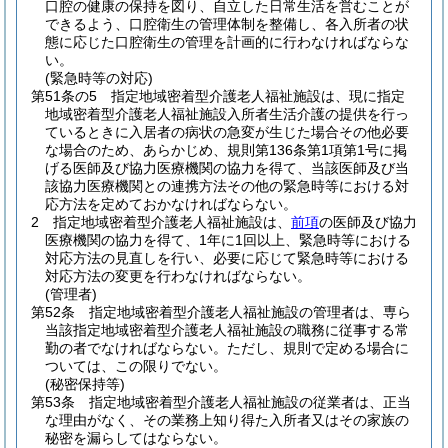
口腔の健康の保持を図り、自立した日常生活を営むことが
できるよう、口腔衛生の管理体制を整備し、各入所者の状
態に応じた口腔衛生の管理を計画的に行わなければならな
い。
(緊急時等の対応)
第51条の5
指定地域密着型介護老人福祉施設は、現に指定
地域密着型介護老人福祉施設入所者生活介護の提供を行っ
ているときに入居者の病状の急変が生じた場合その他必要
な場合のため、あらかじめ、規則第136条第1項第1号に掲
げる医師及び協力医療機関の協力を得て、当該医師及び当
該協力医療機関との連携方法その他の緊急時等における対
応方法を定めておかなければならない。
2
指定地域密着型介護老人福祉施設は、
前項
の医師及び協力
医療機関の協力を得て、1年に1回以上、緊急時等における
対応方法の見直しを行い、必要に応じて緊急時等における
対応方法の変更を行わなければならない。
(管理者)
第52条
指定地域密着型介護老人福祉施設の管理者は、専ら
当該指定地域密着型介護老人福祉施設の職務に従事する常
勤の者でなければならない。
ただし、規則で定める場合に
ついては、この限りでない。
(秘密保持等)
第53条
指定地域密着型介護老人福祉施設の従業者は、正当
な理由がなく、その業務上知り得た入所者又はその家族の
秘密を漏らしてはならない。