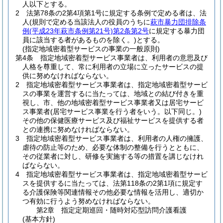
人以下とする。
2
法第78条の2第4項第1号に規定する条例で定める者は、法
人
(規則で定める当該法人の役員のうちに
萩市暴力団排除条
例
(平成23年萩市条例第21号)
第2条第2号
に規定する暴力団
員に該当する者があるものを除く。)
とする。
(指定地域密着型サービスの事業の一般原則)
第4条
指定地域密着型サービス事業者は、利用者の意思及び
人格を尊重して、常に利用者の立場に立ったサービスの提
供に努めなければならない。
2
指定地域密着型サービス事業者は、指定地域密着型サービ
スの事業を運営するに当たっては、地域との結び付きを重
視し、市、他の地域密着型サービス事業者又は居宅サービ
ス事業者
(居宅サービス事業を行う者をいう。以下同じ。)
その他の保健医療サービス及び福祉サービスを提供する者
との連携に努めなければならない。
3
指定地域密着型サービス事業者は、利用者の人権の擁護、
虐待の防止等のため、必要な体制の整備を行うとともに、
その従業者に対し、研修を実施する等の措置を講じなけれ
ばならない。
4
指定地域密着型サービス事業者は、指定地域密着型サービ
スを提供するに当たっては、法第118条の2第1項に規定す
る介護保険等関連情報その他必要な情報を活用し、適切か
つ有効に行うよう努めなければならない。
第2章
指定定期巡回・随時対応型訪問介護看護
(基本方針)