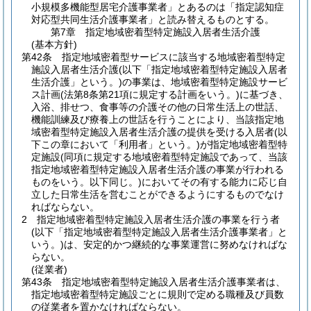
小規模多機能型居宅介護事業者」とあるのは「指定認知症
対応型共同生活介護事業者」と読み替えるものとする。
第7章
指定地域密着型特定施設入居者生活介護
(基本方針)
第42条
指定地域密着型サービスに該当する地域密着型特定
施設入居者生活介護
(以下「指定地域密着型特定施設入居者
生活介護」という。)
の事業は、地域密着型特定施設サービ
ス計画
(法第8条第21項に規定する計画をいう。)
に基づき、
入浴、排せつ、食事等の介護その他の日常生活上の世話、
機能訓練及び療養上の世話を行うことにより、当該指定地
域密着型特定施設入居者生活介護の提供を受ける入居者
(以
下この章において「利用者」という。)
が指定地域密着型特
定施設
(同項に規定する地域密着型特定施設であって、当該
指定地域密着型特定施設入居者生活介護の事業が行われる
ものをいう。以下同じ。)
においてその有する能力に応じ自
立した日常生活を営むことができるようにするものでなけ
ればならない。
2
指定地域密着型特定施設入居者生活介護の事業を行う者
(以下「指定地域密着型特定施設入居者生活介護事業者」と
いう。)
は、安定的かつ継続的な事業運営に努めなければな
らない。
(従業者)
第43条
指定地域密着型特定施設入居者生活介護事業者は、
指定地域密着型特定施設ごとに規則で定める職種及び員数
の従業者を置かなければならない。