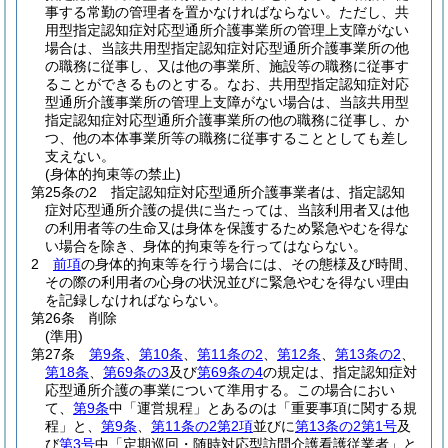
事する常勤の管理者を置かなければならない。
ただし、共
用型指定認知症対応型通所介護事業所の管理上支障がない
場合は、当該共用型指定認知症対応型通所介護事業所の他
の職務に従事し、又は他の事業所、施設等の職務に従事す
ることができるものとする。
なお、共用型指定認知症対応
型通所介護事業所の管理上支障がない場合は、当該共用型
指定認知症対応型通所介護事業所の他の職務に従事し、か
つ、他の本体事業所等の職務に従事することとしても差し
支えない。
(身体的拘束等の禁止)
第25条の2
指定認知症対応型通所介護事業者は、指定認知
症対応型通所介護の提供に当たっては、当該利用者又は他
の利用者等の生命又は身体を保護するため緊急やむを得な
い場合を除き、身体的拘束等を行ってはならない。
2
前項
の身体的拘束等を行う場合には、その態様及び時間、
その際の利用者の心身の状況並びに緊急やむを得ない理由
を記録しなければならない。
第26条
削除
(準用)
第27条
第9条
、
第10条
、
第11条の2
、
第12条
、
第13条の2
、
第18条
、
第69条の3
及び
第69条の4
の規定は、指定認知症対
応型通所介護の事業について準用する。
この場合におい
て、
第9条
中「運営規程」とあるのは「重要事項に関する規
程」と、
第9条
、
第11条の2第2項
並びに
第13条の2第1号
及
び
第3号
中「定期巡回・随時対応型訪問介護看護従業者」と