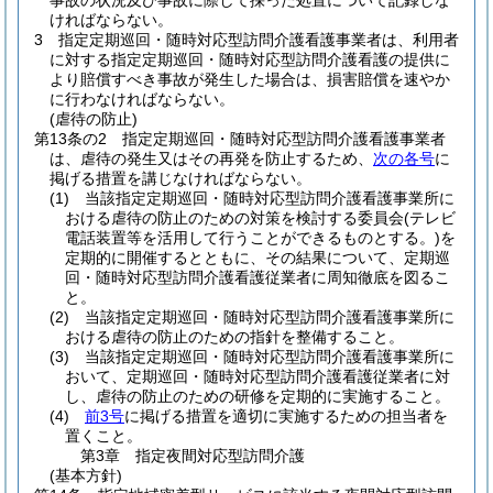
事故の状況及び事故に際して採った処置について記録しな
ければならない。
3
指定定期巡回・随時対応型訪問介護看護事業者は、利用者
に対する指定定期巡回・随時対応型訪問介護看護の提供に
より賠償すべき事故が発生した場合は、損害賠償を速やか
に行わなければならない。
(虐待の防止)
第13条の2
指定定期巡回・随時対応型訪問介護看護事業者
は、虐待の発生又はその再発を防止するため、
次の各号
に
掲げる措置を講じなければならない。
(1)
当該指定定期巡回・随時対応型訪問介護看護事業所に
おける虐待の防止のための対策を検討する委員会
(テレビ
電話装置等を活用して行うことができるものとする。)
を
定期的に開催するとともに、その結果について、定期巡
回・随時対応型訪問介護看護従業者に周知徹底を図るこ
と。
(2)
当該指定定期巡回・随時対応型訪問介護看護事業所に
おける虐待の防止のための指針を整備すること。
(3)
当該指定定期巡回・随時対応型訪問介護看護事業所に
おいて、定期巡回・随時対応型訪問介護看護従業者に対
し、虐待の防止のための研修を定期的に実施すること。
(4)
前3号
に掲げる措置を適切に実施するための担当者を
置くこと。
第3章
指定夜間対応型訪問介護
(基本方針)