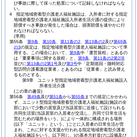
び事故に際して採った処置について記録しなければならな
い。
4
指定地域密着型介護老人福祉施設は、入所者に対する指定
地域密着型介護老人福祉施設入所者生活介護の提供により
賠償すべき事故が発生した場合は、損害賠償を速やかに行
わなければならない。
(準用)
第55条
第9条
、
第10条
、
第11条の2
、
第13条の2
及び
第69条
の3
の規定は、指定地域密着型介護老人福祉施設について準
用する。
この場合において、
第9条
中「運営規程」とあるの
は「重要事項に関する規程」と、
第9条
、
第11条の2第2項
並びに
第13条の2第1号
及び
第3号
中「定期巡回・随時対応
型訪問介護看護従業者」とあるのは「従業者」と読み替え
るものとする。
第9章
ユニット型指定地域密着型介護老人福祉施設入
所者生活介護
(この章の趣旨)
第56条
第49条
及び
第51条
から
第55条
までの規定にかかわら
ず、ユニット型指定地域密着型介護老人福祉施設
(施設の全
部において少数の居室及び当該居室に近接して設けられる
共同生活室
(当該居室の入居者が交流し、共同で日常生活を
営むための場所をいう。)
により一体的に構成される場所
(以下「ユニット」という。)
ごとに入居者の日常生活が営
まれ、これに対する支援が行われる指定地域密着型介護老
人福祉施設をいう。以下同じ。)
の基本方針並びに設備及び