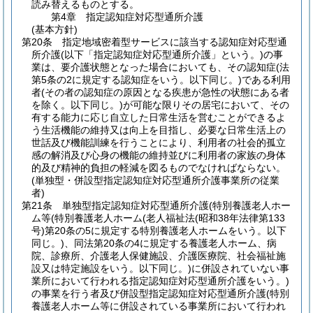
読み替えるものとする。
第4章
指定認知症対応型通所介護
(基本方針)
第20条
指定地域密着型サービスに該当する認知症対応型通
所介護
(以下「指定認知症対応型通所介護」という。)
の事
業は、要介護状態となった場合においても、その認知症
(法
第5条の2に規定する認知症をいう。以下同じ。)
である利用
者
(その者の認知症の原因となる疾患が急性の状態にある者
を除く。以下同じ。)
が可能な限りその居宅において、その
有する能力に応じ自立した日常生活を営むことができるよ
う生活機能の維持又は向上を目指し、必要な日常生活上の
世話及び機能訓練を行うことにより、利用者の社会的孤立
感の解消及び心身の機能の維持並びに利用者の家族の身体
的及び精神的負担の軽減を図るものでなければならない。
(単独型・併設型指定認知症対応型通所介護事業所の従業
者)
第21条
単独型指定認知症対応型通所介護
(特別養護老人ホー
ム等
(特別養護老人ホーム
(老人福祉法
(昭和38年法律第133
号)
第20条の5に規定する特別養護老人ホームをいう。以下
同じ。)
、同法第20条の4に規定する養護老人ホーム、病
院、診療所、介護老人保健施設、介護医療院、社会福祉施
設又は特定施設をいう。以下同じ。)
に併設されていない事
業所において行われる指定認知症対応型通所介護をいう。)
の事業を行う者及び併設型指定認知症対応型通所介護
(特別
養護老人ホーム等に併設されている事業所において行われ