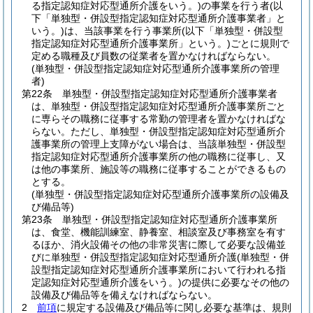
る指定認知症対応型通所介護をいう。)
の事業を行う者
(以
下「単独型・併設型指定認知症対応型通所介護事業者」と
いう。)
は、当該事業を行う事業所
(以下「単独型・併設型
指定認知症対応型通所介護事業所」という。)
ごとに規則で
定める職種及び員数の従業者を置かなければならない。
(単独型・併設型指定認知症対応型通所介護事業所の管理
者)
第22条
単独型・併設型指定認知症対応型通所介護事業者
は、単独型・併設型指定認知症対応型通所介護事業所ごと
に専らその職務に従事する常勤の管理者を置かなければな
らない。
ただし、単独型・併設型指定認知症対応型通所介
護事業所の管理上支障がない場合は、当該単独型・併設型
指定認知症対応型通所介護事業所の他の職務に従事し、又
は他の事業所、施設等の職務に従事することができるもの
とする。
(単独型・併設型指定認知症対応型通所介護事業所の設備及
び備品等)
第23条
単独型・併設型指定認知症対応型通所介護事業所
は、食堂、機能訓練室、静養室、相談室及び事務室を有す
るほか、消火設備その他の非常災害に際して必要な設備並
びに単独型・併設型指定認知症対応型通所介護
(単独型・併
設型指定認知症対応型通所介護事業所において行われる指
定認知症対応型通所介護をいう。)
の提供に必要なその他の
設備及び備品等を備えなければならない。
2
前項
に規定する設備及び備品等に関し必要な基準は、規則