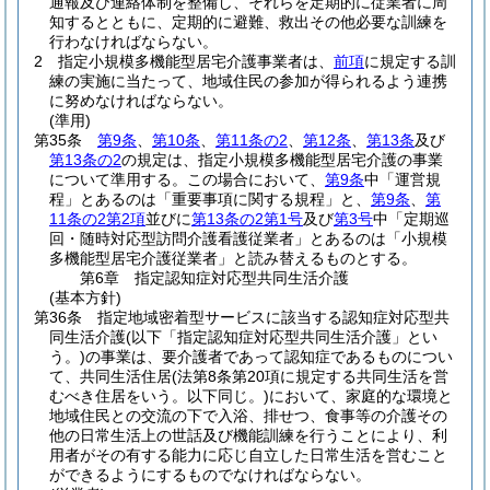
通報及び連絡体制を整備し、それらを定期的に従業者に周
知するとともに、定期的に避難、救出その他必要な訓練を
行わなければならない。
2
指定小規模多機能型居宅介護事業者は、
前項
に規定する訓
練の実施に当たって、地域住民の参加が得られるよう連携
に努めなければならない。
(準用)
第35条
第9条
、
第10条
、
第11条の2
、
第12条
、
第13条
及び
第13条の2
の規定は、指定小規模多機能型居宅介護の事業
について準用する。
この場合において、
第9条
中「運営規
程」とあるのは「重要事項に関する規程」と、
第9条
、
第
11条の2第2項
並びに
第13条の2第1号
及び
第3号
中「定期巡
回・随時対応型訪問介護看護従業者」とあるのは「小規模
多機能型居宅介護従業者」と読み替えるものとする。
第6章
指定認知症対応型共同生活介護
(基本方針)
第36条
指定地域密着型サービスに該当する認知症対応型共
同生活介護
(以下「指定認知症対応型共同生活介護」とい
う。)
の事業は、要介護者であって認知症であるものについ
て、共同生活住居
(法第8条第20項に規定する共同生活を営
むべき住居をいう。以下同じ。)
において、家庭的な環境と
地域住民との交流の下で入浴、排せつ、食事等の介護その
他の日常生活上の世話及び機能訓練を行うことにより、利
用者がその有する能力に応じ自立した日常生活を営むこと
ができるようにするものでなければならない。