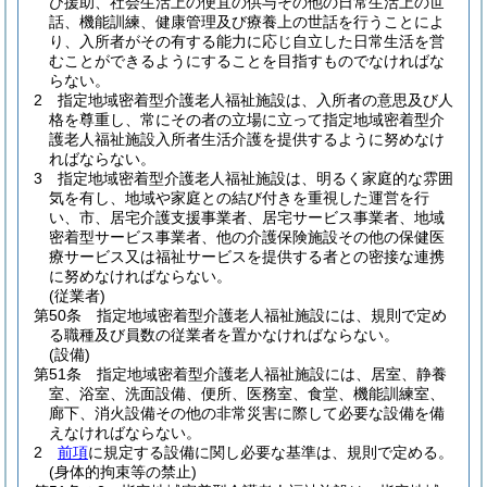
び援助、社会生活上の便宜の供与その他の日常生活上の世
話、機能訓練、健康管理及び療養上の世話を行うことによ
り、入所者がその有する能力に応じ自立した日常生活を営
むことができるようにすることを目指すものでなければな
らない。
2
指定地域密着型介護老人福祉施設は、入所者の意思及び人
格を尊重し、常にその者の立場に立って指定地域密着型介
護老人福祉施設入所者生活介護を提供するように努めなけ
ればならない。
3
指定地域密着型介護老人福祉施設は、明るく家庭的な雰囲
気を有し、地域や家庭との結び付きを重視した運営を行
い、市、居宅介護支援事業者、居宅サービス事業者、地域
密着型サービス事業者、他の介護保険施設その他の保健医
療サービス又は福祉サービスを提供する者との密接な連携
に努めなければならない。
(従業者)
第50条
指定地域密着型介護老人福祉施設には、規則で定め
る職種及び員数の従業者を置かなければならない。
(設備)
第51条
指定地域密着型介護老人福祉施設には、居室、静養
室、浴室、洗面設備、便所、医務室、食堂、機能訓練室、
廊下、消火設備その他の非常災害に際して必要な設備を備
えなければならない。
2
前項
に規定する設備に関し必要な基準は、規則で定める。
(身体的拘束等の禁止)