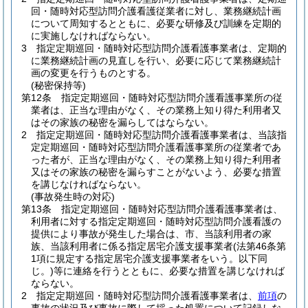
回・随時対応型訪問介護看護従業者に対し、業務継続計画
について周知するとともに、必要な研修及び訓練を定期的
に実施しなければならない。
3
指定定期巡回・随時対応型訪問介護看護事業者は、定期的
に業務継続計画の見直しを行い、必要に応じて業務継続計
画の変更を行うものとする。
(秘密保持等)
第12条
指定定期巡回・随時対応型訪問介護看護事業所の従
業者は、正当な理由がなく、その業務上知り得た利用者又
はその家族の秘密を漏らしてはならない。
2
指定定期巡回・随時対応型訪問介護看護事業者は、当該指
定定期巡回・随時対応型訪問介護看護事業所の従業者であ
った者が、正当な理由がなく、その業務上知り得た利用者
又はその家族の秘密を漏らすことがないよう、必要な措置
を講じなければならない。
(事故発生時の対応)
第13条
指定定期巡回・随時対応型訪問介護看護事業者は、
利用者に対する指定定期巡回・随時対応型訪問介護看護の
提供により事故が発生した場合は、市、当該利用者の家
族、当該利用者に係る指定居宅介護支援事業者
(法第46条第
1項に規定する指定居宅介護支援事業者をいう。以下同
じ。)
等に連絡を行うとともに、必要な措置を講じなければ
ならない。
2
指定定期巡回・随時対応型訪問介護看護事業者は、
前項
の