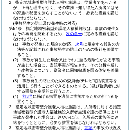
2
指定地域密着型介護老人福祉施設は、従業者であった者
が、正当な理由がなく、その業務上知り得た入所者又はそ
の家族の秘密を漏らすことがないよう、必要な措置を講じ
なければならない。
(事故発生の防止及び発生時の対応)
第54条
指定地域密着型介護老人福祉施設は、事故の発生又
はその再発を防止するため、
次の各号
に定める措置を講じ
なければならない。
(1)
事故が発生した場合の対応、
次号
に規定する報告の方
法等が記載された事故発生の防止のための指針を整備す
ること。
(2)
事故が発生した場合又はそれに至る危険性がある事態
が生じた場合に、当該事実が報告され、その分析を通し
た改善策について、従業者に周知徹底を図る体制を整備
すること。
(3)
事故発生の防止のための委員会
(テレビ電話装置等を
活用して行うことができるものとする。)
及び従業者に対
する研修を定期的に行うこと。
(4)
前3号
に掲げる措置を適切に実施するための担当者を
置くこと。
2
指定地域密着型介護老人福祉施設は、入所者に対する指定
地域密着型介護老人福祉施設入所者生活介護の提供により
事故が発生した場合は、速やかに市、入所者の家族等に連
絡を行うとともに、必要な措置を講じなければならない。
3
指定地域密着型介護老人福祉施設は、
前項
の事故の状況及