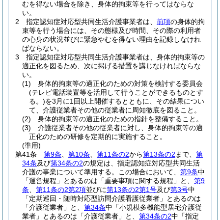
むを得ない場合を除き、身体的拘束等を行ってはならな
い。
2
指定認知症対応型共同生活介護事業者は、
前項
の身体的拘
束等を行う場合には、その態様及び時間、その際の利用者
の心身の状況並びに緊急やむを得ない理由を記録しなけれ
ばならない。
3
指定認知症対応型共同生活介護事業者は、身体的拘束等の
適正化を図るため、次に掲げる措置を講じなければならな
い。
(1)
身体的拘束等の適正化のための対策を検討する委員会
(テレビ電話装置等を活用して行うことができるものとす
る。)
を3月に1回以上開催するとともに、その結果につい
て、介護従業者その他の従業者に周知徹底を図ること。
(2)
身体的拘束等の適正化のための指針を整備すること。
(3)
介護従業者その他の従業者に対し、身体的拘束等の適
正化のための研修を定期的に実施すること。
(準用)
第41条
第9条
、
第10条
、
第11条の2
から
第13条の2
まで、
第
34条
及び
第34条の2
の規定は、指定認知症対応型共同生活
介護の事業について準用する。
この場合において、
第9条
中
「運営規程」とあるのは「重要事項に関する規程」と、
第9
条
、
第11条の2第2項
並びに
第13条の2第1号
及び
第3号
中
「定期巡回・随時対応型訪問介護看護従業者」とあるのは
「介護従業者」と、
第34条
中「小規模多機能型居宅介護従
業者」とあるのは「介護従業者」と、
第34条の2
中「指定