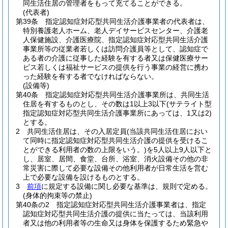
同生活住居の管理者をもって充てることができる。
(代表者)
第39条
指定認知症対応型共同生活介護事業者の代表者は、
特別養護老人ホーム、老人デイサービスセンター、介護老
人保健施設、介護医療院、指定認知症対応型共同生活介護
事業所等の従業者若しくは訪問介護員等として、認知症で
ある者の介護に従事した経験を有する者又は保健医療サー
ビス若しくは福祉サービスの提供を行う事業の経営に携わ
った経験を有する者でなければならない。
(設備等)
第40条
指定認知症対応型共同生活介護事業所は、共同生活
住居を有するものとし、その数は1以上3以下
(サテライト型
指定認知症対応型共同生活介護事業所にあっては、1又は2)
とする。
2
共同生活住居は、その入居定員
(当該共同生活住居におい
て同時に指定認知症対応型共同生活介護の提供を受けるこ
とができる利用者の数の上限をいう。)
を5人以上9人以下と
し、居室、居間、食堂、台所、浴室、消火設備その他の非
常災害に際して必要な設備その他利用者が日常生活を営む
上で必要な設備を設けるものとする。
3
前項
に規定する設備に関し必要な基準は、規則で定める。
(身体的拘束等の禁止)
第40条の2
指定認知症対応型共同生活介護事業者は、指定
認知症対応型共同生活介護の提供に当たっては、当該利用
者又は他の利用者等の生命又は身体を保護するため緊急や