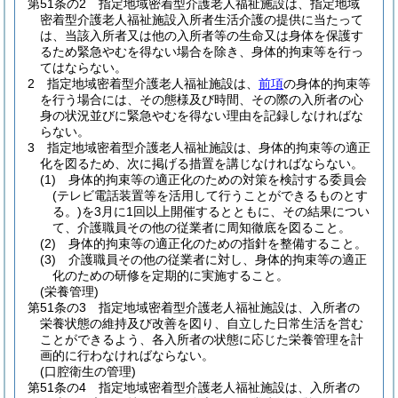
第51条の2
指定地域密着型介護老人福祉施設は、指定地域
密着型介護老人福祉施設入所者生活介護の提供に当たって
は、当該入所者又は他の入所者等の生命又は身体を保護す
るため緊急やむを得ない場合を除き、身体的拘束等を行っ
てはならない。
2
指定地域密着型介護老人福祉施設は、
前項
の身体的拘束等
を行う場合には、その態様及び時間、その際の入所者の心
身の状況並びに緊急やむを得ない理由を記録しなければな
らない。
3
指定地域密着型介護老人福祉施設は、身体的拘束等の適正
化を図るため、次に掲げる措置を講じなければならない。
(1)
身体的拘束等の適正化のための対策を検討する委員会
(テレビ電話装置等を活用して行うことができるものとす
る。)
を3月に1回以上開催するとともに、その結果につい
て、介護職員その他の従業者に周知徹底を図ること。
(2)
身体的拘束等の適正化のための指針を整備すること。
(3)
介護職員その他の従業者に対し、身体的拘束等の適正
化のための研修を定期的に実施すること。
(栄養管理)
第51条の3
指定地域密着型介護老人福祉施設は、入所者の
栄養状態の維持及び改善を図り、自立した日常生活を営む
ことができるよう、各入所者の状態に応じた栄養管理を計
画的に行わなければならない。
(口腔衛生の管理)
第51条の4
指定地域密着型介護老人福祉施設は、入所者の