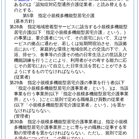
あるのは「認知症対応型通所介護従業者」と読み替えるも
のとする。
第5章
指定小規模多機能型居宅介護
(基本方針)
第28条
指定地域密着型サービスに該当する小規模多機能型
居宅介護
(以下「指定小規模多機能型居宅介護」という。)
の事業は、要介護者について、その居宅において、又はサ
ービスの拠点に通わせ、若しくは短期間宿泊させ、当該拠
点において、家庭的な環境と地域住民との交流の下で、入
浴、排せつ、食事等の介護その他の日常生活上の世話及び
機能訓練を行うことにより、利用者がその有する能力に応
じその居宅において自立した日常生活を営むことができる
ようにするものでなければならない。
(従業者)
第29条
指定小規模多機能型居宅介護の事業を行う者
(以下
「指定小規模多機能型居宅介護事業者」という。)
は、当該
事業を行う事業所
(以下「指定小規模多機能型居宅介護事業
所」という。)
ごとに規則で定める職種及び員数の従業者
(以下「小規模多機能型居宅介護従業者」という。)
を置か
なければならない。
(管理者)
第30条
指定小規模多機能型居宅介護事業者は、指定小規模
多機能型居宅介護事業所ごとに専らその職務に従事する常
勤の管理者を置かなければならない。
ただし、規則で定め
る場合については、この限りでない。