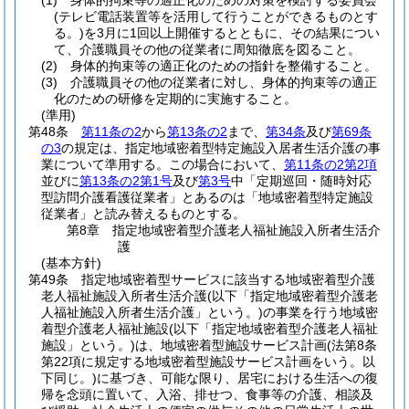
(1)
身体的拘束等の適正化のための対策を検討する委員会
(テレビ電話装置等を活用して行うことができるものとす
る。)
を3月に1回以上開催するとともに、その結果につい
て、介護職員その他の従業者に周知徹底を図ること。
(2)
身体的拘束等の適正化のための指針を整備すること。
(3)
介護職員その他の従業者に対し、身体的拘束等の適正
化のための研修を定期的に実施すること。
(準用)
第48条
第11条の2
から
第13条の2
まで、
第34条
及び
第69条
の3
の規定は、指定地域密着型特定施設入居者生活介護の事
業について準用する。
この場合において、
第11条の2第2項
並びに
第13条の2第1号
及び
第3号
中「定期巡回・随時対応
型訪問介護看護従業者」とあるのは「地域密着型特定施設
従業者」と読み替えるものとする。
第8章
指定地域密着型介護老人福祉施設入所者生活介
護
(基本方針)
第49条
指定地域密着型サービスに該当する地域密着型介護
老人福祉施設入所者生活介護
(以下「指定地域密着型介護老
人福祉施設入所者生活介護」という。)
の事業を行う地域密
着型介護老人福祉施設
(以下「指定地域密着型介護老人福祉
施設」という。)
は、地域密着型施設サービス計画
(法第8条
第22項に規定する地域密着型施設サービス計画をいう。以
下同じ。)
に基づき、可能な限り、居宅における生活への復
帰を念頭に置いて、入浴、排せつ、食事等の介護、相談及