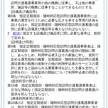
訪問介護看護事業所の他の職務に従事し、又は他の事業
所、施設等の職務に従事することができるものとする。
(設備及び備品等)
第8条
指定定期巡回・随時対応型訪問介護看護事業所には、
事業の運営を行うために必要な広さを有する専用の区画を
設けるほか、指定定期巡回・随時対応型訪問介護看護の提
供に必要な設備及び備品等を備えなければならない。
2
前項
に規定する設備及び備品等に関し必要な基準は、規則
で定める。
(説明及び同意)
第9条
指定定期巡回・随時対応型訪問介護看護事業者は、指
定定期巡回・随時対応型訪問介護看護の提供の開始に際
し、あらかじめ、利用申込者又はその家族に対し、規則で
定める運営規程の概要、定期巡回・随時対応型訪問介護看
護従業者の勤務の体制その他の利用申込者のサービスの選
択に資すると認められる重要事項を記した文書を交付して
説明を行い、当該提供の開始について利用申込者の同意を
得なければならない。
(提供拒否の禁止)
第10条
指定定期巡回・随時対応型訪問介護看護事業者は、
正当な理由なく指定定期巡回・随時対応型訪問介護看護の
提供を拒んではならない。
(身体的拘束等の禁止)
第10条の2
指定定期巡回・随時対応型訪問介護看護事業者
は、指定定期巡回・随時対応型訪問介護看護の提供に当た