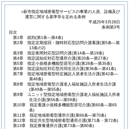
○萩市指定地域密着型サービスの事業の人員、設備及び
運営に関する基準等を定める条例
平成25年3月28日
条例第3号
目次
第1章
総則
(第1条―第4条)
第2章
指定定期巡回・随時対応型訪問介護看護
(第5条―第
13条の2)
第3章
指定夜間対応型訪問介護
(第14条―第19条)
第4章
指定認知症対応型通所介護
(第20条―第27条)
第5章
指定小規模多機能型居宅介護
(第28条―第35条)
第6章
指定認知症対応型共同生活介護
(第36条―第41条)
第7章
指定地域密着型特定施設入居者生活介護
(第42条―
第48条)
第8章
指定地域密着型介護老人福祉施設入所者生活介護
(第49条―第55条)
第9章
ユニット型指定地域密着型介護老人福祉施設入所者
生活介護
(第56条―第59条)
第10章
指定看護小規模多機能型居宅介護
(第60条―第65
条)
第11章
指定地域密着型通所介護
(第66条―第70条)
第12章
指定共生型地域密着型通所介護
(第71条・第72条)
第13章
指定療養通所介護
(第73条―第80条)