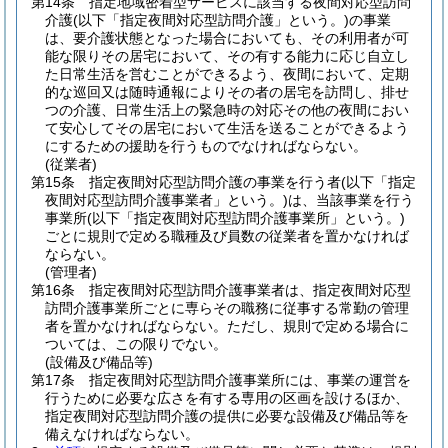
第14条
指定地域密着型サービスに該当する夜間対応型訪問
介護
(以下「指定夜間対応型訪問介護」という。)
の事業
は、要介護状態となった場合においても、その利用者が可
能な限りその居宅において、その有する能力に応じ自立し
た日常生活を営むことができるよう、夜間において、定期
的な巡回又は随時通報によりその者の居宅を訪問し、排せ
つの介護、日常生活上の緊急時の対応その他の夜間におい
て安心してその居宅において生活を送ることができるよう
にするための援助を行うものでなければならない。
(従業者)
第15条
指定夜間対応型訪問介護の事業を行う者
(以下「指定
夜間対応型訪問介護事業者」という。)
は、当該事業を行う
事業所
(以下「指定夜間対応型訪問介護事業所」という。)
ごとに規則で定める職種及び員数の従業者を置かなければ
ならない。
(管理者)
第16条
指定夜間対応型訪問介護事業者は、指定夜間対応型
訪問介護事業所ごとに専らその職務に従事する常勤の管理
者を置かなければならない。
ただし、規則で定める場合に
ついては、この限りでない。
(設備及び備品等)
第17条
指定夜間対応型訪問介護事業所には、事業の運営を
行うために必要な広さを有する専用の区画を設けるほか、
指定夜間対応型訪問介護の提供に必要な設備及び備品等を
備えなければならない。