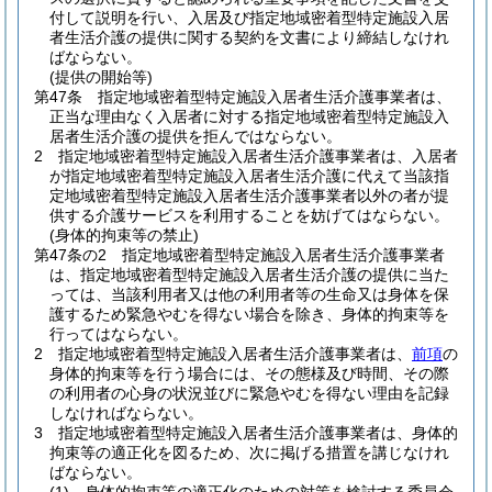
付して説明を行い、入居及び指定地域密着型特定施設入居
者生活介護の提供に関する契約を文書により締結しなけれ
ばならない。
(提供の開始等)
第47条
指定地域密着型特定施設入居者生活介護事業者は、
正当な理由なく入居者に対する指定地域密着型特定施設入
居者生活介護の提供を拒んではならない。
2
指定地域密着型特定施設入居者生活介護事業者は、入居者
が指定地域密着型特定施設入居者生活介護に代えて当該指
定地域密着型特定施設入居者生活介護事業者以外の者が提
供する介護サービスを利用することを妨げてはならない。
(身体的拘束等の禁止)
第47条の2
指定地域密着型特定施設入居者生活介護事業者
は、指定地域密着型特定施設入居者生活介護の提供に当た
っては、当該利用者又は他の利用者等の生命又は身体を保
護するため緊急やむを得ない場合を除き、身体的拘束等を
行ってはならない。
2
指定地域密着型特定施設入居者生活介護事業者は、
前項
の
身体的拘束等を行う場合には、その態様及び時間、その際
の利用者の心身の状況並びに緊急やむを得ない理由を記録
しなければならない。
3
指定地域密着型特定施設入居者生活介護事業者は、身体的
拘束等の適正化を図るため、次に掲げる措置を講じなけれ
ばならない。