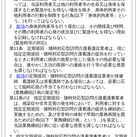
っては、当該利用者又は他の利用者等の生命又は身体を保
護するため緊急やむを得ない場合を除き、身体的拘束その
他利用者の行動を制限する行為
(以下「身体的拘束等」とい
う。)
を行ってはならない。
2
前項
の身体的拘束等を行う場合には、その態様及び時間、
その際の利用者の心身の状況並びに緊急やむを得ない理由
を記録しなければならない。
(緊急時等の対応)
第11条
定期巡回・随時対応型訪問介護看護従業者は、現に
指定定期巡回・随時対応型訪問介護看護の提供を行ってい
るときに利用者に病状の急変が生じた場合その他必要な場
合は、速やかに主治の医師への連絡を行う等の必要な措置
を講じなければならない。
2
前項
の定期巡回・随時対応型訪問介護看護従業者が保健
師、看護師又は准看護師である場合にあっては、必要に応
じて臨時応急の手当てを行わなければならない。
(業務継続計画の策定等)
第11条の2
指定定期巡回・随時対応型訪問介護看護事業者
は、感染症や非常災害の発生時において、利用者に対する
指定定期巡回・随時対応型訪問介護看護の提供を継続的に
実施するための、及び非常時の体制で早期の業務再開を図
るための計画
(以下「業務継続計画」という。)
を策定し、
当該業務継続計画に従い必要な措置を講じなければならな
い。
2
指定定期巡回・随時対応型訪問介護看護事業者は、定期巡