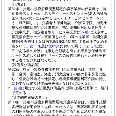
(代表者)
第31条
指定小規模多機能型居宅介護事業者の代表者は、特
別養護老人ホーム、老人デイサービスセンター
(老人福祉法
第20条の2の2に規定する老人デイサービスセンターをい
う。以下同じ。)
、介護老人保健施設、介護医療院、指定小
規模多機能型居宅介護事業所、指定認知症対応型共同生活
介護事業所、指定複合型サービス事業所
(
第63条
に規定する
指定複合型サービス事業所をいう。)
等の従業者、訪問介護
員等
(介護福祉士又は法第8条第2項に規定する政令で定める
者をいう。
第39条
及び
第63条
において同じ。)
として認知
症である者の介護に従事した経験を有する者又は保健医療
サービス若しくは福祉サービスの経営に携わった経験を有
する者でなければならない。
(設備及び備品等)
第32条
指定小規模多機能型居宅介護事業所は、居間、食
堂、台所、宿泊室、浴室、消火設備その他の非常災害に際
して必要な設備その他指定小規模多機能型居宅介護の提供
に必要な設備及び備品等を備えなければならない。
2
前項
に規定する設備及び備品等に関し必要な基準は、規則
で定める。
(身体的拘束等の禁止)
第33条
指定小規模多機能型居宅介護事業者は、指定小規模
多機能型居宅介護の提供に当たっては、当該利用者又は他
の利用者等の生命又は身体を保護するため緊急やむを得な