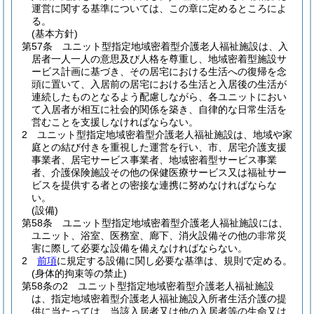
運営に関する基準については、この章に定めるところによ
る。
(基本方針)
第57条
ユニット型指定地域密着型介護老人福祉施設は、入
居者一人一人の意思及び人格を尊重し、地域密着型施設サ
ービス計画に基づき、その居宅における生活への復帰を念
頭に置いて、入居前の居宅における生活と入居後の生活が
連続したものとなるよう配慮しながら、各ユニットにおい
て入居者が相互に社会的関係を築き、自律的な日常生活を
営むことを支援しなければならない。
2
ユニット型指定地域密着型介護老人福祉施設は、地域や家
庭との結び付きを重視した運営を行い、市、居宅介護支援
事業者、居宅サービス事業者、地域密着型サービス事業
者、介護保険施設その他の保健医療サービス又は福祉サー
ビスを提供する者との密接な連携に努めなければならな
い。
(設備)
第58条
ユニット型指定地域密着型介護老人福祉施設には、
ユニット、浴室、医務室、廊下、消火設備その他の非常災
害に際して必要な設備を備えなければならない。
2
前項
に規定する設備に関し必要な基準は、規則で定める。
(身体的拘束等の禁止)
第58条の2
ユニット型指定地域密着型介護老人福祉施設
は、指定地域密着型介護老人福祉施設入所者生活介護の提
供に当たっては、当該入居者又は他の入居者等の生命又は