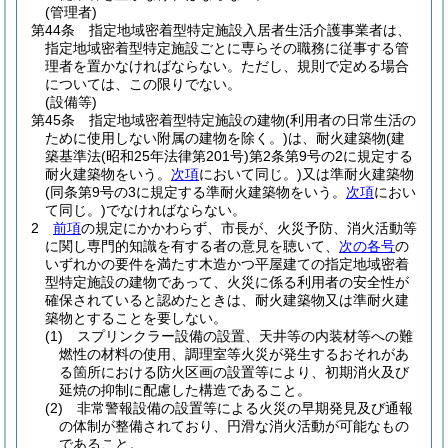
(管理者)
第44条
指定地域密着型特定施設入居者生活介護事業者は、
指定地域密着型特定施設ごとに専らその職務に従事する管
理者を置かなければならない。
ただし、規則で定める場合
については、この限りでない。
(設備等)
第45条
指定地域密着型特定施設の建物
(利用者の日常生活の
ために使用しない附属の建物を除く。)
は、耐火建築物
(建
築基準法
(昭和25年法律第201号)
第2条第9号の2に規定する
耐火建築物をいう。
次項
において同じ。)
又は準耐火建築物
(同条第9号の3に規定する準耐火建築物をいう。
次項
におい
て同じ。)
でなければならない。
2
前項
の規定にかかわらず、市長が、火災予防、消火活動等
に関し専門的知識を有する者の意見を聴いて、
次の各号
の
いずれかの要件を満たす木造かつ平屋建ての指定地域密着
型特定施設の建物であって、火災に係る利用者の安全性が
確保されていると認めたときは、耐火建築物又は準耐火建
築物とすることを要しない。
(1)
スプリンクラー設備の設置、天井等の内装材等への難
燃性の材料の使用、調理室等火災が発生するおそれがあ
る箇所における防火区画の設置等により、初期消火及び
延焼の抑制に配慮した構造であること。
(2)
非常警報設備の設置等による火災の早期発見及び通報
の体制が整備されており、円滑な消火活動が可能なもの
であること。