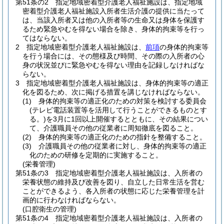
第51条の2
指定地域密着型介護老人福祉施設は、指定地域
密着型介護老人福祉施設入所者生活介護の提供に当たって
は、当該入所者又は他の入所者等の生命又は身体を保護す
るため緊急やむを得ない場合を除き、身体的拘束等を行っ
てはならない。
2
指定地域密着型介護老人福祉施設は、
前項
の身体的拘束等
を行う場合には、その態様及び時間、その際の入所者の心
身の状況並びに緊急やむを得ない理由を記録しなければな
らない。
3
指定地域密着型介護老人福祉施設は、身体的拘束等の適正
化を図るため、次に掲げる措置を講じなければならない。
(1)
身体的拘束等の適正化のための対策を検討する委員会
(テレビ電話装置等を活用して行うことができるものとす
る。)
を3月に1回以上開催するとともに、その結果につい
て、介護職員その他の従業者に周知徹底を図ること。
(2)
身体的拘束等の適正化のための指針を整備すること。
(3)
介護職員その他の従業者に対し、身体的拘束等の適正
化のための研修を定期的に実施すること。
(栄養管理)
第51条の3
指定地域密着型介護老人福祉施設は、入所者の
栄養状態の維持及び改善を図り、自立した日常生活を営む
ことができるよう、各入所者の状態に応じた栄養管理を計
画的に行わなければならない。
(口腔衛生の管理)
第51条の4
指定地域密着型介護老人福祉施設は、入所者の