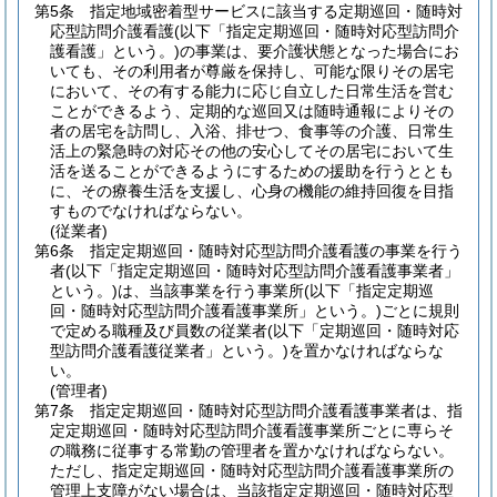
第5条
指定地域密着型サービスに該当する定期巡回・随時対
応型訪問介護看護
(以下「指定定期巡回・随時対応型訪問介
護看護」という。)
の事業は、要介護状態となった場合にお
いても、その利用者が尊厳を保持し、可能な限りその居宅
において、その有する能力に応じ自立した日常生活を営む
ことができるよう、定期的な巡回又は随時通報によりその
者の居宅を訪問し、入浴、排せつ、食事等の介護、日常生
活上の緊急時の対応その他の安心してその居宅において生
活を送ることができるようにするための援助を行うととも
に、その療養生活を支援し、心身の機能の維持回復を目指
すものでなければならない。
(従業者)
第6条
指定定期巡回・随時対応型訪問介護看護の事業を行う
者
(以下「指定定期巡回・随時対応型訪問介護看護事業者」
という。)
は、当該事業を行う事業所
(以下「指定定期巡
回・随時対応型訪問介護看護事業所」という。)
ごとに規則
で定める職種及び員数の従業者
(以下「定期巡回・随時対応
型訪問介護看護従業者」という。)
を置かなければならな
い。
(管理者)
第7条
指定定期巡回・随時対応型訪問介護看護事業者は、指
定定期巡回・随時対応型訪問介護看護事業所ごとに専らそ
の職務に従事する常勤の管理者を置かなければならない。
ただし、指定定期巡回・随時対応型訪問介護看護事業所の
管理上支障がない場合は、当該指定定期巡回・随時対応型