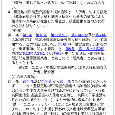
び事故に際して採った処置について記録しなければならな
い。
4
指定地域密着型介護老人福祉施設は、入所者に対する指定
地域密着型介護老人福祉施設入所者生活介護の提供により
賠償すべき事故が発生した場合は、損害賠償を速やかに行
わなければならない。
(準用)
第55条
第9条
、
第10条
、
第11条の2
、
第13条の2
及び
第69条
の3
の規定は、指定地域密着型介護老人福祉施設について準
用する。
この場合において、
第9条
中「運営規程」とあるの
は「重要事項に関する規程」と、
第9条
、
第11条の2第2項
並びに
第13条の2第1号
及び
第3号
中「定期巡回・随時対応
型訪問介護看護従業者」とあるのは「従業者」と読み替え
るものとする。
第9章
ユニット型指定地域密着型介護老人福祉施設入
所者生活介護
(この章の趣旨)
第56条
第49条
及び
第51条
から
第55条
までの規定にかかわら
ず、ユニット型指定地域密着型介護老人福祉施設
(施設の全
部において少数の居室及び当該居室に近接して設けられる
共同生活室
(当該居室の入居者が交流し、共同で日常生活を
営むための場所をいう。)
により一体的に構成される場所
(以下「ユニット」という。)
ごとに入居者の日常生活が営
まれ、これに対する支援が行われる指定地域密着型介護老
人福祉施設をいう。以下同じ。)
の基本方針並びに設備及び