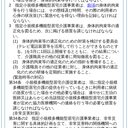
い場合を除き、身体的拘束等を行ってはならない。
2
指定小規模多機能型居宅介護事業者は、
前項
の身体的拘束
等を行う場合には、その態様及び時間、その際の利用者の
心身の状況並びに緊急やむを得ない理由を記録しなければ
ならない。
3
指定小規模多機能型居宅介護事業者は、身体的拘束等の適
正化を図るため、次に掲げる措置を講じなければならな
い。
(1)
身体的拘束等の適正化のための対策を検討する委員会
(テレビ電話装置等を活用して行うことができるものとす
る。)
を3月に1回以上開催するとともに、その結果につい
て、介護職員その他の従業者に周知徹底を図ること。
(2)
身体的拘束等の適正化のための指針を整備すること。
(3)
介護職員その他の従業者に対し、身体的拘束等の適正
化のための研修を定期的に実施すること。
(緊急時等の対応)
第34条
小規模多機能型居宅介護従業者は、現に指定小規模
多機能型居宅介護の提供を行っているときに利用者に病状
の急変が生じた場合その他必要な場合は、速やかに主治の
医師又はあらかじめ当該指定小規模多機能型居宅介護事業
者が定めた協力医療機関への連絡を行う等の必要な措置を
講じなければならない。
(非常災害対策)
第34条の2
指定小規模多機能型居宅介護事業者は、非常災
害に関する具体的計画を立て、非常災害時の関係機関への