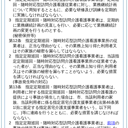
回・随時対応型訪問介護看護従業者に対し、業務継続計画
について周知するとともに、必要な研修及び訓練を定期的
に実施しなければならない。
3
指定定期巡回・随時対応型訪問介護看護事業者は、定期的
に業務継続計画の見直しを行い、必要に応じて業務継続計
画の変更を行うものとする。
(秘密保持等)
第12条
指定定期巡回・随時対応型訪問介護看護事業所の従
業者は、正当な理由がなく、その業務上知り得た利用者又
はその家族の秘密を漏らしてはならない。
2
指定定期巡回・随時対応型訪問介護看護事業者は、当該指
定定期巡回・随時対応型訪問介護看護事業所の従業者であ
った者が、正当な理由がなく、その業務上知り得た利用者
又はその家族の秘密を漏らすことがないよう、必要な措置
を講じなければならない。
(事故発生時の対応)
第13条
指定定期巡回・随時対応型訪問介護看護事業者は、
利用者に対する指定定期巡回・随時対応型訪問介護看護の
提供により事故が発生した場合は、市、当該利用者の家
族、当該利用者に係る指定居宅介護支援事業者
(法第46条第
1項に規定する指定居宅介護支援事業者をいう。以下同
じ。)
等に連絡を行うとともに、必要な措置を講じなければ
ならない。
2
指定定期巡回・随時対応型訪問介護看護事業者は、
前項
の