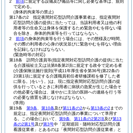
2
前項
に規定する設備及び備品等に関し必要な基準は、規則
で定める。
(身体的拘束等の禁止)
第17条の2
指定夜間対応型訪問介護事業者は、指定夜間対
応型訪問介護の提供に当たっては、当該利用者又は他の利
用者等の生命又は身体を保護するため緊急やむを得ない場
合を除き、身体的拘束等を行ってはならない。
2
前項
の身体的拘束等を行う場合には、その態様及び時間、
その際の利用者の心身の状況並びに緊急やむを得ない理由
を記録しなければならない。
(緊急時等の対応)
第18条
訪問介護員等
(指定夜間対応型訪問介護の提供に当た
る介護福祉士又は法第8条第2項に規定する政令で定める者
(介護保険法施行規則
(平成11年厚生省令第36号)
第22条の
23第1項に規定する介護職員初任者研修課程を修了した者
に限る。)
をいう。)
は、現に指定夜間対応型訪問介護の提
供を行っているときに利用者に病状の急変が生じた場合そ
の他必要な場合は、速やかに主治の医師への連絡を行う等
の必要な措置を講じなければならない。
(準用)
第19条
第9条
、
第10条
及び
第11条の2
から
第13条の2
までの
規定は、指定夜間対応型訪問介護の事業について準用す
る。
この場合において、
第9条
、
第11条の2第2項
及び
第13
条の2第1号
及び
第3号
中「定期巡回・随時対応型訪問介護
看護従業者」とあるのは「夜間対応型訪問介護従業者」と