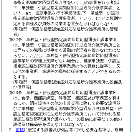
る指定認知症対応型通所介護をいう。)
の事業を行う者
(以
下「単独型・併設型指定認知症対応型通所介護事業者」と
いう。)
は、当該事業を行う事業所
(以下「単独型・併設型
指定認知症対応型通所介護事業所」という。)
ごとに規則で
定める職種及び員数の従業者を置かなければならない。
(単独型・併設型指定認知症対応型通所介護事業所の管理
者)
第22条
単独型・併設型指定認知症対応型通所介護事業者
は、単独型・併設型指定認知症対応型通所介護事業所ごと
に専らその職務に従事する常勤の管理者を置かなければな
らない。
ただし、単独型・併設型指定認知症対応型通所介
護事業所の管理上支障がない場合は、当該単独型・併設型
指定認知症対応型通所介護事業所の他の職務に従事し、又
は他の事業所、施設等の職務に従事することができるもの
とする。
(単独型・併設型指定認知症対応型通所介護事業所の設備及
び備品等)
第23条
単独型・併設型指定認知症対応型通所介護事業所
は、食堂、機能訓練室、静養室、相談室及び事務室を有す
るほか、消火設備その他の非常災害に際して必要な設備並
びに単独型・併設型指定認知症対応型通所介護
(単独型・併
設型指定認知症対応型通所介護事業所において行われる指
定認知症対応型通所介護をいう。)
の提供に必要なその他の
設備及び備品等を備えなければならない。
2
前項
に規定する設備及び備品等に関し必要な基準は、規則