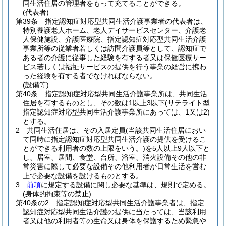
同生活住居の管理者をもって充てることができる。
(代表者)
第39条
指定認知症対応型共同生活介護事業者の代表者は、
特別養護老人ホーム、老人デイサービスセンター、介護老
人保健施設、介護医療院、指定認知症対応型共同生活介護
事業所等の従業者若しくは訪問介護員等として、認知症で
ある者の介護に従事した経験を有する者又は保健医療サー
ビス若しくは福祉サービスの提供を行う事業の経営に携わ
った経験を有する者でなければならない。
(設備等)
第40条
指定認知症対応型共同生活介護事業所は、共同生活
住居を有するものとし、その数は1以上3以下
(サテライト型
指定認知症対応型共同生活介護事業所にあっては、1又は2)
とする。
2
共同生活住居は、その入居定員
(当該共同生活住居におい
て同時に指定認知症対応型共同生活介護の提供を受けるこ
とができる利用者の数の上限をいう。)
を5人以上9人以下と
し、居室、居間、食堂、台所、浴室、消火設備その他の非
常災害に際して必要な設備その他利用者が日常生活を営む
上で必要な設備を設けるものとする。
3
前項
に規定する設備に関し必要な基準は、規則で定める。
(身体的拘束等の禁止)
第40条の2
指定認知症対応型共同生活介護事業者は、指定
認知症対応型共同生活介護の提供に当たっては、当該利用
者又は他の利用者等の生命又は身体を保護するため緊急や