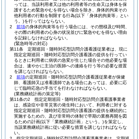
っては、当該利用者又は他の利用者等の生命又は身体を保
護するため緊急やむを得ない場合を除き、身体的拘束その
他利用者の行動を制限する行為
(以下「身体的拘束等」とい
う。)
を行ってはならない。
2
前項
の身体的拘束等を行う場合には、その態様及び時間、
その際の利用者の心身の状況並びに緊急やむを得ない理由
を記録しなければならない。
(緊急時等の対応)
第11条
定期巡回・随時対応型訪問介護看護従業者は、現に
指定定期巡回・随時対応型訪問介護看護の提供を行ってい
るときに利用者に病状の急変が生じた場合その他必要な場
合は、速やかに主治の医師への連絡を行う等の必要な措置
を講じなければならない。
2
前項
の定期巡回・随時対応型訪問介護看護従業者が保健
師、看護師又は准看護師である場合にあっては、必要に応
じて臨時応急の手当てを行わなければならない。
(業務継続計画の策定等)
第11条の2
指定定期巡回・随時対応型訪問介護看護事業者
は、感染症や非常災害の発生時において、利用者に対する
指定定期巡回・随時対応型訪問介護看護の提供を継続的に
実施するための、及び非常時の体制で早期の業務再開を図
るための計画
(以下「業務継続計画」という。)
を策定し、
当該業務継続計画に従い必要な措置を講じなければならな
い。
2
指定定期巡回・随時対応型訪問介護看護事業者は、定期巡