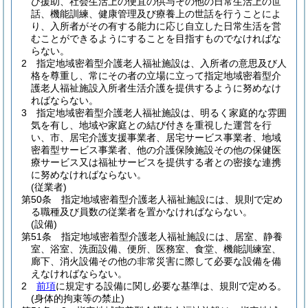
び援助、社会生活上の便宜の供与その他の日常生活上の世
話、機能訓練、健康管理及び療養上の世話を行うことによ
り、入所者がその有する能力に応じ自立した日常生活を営
むことができるようにすることを目指すものでなければな
らない。
2
指定地域密着型介護老人福祉施設は、入所者の意思及び人
格を尊重し、常にその者の立場に立って指定地域密着型介
護老人福祉施設入所者生活介護を提供するように努めなけ
ればならない。
3
指定地域密着型介護老人福祉施設は、明るく家庭的な雰囲
気を有し、地域や家庭との結び付きを重視した運営を行
い、市、居宅介護支援事業者、居宅サービス事業者、地域
密着型サービス事業者、他の介護保険施設その他の保健医
療サービス又は福祉サービスを提供する者との密接な連携
に努めなければならない。
(従業者)
第50条
指定地域密着型介護老人福祉施設には、規則で定め
る職種及び員数の従業者を置かなければならない。
(設備)
第51条
指定地域密着型介護老人福祉施設には、居室、静養
室、浴室、洗面設備、便所、医務室、食堂、機能訓練室、
廊下、消火設備その他の非常災害に際して必要な設備を備
えなければならない。
2
前項
に規定する設備に関し必要な基準は、規則で定める。
(身体的拘束等の禁止)