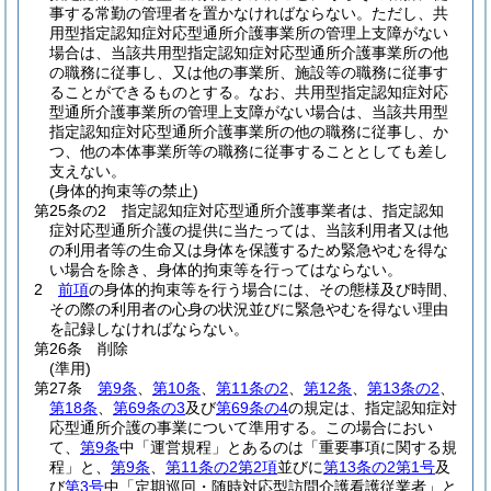
事する常勤の管理者を置かなければならない。
ただし、共
用型指定認知症対応型通所介護事業所の管理上支障がない
場合は、当該共用型指定認知症対応型通所介護事業所の他
の職務に従事し、又は他の事業所、施設等の職務に従事す
ることができるものとする。
なお、共用型指定認知症対応
型通所介護事業所の管理上支障がない場合は、当該共用型
指定認知症対応型通所介護事業所の他の職務に従事し、か
つ、他の本体事業所等の職務に従事することとしても差し
支えない。
(身体的拘束等の禁止)
第25条の2
指定認知症対応型通所介護事業者は、指定認知
症対応型通所介護の提供に当たっては、当該利用者又は他
の利用者等の生命又は身体を保護するため緊急やむを得な
い場合を除き、身体的拘束等を行ってはならない。
2
前項
の身体的拘束等を行う場合には、その態様及び時間、
その際の利用者の心身の状況並びに緊急やむを得ない理由
を記録しなければならない。
第26条
削除
(準用)
第27条
第9条
、
第10条
、
第11条の2
、
第12条
、
第13条の2
、
第18条
、
第69条の3
及び
第69条の4
の規定は、指定認知症対
応型通所介護の事業について準用する。
この場合におい
て、
第9条
中「運営規程」とあるのは「重要事項に関する規
程」と、
第9条
、
第11条の2第2項
並びに
第13条の2第1号
及
び
第3号
中「定期巡回・随時対応型訪問介護看護従業者」と