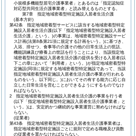
小規模多機能型居宅介護事業者」とあるのは「指定認知症
対応型共同生活介護事業者」と読み替えるものとする。
第7章
指定地域密着型特定施設入居者生活介護
(基本方針)
第42条
指定地域密着型サービスに該当する地域密着型特定
施設入居者生活介護
(以下「指定地域密着型特定施設入居者
生活介護」という。)
の事業は、地域密着型特定施設サービ
ス計画
(法第8条第21項に規定する計画をいう。)
に基づき、
入浴、排せつ、食事等の介護その他の日常生活上の世話、
機能訓練及び療養上の世話を行うことにより、当該指定地
域密着型特定施設入居者生活介護の提供を受ける入居者
(以
下この章において「利用者」という。)
が指定地域密着型特
定施設
(同項に規定する地域密着型特定施設であって、当該
指定地域密着型特定施設入居者生活介護の事業が行われる
ものをいう。以下同じ。)
においてその有する能力に応じ自
立した日常生活を営むことができるようにするものでなけ
ればならない。
2
指定地域密着型特定施設入居者生活介護の事業を行う者
(以下「指定地域密着型特定施設入居者生活介護事業者」と
いう。)
は、安定的かつ継続的な事業運営に努めなければな
らない。
(従業者)
第43条
指定地域密着型特定施設入居者生活介護事業者は、
指定地域密着型特定施設ごとに規則で定める職種及び員数
の従業者を置かなければならない。