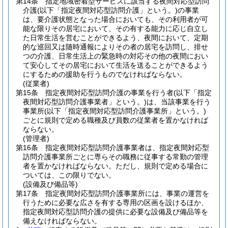
第14条
指定地域密着型サービスに該当する夜間対応型訪問
介護
(以下「指定夜間対応型訪問介護」という。)
の事業
は、要介護状態となった場合においても、その利用者が可
能な限りその居宅において、その有する能力に応じ自立し
た日常生活を営むことができるよう、夜間において、定期
的な巡回又は随時通報によりその者の居宅を訪問し、排せ
つの介護、日常生活上の緊急時の対応その他の夜間におい
て安心してその居宅において生活を送ることができるよう
にするための援助を行うものでなければならない。
(従業者)
第15条
指定夜間対応型訪問介護の事業を行う者
(以下「指定
夜間対応型訪問介護事業者」という。)
は、当該事業を行う
事業所
(以下「指定夜間対応型訪問介護事業所」という。)
ごとに規則で定める職種及び員数の従業者を置かなければ
ならない。
(管理者)
第16条
指定夜間対応型訪問介護事業者は、指定夜間対応型
訪問介護事業所ごとに専らその職務に従事する常勤の管理
者を置かなければならない。
ただし、規則で定める場合に
ついては、この限りでない。
(設備及び備品等)
第17条
指定夜間対応型訪問介護事業所には、事業の運営を
行うために必要な広さを有する専用の区画を設けるほか、
指定夜間対応型訪問介護の提供に必要な設備及び備品等を
備えなければならない。