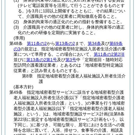
(1)
身体的拘束等の適正化のための対策を検討する委員会
(テレビ電話装置等を活用して行うことができるものとす
る。)
を3月に1回以上開催するとともに、その結果につい
て、介護職員その他の従業者に周知徹底を図ること。
(2)
身体的拘束等の適正化のための指針を整備すること。
(3)
介護職員その他の従業者に対し、身体的拘束等の適正
化のための研修を定期的に実施すること。
(準用)
第48条
第11条の2
から
第13条の2
まで、
第34条
及び
第69条
の3
の規定は、指定地域密着型特定施設入居者生活介護の事
業について準用する。
この場合において、
第11条の2第2項
並びに
第13条の2第1号
及び
第3号
中「定期巡回・随時対応
型訪問介護看護従業者」とあるのは「地域密着型特定施設
従業者」と読み替えるものとする。
第8章
指定地域密着型介護老人福祉施設入所者生活介
護
(基本方針)
第49条
指定地域密着型サービスに該当する地域密着型介護
老人福祉施設入所者生活介護
(以下「指定地域密着型介護老
人福祉施設入所者生活介護」という。)
の事業を行う地域密
着型介護老人福祉施設
(以下「指定地域密着型介護老人福祉
施設」という。)
は、地域密着型施設サービス計画
(法第8条
第22項に規定する地域密着型施設サービス計画をいう。以
下同じ。)
に基づき、可能な限り、居宅における生活への復
帰を念頭に置いて、入浴、排せつ、食事等の介護、相談及