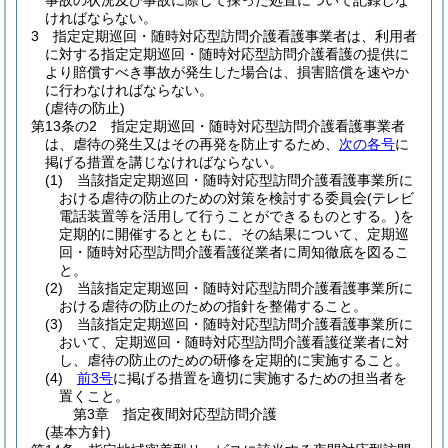
事故の状況及び事故に際して採った処置について記録しな
ければならない。
3
指定定期巡回・随時対応型訪問介護看護事業者は、利用者
に対する指定定期巡回・随時対応型訪問介護看護の提供に
より賠償すべき事故が発生した場合は、損害賠償を速やか
に行わなければならない。
(虐待の防止)
第13条の2
指定定期巡回・随時対応型訪問介護看護事業者
は、虐待の発生又はその再発を防止するため、
次の各号
に
掲げる措置を講じなければならない。
(1)
当該指定定期巡回・随時対応型訪問介護看護事業所に
おける虐待の防止のための対策を検討する委員会
(テレビ
電話装置等を活用して行うことができるものとする。)
を
定期的に開催するとともに、その結果について、定期巡
回・随時対応型訪問介護看護従業者に周知徹底を図るこ
と。
(2)
当該指定定期巡回・随時対応型訪問介護看護事業所に
おける虐待の防止のための指針を整備すること。
(3)
当該指定定期巡回・随時対応型訪問介護看護事業所に
おいて、定期巡回・随時対応型訪問介護看護従業者に対
し、虐待の防止のための研修を定期的に実施すること。
(4)
前3号
に掲げる措置を適切に実施するための担当者を
置くこと。
第3章
指定夜間対応型訪問介護
(基本方針)