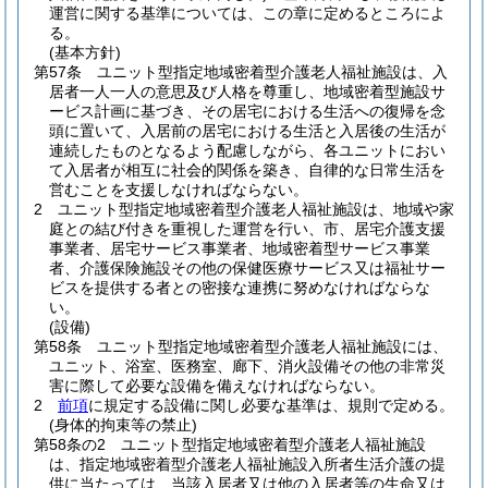
運営に関する基準については、この章に定めるところによ
る。
(基本方針)
第57条
ユニット型指定地域密着型介護老人福祉施設は、入
居者一人一人の意思及び人格を尊重し、地域密着型施設サ
ービス計画に基づき、その居宅における生活への復帰を念
頭に置いて、入居前の居宅における生活と入居後の生活が
連続したものとなるよう配慮しながら、各ユニットにおい
て入居者が相互に社会的関係を築き、自律的な日常生活を
営むことを支援しなければならない。
2
ユニット型指定地域密着型介護老人福祉施設は、地域や家
庭との結び付きを重視した運営を行い、市、居宅介護支援
事業者、居宅サービス事業者、地域密着型サービス事業
者、介護保険施設その他の保健医療サービス又は福祉サー
ビスを提供する者との密接な連携に努めなければならな
い。
(設備)
第58条
ユニット型指定地域密着型介護老人福祉施設には、
ユニット、浴室、医務室、廊下、消火設備その他の非常災
害に際して必要な設備を備えなければならない。
2
前項
に規定する設備に関し必要な基準は、規則で定める。
(身体的拘束等の禁止)
第58条の2
ユニット型指定地域密着型介護老人福祉施設
は、指定地域密着型介護老人福祉施設入所者生活介護の提
供に当たっては、当該入居者又は他の入居者等の生命又は