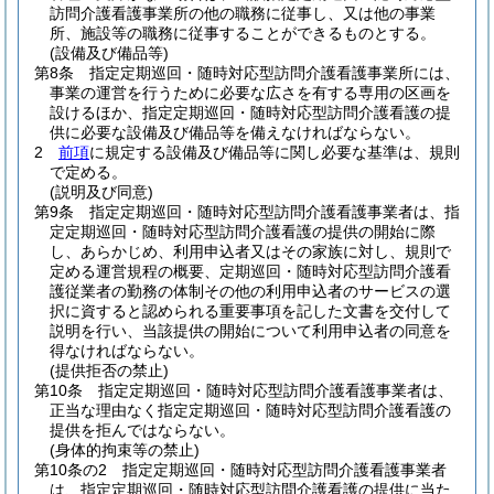
訪問介護看護事業所の他の職務に従事し、又は他の事業
所、施設等の職務に従事することができるものとする。
(設備及び備品等)
第8条
指定定期巡回・随時対応型訪問介護看護事業所には、
事業の運営を行うために必要な広さを有する専用の区画を
設けるほか、指定定期巡回・随時対応型訪問介護看護の提
供に必要な設備及び備品等を備えなければならない。
2
前項
に規定する設備及び備品等に関し必要な基準は、規則
で定める。
(説明及び同意)
第9条
指定定期巡回・随時対応型訪問介護看護事業者は、指
定定期巡回・随時対応型訪問介護看護の提供の開始に際
し、あらかじめ、利用申込者又はその家族に対し、規則で
定める運営規程の概要、定期巡回・随時対応型訪問介護看
護従業者の勤務の体制その他の利用申込者のサービスの選
択に資すると認められる重要事項を記した文書を交付して
説明を行い、当該提供の開始について利用申込者の同意を
得なければならない。
(提供拒否の禁止)
第10条
指定定期巡回・随時対応型訪問介護看護事業者は、
正当な理由なく指定定期巡回・随時対応型訪問介護看護の
提供を拒んではならない。
(身体的拘束等の禁止)
第10条の2
指定定期巡回・随時対応型訪問介護看護事業者
は、指定定期巡回・随時対応型訪問介護看護の提供に当た