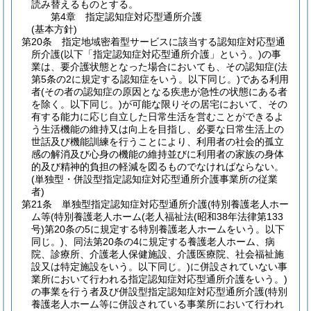
読み替えるものとする。
第4章
指定認知症対応型通所介護
(基本方針)
第20条
指定地域密着型サービスに該当する認知症対応型通
所介護
(以下「指定認知症対応型通所介護」という。)
の事
業は、要介護状態となった場合においても、その認知症
(法
第5条の2に規定する認知症をいう。以下同じ。)
である利用
者
(その者の認知症の原因となる疾患が急性の状態にある者
を除く。以下同じ。)
が可能な限りその居宅において、その
有する能力に応じ自立した日常生活を営むことができるよ
う生活機能の維持又は向上を目指し、必要な日常生活上の
世話及び機能訓練を行うことにより、利用者の社会的孤立
感の解消及び心身の機能の維持並びに利用者の家族の身体
的及び精神的負担の軽減を図るものでなければならない。
(単独型・併設型指定認知症対応型通所介護事業所の従業
者)
第21条
単独型指定認知症対応型通所介護
(特別養護老人ホー
ム等
(特別養護老人ホーム
(老人福祉法
(昭和38年法律第133
号)
第20条の5に規定する特別養護老人ホームをいう。以下
同じ。)
、同法第20条の4に規定する養護老人ホーム、病
院、診療所、介護老人保健施設、介護医療院、社会福祉施
設又は特定施設をいう。以下同じ。)
に併設されていない事
業所において行われる指定認知症対応型通所介護をいう。)
の事業を行う者及び併設型指定認知症対応型通所介護
(特別
養護老人ホーム等に併設されている事業所において行われ