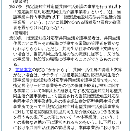
(従業者)
第37条
指定認知症対応型共同生活介護の事業を行う者
(以下
「指定認知症対応型共同生活介護事業者」という。)
は、当
該事業を行う事業所
(以下「指定認知症対応型共同生活介護
事業所」という。)
ごとに規則で定める職種及び員数の従業
者を置かなければならない。
(管理者)
第38条
指定認知症対応型共同生活介護事業者は、共同生活
住居ごとに専らその職務に従事する常勤の管理者を置かな
ければならない。
ただし、共同生活住居の管理上支障がな
い場合は、当該共同生活住居の他の職務に従事し、又は他
の事業所、施設等の職務に従事することができるものとす
る。
2
前項本文
の規定にかかわらず、共同生活住居の管理上支障
がない場合は、サテライト型指定認知症対応型共同生活介
護事業所
(指定認知症対応型共同生活介護事業所であって、
指定居宅サービス事業等その他の保健医療又は福祉に関す
る事業について3年以上の経験を有する指定認知症対応型共
同生活介護事業者により設置される当該指定認知症対応型
共同生活介護事業所以外の指定認知症対応型共同生活介護
事業所であって当該指定認知症対応型共同生活介護事業所
に対して指定認知症対応型共同生活介護の提供に係る支援
を行うもの
(以下この項において「本体事業所」という。)
との密接な連携の下に運営されるものをいう。以下同じ。)
における共同生活住居の管理者は、本体事業所における共