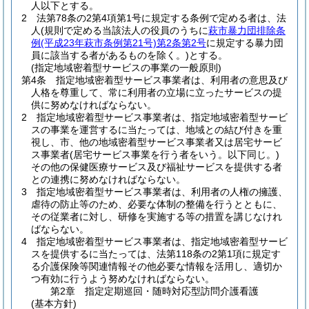
人以下とする。
2
法第78条の2第4項第1号に規定する条例で定める者は、法
人
(規則で定める当該法人の役員のうちに
萩市暴力団排除条
例
(平成23年萩市条例第21号)
第2条第2号
に規定する暴力団
員に該当する者があるものを除く。)
とする。
(指定地域密着型サービスの事業の一般原則)
第4条
指定地域密着型サービス事業者は、利用者の意思及び
人格を尊重して、常に利用者の立場に立ったサービスの提
供に努めなければならない。
2
指定地域密着型サービス事業者は、指定地域密着型サービ
スの事業を運営するに当たっては、地域との結び付きを重
視し、市、他の地域密着型サービス事業者又は居宅サービ
ス事業者
(居宅サービス事業を行う者をいう。以下同じ。)
その他の保健医療サービス及び福祉サービスを提供する者
との連携に努めなければならない。
3
指定地域密着型サービス事業者は、利用者の人権の擁護、
虐待の防止等のため、必要な体制の整備を行うとともに、
その従業者に対し、研修を実施する等の措置を講じなけれ
ばならない。
4
指定地域密着型サービス事業者は、指定地域密着型サービ
スを提供するに当たっては、法第118条の2第1項に規定す
る介護保険等関連情報その他必要な情報を活用し、適切か
つ有効に行うよう努めなければならない。
第2章
指定定期巡回・随時対応型訪問介護看護
(基本方針)