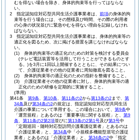
むを得ない場合を除き、身体的拘束等を行ってはならな
い。
2
指定認知症対応型共同生活介護事業者は、
前項
の身体的拘
束等を行う場合には、その態様及び時間、その際の利用者
の心身の状況並びに緊急やむを得ない理由を記録しなけれ
ばならない。
3
指定認知症対応型共同生活介護事業者は、身体的拘束等の
適正化を図るため、次に掲げる措置を講じなければならな
い。
(1)
身体的拘束等の適正化のための対策を検討する委員会
(テレビ電話装置等を活用して行うことができるものとす
る。)
を3月に1回以上開催するとともに、その結果につい
て、介護従業者その他の従業者に周知徹底を図ること。
(2)
身体的拘束等の適正化のための指針を整備すること。
(3)
介護従業者その他の従業者に対し、身体的拘束等の適
正化のための研修を定期的に実施すること。
(準用)
第41条
第9条
、
第10条
、
第11条の2
から
第13条の2
まで、
第
34条
及び
第34条の2
の規定は、指定認知症対応型共同生活
介護の事業について準用する。
この場合において、
第9条
中
「運営規程」とあるのは「重要事項に関する規程」と、
第9
条
、
第11条の2第2項
並びに
第13条の2第1号
及び
第3号
中
「定期巡回・随時対応型訪問介護看護従業者」とあるのは
「介護従業者」と、
第34条
中「小規模多機能型居宅介護従
業者」とあるのは「介護従業者」と、
第34条の2
中「指定