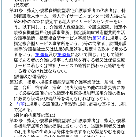
(代表者)
第31条
指定小規模多機能型居宅介護事業者の代表者は、特
別養護老人ホーム、老人デイサービスセンター
(老人福祉法
第20条の2の2に規定する老人デイサービスセンターをい
う。以下同じ。)
、介護老人保健施設、介護医療院、指定小
規模多機能型居宅介護事業所、指定認知症対応型共同生活
介護事業所、指定複合型サービス事業所
(
第63条
に規定する
指定複合型サービス事業所をいう。)
等の従業者、訪問介護
員等
(介護福祉士又は法第8条第2項に規定する政令で定める
者をいう。
第39条
及び
第63条
において同じ。)
として認知
症である者の介護に従事した経験を有する者又は保健医療
サービス若しくは福祉サービスの経営に携わった経験を有
する者でなければならない。
(設備及び備品等)
第32条
指定小規模多機能型居宅介護事業所は、居間、食
堂、台所、宿泊室、浴室、消火設備その他の非常災害に際
して必要な設備その他指定小規模多機能型居宅介護の提供
に必要な設備及び備品等を備えなければならない。
2
前項
に規定する設備及び備品等に関し必要な基準は、規則
で定める。
(身体的拘束等の禁止)
第33条
指定小規模多機能型居宅介護事業者は、指定小規模
多機能型居宅介護の提供に当たっては、当該利用者又は他
の利用者等の生命又は身体を保護するため緊急やむを得な