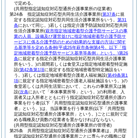
で定める。
(共用型指定認知症対応型通所介護事業所の従業者)
第24条
指定認知症対応型共同生活介護事業所
(
第37条
に規
定する指定認知症対応型共同生活介護事業所をいう。
第31
条
において同じ。)
若しくは指定介護予防認知症対応型共同
生活介護事業所
(
萩市指定地域密着型介護予防サービスの事
業の人員、設備及び運営並びに指定地域密着型介護予防サ
ービスに係る介護予防のための効果的な支援の方法に関す
る基準等を定める条例
(平成25年萩市条例第4号。以下「指
定地域密着型介護予防サービス基準等条例」という。)
第26
条
に規定する指定介護予防認知症対応型共同生活介護事業
所をいう。)
の居間若しくは食堂又は指定地域密着型特定施
設
(
第42条第1項
に規定する指定地域密着型特定施設をい
う。)
若しくは指定地域密着型介護老人福祉施設
(
第49条第1
項
に規定する指定地域密着型介護老人福祉施設をいう。)
の
食堂若しくは共同生活室において、これらの事業所又は施
設
(
次条
において「本体事業所等」という。)
の利用者、入
居者又は入所者とともに行う指定認知症対応型通所介護の
事業を行う者
(以下「共用型指定認知症対応型通所介護事業
者」という。)
は、当該事業を行う事業所
(以下「共用型指
定認知症対応型通所介護事業所」という。)
ごとに規則で定
める職種及び員数の従業者を置かなければならない。
(共用型指定認知症対応型通所介護事業所の管理者)
第25条
共用型指定認知症対応型通所介護事業者は、共用型
指定認知症対応型通所介護事業所ごとに専らその職務に従