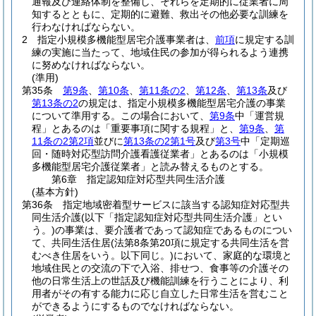
通報及び連絡体制を整備し、それらを定期的に従業者に周
知するとともに、定期的に避難、救出その他必要な訓練を
行わなければならない。
2
指定小規模多機能型居宅介護事業者は、
前項
に規定する訓
練の実施に当たって、地域住民の参加が得られるよう連携
に努めなければならない。
(準用)
第35条
第9条
、
第10条
、
第11条の2
、
第12条
、
第13条
及び
第13条の2
の規定は、指定小規模多機能型居宅介護の事業
について準用する。
この場合において、
第9条
中「運営規
程」とあるのは「重要事項に関する規程」と、
第9条
、
第
11条の2第2項
並びに
第13条の2第1号
及び
第3号
中「定期巡
回・随時対応型訪問介護看護従業者」とあるのは「小規模
多機能型居宅介護従業者」と読み替えるものとする。
第6章
指定認知症対応型共同生活介護
(基本方針)
第36条
指定地域密着型サービスに該当する認知症対応型共
同生活介護
(以下「指定認知症対応型共同生活介護」とい
う。)
の事業は、要介護者であって認知症であるものについ
て、共同生活住居
(法第8条第20項に規定する共同生活を営
むべき住居をいう。以下同じ。)
において、家庭的な環境と
地域住民との交流の下で入浴、排せつ、食事等の介護その
他の日常生活上の世話及び機能訓練を行うことにより、利
用者がその有する能力に応じ自立した日常生活を営むこと
ができるようにするものでなければならない。