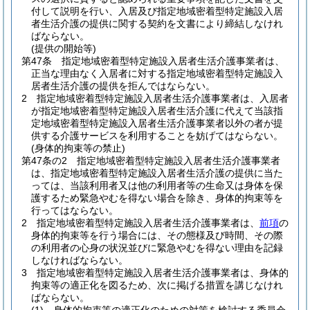
付して説明を行い、入居及び指定地域密着型特定施設入居
者生活介護の提供に関する契約を文書により締結しなけれ
ばならない。
(提供の開始等)
第47条
指定地域密着型特定施設入居者生活介護事業者は、
正当な理由なく入居者に対する指定地域密着型特定施設入
居者生活介護の提供を拒んではならない。
2
指定地域密着型特定施設入居者生活介護事業者は、入居者
が指定地域密着型特定施設入居者生活介護に代えて当該指
定地域密着型特定施設入居者生活介護事業者以外の者が提
供する介護サービスを利用することを妨げてはならない。
(身体的拘束等の禁止)
第47条の2
指定地域密着型特定施設入居者生活介護事業者
は、指定地域密着型特定施設入居者生活介護の提供に当た
っては、当該利用者又は他の利用者等の生命又は身体を保
護するため緊急やむを得ない場合を除き、身体的拘束等を
行ってはならない。
2
指定地域密着型特定施設入居者生活介護事業者は、
前項
の
身体的拘束等を行う場合には、その態様及び時間、その際
の利用者の心身の状況並びに緊急やむを得ない理由を記録
しなければならない。
3
指定地域密着型特定施設入居者生活介護事業者は、身体的
拘束等の適正化を図るため、次に掲げる措置を講じなけれ
ばならない。