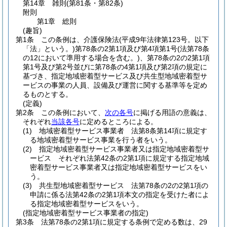
第14章
雑則
(第81条・第82条)
附則
第1章
総則
(趣旨)
第1条
この条例は、介護保険法
(平成9年法律第123号。以下
「法」という。)
第78条の2第1項及び第4項第1号
(法第78条
の12において準用する場合を含む。)
、第78条の2の2第1項
第1号及び第2号並びに第78条の4第1項及び第2項の規定に
基づき、指定地域密着型サービス及び共生型地域密着型サ
ービスの事業の人員、設備及び運営に関する基準等を定め
るものとする。
(定義)
第2条
この条例において、
次の各号
に掲げる用語の意義は、
それぞれ
当該各号
に定めるところによる。
(1)
地域密着型サービス事業者 法第8条第14項に規定す
る地域密着型サービス事業を行う者をいう。
(2)
指定地域密着型サービス事業者又は指定地域密着型サ
ービス それぞれ法第42条の2第1項に規定する指定地域
密着型サービス事業者又は指定地域密着型サービスをい
う。
(3)
共生型地域密着型サービス 法第78条の2の2第1項の
申請に係る法第42条の2第1項本文の指定を受けた者によ
る指定地域密着型サービスをいう。
(指定地域密着型サービス事業者の指定)
第3条
法第78条の2第1項に規定する条例で定める数は、29