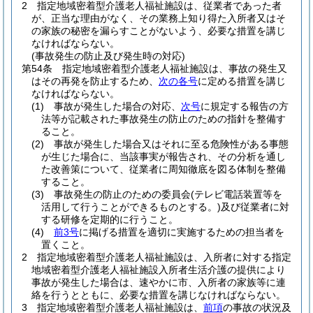
2
指定地域密着型介護老人福祉施設は、従業者であった者
が、正当な理由がなく、その業務上知り得た入所者又はそ
の家族の秘密を漏らすことがないよう、必要な措置を講じ
なければならない。
(事故発生の防止及び発生時の対応)
第54条
指定地域密着型介護老人福祉施設は、事故の発生又
はその再発を防止するため、
次の各号
に定める措置を講じ
なければならない。
(1)
事故が発生した場合の対応、
次号
に規定する報告の方
法等が記載された事故発生の防止のための指針を整備す
ること。
(2)
事故が発生した場合又はそれに至る危険性がある事態
が生じた場合に、当該事実が報告され、その分析を通し
た改善策について、従業者に周知徹底を図る体制を整備
すること。
(3)
事故発生の防止のための委員会
(テレビ電話装置等を
活用して行うことができるものとする。)
及び従業者に対
する研修を定期的に行うこと。
(4)
前3号
に掲げる措置を適切に実施するための担当者を
置くこと。
2
指定地域密着型介護老人福祉施設は、入所者に対する指定
地域密着型介護老人福祉施設入所者生活介護の提供により
事故が発生した場合は、速やかに市、入所者の家族等に連
絡を行うとともに、必要な措置を講じなければならない。
3
指定地域密着型介護老人福祉施設は、
前項
の事故の状況及