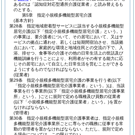
あるのは「認知症対応型通所介護従業者」と読み替えるも
のとする。
第5章
指定小規模多機能型居宅介護
(基本方針)
第28条
指定地域密着型サービスに該当する小規模多機能型
居宅介護
(以下「指定小規模多機能型居宅介護」という。)
の事業は、要介護者について、その居宅において、又はサ
ービスの拠点に通わせ、若しくは短期間宿泊させ、当該拠
点において、家庭的な環境と地域住民との交流の下で、入
浴、排せつ、食事等の介護その他の日常生活上の世話及び
機能訓練を行うことにより、利用者がその有する能力に応
じその居宅において自立した日常生活を営むことができる
ようにするものでなければならない。
(従業者)
第29条
指定小規模多機能型居宅介護の事業を行う者
(以下
「指定小規模多機能型居宅介護事業者」という。)
は、当該
事業を行う事業所
(以下「指定小規模多機能型居宅介護事業
所」という。)
ごとに規則で定める職種及び員数の従業者
(以下「小規模多機能型居宅介護従業者」という。)
を置か
なければならない。
(管理者)
第30条
指定小規模多機能型居宅介護事業者は、指定小規模
多機能型居宅介護事業所ごとに専らその職務に従事する常
勤の管理者を置かなければならない。
ただし、規則で定め
る場合については、この限りでない。