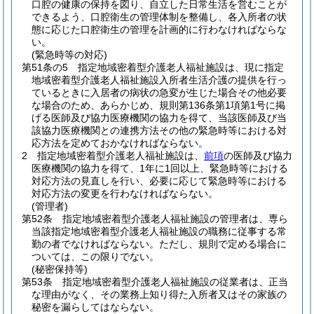
口腔の健康の保持を図り、自立した日常生活を営むことが
できるよう、口腔衛生の管理体制を整備し、各入所者の状
態に応じた口腔衛生の管理を計画的に行わなければならな
い。
(緊急時等の対応)
第51条の5
指定地域密着型介護老人福祉施設は、現に指定
地域密着型介護老人福祉施設入所者生活介護の提供を行っ
ているときに入居者の病状の急変が生じた場合その他必要
な場合のため、あらかじめ、規則第136条第1項第1号に掲
げる医師及び協力医療機関の協力を得て、当該医師及び当
該協力医療機関との連携方法その他の緊急時等における対
応方法を定めておかなければならない。
2
指定地域密着型介護老人福祉施設は、
前項
の医師及び協力
医療機関の協力を得て、1年に1回以上、緊急時等における
対応方法の見直しを行い、必要に応じて緊急時等における
対応方法の変更を行わなければならない。
(管理者)
第52条
指定地域密着型介護老人福祉施設の管理者は、専ら
当該指定地域密着型介護老人福祉施設の職務に従事する常
勤の者でなければならない。
ただし、規則で定める場合に
ついては、この限りでない。
(秘密保持等)
第53条
指定地域密着型介護老人福祉施設の従業者は、正当
な理由がなく、その業務上知り得た入所者又はその家族の
秘密を漏らしてはならない。