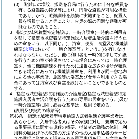
(3)
避難口の増設、搬送を容易に行うために十分な幅員を
有する避難路の確保等により、円滑な避難が可能な構造
であり、かつ、避難訓練を頻繁に実施すること、配置人
員を増員すること等により、火災の際の円滑な避難が可
能なものであること。
3
指定地域密着型特定施設は、一時介護室
(一時的に利用者
を移して指定地域密着型特定施設入居者生活介護を行うた
めの室をいう。以下同じ。)
、浴室、便所、食堂及び機能訓
練室
(
次項
において「一時介護室等」という。)
を有しなけ
ればならない。
ただし、他に利用者を一時的に移して介護
を行うための室が確保されている場合にあっては一時介護
室を、他に機能訓練を行うために適当な広さの場所が確保
できる場合にあっては機能訓練室を、利用者が同一敷地内
にある他の事業所、施設等の浴室及び食堂を利用できる場
合にあっては浴室及び食堂を設けないことができるものと
する。
4
指定地域密着型特定施設の介護居室
(指定地域密着型特定
施設入居者生活介護を行うための専用の居室をいう。)
及び
一時介護室等に関し必要な基準は、規則で定める。
(説明及び契約の締結等)
第46条
指定地域密着型特定施設入居者生活介護事業者は、
あらかじめ、入居申込者又はその家族に対し、規則で定め
る重要事項に関する規程の概要、従業者の勤務の体制、利
用料の額及びその改定の方法その他の入居申込者のサービ
スの選択に資すると認められる重要事項を記した文書を交