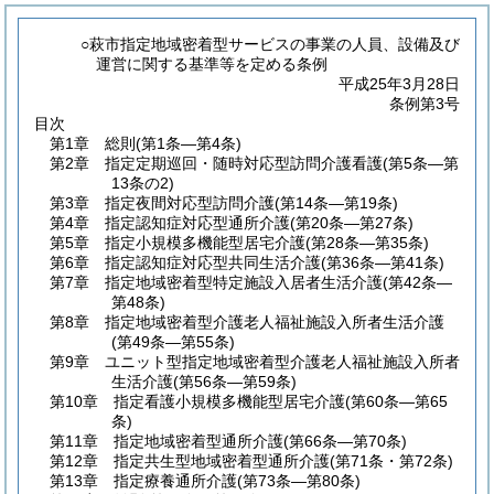
○萩市指定地域密着型サービスの事業の人員、設備及び
運営に関する基準等を定める条例
平成25年3月28日
条例第3号
目次
第1章
総則
(第1条―第4条)
第2章
指定定期巡回・随時対応型訪問介護看護
(第5条―第
13条の2)
第3章
指定夜間対応型訪問介護
(第14条―第19条)
第4章
指定認知症対応型通所介護
(第20条―第27条)
第5章
指定小規模多機能型居宅介護
(第28条―第35条)
第6章
指定認知症対応型共同生活介護
(第36条―第41条)
第7章
指定地域密着型特定施設入居者生活介護
(第42条―
第48条)
第8章
指定地域密着型介護老人福祉施設入所者生活介護
(第49条―第55条)
第9章
ユニット型指定地域密着型介護老人福祉施設入所者
生活介護
(第56条―第59条)
第10章
指定看護小規模多機能型居宅介護
(第60条―第65
条)
第11章
指定地域密着型通所介護
(第66条―第70条)
第12章
指定共生型地域密着型通所介護
(第71条・第72条)
第13章
指定療養通所介護
(第73条―第80条)