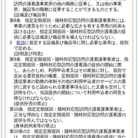
訪問介護看護事業所の他の職務に従事し、又は他の事業
所、施設等の職務に従事することができるものとする。
(設備及び備品等)
第8条
指定定期巡回・随時対応型訪問介護看護事業所には、
事業の運営を行うために必要な広さを有する専用の区画を
設けるほか、指定定期巡回・随時対応型訪問介護看護の提
供に必要な設備及び備品等を備えなければならない。
2
前項
に規定する設備及び備品等に関し必要な基準は、規則
で定める。
(説明及び同意)
第9条
指定定期巡回・随時対応型訪問介護看護事業者は、指
定定期巡回・随時対応型訪問介護看護の提供の開始に際
し、あらかじめ、利用申込者又はその家族に対し、規則で
定める運営規程の概要、定期巡回・随時対応型訪問介護看
護従業者の勤務の体制その他の利用申込者のサービスの選
択に資すると認められる重要事項を記した文書を交付して
説明を行い、当該提供の開始について利用申込者の同意を
得なければならない。
(提供拒否の禁止)
第10条
指定定期巡回・随時対応型訪問介護看護事業者は、
正当な理由なく指定定期巡回・随時対応型訪問介護看護の
提供を拒んではならない。
(身体的拘束等の禁止)
第10条の2
指定定期巡回・随時対応型訪問介護看護事業者
は、指定定期巡回・随時対応型訪問介護看護の提供に当た