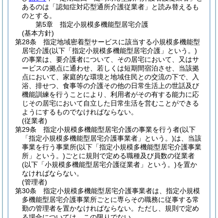
あるのは「認知症対応型通所介護従業者」と読み替えるも
のとする。
第5章
指定小規模多機能型居宅介護
(基本方針)
第28条
指定地域密着型サービスに該当する小規模多機能型
居宅介護
(以下「指定小規模多機能型居宅介護」という。)
の事業は、要介護者について、その居宅において、又はサ
ービスの拠点に通わせ、若しくは短期間宿泊させ、当該拠
点において、家庭的な環境と地域住民との交流の下で、入
浴、排せつ、食事等の介護その他の日常生活上の世話及び
機能訓練を行うことにより、利用者がその有する能力に応
じその居宅において自立した日常生活を営むことができる
ようにするものでなければならない。
(従業者)
第29条
指定小規模多機能型居宅介護の事業を行う者
(以下
「指定小規模多機能型居宅介護事業者」という。)
は、当該
事業を行う事業所
(以下「指定小規模多機能型居宅介護事業
所」という。)
ごとに規則で定める職種及び員数の従業者
(以下「小規模多機能型居宅介護従業者」という。)
を置か
なければならない。
(管理者)
第30条
指定小規模多機能型居宅介護事業者は、指定小規模
多機能型居宅介護事業所ごとに専らその職務に従事する常
勤の管理者を置かなければならない。
ただし、規則で定め
る場合については、この限りでない。