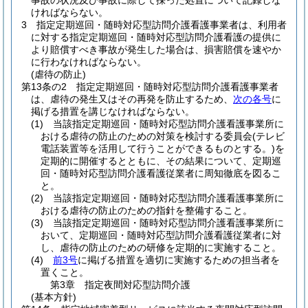
事故の状況及び事故に際して採った処置について記録しな
ければならない。
3
指定定期巡回・随時対応型訪問介護看護事業者は、利用者
に対する指定定期巡回・随時対応型訪問介護看護の提供に
より賠償すべき事故が発生した場合は、損害賠償を速やか
に行わなければならない。
(虐待の防止)
第13条の2
指定定期巡回・随時対応型訪問介護看護事業者
は、虐待の発生又はその再発を防止するため、
次の各号
に
掲げる措置を講じなければならない。
(1)
当該指定定期巡回・随時対応型訪問介護看護事業所に
おける虐待の防止のための対策を検討する委員会
(テレビ
電話装置等を活用して行うことができるものとする。)
を
定期的に開催するとともに、その結果について、定期巡
回・随時対応型訪問介護看護従業者に周知徹底を図るこ
と。
(2)
当該指定定期巡回・随時対応型訪問介護看護事業所に
おける虐待の防止のための指針を整備すること。
(3)
当該指定定期巡回・随時対応型訪問介護看護事業所に
おいて、定期巡回・随時対応型訪問介護看護従業者に対
し、虐待の防止のための研修を定期的に実施すること。
(4)
前3号
に掲げる措置を適切に実施するための担当者を
置くこと。
第3章
指定夜間対応型訪問介護
(基本方針)