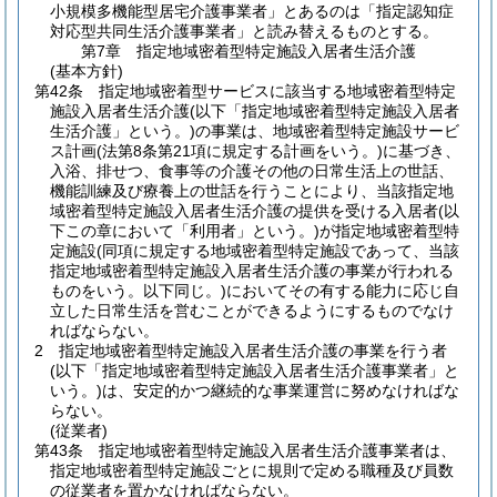
小規模多機能型居宅介護事業者」とあるのは「指定認知症
対応型共同生活介護事業者」と読み替えるものとする。
第7章
指定地域密着型特定施設入居者生活介護
(基本方針)
第42条
指定地域密着型サービスに該当する地域密着型特定
施設入居者生活介護
(以下「指定地域密着型特定施設入居者
生活介護」という。)
の事業は、地域密着型特定施設サービ
ス計画
(法第8条第21項に規定する計画をいう。)
に基づき、
入浴、排せつ、食事等の介護その他の日常生活上の世話、
機能訓練及び療養上の世話を行うことにより、当該指定地
域密着型特定施設入居者生活介護の提供を受ける入居者
(以
下この章において「利用者」という。)
が指定地域密着型特
定施設
(同項に規定する地域密着型特定施設であって、当該
指定地域密着型特定施設入居者生活介護の事業が行われる
ものをいう。以下同じ。)
においてその有する能力に応じ自
立した日常生活を営むことができるようにするものでなけ
ればならない。
2
指定地域密着型特定施設入居者生活介護の事業を行う者
(以下「指定地域密着型特定施設入居者生活介護事業者」と
いう。)
は、安定的かつ継続的な事業運営に努めなければな
らない。
(従業者)
第43条
指定地域密着型特定施設入居者生活介護事業者は、
指定地域密着型特定施設ごとに規則で定める職種及び員数
の従業者を置かなければならない。