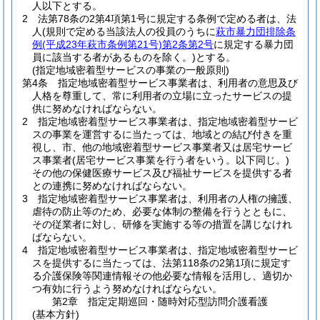
人以下とする。
2
法第78条の2第4項第1号に規定する条例で定める者は、法
人
(規則で定める当該法人の役員のうちに
萩市暴力団排除条
例
(平成23年萩市条例第21号)
第2条第2号
に規定する暴力団
員に該当する者があるものを除く。)
とする。
(指定地域密着型サービスの事業の一般原則)
第4条
指定地域密着型サービス事業者は、利用者の意思及び
人格を尊重して、常に利用者の立場に立ったサービスの提
供に努めなければならない。
2
指定地域密着型サービス事業者は、指定地域密着型サービ
スの事業を運営するに当たっては、地域との結び付きを重
視し、市、他の地域密着型サービス事業者又は居宅サービ
ス事業者
(居宅サービス事業を行う者をいう。以下同じ。)
その他の保健医療サービス及び福祉サービスを提供する者
との連携に努めなければならない。
3
指定地域密着型サービス事業者は、利用者の人権の擁護、
虐待の防止等のため、必要な体制の整備を行うとともに、
その従業者に対し、研修を実施する等の措置を講じなけれ
ばならない。
4
指定地域密着型サービス事業者は、指定地域密着型サービ
スを提供するに当たっては、法第118条の2第1項に規定す
る介護保険等関連情報その他必要な情報を活用し、適切か
つ有効に行うよう努めなければならない。
第2章
指定定期巡回・随時対応型訪問介護看護
(基本方針)