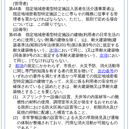
(管理者)
第44条
指定地域密着型特定施設入居者生活介護事業者は、
指定地域密着型特定施設ごとに専らその職務に従事する管
理者を置かなければならない。
ただし、規則で定める場合
については、この限りでない。
(設備等)
第45条
指定地域密着型特定施設の建物
(利用者の日常生活の
ために使用しない附属の建物を除く。)
は、耐火建築物
(建
築基準法
(昭和25年法律第201号)
第2条第9号の2に規定する
耐火建築物をいう。
次項
において同じ。)
又は準耐火建築物
(同条第9号の3に規定する準耐火建築物をいう。
次項
におい
て同じ。)
でなければならない。
2
前項
の規定にかかわらず、市長が、火災予防、消火活動等
に関し専門的知識を有する者の意見を聴いて、
次の各号
の
いずれかの要件を満たす木造かつ平屋建ての指定地域密着
型特定施設の建物であって、火災に係る利用者の安全性が
確保されていると認めたときは、耐火建築物又は準耐火建
築物とすることを要しない。
(1)
スプリンクラー設備の設置、天井等の内装材等への難
燃性の材料の使用、調理室等火災が発生するおそれがあ
る箇所における防火区画の設置等により、初期消火及び
延焼の抑制に配慮した構造であること。
(2)
非常警報設備の設置等による火災の早期発見及び通報
の体制が整備されており、円滑な消火活動が可能なもの
であること。