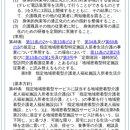
(1)
身体的拘束等の適正化のための対策を検討する委員会
(テレビ電話装置等を活用して行うことができるものとす
る。)
を3月に1回以上開催するとともに、その結果につい
て、介護職員その他の従業者に周知徹底を図ること。
(2)
身体的拘束等の適正化のための指針を整備すること。
(3)
介護職員その他の従業者に対し、身体的拘束等の適正
化のための研修を定期的に実施すること。
(準用)
第48条
第11条の2
から
第13条の2
まで、
第34条
及び
第69条
の3
の規定は、指定地域密着型特定施設入居者生活介護の事
業について準用する。
この場合において、
第11条の2第2項
並びに
第13条の2第1号
及び
第3号
中「定期巡回・随時対応
型訪問介護看護従業者」とあるのは「地域密着型特定施設
従業者」と読み替えるものとする。
第8章
指定地域密着型介護老人福祉施設入所者生活介
護
(基本方針)
第49条
指定地域密着型サービスに該当する地域密着型介護
老人福祉施設入所者生活介護
(以下「指定地域密着型介護老
人福祉施設入所者生活介護」という。)
の事業を行う地域密
着型介護老人福祉施設
(以下「指定地域密着型介護老人福祉
施設」という。)
は、地域密着型施設サービス計画
(法第8条
第22項に規定する地域密着型施設サービス計画をいう。以
下同じ。)
に基づき、可能な限り、居宅における生活への復
帰を念頭に置いて、入浴、排せつ、食事等の介護、相談及