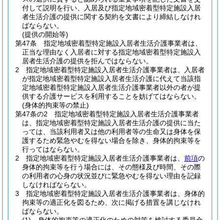
付して説明を行い、入居及び指定地域密着型特定施設入居
者生活介護の提供に関する契約を文書により締結しなけれ
ばならない。
(提供の開始等)
第47条
指定地域密着型特定施設入居者生活介護事業者は、
正当な理由なく入居者に対する指定地域密着型特定施設入
居者生活介護の提供を拒んではならない。
2
指定地域密着型特定施設入居者生活介護事業者は、入居者
が指定地域密着型特定施設入居者生活介護に代えて当該指
定地域密着型特定施設入居者生活介護事業者以外の者が提
供する介護サービスを利用することを妨げてはならない。
(身体的拘束等の禁止)
第47条の2
指定地域密着型特定施設入居者生活介護事業者
は、指定地域密着型特定施設入居者生活介護の提供に当た
っては、当該利用者又は他の利用者等の生命又は身体を保
護するため緊急やむを得ない場合を除き、身体的拘束等を
行ってはならない。
2
指定地域密着型特定施設入居者生活介護事業者は、
前項
の
身体的拘束等を行う場合には、その態様及び時間、その際
の利用者の心身の状況並びに緊急やむを得ない理由を記録
しなければならない。
3
指定地域密着型特定施設入居者生活介護事業者は、身体的
拘束等の適正化を図るため、次に掲げる措置を講じなけれ
ばならない。