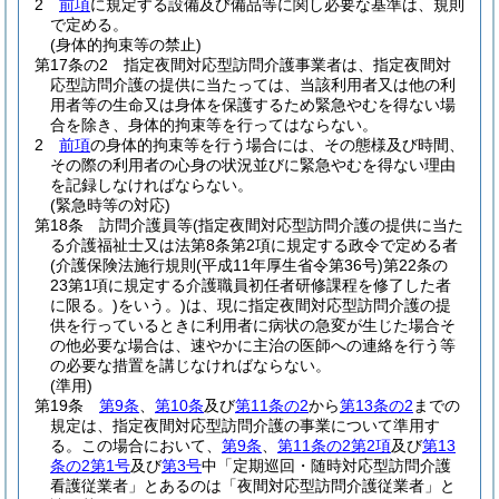
2
前項
に規定する設備及び備品等に関し必要な基準は、規則
で定める。
(身体的拘束等の禁止)
第17条の2
指定夜間対応型訪問介護事業者は、指定夜間対
応型訪問介護の提供に当たっては、当該利用者又は他の利
用者等の生命又は身体を保護するため緊急やむを得ない場
合を除き、身体的拘束等を行ってはならない。
2
前項
の身体的拘束等を行う場合には、その態様及び時間、
その際の利用者の心身の状況並びに緊急やむを得ない理由
を記録しなければならない。
(緊急時等の対応)
第18条
訪問介護員等
(指定夜間対応型訪問介護の提供に当た
る介護福祉士又は法第8条第2項に規定する政令で定める者
(介護保険法施行規則
(平成11年厚生省令第36号)
第22条の
23第1項に規定する介護職員初任者研修課程を修了した者
に限る。)
をいう。)
は、現に指定夜間対応型訪問介護の提
供を行っているときに利用者に病状の急変が生じた場合そ
の他必要な場合は、速やかに主治の医師への連絡を行う等
の必要な措置を講じなければならない。
(準用)
第19条
第9条
、
第10条
及び
第11条の2
から
第13条の2
までの
規定は、指定夜間対応型訪問介護の事業について準用す
る。
この場合において、
第9条
、
第11条の2第2項
及び
第13
条の2第1号
及び
第3号
中「定期巡回・随時対応型訪問介護
看護従業者」とあるのは「夜間対応型訪問介護従業者」と