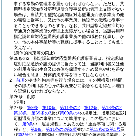
事する常勤の管理者を置かなければならない。
ただし、共
用型指定認知症対応型通所介護事業所の管理上支障がない
場合は、当該共用型指定認知症対応型通所介護事業所の他
の職務に従事し、又は他の事業所、施設等の職務に従事す
ることができるものとする。
なお、共用型指定認知症対応
型通所介護事業所の管理上支障がない場合は、当該共用型
指定認知症対応型通所介護事業所の他の職務に従事し、か
つ、他の本体事業所等の職務に従事することとしても差し
支えない。
(身体的拘束等の禁止)
第25条の2
指定認知症対応型通所介護事業者は、指定認知
症対応型通所介護の提供に当たっては、当該利用者又は他
の利用者等の生命又は身体を保護するため緊急やむを得な
い場合を除き、身体的拘束等を行ってはならない。
2
前項
の身体的拘束等を行う場合には、その態様及び時間、
その際の利用者の心身の状況並びに緊急やむを得ない理由
を記録しなければならない。
第26条
削除
(準用)
第27条
第9条
、
第10条
、
第11条の2
、
第12条
、
第13条の2
、
第18条
、
第69条の3
及び
第69条の4
の規定は、指定認知症対
応型通所介護の事業について準用する。
この場合におい
て、
第9条
中「運営規程」とあるのは「重要事項に関する規
程」と、
第9条
、
第11条の2第2項
並びに
第13条の2第1号
及
び
第3号
中「定期巡回・随時対応型訪問介護看護従業者」と