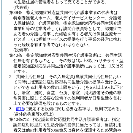
同生活住居の管理者をもって充てることができる。
(代表者)
第39条
指定認知症対応型共同生活介護事業者の代表者は、
特別養護老人ホーム、老人デイサービスセンター、介護老
人保健施設、介護医療院、指定認知症対応型共同生活介護
事業所等の従業者若しくは訪問介護員等として、認知症で
ある者の介護に従事した経験を有する者又は保健医療サー
ビス若しくは福祉サービスの提供を行う事業の経営に携わ
った経験を有する者でなければならない。
(設備等)
第40条
指定認知症対応型共同生活介護事業所は、共同生活
住居を有するものとし、その数は1以上3以下
(サテライト型
指定認知症対応型共同生活介護事業所にあっては、1又は2)
とする。
2
共同生活住居は、その入居定員
(当該共同生活住居におい
て同時に指定認知症対応型共同生活介護の提供を受けるこ
とができる利用者の数の上限をいう。)
を5人以上9人以下と
し、居室、居間、食堂、台所、浴室、消火設備その他の非
常災害に際して必要な設備その他利用者が日常生活を営む
上で必要な設備を設けるものとする。
3
前項
に規定する設備に関し必要な基準は、規則で定める。
(身体的拘束等の禁止)
第40条の2
指定認知症対応型共同生活介護事業者は、指定
認知症対応型共同生活介護の提供に当たっては、当該利用
者又は他の利用者等の生命又は身体を保護するため緊急や