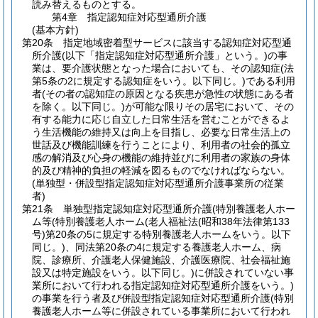
読み替えるものとする。
第4章
指定認知症対応型通所介護
(基本方針)
第20条
指定地域密着型サービスに該当する認知症対応型通
所介護
(以下「指定認知症対応型通所介護」という。)
の事
業は、要介護状態となった場合においても、その認知症
(法
第5条の2に規定する認知症をいう。以下同じ。)
である利用
者
(その者の認知症の原因となる疾患が急性の状態にある者
を除く。以下同じ。)
が可能な限りその居宅において、その
有する能力に応じ自立した日常生活を営むことができるよ
う生活機能の維持又は向上を目指し、必要な日常生活上の
世話及び機能訓練を行うことにより、利用者の社会的孤立
感の解消及び心身の機能の維持並びに利用者の家族の身体
的及び精神的負担の軽減を図るものでなければならない。
(単独型・併設型指定認知症対応型通所介護事業所の従業
者)
第21条
単独型指定認知症対応型通所介護
(特別養護老人ホー
ム等
(特別養護老人ホーム
(老人福祉法
(昭和38年法律第133
号)
第20条の5に規定する特別養護老人ホームをいう。以下
同じ。)
、同法第20条の4に規定する養護老人ホーム、病
院、診療所、介護老人保健施設、介護医療院、社会福祉施
設又は特定施設をいう。以下同じ。)
に併設されていない事
業所において行われる指定認知症対応型通所介護をいう。)
の事業を行う者及び併設型指定認知症対応型通所介護
(特別
養護老人ホーム等に併設されている事業所において行われ