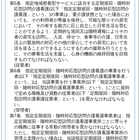
第5条
指定地域密着型サービスに該当する定期巡回・随時対
応型訪問介護看護
(以下「指定定期巡回・随時対応型訪問介
護看護」という。)
の事業は、要介護状態となった場合にお
いても、その利用者が尊厳を保持し、可能な限りその居宅
において、その有する能力に応じ自立した日常生活を営む
ことができるよう、定期的な巡回又は随時通報によりその
者の居宅を訪問し、入浴、排せつ、食事等の介護、日常生
活上の緊急時の対応その他の安心してその居宅において生
活を送ることができるようにするための援助を行うととも
に、その療養生活を支援し、心身の機能の維持回復を目指
すものでなければならない。
(従業者)
第6条
指定定期巡回・随時対応型訪問介護看護の事業を行う
者
(以下「指定定期巡回・随時対応型訪問介護看護事業者」
という。)
は、当該事業を行う事業所
(以下「指定定期巡
回・随時対応型訪問介護看護事業所」という。)
ごとに規則
で定める職種及び員数の従業者
(以下「定期巡回・随時対応
型訪問介護看護従業者」という。)
を置かなければならな
い。
(管理者)
第7条
指定定期巡回・随時対応型訪問介護看護事業者は、指
定定期巡回・随時対応型訪問介護看護事業所ごとに専らそ
の職務に従事する常勤の管理者を置かなければならない。
ただし、指定定期巡回・随時対応型訪問介護看護事業所の
管理上支障がない場合は、当該指定定期巡回・随時対応型