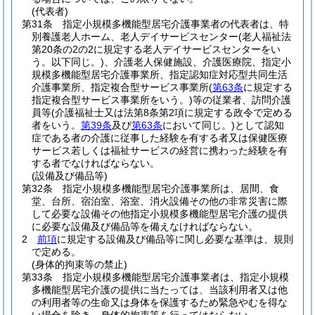
(代表者)
第31条
指定小規模多機能型居宅介護事業者の代表者は、特
別養護老人ホーム、老人デイサービスセンター
(老人福祉法
第20条の2の2に規定する老人デイサービスセンターをい
う。以下同じ。)
、介護老人保健施設、介護医療院、指定小
規模多機能型居宅介護事業所、指定認知症対応型共同生活
介護事業所、指定複合型サービス事業所
(
第63条
に規定する
指定複合型サービス事業所をいう。)
等の従業者、訪問介護
員等
(介護福祉士又は法第8条第2項に規定する政令で定める
者をいう。
第39条
及び
第63条
において同じ。)
として認知
症である者の介護に従事した経験を有する者又は保健医療
サービス若しくは福祉サービスの経営に携わった経験を有
する者でなければならない。
(設備及び備品等)
第32条
指定小規模多機能型居宅介護事業所は、居間、食
堂、台所、宿泊室、浴室、消火設備その他の非常災害に際
して必要な設備その他指定小規模多機能型居宅介護の提供
に必要な設備及び備品等を備えなければならない。
2
前項
に規定する設備及び備品等に関し必要な基準は、規則
で定める。
(身体的拘束等の禁止)
第33条
指定小規模多機能型居宅介護事業者は、指定小規模
多機能型居宅介護の提供に当たっては、当該利用者又は他
の利用者等の生命又は身体を保護するため緊急やむを得な