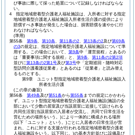
び事故に際して採った処置について記録しなければならな
い。
4
指定地域密着型介護老人福祉施設は、入所者に対する指定
地域密着型介護老人福祉施設入所者生活介護の提供により
賠償すべき事故が発生した場合は、損害賠償を速やかに行
わなければならない。
(準用)
第55条
第9条
、
第10条
、
第11条の2
、
第13条の2
及び
第69条
の3
の規定は、指定地域密着型介護老人福祉施設について準
用する。
この場合において、
第9条
中「運営規程」とあるの
は「重要事項に関する規程」と、
第9条
、
第11条の2第2項
並びに
第13条の2第1号
及び
第3号
中「定期巡回・随時対応
型訪問介護看護従業者」とあるのは「従業者」と読み替え
るものとする。
第9章
ユニット型指定地域密着型介護老人福祉施設入
所者生活介護
(この章の趣旨)
第56条
第49条
及び
第51条
から
第55条
までの規定にかかわら
ず、ユニット型指定地域密着型介護老人福祉施設
(施設の全
部において少数の居室及び当該居室に近接して設けられる
共同生活室
(当該居室の入居者が交流し、共同で日常生活を
営むための場所をいう。)
により一体的に構成される場所
(以下「ユニット」という。)
ごとに入居者の日常生活が営
まれ、これに対する支援が行われる指定地域密着型介護老
人福祉施設をいう。以下同じ。)
の基本方針並びに設備及び