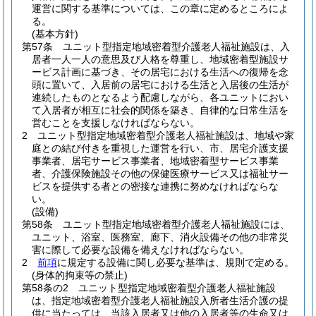
運営に関する基準については、この章に定めるところによ
る。
(基本方針)
第57条
ユニット型指定地域密着型介護老人福祉施設は、入
居者一人一人の意思及び人格を尊重し、地域密着型施設サ
ービス計画に基づき、その居宅における生活への復帰を念
頭に置いて、入居前の居宅における生活と入居後の生活が
連続したものとなるよう配慮しながら、各ユニットにおい
て入居者が相互に社会的関係を築き、自律的な日常生活を
営むことを支援しなければならない。
2
ユニット型指定地域密着型介護老人福祉施設は、地域や家
庭との結び付きを重視した運営を行い、市、居宅介護支援
事業者、居宅サービス事業者、地域密着型サービス事業
者、介護保険施設その他の保健医療サービス又は福祉サー
ビスを提供する者との密接な連携に努めなければならな
い。
(設備)
第58条
ユニット型指定地域密着型介護老人福祉施設には、
ユニット、浴室、医務室、廊下、消火設備その他の非常災
害に際して必要な設備を備えなければならない。
2
前項
に規定する設備に関し必要な基準は、規則で定める。
(身体的拘束等の禁止)
第58条の2
ユニット型指定地域密着型介護老人福祉施設
は、指定地域密着型介護老人福祉施設入所者生活介護の提
供に当たっては、当該入居者又は他の入居者等の生命又は