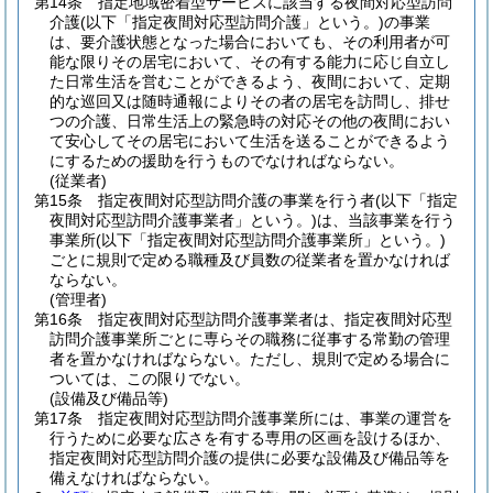
第14条
指定地域密着型サービスに該当する夜間対応型訪問
介護
(以下「指定夜間対応型訪問介護」という。)
の事業
は、要介護状態となった場合においても、その利用者が可
能な限りその居宅において、その有する能力に応じ自立し
た日常生活を営むことができるよう、夜間において、定期
的な巡回又は随時通報によりその者の居宅を訪問し、排せ
つの介護、日常生活上の緊急時の対応その他の夜間におい
て安心してその居宅において生活を送ることができるよう
にするための援助を行うものでなければならない。
(従業者)
第15条
指定夜間対応型訪問介護の事業を行う者
(以下「指定
夜間対応型訪問介護事業者」という。)
は、当該事業を行う
事業所
(以下「指定夜間対応型訪問介護事業所」という。)
ごとに規則で定める職種及び員数の従業者を置かなければ
ならない。
(管理者)
第16条
指定夜間対応型訪問介護事業者は、指定夜間対応型
訪問介護事業所ごとに専らその職務に従事する常勤の管理
者を置かなければならない。
ただし、規則で定める場合に
ついては、この限りでない。
(設備及び備品等)
第17条
指定夜間対応型訪問介護事業所には、事業の運営を
行うために必要な広さを有する専用の区画を設けるほか、
指定夜間対応型訪問介護の提供に必要な設備及び備品等を
備えなければならない。