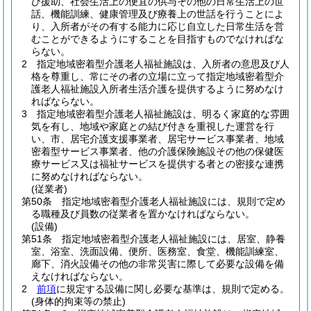
び援助、社会生活上の便宜の供与その他の日常生活上の世
話、機能訓練、健康管理及び療養上の世話を行うことによ
り、入所者がその有する能力に応じ自立した日常生活を営
むことができるようにすることを目指すものでなければな
らない。
2
指定地域密着型介護老人福祉施設は、入所者の意思及び人
格を尊重し、常にその者の立場に立って指定地域密着型介
護老人福祉施設入所者生活介護を提供するように努めなけ
ればならない。
3
指定地域密着型介護老人福祉施設は、明るく家庭的な雰囲
気を有し、地域や家庭との結び付きを重視した運営を行
い、市、居宅介護支援事業者、居宅サービス事業者、地域
密着型サービス事業者、他の介護保険施設その他の保健医
療サービス又は福祉サービスを提供する者との密接な連携
に努めなければならない。
(従業者)
第50条
指定地域密着型介護老人福祉施設には、規則で定め
る職種及び員数の従業者を置かなければならない。
(設備)
第51条
指定地域密着型介護老人福祉施設には、居室、静養
室、浴室、洗面設備、便所、医務室、食堂、機能訓練室、
廊下、消火設備その他の非常災害に際して必要な設備を備
えなければならない。
2
前項
に規定する設備に関し必要な基準は、規則で定める。
(身体的拘束等の禁止)