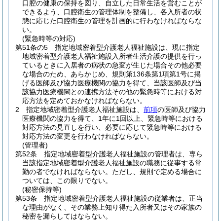
口腔の健康の保持を図り、自立した日常生活を営むことが
できるよう、口腔衛生の管理体制を整備し、各入所者の状
態に応じた口腔衛生の管理を計画的に行わなければならな
い。
(緊急時等の対応)
第51条の5
指定地域密着型介護老人福祉施設は、現に指定
地域密着型介護老人福祉施設入所者生活介護の提供を行っ
ているときに入居者の病状の急変が生じた場合その他必要
な場合のため、あらかじめ、規則第136条第1項第1号に掲
げる医師及び協力医療機関の協力を得て、当該医師及び当
該協力医療機関との連携方法その他の緊急時等における対
応方法を定めておかなければならない。
2
指定地域密着型介護老人福祉施設は、
前項
の医師及び協力
医療機関の協力を得て、1年に1回以上、緊急時等における
対応方法の見直しを行い、必要に応じて緊急時等における
対応方法の変更を行わなければならない。
(管理者)
第52条
指定地域密着型介護老人福祉施設の管理者は、専ら
当該指定地域密着型介護老人福祉施設の職務に従事する常
勤の者でなければならない。
ただし、規則で定める場合に
ついては、この限りでない。
(秘密保持等)
第53条
指定地域密着型介護老人福祉施設の従業者は、正当
な理由がなく、その業務上知り得た入所者又はその家族の
秘密を漏らしてはならない。