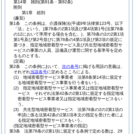
第14章
雑則
(第81条・第82条)
附則
第1章
総則
(趣旨)
第1条
この条例は、介護保険法
(平成9年法律第123号。以下
「法」という。)
第78条の2第1項及び第4項第1号
(法第78条
の12において準用する場合を含む。)
、第78条の2の2第1項
第1号及び第2号並びに第78条の4第1項及び第2項の規定に
基づき、指定地域密着型サービス及び共生型地域密着型サ
ービスの事業の人員、設備及び運営に関する基準等を定め
るものとする。
(定義)
第2条
この条例において、
次の各号
に掲げる用語の意義は、
それぞれ
当該各号
に定めるところによる。
(1)
地域密着型サービス事業者 法第8条第14項に規定す
る地域密着型サービス事業を行う者をいう。
(2)
指定地域密着型サービス事業者又は指定地域密着型サ
ービス それぞれ法第42条の2第1項に規定する指定地域
密着型サービス事業者又は指定地域密着型サービスをい
う。
(3)
共生型地域密着型サービス 法第78条の2の2第1項の
申請に係る法第42条の2第1項本文の指定を受けた者によ
る指定地域密着型サービスをいう。
(指定地域密着型サービス事業者の指定)
第3条
法第78条の2第1項に規定する条例で定める数は、29