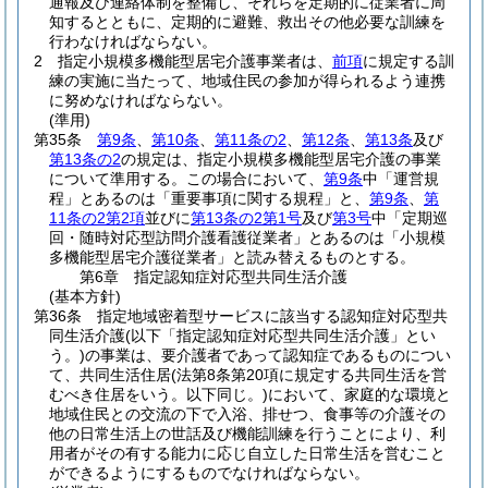
通報及び連絡体制を整備し、それらを定期的に従業者に周
知するとともに、定期的に避難、救出その他必要な訓練を
行わなければならない。
2
指定小規模多機能型居宅介護事業者は、
前項
に規定する訓
練の実施に当たって、地域住民の参加が得られるよう連携
に努めなければならない。
(準用)
第35条
第9条
、
第10条
、
第11条の2
、
第12条
、
第13条
及び
第13条の2
の規定は、指定小規模多機能型居宅介護の事業
について準用する。
この場合において、
第9条
中「運営規
程」とあるのは「重要事項に関する規程」と、
第9条
、
第
11条の2第2項
並びに
第13条の2第1号
及び
第3号
中「定期巡
回・随時対応型訪問介護看護従業者」とあるのは「小規模
多機能型居宅介護従業者」と読み替えるものとする。
第6章
指定認知症対応型共同生活介護
(基本方針)
第36条
指定地域密着型サービスに該当する認知症対応型共
同生活介護
(以下「指定認知症対応型共同生活介護」とい
う。)
の事業は、要介護者であって認知症であるものについ
て、共同生活住居
(法第8条第20項に規定する共同生活を営
むべき住居をいう。以下同じ。)
において、家庭的な環境と
地域住民との交流の下で入浴、排せつ、食事等の介護その
他の日常生活上の世話及び機能訓練を行うことにより、利
用者がその有する能力に応じ自立した日常生活を営むこと
ができるようにするものでなければならない。