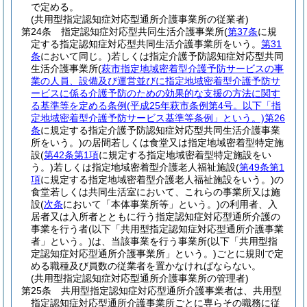
で定める。
(共用型指定認知症対応型通所介護事業所の従業者)
第24条
指定認知症対応型共同生活介護事業所
(
第37条
に規
定する指定認知症対応型共同生活介護事業所をいう。
第31
条
において同じ。)
若しくは指定介護予防認知症対応型共同
生活介護事業所
(
萩市指定地域密着型介護予防サービスの事
業の人員、設備及び運営並びに指定地域密着型介護予防サ
ービスに係る介護予防のための効果的な支援の方法に関す
る基準等を定める条例
(平成25年萩市条例第4号。以下「指
定地域密着型介護予防サービス基準等条例」という。)
第26
条
に規定する指定介護予防認知症対応型共同生活介護事業
所をいう。)
の居間若しくは食堂又は指定地域密着型特定施
設
(
第42条第1項
に規定する指定地域密着型特定施設をい
う。)
若しくは指定地域密着型介護老人福祉施設
(
第49条第1
項
に規定する指定地域密着型介護老人福祉施設をいう。)
の
食堂若しくは共同生活室において、これらの事業所又は施
設
(
次条
において「本体事業所等」という。)
の利用者、入
居者又は入所者とともに行う指定認知症対応型通所介護の
事業を行う者
(以下「共用型指定認知症対応型通所介護事業
者」という。)
は、当該事業を行う事業所
(以下「共用型指
定認知症対応型通所介護事業所」という。)
ごとに規則で定
める職種及び員数の従業者を置かなければならない。
(共用型指定認知症対応型通所介護事業所の管理者)
第25条
共用型指定認知症対応型通所介護事業者は、共用型
指定認知症対応型通所介護事業所ごとに専らその職務に従