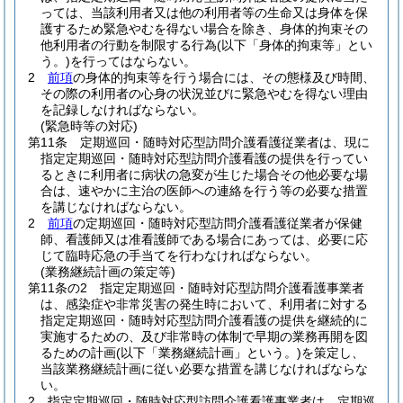
っては、当該利用者又は他の利用者等の生命又は身体を保
護するため緊急やむを得ない場合を除き、身体的拘束その
他利用者の行動を制限する行為
(以下「身体的拘束等」とい
う。)
を行ってはならない。
2
前項
の身体的拘束等を行う場合には、その態様及び時間、
その際の利用者の心身の状況並びに緊急やむを得ない理由
を記録しなければならない。
(緊急時等の対応)
第11条
定期巡回・随時対応型訪問介護看護従業者は、現に
指定定期巡回・随時対応型訪問介護看護の提供を行ってい
るときに利用者に病状の急変が生じた場合その他必要な場
合は、速やかに主治の医師への連絡を行う等の必要な措置
を講じなければならない。
2
前項
の定期巡回・随時対応型訪問介護看護従業者が保健
師、看護師又は准看護師である場合にあっては、必要に応
じて臨時応急の手当てを行わなければならない。
(業務継続計画の策定等)
第11条の2
指定定期巡回・随時対応型訪問介護看護事業者
は、感染症や非常災害の発生時において、利用者に対する
指定定期巡回・随時対応型訪問介護看護の提供を継続的に
実施するための、及び非常時の体制で早期の業務再開を図
るための計画
(以下「業務継続計画」という。)
を策定し、
当該業務継続計画に従い必要な措置を講じなければならな
い。
2
指定定期巡回・随時対応型訪問介護看護事業者は、定期巡