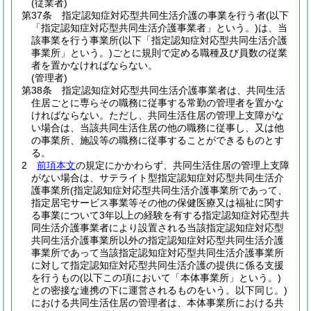
(従業者)
第37条
指定認知症対応型共同生活介護の事業を行う者
(以下
「指定認知症対応型共同生活介護事業者」という。)
は、当
該事業を行う事業所
(以下「指定認知症対応型共同生活介護
事業所」という。)
ごとに規則で定める職種及び員数の従業
者を置かなければならない。
(管理者)
第38条
指定認知症対応型共同生活介護事業者は、共同生活
住居ごとに専らその職務に従事する常勤の管理者を置かな
ければならない。
ただし、共同生活住居の管理上支障がな
い場合は、当該共同生活住居の他の職務に従事し、又は他
の事業所、施設等の職務に従事することができるものとす
る。
2
前項本文
の規定にかかわらず、共同生活住居の管理上支障
がない場合は、サテライト型指定認知症対応型共同生活介
護事業所
(指定認知症対応型共同生活介護事業所であって、
指定居宅サービス事業等その他の保健医療又は福祉に関す
る事業について3年以上の経験を有する指定認知症対応型共
同生活介護事業者により設置される当該指定認知症対応型
共同生活介護事業所以外の指定認知症対応型共同生活介護
事業所であって当該指定認知症対応型共同生活介護事業所
に対して指定認知症対応型共同生活介護の提供に係る支援
を行うもの
(以下この項において「本体事業所」という。)
との密接な連携の下に運営されるものをいう。以下同じ。)
における共同生活住居の管理者は、本体事業所における共