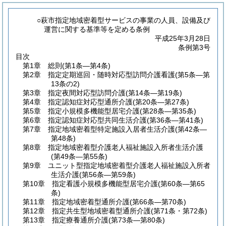
○萩市指定地域密着型サービスの事業の人員、設備及び
運営に関する基準等を定める条例
平成25年3月28日
条例第3号
目次
第1章
総則
(第1条―第4条)
第2章
指定定期巡回・随時対応型訪問介護看護
(第5条―第
13条の2)
第3章
指定夜間対応型訪問介護
(第14条―第19条)
第4章
指定認知症対応型通所介護
(第20条―第27条)
第5章
指定小規模多機能型居宅介護
(第28条―第35条)
第6章
指定認知症対応型共同生活介護
(第36条―第41条)
第7章
指定地域密着型特定施設入居者生活介護
(第42条―
第48条)
第8章
指定地域密着型介護老人福祉施設入所者生活介護
(第49条―第55条)
第9章
ユニット型指定地域密着型介護老人福祉施設入所者
生活介護
(第56条―第59条)
第10章
指定看護小規模多機能型居宅介護
(第60条―第65
条)
第11章
指定地域密着型通所介護
(第66条―第70条)
第12章
指定共生型地域密着型通所介護
(第71条・第72条)
第13章
指定療養通所介護
(第73条―第80条)