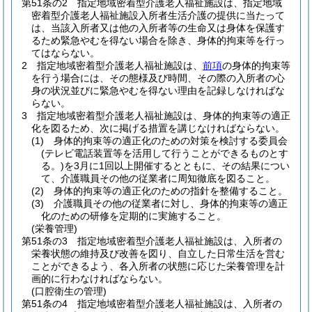
第51条の2
指定地域密着型介護老人福祉施設は、指定地域
密着型介護老人福祉施設入所者生活介護の提供に当たって
は、当該入所者又は他の入所者等の生命又は身体を保護す
るため緊急やむを得ない場合を除き、身体的拘束等を行っ
てはならない。
2
指定地域密着型介護老人福祉施設は、
前項
の身体的拘束等
を行う場合には、その態様及び時間、その際の入所者の心
身の状況並びに緊急やむを得ない理由を記録しなければな
らない。
3
指定地域密着型介護老人福祉施設は、身体的拘束等の適正
化を図るため、次に掲げる措置を講じなければならない。
(1)
身体的拘束等の適正化のための対策を検討する委員会
(テレビ電話装置等を活用して行うことができるものとす
る。)
を3月に1回以上開催するとともに、その結果につい
て、介護職員その他の従業者に周知徹底を図ること。
(2)
身体的拘束等の適正化のための指針を整備すること。
(3)
介護職員その他の従業者に対し、身体的拘束等の適正
化のための研修を定期的に実施すること。
(栄養管理)
第51条の3
指定地域密着型介護老人福祉施設は、入所者の
栄養状態の維持及び改善を図り、自立した日常生活を営む
ことができるよう、各入所者の状態に応じた栄養管理を計
画的に行わなければならない。
(口腔衛生の管理)
第51条の4
指定地域密着型介護老人福祉施設は、入所者の