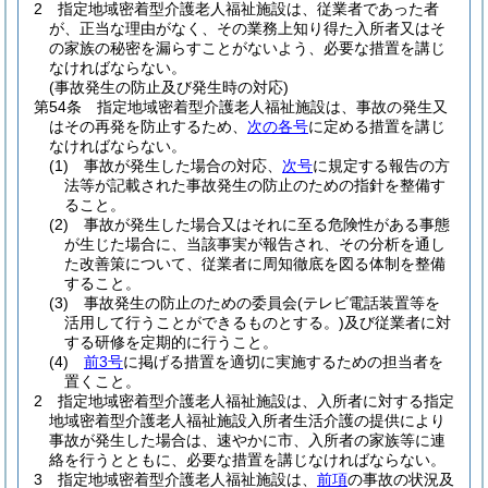
2
指定地域密着型介護老人福祉施設は、従業者であった者
が、正当な理由がなく、その業務上知り得た入所者又はそ
の家族の秘密を漏らすことがないよう、必要な措置を講じ
なければならない。
(事故発生の防止及び発生時の対応)
第54条
指定地域密着型介護老人福祉施設は、事故の発生又
はその再発を防止するため、
次の各号
に定める措置を講じ
なければならない。
(1)
事故が発生した場合の対応、
次号
に規定する報告の方
法等が記載された事故発生の防止のための指針を整備す
ること。
(2)
事故が発生した場合又はそれに至る危険性がある事態
が生じた場合に、当該事実が報告され、その分析を通し
た改善策について、従業者に周知徹底を図る体制を整備
すること。
(3)
事故発生の防止のための委員会
(テレビ電話装置等を
活用して行うことができるものとする。)
及び従業者に対
する研修を定期的に行うこと。
(4)
前3号
に掲げる措置を適切に実施するための担当者を
置くこと。
2
指定地域密着型介護老人福祉施設は、入所者に対する指定
地域密着型介護老人福祉施設入所者生活介護の提供により
事故が発生した場合は、速やかに市、入所者の家族等に連
絡を行うとともに、必要な措置を講じなければならない。
3
指定地域密着型介護老人福祉施設は、
前項
の事故の状況及