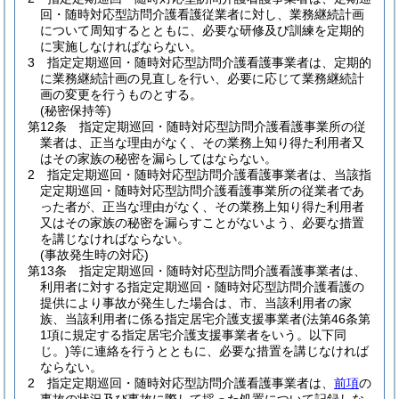
回・随時対応型訪問介護看護従業者に対し、業務継続計画
について周知するとともに、必要な研修及び訓練を定期的
に実施しなければならない。
3
指定定期巡回・随時対応型訪問介護看護事業者は、定期的
に業務継続計画の見直しを行い、必要に応じて業務継続計
画の変更を行うものとする。
(秘密保持等)
第12条
指定定期巡回・随時対応型訪問介護看護事業所の従
業者は、正当な理由がなく、その業務上知り得た利用者又
はその家族の秘密を漏らしてはならない。
2
指定定期巡回・随時対応型訪問介護看護事業者は、当該指
定定期巡回・随時対応型訪問介護看護事業所の従業者であ
った者が、正当な理由がなく、その業務上知り得た利用者
又はその家族の秘密を漏らすことがないよう、必要な措置
を講じなければならない。
(事故発生時の対応)
第13条
指定定期巡回・随時対応型訪問介護看護事業者は、
利用者に対する指定定期巡回・随時対応型訪問介護看護の
提供により事故が発生した場合は、市、当該利用者の家
族、当該利用者に係る指定居宅介護支援事業者
(法第46条第
1項に規定する指定居宅介護支援事業者をいう。以下同
じ。)
等に連絡を行うとともに、必要な措置を講じなければ
ならない。
2
指定定期巡回・随時対応型訪問介護看護事業者は、
前項
の