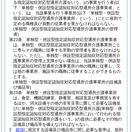
る指定認知症対応型通所介護をいう。)
の事業を行う者
(以
下「単独型・併設型指定認知症対応型通所介護事業者」と
いう。)
は、当該事業を行う事業所
(以下「単独型・併設型
指定認知症対応型通所介護事業所」という。)
ごとに規則で
定める職種及び員数の従業者を置かなければならない。
(単独型・併設型指定認知症対応型通所介護事業所の管理
者)
第22条
単独型・併設型指定認知症対応型通所介護事業者
は、単独型・併設型指定認知症対応型通所介護事業所ごと
に専らその職務に従事する常勤の管理者を置かなければな
らない。
ただし、単独型・併設型指定認知症対応型通所介
護事業所の管理上支障がない場合は、当該単独型・併設型
指定認知症対応型通所介護事業所の他の職務に従事し、又
は他の事業所、施設等の職務に従事することができるもの
とする。
(単独型・併設型指定認知症対応型通所介護事業所の設備及
び備品等)
第23条
単独型・併設型指定認知症対応型通所介護事業所
は、食堂、機能訓練室、静養室、相談室及び事務室を有す
るほか、消火設備その他の非常災害に際して必要な設備並
びに単独型・併設型指定認知症対応型通所介護
(単独型・併
設型指定認知症対応型通所介護事業所において行われる指
定認知症対応型通所介護をいう。)
の提供に必要なその他の
設備及び備品等を備えなければならない。
2
前項
に規定する設備及び備品等に関し必要な基準は、規則