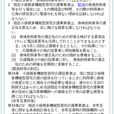
い場合を除き、身体的拘束等を行ってはならない。
2
指定小規模多機能型居宅介護事業者は、
前項
の身体的拘束
等を行う場合には、その態様及び時間、その際の利用者の
心身の状況並びに緊急やむを得ない理由を記録しなければ
ならない。
3
指定小規模多機能型居宅介護事業者は、身体的拘束等の適
正化を図るため、次に掲げる措置を講じなければならな
い。
(1)
身体的拘束等の適正化のための対策を検討する委員会
(テレビ電話装置等を活用して行うことができるものとす
る。)
を3月に1回以上開催するとともに、その結果につい
て、介護職員その他の従業者に周知徹底を図ること。
(2)
身体的拘束等の適正化のための指針を整備すること。
(3)
介護職員その他の従業者に対し、身体的拘束等の適正
化のための研修を定期的に実施すること。
(緊急時等の対応)
第34条
小規模多機能型居宅介護従業者は、現に指定小規模
多機能型居宅介護の提供を行っているときに利用者に病状
の急変が生じた場合その他必要な場合は、速やかに主治の
医師又はあらかじめ当該指定小規模多機能型居宅介護事業
者が定めた協力医療機関への連絡を行う等の必要な措置を
講じなければならない。
(非常災害対策)
第34条の2
指定小規模多機能型居宅介護事業者は、非常災
害に関する具体的計画を立て、非常災害時の関係機関への