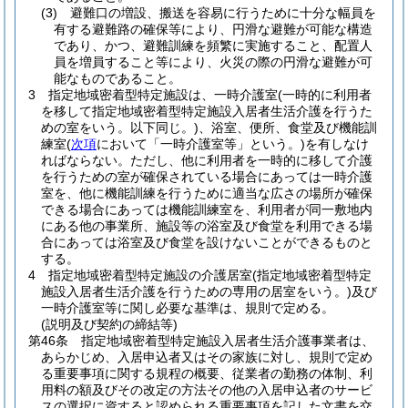
(3)
避難口の増設、搬送を容易に行うために十分な幅員を
有する避難路の確保等により、円滑な避難が可能な構造
であり、かつ、避難訓練を頻繁に実施すること、配置人
員を増員すること等により、火災の際の円滑な避難が可
能なものであること。
3
指定地域密着型特定施設は、一時介護室
(一時的に利用者
を移して指定地域密着型特定施設入居者生活介護を行うた
めの室をいう。以下同じ。)
、浴室、便所、食堂及び機能訓
練室
(
次項
において「一時介護室等」という。)
を有しなけ
ればならない。
ただし、他に利用者を一時的に移して介護
を行うための室が確保されている場合にあっては一時介護
室を、他に機能訓練を行うために適当な広さの場所が確保
できる場合にあっては機能訓練室を、利用者が同一敷地内
にある他の事業所、施設等の浴室及び食堂を利用できる場
合にあっては浴室及び食堂を設けないことができるものと
する。
4
指定地域密着型特定施設の介護居室
(指定地域密着型特定
施設入居者生活介護を行うための専用の居室をいう。)
及び
一時介護室等に関し必要な基準は、規則で定める。
(説明及び契約の締結等)
第46条
指定地域密着型特定施設入居者生活介護事業者は、
あらかじめ、入居申込者又はその家族に対し、規則で定め
る重要事項に関する規程の概要、従業者の勤務の体制、利
用料の額及びその改定の方法その他の入居申込者のサービ
スの選択に資すると認められる重要事項を記した文書を交