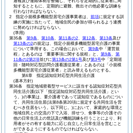
通報及び連絡体制を整備し、それらを定期的に従業者に周
知するとともに、定期的に避難、救出その他必要な訓練を
行わなければならない。
2
指定小規模多機能型居宅介護事業者は、
前項
に規定する訓
練の実施に当たって、地域住民の参加が得られるよう連携
に努めなければならない。
(準用)
第35条
第9条
、
第10条
、
第11条の2
、
第12条
、
第13条
及び
第13条の2
の規定は、指定小規模多機能型居宅介護の事業
について準用する。
この場合において、
第9条
中「運営規
程」とあるのは「重要事項に関する規程」と、
第9条
、
第
11条の2第2項
並びに
第13条の2第1号
及び
第3号
中「定期巡
回・随時対応型訪問介護看護従業者」とあるのは「小規模
多機能型居宅介護従業者」と読み替えるものとする。
第6章
指定認知症対応型共同生活介護
(基本方針)
第36条
指定地域密着型サービスに該当する認知症対応型共
同生活介護
(以下「指定認知症対応型共同生活介護」とい
う。)
の事業は、要介護者であって認知症であるものについ
て、共同生活住居
(法第8条第20項に規定する共同生活を営
むべき住居をいう。以下同じ。)
において、家庭的な環境と
地域住民との交流の下で入浴、排せつ、食事等の介護その
他の日常生活上の世話及び機能訓練を行うことにより、利
用者がその有する能力に応じ自立した日常生活を営むこと
ができるようにするものでなければならない。