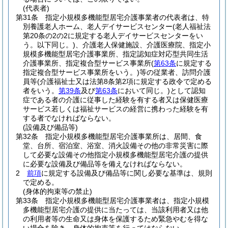
(代表者)
第31条
指定小規模多機能型居宅介護事業者の代表者は、特
別養護老人ホーム、老人デイサービスセンター
(老人福祉法
第20条の2の2に規定する老人デイサービスセンターをい
う。以下同じ。)
、介護老人保健施設、介護医療院、指定小
規模多機能型居宅介護事業所、指定認知症対応型共同生活
介護事業所、指定複合型サービス事業所
(
第63条
に規定する
指定複合型サービス事業所をいう。)
等の従業者、訪問介護
員等
(介護福祉士又は法第8条第2項に規定する政令で定める
者をいう。
第39条
及び
第63条
において同じ。)
として認知
症である者の介護に従事した経験を有する者又は保健医療
サービス若しくは福祉サービスの経営に携わった経験を有
する者でなければならない。
(設備及び備品等)
第32条
指定小規模多機能型居宅介護事業所は、居間、食
堂、台所、宿泊室、浴室、消火設備その他の非常災害に際
して必要な設備その他指定小規模多機能型居宅介護の提供
に必要な設備及び備品等を備えなければならない。
2
前項
に規定する設備及び備品等に関し必要な基準は、規則
で定める。
(身体的拘束等の禁止)
第33条
指定小規模多機能型居宅介護事業者は、指定小規模
多機能型居宅介護の提供に当たっては、当該利用者又は他
の利用者等の生命又は身体を保護するため緊急やむを得な