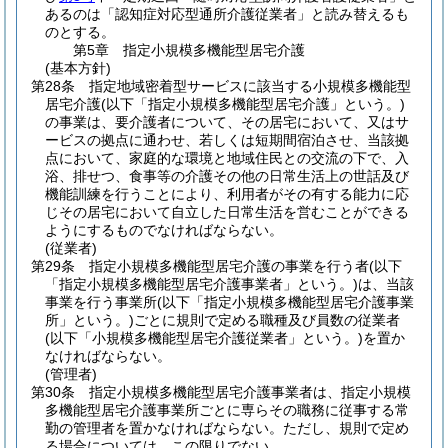
あるのは「認知症対応型通所介護従業者」と読み替えるも
のとする。
第5章
指定小規模多機能型居宅介護
(基本方針)
第28条
指定地域密着型サービスに該当する小規模多機能型
居宅介護
(以下「指定小規模多機能型居宅介護」という。)
の事業は、要介護者について、その居宅において、又はサ
ービスの拠点に通わせ、若しくは短期間宿泊させ、当該拠
点において、家庭的な環境と地域住民との交流の下で、入
浴、排せつ、食事等の介護その他の日常生活上の世話及び
機能訓練を行うことにより、利用者がその有する能力に応
じその居宅において自立した日常生活を営むことができる
ようにするものでなければならない。
(従業者)
第29条
指定小規模多機能型居宅介護の事業を行う者
(以下
「指定小規模多機能型居宅介護事業者」という。)
は、当該
事業を行う事業所
(以下「指定小規模多機能型居宅介護事業
所」という。)
ごとに規則で定める職種及び員数の従業者
(以下「小規模多機能型居宅介護従業者」という。)
を置か
なければならない。
(管理者)
第30条
指定小規模多機能型居宅介護事業者は、指定小規模
多機能型居宅介護事業所ごとに専らその職務に従事する常
勤の管理者を置かなければならない。
ただし、規則で定め
る場合については、この限りでない。