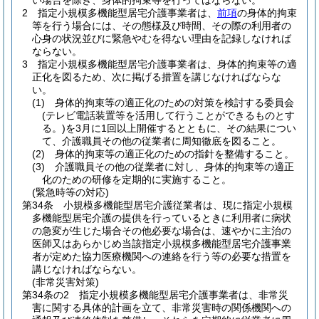
い場合を除き、身体的拘束等を行ってはならない。
2
指定小規模多機能型居宅介護事業者は、
前項
の身体的拘束
等を行う場合には、その態様及び時間、その際の利用者の
心身の状況並びに緊急やむを得ない理由を記録しなければ
ならない。
3
指定小規模多機能型居宅介護事業者は、身体的拘束等の適
正化を図るため、次に掲げる措置を講じなければならな
い。
(1)
身体的拘束等の適正化のための対策を検討する委員会
(テレビ電話装置等を活用して行うことができるものとす
る。)
を3月に1回以上開催するとともに、その結果につい
て、介護職員その他の従業者に周知徹底を図ること。
(2)
身体的拘束等の適正化のための指針を整備すること。
(3)
介護職員その他の従業者に対し、身体的拘束等の適正
化のための研修を定期的に実施すること。
(緊急時等の対応)
第34条
小規模多機能型居宅介護従業者は、現に指定小規模
多機能型居宅介護の提供を行っているときに利用者に病状
の急変が生じた場合その他必要な場合は、速やかに主治の
医師又はあらかじめ当該指定小規模多機能型居宅介護事業
者が定めた協力医療機関への連絡を行う等の必要な措置を
講じなければならない。
(非常災害対策)
第34条の2
指定小規模多機能型居宅介護事業者は、非常災
害に関する具体的計画を立て、非常災害時の関係機関への