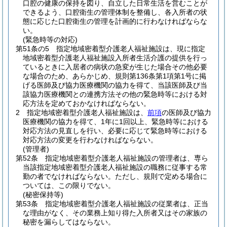
口腔の健康の保持を図り、自立した日常生活を営むことが
できるよう、口腔衛生の管理体制を整備し、各入所者の状
態に応じた口腔衛生の管理を計画的に行わなければならな
い。
(緊急時等の対応)
第51条の5
指定地域密着型介護老人福祉施設は、現に指定
地域密着型介護老人福祉施設入所者生活介護の提供を行っ
ているときに入居者の病状の急変が生じた場合その他必要
な場合のため、あらかじめ、規則第136条第1項第1号に掲
げる医師及び協力医療機関の協力を得て、当該医師及び当
該協力医療機関との連携方法その他の緊急時等における対
応方法を定めておかなければならない。
2
指定地域密着型介護老人福祉施設は、
前項
の医師及び協力
医療機関の協力を得て、1年に1回以上、緊急時等における
対応方法の見直しを行い、必要に応じて緊急時等における
対応方法の変更を行わなければならない。
(管理者)
第52条
指定地域密着型介護老人福祉施設の管理者は、専ら
当該指定地域密着型介護老人福祉施設の職務に従事する常
勤の者でなければならない。
ただし、規則で定める場合に
ついては、この限りでない。
(秘密保持等)
第53条
指定地域密着型介護老人福祉施設の従業者は、正当
な理由がなく、その業務上知り得た入所者又はその家族の
秘密を漏らしてはならない。