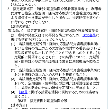
事故の状況及び事故に際して採った処置について記録しな
ければならない。
3
指定定期巡回・随時対応型訪問介護看護事業者は、利用者
に対する指定定期巡回・随時対応型訪問介護看護の提供に
より賠償すべき事故が発生した場合は、損害賠償を速やか
に行わなければならない。
(虐待の防止)
第13条の2
指定定期巡回・随時対応型訪問介護看護事業者
は、虐待の発生又はその再発を防止するため、
次の各号
に
掲げる措置を講じなければならない。
(1)
当該指定定期巡回・随時対応型訪問介護看護事業所に
おける虐待の防止のための対策を検討する委員会
(テレビ
電話装置等を活用して行うことができるものとする。)
を
定期的に開催するとともに、その結果について、定期巡
回・随時対応型訪問介護看護従業者に周知徹底を図るこ
と。
(2)
当該指定定期巡回・随時対応型訪問介護看護事業所に
おける虐待の防止のための指針を整備すること。
(3)
当該指定定期巡回・随時対応型訪問介護看護事業所に
おいて、定期巡回・随時対応型訪問介護看護従業者に対
し、虐待の防止のための研修を定期的に実施すること。
(4)
前3号
に掲げる措置を適切に実施するための担当者を
置くこと。
第3章
指定夜間対応型訪問介護
(基本方針)