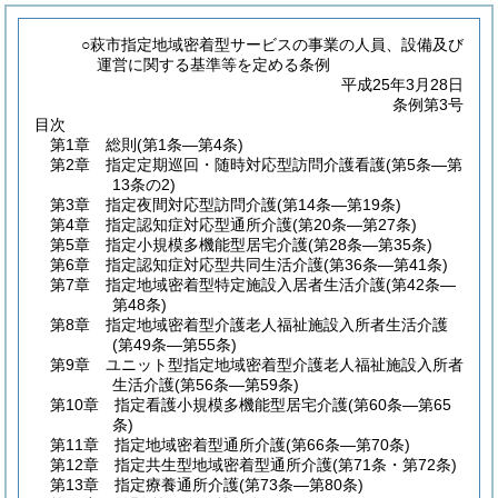
○萩市指定地域密着型サービスの事業の人員、設備及び
運営に関する基準等を定める条例
平成25年3月28日
条例第3号
目次
第1章
総則
(第1条―第4条)
第2章
指定定期巡回・随時対応型訪問介護看護
(第5条―第
13条の2)
第3章
指定夜間対応型訪問介護
(第14条―第19条)
第4章
指定認知症対応型通所介護
(第20条―第27条)
第5章
指定小規模多機能型居宅介護
(第28条―第35条)
第6章
指定認知症対応型共同生活介護
(第36条―第41条)
第7章
指定地域密着型特定施設入居者生活介護
(第42条―
第48条)
第8章
指定地域密着型介護老人福祉施設入所者生活介護
(第49条―第55条)
第9章
ユニット型指定地域密着型介護老人福祉施設入所者
生活介護
(第56条―第59条)
第10章
指定看護小規模多機能型居宅介護
(第60条―第65
条)
第11章
指定地域密着型通所介護
(第66条―第70条)
第12章
指定共生型地域密着型通所介護
(第71条・第72条)
第13章
指定療養通所介護
(第73条―第80条)