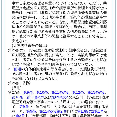
事する常勤の管理者を置かなければならない。
ただし、共
用型指定認知症対応型通所介護事業所の管理上支障がない
場合は、当該共用型指定認知症対応型通所介護事業所の他
の職務に従事し、又は他の事業所、施設等の職務に従事す
ることができるものとする。
なお、共用型指定認知症対応
型通所介護事業所の管理上支障がない場合は、当該共用型
指定認知症対応型通所介護事業所の他の職務に従事し、か
つ、他の本体事業所等の職務に従事することとしても差し
支えない。
(身体的拘束等の禁止)
第25条の2
指定認知症対応型通所介護事業者は、指定認知
症対応型通所介護の提供に当たっては、当該利用者又は他
の利用者等の生命又は身体を保護するため緊急やむを得な
い場合を除き、身体的拘束等を行ってはならない。
2
前項
の身体的拘束等を行う場合には、その態様及び時間、
その際の利用者の心身の状況並びに緊急やむを得ない理由
を記録しなければならない。
第26条
削除
(準用)
第27条
第9条
、
第10条
、
第11条の2
、
第12条
、
第13条の2
、
第18条
、
第69条の3
及び
第69条の4
の規定は、指定認知症対
応型通所介護の事業について準用する。
この場合におい
て、
第9条
中「運営規程」とあるのは「重要事項に関する規
程」と、
第9条
、
第11条の2第2項
並びに
第13条の2第1号
及
び
第3号
中「定期巡回・随時対応型訪問介護看護従業者」と