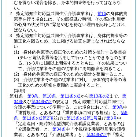
むを得ない場合を除き、身体的拘束等を行ってはならな
い。
2
指定認知症対応型共同生活介護事業者は、
前項
の身体的拘
束等を行う場合には、その態様及び時間、その際の利用者
の心身の状況並びに緊急やむを得ない理由を記録しなけれ
ばならない。
3
指定認知症対応型共同生活介護事業者は、身体的拘束等の
適正化を図るため、次に掲げる措置を講じなければならな
い。
(1)
身体的拘束等の適正化のための対策を検討する委員会
(テレビ電話装置等を活用して行うことができるものとす
る。)
を3月に1回以上開催するとともに、その結果につい
て、介護従業者その他の従業者に周知徹底を図ること。
(2)
身体的拘束等の適正化のための指針を整備すること。
(3)
介護従業者その他の従業者に対し、身体的拘束等の適
正化のための研修を定期的に実施すること。
(準用)
第41条
第9条
、
第10条
、
第11条の2
から
第13条の2
まで、
第
34条
及び
第34条の2
の規定は、指定認知症対応型共同生活
介護の事業について準用する。
この場合において、
第9条
中
「運営規程」とあるのは「重要事項に関する規程」と、
第9
条
、
第11条の2第2項
並びに
第13条の2第1号
及び
第3号
中
「定期巡回・随時対応型訪問介護看護従業者」とあるのは
「介護従業者」と、
第34条
中「小規模多機能型居宅介護従
業者」とあるのは「介護従業者」と、
第34条の2
中「指定