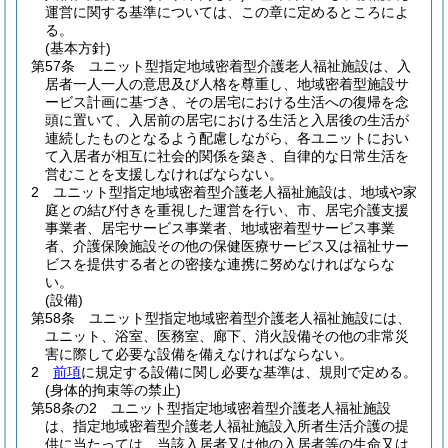
運営に関する基準については、この章に定めるところによ
る。
(基本方針)
第57条
ユニット型指定地域密着型介護老人福祉施設は、入
居者一人一人の意思及び人格を尊重し、地域密着型施設サ
ービス計画に基づき、その居宅における生活への復帰を念
頭に置いて、入居前の居宅における生活と入居後の生活が
連続したものとなるよう配慮しながら、各ユニットにおい
て入居者が相互に社会的関係を築き、自律的な日常生活を
営むことを支援しなければならない。
2
ユニット型指定地域密着型介護老人福祉施設は、地域や家
庭との結び付きを重視した運営を行い、市、居宅介護支援
事業者、居宅サービス事業者、地域密着型サービス事業
者、介護保険施設その他の保健医療サービス又は福祉サー
ビスを提供する者との密接な連携に努めなければならな
い。
(設備)
第58条
ユニット型指定地域密着型介護老人福祉施設には、
ユニット、浴室、医務室、廊下、消火設備その他の非常災
害に際して必要な設備を備えなければならない。
2
前項
に規定する設備に関し必要な基準は、規則で定める。
(身体的拘束等の禁止)
第58条の2
ユニット型指定地域密着型介護老人福祉施設
は、指定地域密着型介護老人福祉施設入所者生活介護の提
供に当たっては、当該入居者又は他の入居者等の生命又は