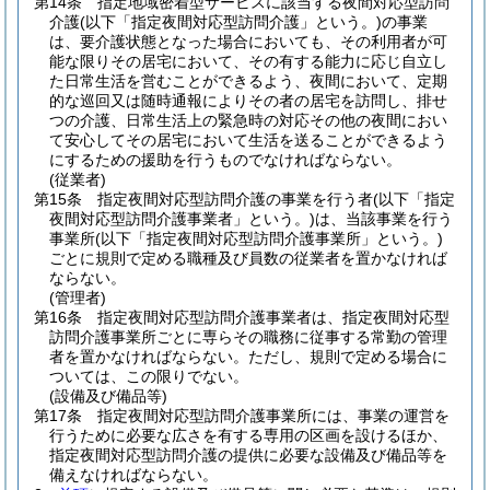
第14条
指定地域密着型サービスに該当する夜間対応型訪問
介護
(以下「指定夜間対応型訪問介護」という。)
の事業
は、要介護状態となった場合においても、その利用者が可
能な限りその居宅において、その有する能力に応じ自立し
た日常生活を営むことができるよう、夜間において、定期
的な巡回又は随時通報によりその者の居宅を訪問し、排せ
つの介護、日常生活上の緊急時の対応その他の夜間におい
て安心してその居宅において生活を送ることができるよう
にするための援助を行うものでなければならない。
(従業者)
第15条
指定夜間対応型訪問介護の事業を行う者
(以下「指定
夜間対応型訪問介護事業者」という。)
は、当該事業を行う
事業所
(以下「指定夜間対応型訪問介護事業所」という。)
ごとに規則で定める職種及び員数の従業者を置かなければ
ならない。
(管理者)
第16条
指定夜間対応型訪問介護事業者は、指定夜間対応型
訪問介護事業所ごとに専らその職務に従事する常勤の管理
者を置かなければならない。
ただし、規則で定める場合に
ついては、この限りでない。
(設備及び備品等)
第17条
指定夜間対応型訪問介護事業所には、事業の運営を
行うために必要な広さを有する専用の区画を設けるほか、
指定夜間対応型訪問介護の提供に必要な設備及び備品等を
備えなければならない。