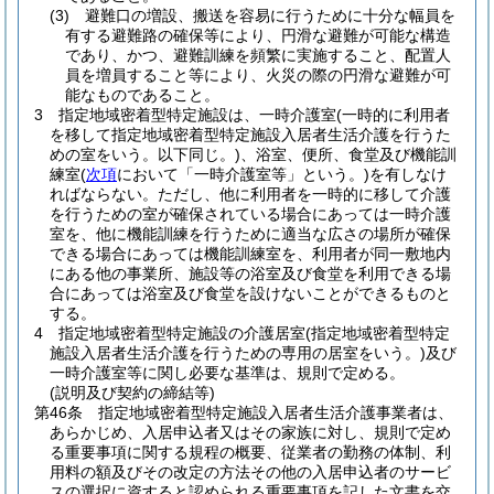
(3)
避難口の増設、搬送を容易に行うために十分な幅員を
有する避難路の確保等により、円滑な避難が可能な構造
であり、かつ、避難訓練を頻繁に実施すること、配置人
員を増員すること等により、火災の際の円滑な避難が可
能なものであること。
3
指定地域密着型特定施設は、一時介護室
(一時的に利用者
を移して指定地域密着型特定施設入居者生活介護を行うた
めの室をいう。以下同じ。)
、浴室、便所、食堂及び機能訓
練室
(
次項
において「一時介護室等」という。)
を有しなけ
ればならない。
ただし、他に利用者を一時的に移して介護
を行うための室が確保されている場合にあっては一時介護
室を、他に機能訓練を行うために適当な広さの場所が確保
できる場合にあっては機能訓練室を、利用者が同一敷地内
にある他の事業所、施設等の浴室及び食堂を利用できる場
合にあっては浴室及び食堂を設けないことができるものと
する。
4
指定地域密着型特定施設の介護居室
(指定地域密着型特定
施設入居者生活介護を行うための専用の居室をいう。)
及び
一時介護室等に関し必要な基準は、規則で定める。
(説明及び契約の締結等)
第46条
指定地域密着型特定施設入居者生活介護事業者は、
あらかじめ、入居申込者又はその家族に対し、規則で定め
る重要事項に関する規程の概要、従業者の勤務の体制、利
用料の額及びその改定の方法その他の入居申込者のサービ
スの選択に資すると認められる重要事項を記した文書を交