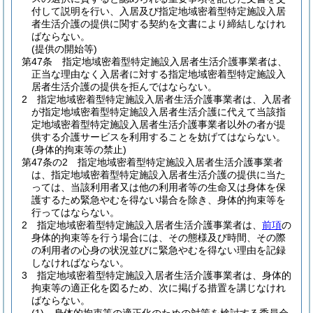
付して説明を行い、入居及び指定地域密着型特定施設入居
者生活介護の提供に関する契約を文書により締結しなけれ
ばならない。
(提供の開始等)
第47条
指定地域密着型特定施設入居者生活介護事業者は、
正当な理由なく入居者に対する指定地域密着型特定施設入
居者生活介護の提供を拒んではならない。
2
指定地域密着型特定施設入居者生活介護事業者は、入居者
が指定地域密着型特定施設入居者生活介護に代えて当該指
定地域密着型特定施設入居者生活介護事業者以外の者が提
供する介護サービスを利用することを妨げてはならない。
(身体的拘束等の禁止)
第47条の2
指定地域密着型特定施設入居者生活介護事業者
は、指定地域密着型特定施設入居者生活介護の提供に当た
っては、当該利用者又は他の利用者等の生命又は身体を保
護するため緊急やむを得ない場合を除き、身体的拘束等を
行ってはならない。
2
指定地域密着型特定施設入居者生活介護事業者は、
前項
の
身体的拘束等を行う場合には、その態様及び時間、その際
の利用者の心身の状況並びに緊急やむを得ない理由を記録
しなければならない。
3
指定地域密着型特定施設入居者生活介護事業者は、身体的
拘束等の適正化を図るため、次に掲げる措置を講じなけれ
ばならない。