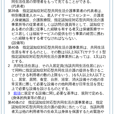
同生活住居の管理者をもって充てることができる。
(代表者)
第39条
指定認知症対応型共同生活介護事業者の代表者は、
特別養護老人ホーム、老人デイサービスセンター、介護老
人保健施設、介護医療院、指定認知症対応型共同生活介護
事業所等の従業者若しくは訪問介護員等として、認知症で
ある者の介護に従事した経験を有する者又は保健医療サー
ビス若しくは福祉サービスの提供を行う事業の経営に携わ
った経験を有する者でなければならない。
(設備等)
第40条
指定認知症対応型共同生活介護事業所は、共同生活
住居を有するものとし、その数は1以上3以下
(サテライト型
指定認知症対応型共同生活介護事業所にあっては、1又は2)
とする。
2
共同生活住居は、その入居定員
(当該共同生活住居におい
て同時に指定認知症対応型共同生活介護の提供を受けるこ
とができる利用者の数の上限をいう。)
を5人以上9人以下と
し、居室、居間、食堂、台所、浴室、消火設備その他の非
常災害に際して必要な設備その他利用者が日常生活を営む
上で必要な設備を設けるものとする。
3
前項
に規定する設備に関し必要な基準は、規則で定める。
(身体的拘束等の禁止)
第40条の2
指定認知症対応型共同生活介護事業者は、指定
認知症対応型共同生活介護の提供に当たっては、当該利用
者又は他の利用者等の生命又は身体を保護するため緊急や