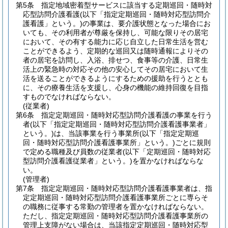
第5条
指定地域密着型サービスに該当する定期巡回・随時対
応型訪問介護看護
(以下「指定定期巡回・随時対応型訪問介
護看護」という。)
の事業は、要介護状態となった場合にお
いても、その利用者が尊厳を保持し、可能な限りその居宅
において、その有する能力に応じ自立した日常生活を営む
ことができるよう、定期的な巡回又は随時通報によりその
者の居宅を訪問し、入浴、排せつ、食事等の介護、日常生
活上の緊急時の対応その他の安心してその居宅において生
活を送ることができるようにするための援助を行うととも
に、その療養生活を支援し、心身の機能の維持回復を目指
すものでなければならない。
(従業者)
第6条
指定定期巡回・随時対応型訪問介護看護の事業を行う
者
(以下「指定定期巡回・随時対応型訪問介護看護事業者」
という。)
は、当該事業を行う事業所
(以下「指定定期巡
回・随時対応型訪問介護看護事業所」という。)
ごとに規則
で定める職種及び員数の従業者
(以下「定期巡回・随時対応
型訪問介護看護従業者」という。)
を置かなければならな
い。
(管理者)
第7条
指定定期巡回・随時対応型訪問介護看護事業者は、指
定定期巡回・随時対応型訪問介護看護事業所ごとに専らそ
の職務に従事する常勤の管理者を置かなければならない。
ただし、指定定期巡回・随時対応型訪問介護看護事業所の
管理上支障がない場合は、当該指定定期巡回・随時対応型