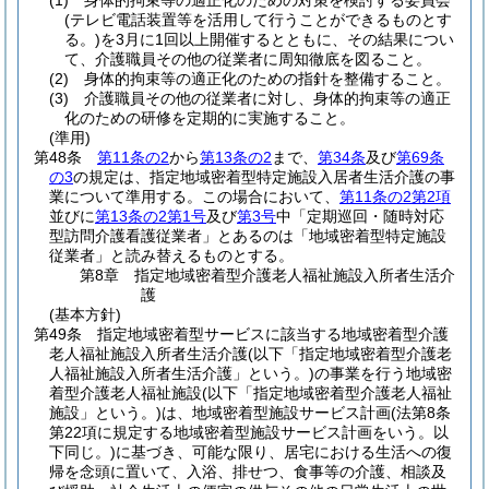
(1)
身体的拘束等の適正化のための対策を検討する委員会
(テレビ電話装置等を活用して行うことができるものとす
る。)
を3月に1回以上開催するとともに、その結果につい
て、介護職員その他の従業者に周知徹底を図ること。
(2)
身体的拘束等の適正化のための指針を整備すること。
(3)
介護職員その他の従業者に対し、身体的拘束等の適正
化のための研修を定期的に実施すること。
(準用)
第48条
第11条の2
から
第13条の2
まで、
第34条
及び
第69条
の3
の規定は、指定地域密着型特定施設入居者生活介護の事
業について準用する。
この場合において、
第11条の2第2項
並びに
第13条の2第1号
及び
第3号
中「定期巡回・随時対応
型訪問介護看護従業者」とあるのは「地域密着型特定施設
従業者」と読み替えるものとする。
第8章
指定地域密着型介護老人福祉施設入所者生活介
護
(基本方針)
第49条
指定地域密着型サービスに該当する地域密着型介護
老人福祉施設入所者生活介護
(以下「指定地域密着型介護老
人福祉施設入所者生活介護」という。)
の事業を行う地域密
着型介護老人福祉施設
(以下「指定地域密着型介護老人福祉
施設」という。)
は、地域密着型施設サービス計画
(法第8条
第22項に規定する地域密着型施設サービス計画をいう。以
下同じ。)
に基づき、可能な限り、居宅における生活への復
帰を念頭に置いて、入浴、排せつ、食事等の介護、相談及