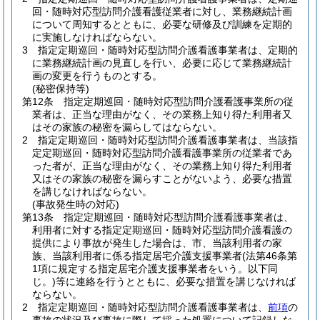
回・随時対応型訪問介護看護従業者に対し、業務継続計画
について周知するとともに、必要な研修及び訓練を定期的
に実施しなければならない。
3
指定定期巡回・随時対応型訪問介護看護事業者は、定期的
に業務継続計画の見直しを行い、必要に応じて業務継続計
画の変更を行うものとする。
(秘密保持等)
第12条
指定定期巡回・随時対応型訪問介護看護事業所の従
業者は、正当な理由がなく、その業務上知り得た利用者又
はその家族の秘密を漏らしてはならない。
2
指定定期巡回・随時対応型訪問介護看護事業者は、当該指
定定期巡回・随時対応型訪問介護看護事業所の従業者であ
った者が、正当な理由がなく、その業務上知り得た利用者
又はその家族の秘密を漏らすことがないよう、必要な措置
を講じなければならない。
(事故発生時の対応)
第13条
指定定期巡回・随時対応型訪問介護看護事業者は、
利用者に対する指定定期巡回・随時対応型訪問介護看護の
提供により事故が発生した場合は、市、当該利用者の家
族、当該利用者に係る指定居宅介護支援事業者
(法第46条第
1項に規定する指定居宅介護支援事業者をいう。以下同
じ。)
等に連絡を行うとともに、必要な措置を講じなければ
ならない。
2
指定定期巡回・随時対応型訪問介護看護事業者は、
前項
の