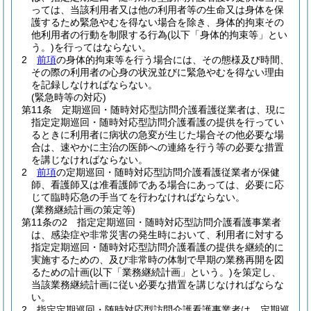
っては、当該利用者又は他の利用者等の生命又は身体を保
護するため緊急やむを得ない場合を除き、身体的拘束その
他利用者の行動を制限する行為
(以下「身体的拘束等」とい
う。)
を行ってはならない。
2
前項
の身体的拘束等を行う場合には、その態様及び時間、
その際の利用者の心身の状況並びに緊急やむを得ない理由
を記録しなければならない。
(緊急時等の対応)
第11条
定期巡回・随時対応型訪問介護看護従業者は、現に
指定定期巡回・随時対応型訪問介護看護の提供を行ってい
るときに利用者に病状の急変が生じた場合その他必要な場
合は、速やかに主治の医師への連絡を行う等の必要な措置
を講じなければならない。
2
前項
の定期巡回・随時対応型訪問介護看護従業者が保健
師、看護師又は准看護師である場合にあっては、必要に応
じて臨時応急の手当てを行わなければならない。
(業務継続計画の策定等)
第11条の2
指定定期巡回・随時対応型訪問介護看護事業者
は、感染症や非常災害の発生時において、利用者に対する
指定定期巡回・随時対応型訪問介護看護の提供を継続的に
実施するための、及び非常時の体制で早期の業務再開を図
るための計画
(以下「業務継続計画」という。)
を策定し、
当該業務継続計画に従い必要な措置を講じなければならな
い。
2
指定定期巡回・随時対応型訪問介護看護事業者は、定期巡