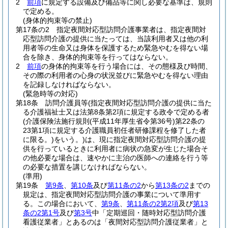
2
前項
に規定する設備及び備品等に関し必要な基準は、規則
で定める。
(身体的拘束等の禁止)
第17条の2
指定夜間対応型訪問介護事業者は、指定夜間対
応型訪問介護の提供に当たっては、当該利用者又は他の利
用者等の生命又は身体を保護するため緊急やむを得ない場
合を除き、身体的拘束等を行ってはならない。
2
前項
の身体的拘束等を行う場合には、その態様及び時間、
その際の利用者の心身の状況並びに緊急やむを得ない理由
を記録しなければならない。
(緊急時等の対応)
第18条
訪問介護員等
(指定夜間対応型訪問介護の提供に当た
る介護福祉士又は法第8条第2項に規定する政令で定める者
(介護保険法施行規則
(平成11年厚生省令第36号)
第22条の
23第1項に規定する介護職員初任者研修課程を修了した者
に限る。)
をいう。)
は、現に指定夜間対応型訪問介護の提
供を行っているときに利用者に病状の急変が生じた場合そ
の他必要な場合は、速やかに主治の医師への連絡を行う等
の必要な措置を講じなければならない。
(準用)
第19条
第9条
、
第10条
及び
第11条の2
から
第13条の2
までの
規定は、指定夜間対応型訪問介護の事業について準用す
る。
この場合において、
第9条
、
第11条の2第2項
及び
第13
条の2第1号
及び
第3号
中「定期巡回・随時対応型訪問介護
看護従業者」とあるのは「夜間対応型訪問介護従業者」と