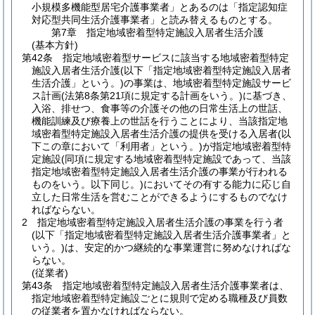
小規模多機能型居宅介護事業者」とあるのは「指定認知症
対応型共同生活介護事業者」と読み替えるものとする。
第7章
指定地域密着型特定施設入居者生活介護
(基本方針)
第42条
指定地域密着型サービスに該当する地域密着型特定
施設入居者生活介護
(以下「指定地域密着型特定施設入居者
生活介護」という。)
の事業は、地域密着型特定施設サービ
ス計画
(法第8条第21項に規定する計画をいう。)
に基づき、
入浴、排せつ、食事等の介護その他の日常生活上の世話、
機能訓練及び療養上の世話を行うことにより、当該指定地
域密着型特定施設入居者生活介護の提供を受ける入居者
(以
下この章において「利用者」という。)
が指定地域密着型特
定施設
(同項に規定する地域密着型特定施設であって、当該
指定地域密着型特定施設入居者生活介護の事業が行われる
ものをいう。以下同じ。)
においてその有する能力に応じ自
立した日常生活を営むことができるようにするものでなけ
ればならない。
2
指定地域密着型特定施設入居者生活介護の事業を行う者
(以下「指定地域密着型特定施設入居者生活介護事業者」と
いう。)
は、安定的かつ継続的な事業運営に努めなければな
らない。
(従業者)
第43条
指定地域密着型特定施設入居者生活介護事業者は、
指定地域密着型特定施設ごとに規則で定める職種及び員数
の従業者を置かなければならない。