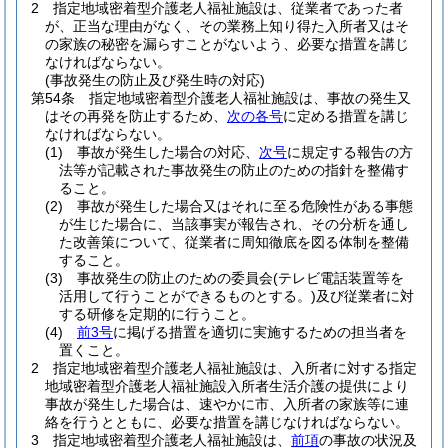
2
指定地域密着型介護老人福祉施設は、従業者であった者
が、正当な理由がなく、その業務上知り得た入所者又はそ
の家族の秘密を漏らすことがないよう、必要な措置を講じ
なければならない。
(事故発生の防止及び発生時の対応)
第54条
指定地域密着型介護老人福祉施設は、事故の発生又
はその再発を防止するため、
次の各号
に定める措置を講じ
なければならない。
(1)
事故が発生した場合の対応、
次号
に規定する報告の方
法等が記載された事故発生の防止のための指針を整備す
ること。
(2)
事故が発生した場合又はそれに至る危険性がある事態
が生じた場合に、当該事実が報告され、その分析を通し
た改善策について、従業者に周知徹底を図る体制を整備
すること。
(3)
事故発生の防止のための委員会
(テレビ電話装置等を
活用して行うことができるものとする。)
及び従業者に対
する研修を定期的に行うこと。
(4)
前3号
に掲げる措置を適切に実施するための担当者を
置くこと。
2
指定地域密着型介護老人福祉施設は、入所者に対する指定
地域密着型介護老人福祉施設入所者生活介護の提供により
事故が発生した場合は、速やかに市、入所者の家族等に連
絡を行うとともに、必要な措置を講じなければならない。
3
指定地域密着型介護老人福祉施設は、
前項
の事故の状況及