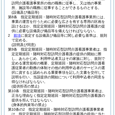
訪問介護看護事業所の他の職務に従事し、又は他の事業
所、施設等の職務に従事することができるものとする。
(設備及び備品等)
第8条
指定定期巡回・随時対応型訪問介護看護事業所には、
事業の運営を行うために必要な広さを有する専用の区画を
設けるほか、指定定期巡回・随時対応型訪問介護看護の提
供に必要な設備及び備品等を備えなければならない。
2
前項
に規定する設備及び備品等に関し必要な基準は、規則
で定める。
(説明及び同意)
第9条
指定定期巡回・随時対応型訪問介護看護事業者は、指
定定期巡回・随時対応型訪問介護看護の提供の開始に際
し、あらかじめ、利用申込者又はその家族に対し、規則で
定める運営規程の概要、定期巡回・随時対応型訪問介護看
護従業者の勤務の体制その他の利用申込者のサービスの選
択に資すると認められる重要事項を記した文書を交付して
説明を行い、当該提供の開始について利用申込者の同意を
得なければならない。
(提供拒否の禁止)
第10条
指定定期巡回・随時対応型訪問介護看護事業者は、
正当な理由なく指定定期巡回・随時対応型訪問介護看護の
提供を拒んではならない。
(身体的拘束等の禁止)
第10条の2
指定定期巡回・随時対応型訪問介護看護事業者
は、指定定期巡回・随時対応型訪問介護看護の提供に当た