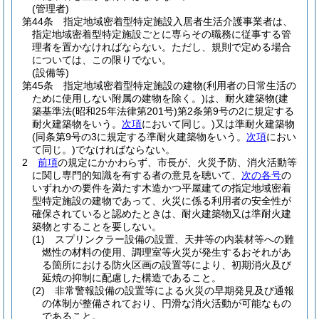
(管理者)
第44条
指定地域密着型特定施設入居者生活介護事業者は、
指定地域密着型特定施設ごとに専らその職務に従事する管
理者を置かなければならない。
ただし、規則で定める場合
については、この限りでない。
(設備等)
第45条
指定地域密着型特定施設の建物
(利用者の日常生活の
ために使用しない附属の建物を除く。)
は、耐火建築物
(建
築基準法
(昭和25年法律第201号)
第2条第9号の2に規定する
耐火建築物をいう。
次項
において同じ。)
又は準耐火建築物
(同条第9号の3に規定する準耐火建築物をいう。
次項
におい
て同じ。)
でなければならない。
2
前項
の規定にかかわらず、市長が、火災予防、消火活動等
に関し専門的知識を有する者の意見を聴いて、
次の各号
の
いずれかの要件を満たす木造かつ平屋建ての指定地域密着
型特定施設の建物であって、火災に係る利用者の安全性が
確保されていると認めたときは、耐火建築物又は準耐火建
築物とすることを要しない。
(1)
スプリンクラー設備の設置、天井等の内装材等への難
燃性の材料の使用、調理室等火災が発生するおそれがあ
る箇所における防火区画の設置等により、初期消火及び
延焼の抑制に配慮した構造であること。
(2)
非常警報設備の設置等による火災の早期発見及び通報
の体制が整備されており、円滑な消火活動が可能なもの
であること。