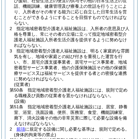
び援助、社会生活上の便宜の供与その他の日常生活上の世
話、機能訓練、健康管理及び療養上の世話を行うことによ
り、入所者がその有する能力に応じ自立した日常生活を営
むことができるようにすることを目指すものでなければな
らない。
2
指定地域密着型介護老人福祉施設は、入所者の意思及び人
格を尊重し、常にその者の立場に立って指定地域密着型介
護老人福祉施設入所者生活介護を提供するように努めなけ
ればならない。
3
指定地域密着型介護老人福祉施設は、明るく家庭的な雰囲
気を有し、地域や家庭との結び付きを重視した運営を行
い、市、居宅介護支援事業者、居宅サービス事業者、地域
密着型サービス事業者、他の介護保険施設その他の保健医
療サービス又は福祉サービスを提供する者との密接な連携
に努めなければならない。
(従業者)
第50条
指定地域密着型介護老人福祉施設には、規則で定め
る職種及び員数の従業者を置かなければならない。
(設備)
第51条
指定地域密着型介護老人福祉施設には、居室、静養
室、浴室、洗面設備、便所、医務室、食堂、機能訓練室、
廊下、消火設備その他の非常災害に際して必要な設備を備
えなければならない。
2
前項
に規定する設備に関し必要な基準は、規則で定める。
(身体的拘束等の禁止)