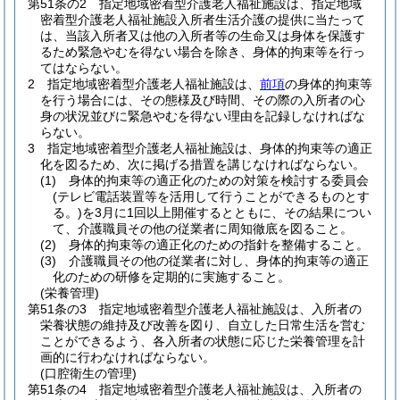
第51条の2
指定地域密着型介護老人福祉施設は、指定地域
密着型介護老人福祉施設入所者生活介護の提供に当たって
は、当該入所者又は他の入所者等の生命又は身体を保護す
るため緊急やむを得ない場合を除き、身体的拘束等を行っ
てはならない。
2
指定地域密着型介護老人福祉施設は、
前項
の身体的拘束等
を行う場合には、その態様及び時間、その際の入所者の心
身の状況並びに緊急やむを得ない理由を記録しなければな
らない。
3
指定地域密着型介護老人福祉施設は、身体的拘束等の適正
化を図るため、次に掲げる措置を講じなければならない。
(1)
身体的拘束等の適正化のための対策を検討する委員会
(テレビ電話装置等を活用して行うことができるものとす
る。)
を3月に1回以上開催するとともに、その結果につい
て、介護職員その他の従業者に周知徹底を図ること。
(2)
身体的拘束等の適正化のための指針を整備すること。
(3)
介護職員その他の従業者に対し、身体的拘束等の適正
化のための研修を定期的に実施すること。
(栄養管理)
第51条の3
指定地域密着型介護老人福祉施設は、入所者の
栄養状態の維持及び改善を図り、自立した日常生活を営む
ことができるよう、各入所者の状態に応じた栄養管理を計
画的に行わなければならない。
(口腔衛生の管理)
第51条の4
指定地域密着型介護老人福祉施設は、入所者の