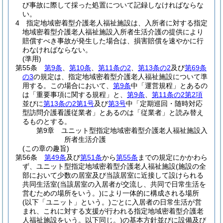
び事故に際して採った処置について記録しなければならな
い。
4
指定地域密着型介護老人福祉施設は、入所者に対する指定
地域密着型介護老人福祉施設入所者生活介護の提供により
賠償すべき事故が発生した場合は、損害賠償を速やかに行
わなければならない。
(準用)
第55条
第9条
、
第10条
、
第11条の2
、
第13条の2
及び
第69条
の3
の規定は、指定地域密着型介護老人福祉施設について準
用する。
この場合において、
第9条
中「運営規程」とあるの
は「重要事項に関する規程」と、
第9条
、
第11条の2第2項
並びに
第13条の2第1号
及び
第3号
中「定期巡回・随時対応
型訪問介護看護従業者」とあるのは「従業者」と読み替え
るものとする。
第9章
ユニット型指定地域密着型介護老人福祉施設入
所者生活介護
(この章の趣旨)
第56条
第49条
及び
第51条
から
第55条
までの規定にかかわら
ず、ユニット型指定地域密着型介護老人福祉施設
(施設の全
部において少数の居室及び当該居室に近接して設けられる
共同生活室
(当該居室の入居者が交流し、共同で日常生活を
営むための場所をいう。)
により一体的に構成される場所
(以下「ユニット」という。)
ごとに入居者の日常生活が営
まれ、これに対する支援が行われる指定地域密着型介護老
人福祉施設をいう。以下同じ。)
の基本方針並びに設備及び