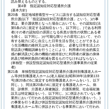
読み替えるものとする。
第4章
指定認知症対応型通所介護
(基本方針)
第20条
指定地域密着型サービスに該当する認知症対応型通
所介護
(以下「指定認知症対応型通所介護」という。)
の事
業は、要介護状態となった場合においても、その認知症
(法
第5条の2に規定する認知症をいう。以下同じ。)
である利用
者
(その者の認知症の原因となる疾患が急性の状態にある者
を除く。以下同じ。)
が可能な限りその居宅において、その
有する能力に応じ自立した日常生活を営むことができるよ
う生活機能の維持又は向上を目指し、必要な日常生活上の
世話及び機能訓練を行うことにより、利用者の社会的孤立
感の解消及び心身の機能の維持並びに利用者の家族の身体
的及び精神的負担の軽減を図るものでなければならない。
(単独型・併設型指定認知症対応型通所介護事業所の従業
者)
第21条
単独型指定認知症対応型通所介護
(特別養護老人ホー
ム等
(特別養護老人ホーム
(老人福祉法
(昭和38年法律第133
号)
第20条の5に規定する特別養護老人ホームをいう。以下
同じ。)
、同法第20条の4に規定する養護老人ホーム、病
院、診療所、介護老人保健施設、介護医療院、社会福祉施
設又は特定施設をいう。以下同じ。)
に併設されていない事
業所において行われる指定認知症対応型通所介護をいう。)
の事業を行う者及び併設型指定認知症対応型通所介護
(特別
養護老人ホーム等に併設されている事業所において行われ