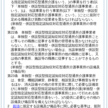
る指定認知症対応型通所介護をいう。)
の事業を行う者
(以
下「単独型・併設型指定認知症対応型通所介護事業者」と
いう。)
は、当該事業を行う事業所
(以下「単独型・併設型
指定認知症対応型通所介護事業所」という。)
ごとに規則で
定める職種及び員数の従業者を置かなければならない。
(単独型・併設型指定認知症対応型通所介護事業所の管理
者)
第22条
単独型・併設型指定認知症対応型通所介護事業者
は、単独型・併設型指定認知症対応型通所介護事業所ごと
に専らその職務に従事する常勤の管理者を置かなければな
らない。
ただし、単独型・併設型指定認知症対応型通所介
護事業所の管理上支障がない場合は、当該単独型・併設型
指定認知症対応型通所介護事業所の他の職務に従事し、又
は他の事業所、施設等の職務に従事することができるもの
とする。
(単独型・併設型指定認知症対応型通所介護事業所の設備及
び備品等)
第23条
単独型・併設型指定認知症対応型通所介護事業所
は、食堂、機能訓練室、静養室、相談室及び事務室を有す
るほか、消火設備その他の非常災害に際して必要な設備並
びに単独型・併設型指定認知症対応型通所介護
(単独型・併
設型指定認知症対応型通所介護事業所において行われる指
定認知症対応型通所介護をいう。)
の提供に必要なその他の
設備及び備品等を備えなければならない。
2
前項
に規定する設備及び備品等に関し必要な基準は、規則