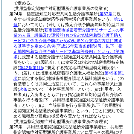
で定める。
(共用型指定認知症対応型通所介護事業所の従業者)
第24条
指定認知症対応型共同生活介護事業所
(
第37条
に規
定する指定認知症対応型共同生活介護事業所をいう。
第31
条
において同じ。)
若しくは指定介護予防認知症対応型共同
生活介護事業所
(
萩市指定地域密着型介護予防サービスの事
業の人員、設備及び運営並びに指定地域密着型介護予防サ
ービスに係る介護予防のための効果的な支援の方法に関す
る基準等を定める条例
(平成25年萩市条例第4号。以下「指
定地域密着型介護予防サービス基準等条例」という。)
第26
条
に規定する指定介護予防認知症対応型共同生活介護事業
所をいう。)
の居間若しくは食堂又は指定地域密着型特定施
設
(
第42条第1項
に規定する指定地域密着型特定施設をい
う。)
若しくは指定地域密着型介護老人福祉施設
(
第49条第1
項
に規定する指定地域密着型介護老人福祉施設をいう。)
の
食堂若しくは共同生活室において、これらの事業所又は施
設
(
次条
において「本体事業所等」という。)
の利用者、入
居者又は入所者とともに行う指定認知症対応型通所介護の
事業を行う者
(以下「共用型指定認知症対応型通所介護事業
者」という。)
は、当該事業を行う事業所
(以下「共用型指
定認知症対応型通所介護事業所」という。)
ごとに規則で定
める職種及び員数の従業者を置かなければならない。
(共用型指定認知症対応型通所介護事業所の管理者)
第25条
共用型指定認知症対応型通所介護事業者は、共用型
指定認知症対応型通所介護事業所ごとに専らその職務に従