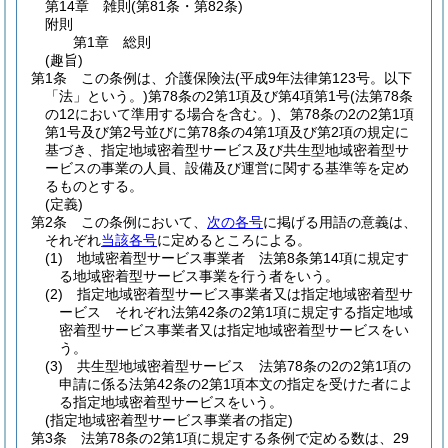
第14章
雑則
(第81条・第82条)
附則
第1章
総則
(趣旨)
第1条
この条例は、介護保険法
(平成9年法律第123号。以下
「法」という。)
第78条の2第1項及び第4項第1号
(法第78条
の12において準用する場合を含む。)
、第78条の2の2第1項
第1号及び第2号並びに第78条の4第1項及び第2項の規定に
基づき、指定地域密着型サービス及び共生型地域密着型サ
ービスの事業の人員、設備及び運営に関する基準等を定め
るものとする。
(定義)
第2条
この条例において、
次の各号
に掲げる用語の意義は、
それぞれ
当該各号
に定めるところによる。
(1)
地域密着型サービス事業者 法第8条第14項に規定す
る地域密着型サービス事業を行う者をいう。
(2)
指定地域密着型サービス事業者又は指定地域密着型サ
ービス それぞれ法第42条の2第1項に規定する指定地域
密着型サービス事業者又は指定地域密着型サービスをい
う。
(3)
共生型地域密着型サービス 法第78条の2の2第1項の
申請に係る法第42条の2第1項本文の指定を受けた者によ
る指定地域密着型サービスをいう。
(指定地域密着型サービス事業者の指定)
第3条
法第78条の2第1項に規定する条例で定める数は、29