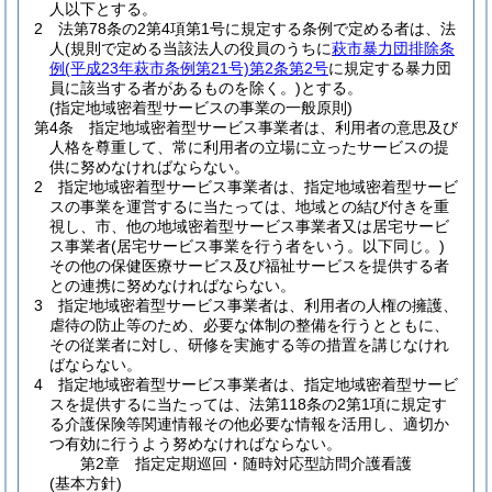
人以下とする。
2
法第78条の2第4項第1号に規定する条例で定める者は、法
人
(規則で定める当該法人の役員のうちに
萩市暴力団排除条
例
(平成23年萩市条例第21号)
第2条第2号
に規定する暴力団
員に該当する者があるものを除く。)
とする。
(指定地域密着型サービスの事業の一般原則)
第4条
指定地域密着型サービス事業者は、利用者の意思及び
人格を尊重して、常に利用者の立場に立ったサービスの提
供に努めなければならない。
2
指定地域密着型サービス事業者は、指定地域密着型サービ
スの事業を運営するに当たっては、地域との結び付きを重
視し、市、他の地域密着型サービス事業者又は居宅サービ
ス事業者
(居宅サービス事業を行う者をいう。以下同じ。)
その他の保健医療サービス及び福祉サービスを提供する者
との連携に努めなければならない。
3
指定地域密着型サービス事業者は、利用者の人権の擁護、
虐待の防止等のため、必要な体制の整備を行うとともに、
その従業者に対し、研修を実施する等の措置を講じなけれ
ばならない。
4
指定地域密着型サービス事業者は、指定地域密着型サービ
スを提供するに当たっては、法第118条の2第1項に規定す
る介護保険等関連情報その他必要な情報を活用し、適切か
つ有効に行うよう努めなければならない。
第2章
指定定期巡回・随時対応型訪問介護看護
(基本方針)