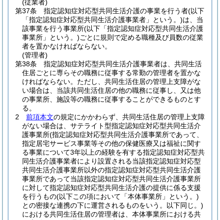
(従業者)
第37条
指定認知症対応型共同生活介護の事業を行う者
(以下
「指定認知症対応型共同生活介護事業者」という。)
は、当
該事業を行う事業所
(以下「指定認知症対応型共同生活介護
事業所」という。)
ごとに規則で定める職種及び員数の従業
者を置かなければならない。
(管理者)
第38条
指定認知症対応型共同生活介護事業者は、共同生活
住居ごとに専らその職務に従事する常勤の管理者を置かな
ければならない。
ただし、共同生活住居の管理上支障がな
い場合は、当該共同生活住居の他の職務に従事し、又は他
の事業所、施設等の職務に従事することができるものとす
る。
2
前項本文
の規定にかかわらず、共同生活住居の管理上支障
がない場合は、サテライト型指定認知症対応型共同生活介
護事業所
(指定認知症対応型共同生活介護事業所であって、
指定居宅サービス事業等その他の保健医療又は福祉に関す
る事業について3年以上の経験を有する指定認知症対応型共
同生活介護事業者により設置される当該指定認知症対応型
共同生活介護事業所以外の指定認知症対応型共同生活介護
事業所であって当該指定認知症対応型共同生活介護事業所
に対して指定認知症対応型共同生活介護の提供に係る支援
を行うもの
(以下この項において「本体事業所」という。)
との密接な連携の下に運営されるものをいう。以下同じ。)
における共同生活住居の管理者は、本体事業所における共