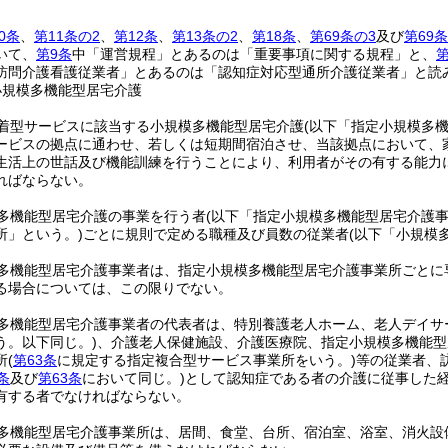
0条
、
第11条の2
、
第12条
、
第13条の2
、
第18条
、
第69条の3
及び
第69条
いて、
第9条
中「運営規程」とあるのは「重要事項に関する規程」と、
第
訪問介護看護従業者」とあるのは「認知症対応型通所介護従業者」と読
小規模多機能型居宅介護
着型サービスに該当する小規模多機能型居宅介護
(以下「指定小規模多
ービスの拠点に通わせ、若しくは短期間宿泊させ、当該拠点において、
生活上の世話及び機能訓練を行うことにより、利用者がその有する能力
ればならない。
多機能型居宅介護の事業を行う者
(以下「指定小規模多機能型居宅介護事
所」という。)
ごとに規則で定める職種及び員数の従業者
(以下「小規模
多機能型居宅介護事業者は、指定小規模多機能型居宅介護事業所ごとに
る場合については、この限りでない。
多機能型居宅介護事業者の代表者は、特別養護老人ホーム、老人デイサ
う。以下同じ。)
、介護老人保健施設、介護医療院、指定小規模多機能型
所
(
第63条
に規定する指定複合型サービス事業所をいう。)
等の従業者、
条
及び
第63条
において同じ。)
として認知症である者の介護に従事した
有する者でなければならない。
多機能型居宅介護事業所は、居間、食堂、台所、宿泊室、浴室、消火設