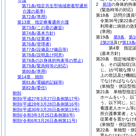
介護
2
前項
の身体的拘
第71条
(指定共生型地域密着型通所
(緊急時等の対応)
介護の基準)
第18条
訪問介護員
第72条
(準用)
令第36号)
第22条
第13章
指定療養通所介護
利用者に病状の急
第73条
(この章の趣旨)
(準用)
第74条
(基本方針)
第19条
第9条
、
第1
第75条
(従業者)
2第2項
及び
第13条
第76条
(管理者)
第4章
指定
第77条
(設備及び備品等)
(基本方針)
第78条
(説明及び同意)
第20条
指定地域密
第78条の2
(身体的拘束等の禁止)
も、その認知症
(
第79条
(緊急時等の対応)
じ。)
が可能な限り
第80条
(準用)
上の世話及び機能
第14章
雑則
でなければならな
第81条
(電磁的記録等)
(単独型・併設型
第82条
(委任)
第21条
単独型指定
附則
ホームをいう。以
附則
(平成27年3月27日条例第17号)
う。以下同じ。)
に
附則
(平成28年3月28日条例第16号)
養護老人ホーム等
附則
(平成30年3月26日条例第13号)
所介護事業者」と
附則
(令和3年3月25日条例第6号)
従業者を置かなけ
附則
(令和6年3月26日条例第11号)
(単独型・併設型
第22条
単独型・併
置かなければなら