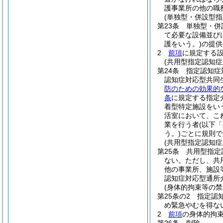
護事業所の他の職
(単独型・併設型
第23条
単独型・併
て必要な設備並び
護をいう。)
の提供
2
前項
に規定する
(共用型指定認知
第24条
指定認知症
認知症対応型共同
防のための効果的
条
に規定する指定
着型特定施設をい
活室において、こ
業を行う者
(以下
う。)
ごとに規則で
(共用型指定認知
第25条
共用型指定
ない。
ただし、共
他の事業所、施設
認知症対応型通所
(身体的拘束等の禁
第25条の2
指定認
め緊急やむを得な
2
前項
の身体的拘