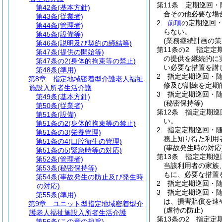
第11条
定期巡回・
第42条
(基本方針)
合その他必要な場
第43条
(従業者)
2
前項
の定期巡回
第44条
(管理者)
らない。
第45条
(設備等)
(業務継続計画の策
第46条
(説明及び契約の締結等)
第11条の2
指定定
第47条
(提供の開始等)
の提供を継続的に
第47条の2
(身体的拘束等の禁止)
い必要な措置を講
第48条
(準用)
2
指定定期巡回・
第8章
指定地域密着型介護老人福祉
修及び訓練を定期
施設入所者生活介護
3
指定定期巡回・
第49条
(基本方針)
(秘密保持等)
第50条
(従業者)
第12条
指定定期巡
第51条
(設備)
い。
第51条の2
(身体的拘束等の禁止)
2
指定定期巡回・
第51条の3
(栄養管理)
務上知り得た利用
第51条の4
(口腔衛生の管理)
(事故発生時の対応
第51条の5
(緊急時等の対応)
第13条
指定定期巡
第52条
(管理者)
当該利用者の家族
第53条
(秘密保持等)
もに、必要な措置
第54条
(事故発生の防止及び発生時
2
指定定期巡回・
の対応)
3
指定定期巡回・
第55条
(準用)
は、損害賠償を速
第9章
ユニット型指定地域密着型介
(虐待の防止)
護老人福祉施設入所者生活介護
第13条の2
指定定
第56条
(この章の趣旨)