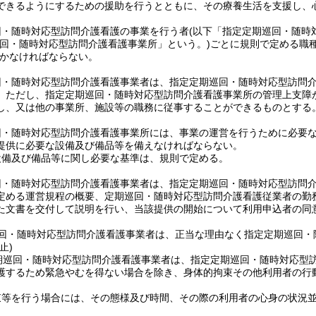
できるようにするための援助を行うとともに、その療養生活を支援し、
回・随時対応型訪問介護看護の事業を行う者
(以下「指定定期巡回・随時
巡回・随時対応型訪問介護看護事業所」という。)
ごとに規則で定める職
かなければならない。
回・随時対応型訪問介護看護事業者は、指定定期巡回・随時対応型訪問
。
ただし、指定定期巡回・随時対応型訪問介護看護事業所の管理上支障
し、又は他の事業所、施設等の職務に従事することができるものとする
回・随時対応型訪問介護看護事業所には、事業の運営を行うために必要
提供に必要な設備及び備品等を備えなければならない。
設備及び備品等に関し必要な基準は、規則で定める。
回・随時対応型訪問介護看護事業者は、指定定期巡回・随時対応型訪問
定める運営規程の概要、定期巡回・随時対応型訪問介護看護従業者の勤
た文書を交付して説明を行い、当該提供の開始について利用申込者の同
回・随時対応型訪問介護看護事業者は、正当な理由なく指定定期巡回・
止)
期巡回・随時対応型訪問介護看護事業者は、指定定期巡回・随時対応型
護するため緊急やむを得ない場合を除き、身体的拘束その他利用者の行
束等を行う場合には、その態様及び時間、その際の利用者の心身の状況