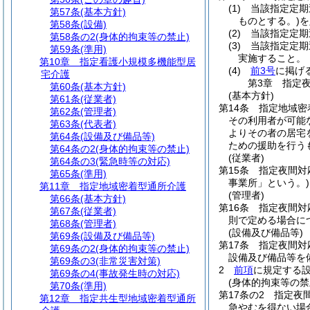
(1)
当該指定定期
第57条
(基本方針)
ものとする。)
を
第58条
(設備)
(2)
当該指定定期
第58条の2
(身体的拘束等の禁止)
(3)
当該指定定期
第59条
(準用)
実施すること。
第10章
指定看護小規模多機能型居
(4)
前3号
に掲げ
宅介護
第3章
指定
第60条
(基本方針)
(基本方針)
第61条
(従業者)
第14条
指定地域密
第62条
(管理者)
その利用者が可能
第63条
(代表者)
よりその者の居宅
第64条
(設備及び備品等)
ための援助を行う
第64条の2
(身体的拘束等の禁止)
(従業者)
第64条の3
(緊急時等の対応)
第15条
指定夜間対
第65条
(準用)
事業所」という。)
第11章
指定地域密着型通所介護
(管理者)
第66条
(基本方針)
第16条
指定夜間対
第67条
(従業者)
則で定める場合に
第68条
(管理者)
(設備及び備品等)
第69条
(設備及び備品等)
第17条
指定夜間対
第69条の2
(身体的拘束等の禁止)
設備及び備品等を
第69条の3
(非常災害対策)
2
前項
に規定する
第69条の4
(事故発生時の対応)
(身体的拘束等の禁
第70条
(準用)
第17条の2
指定夜
第12章
指定共生型地域密着型通所
急やむを得ない場