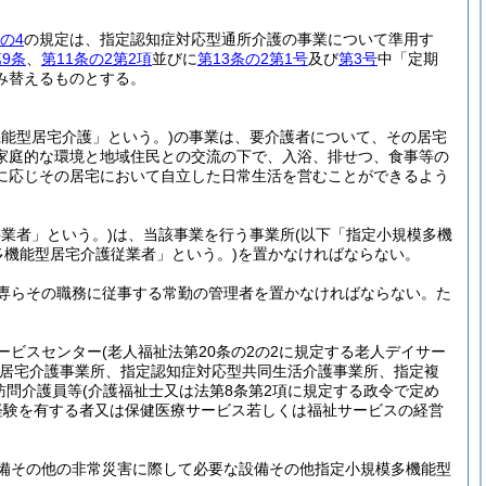
の4
の規定は、指定認知症対応型通所介護の事業について準用す
9条
、
第11条の2第2項
並びに
第13条の2第1号
及び
第3号
中「定期
み替えるものとする。
機能型居宅介護」という。)
の事業は、要介護者について、その居宅
家庭的な環境と地域住民との交流の下で、入浴、排せつ、食事等の
に応じその居宅において自立した日常生活を営むことができるよう
業者」という。)
は、当該事業を行う事業所
(以下「指定小規模多機
多機能型居宅介護従業者」という。)
を置かなければならない。
専らその職務に従事する常勤の管理者を置かなければならない。
た
ービスセンター
(老人福祉法第20条の2の2に規定する老人デイサー
居宅介護事業所、指定認知症対応型共同生活介護事業所、指定複
訪問介護員等
(介護福祉士又は法第8条第2項に規定する政令で定め
経験を有する者又は保健医療サービス若しくは福祉サービスの経営
備その他の非常災害に際して必要な設備その他指定小規模多機能型