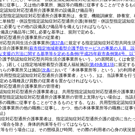
務に従事し、又は他の事業所、施設等の職務に従事することができるも
指定認知症対応型通所介護事業所の設備及び備品等)
設型指定認知症対応型通所介護事業所は、食堂、機能訓練室、静養室、
に単独型・併設型指定認知症対応型通所介護
(単独型・併設型指定認知
に必要なその他の設備及び備品等を備えなければならない。
設備及び備品等に関し必要な基準は、規則で定める。
症対応型通所介護事業所の従業者)
対応型共同生活介護事業所
(
第37条
に規定する指定認知症対応型共同生
生活介護事業所
(
萩市指定地域密着型介護予防サービスの事業の人員、設
な支援の方法に関する基準等を定める条例
(平成25年萩市条例第4号。
介護予防認知症対応型共同生活介護事業所をいう。)
の居間若しくは食堂
う。)
若しくは指定地域密着型介護老人福祉施設
(
第49条第1項
に規定する
れらの事業所又は施設
(
次条
において「本体事業所等」という。)
の利用
「共用型指定認知症対応型通所介護事業者」という。)
は、当該事業を行
定める職種及び員数の従業者を置かなければならない。
症対応型通所介護事業所の管理者)
認知症対応型通所介護事業者は、共用型指定認知症対応型通所介護事業
用型指定認知症対応型通所介護事業所の管理上支障がない場合は、当該
等の職務に従事することができるものとする。
なお、共用型指定認知症
介護事業所の他の職務に従事し、かつ、他の本体事業所等の職務に従事
止)
知症対応型通所介護事業者は、指定認知症対応型通所介護の提供に当た
い場合を除き、身体的拘束等を行ってはならない。
束等を行う場合には、その態様及び時間、その際の利用者の心身の状況