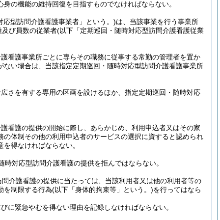
心身の機能の維持回復を目指すものでなければならない。
対応型訪問介護看護事業者」という。)
は、当該事業を行う事業所
種及び員数の従業者
(以下「定期巡回・随時対応型訪問介護看護従業
介護看護事業所ごとに専らその職務に従事する常勤の管理者を置か
がない場合は、当該指定定期巡回・随時対応型訪問介護看護事業所
。
な広さを有する専用の区画を設けるほか、指定定期巡回・随時対応
介護看護の提供の開始に際し、あらかじめ、利用申込者又はその家
務の体制その他の利用申込者のサービスの選択に資すると認められ
意を得なければならない。
随時対応型訪問介護看護の提供を拒んではならない。
訪問介護看護の提供に当たっては、当該利用者又は他の利用者等の
動を制限する行為
(以下「身体的拘束等」という。)
を行ってはなら
並びに緊急やむを得ない理由を記録しなければならない。