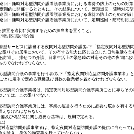
巡回・随時対応型訪問介護看護事業所における虐待の防止のための対策
定期的に開催するとともに、その結果について、定期巡回・随時対応型
巡回・随時対応型訪問介護看護事業所における虐待の防止のための指針
巡回・随時対応型訪問介護看護事業所において、定期巡回・随時対応型
る措置を適切に実施するための担当者を置くこと。
夜間対応型訪問介護
着型サービスに該当する夜間対応型訪問介護
(以下「指定夜間対応型訪問
な限りその居宅において、その有する能力に応じ自立した日常生活を営
を訪問し、排せつの介護、日常生活上の緊急時の対応その他の夜間にお
ものでなければならない。
応型訪問介護の事業を行う者
(以下「指定夜間対応型訪問介護事業者」と
ごとに規則で定める職種及び員数の従業者を置かなければならない。
応型訪問介護事業者は、指定夜間対応型訪問介護事業所ごとに専らその
ついては、この限りでない。
応型訪問介護事業所には、事業の運営を行うために必要な広さを有する
備えなければならない。
設備及び備品等に関し必要な基準は、規則で定める。
止)
間対応型訪問介護事業者は、指定夜間対応型訪問介護の提供に当たって
合を除き、身体的拘束等を行ってはならない。