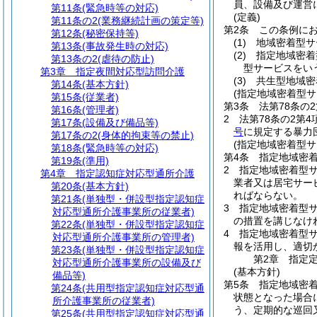
員、設備及び運営
第11条
(緊急時等の対応)
(定義)
第11条の2
(業務継続計画の策定等)
第2条
この条例に
第12条
(秘密保持等)
(1)
地域密着型サ
第13条
(事故発生時の対応)
(2)
指定地域密着
第13条の2
(虐待の防止)
型サービスをい
第3章
指定夜間対応型訪問介護
(3)
共生型地域密
第14条
(基本方針)
(指定地域密着型サ
第15条
(従業者)
第3条
法第78条の
第16条
(管理者)
2
法第78条の2第
第17条
(設備及び備品等)
号
に規定する暴力
第17条の2
(身体的拘束等の禁止)
(指定地域密着型
第18条
(緊急時等の対応)
第4条
指定地域密
第19条
(準用)
2
指定地域密着型
第4章
指定認知症対応型通所介護
業者又は居宅サー
第20条
(基本方針)
ればならない。
第21条
(単独型・併設型指定認知症
3
指定地域密着型
対応型通所介護事業所の従業者)
の措置を講じなけ
第22条
(単独型・併設型指定認知症
4
指定地域密着型サ
対応型通所介護事業所の管理者)
報を活用し、適切
第23条
(単独型・併設型指定認知症
第2章
指定
対応型通所介護事業所の設備及び
(基本方針)
備品等)
第5条
指定地域密
第24条
(共用型指定認知症対応型通
状態となった場合
所介護事業所の従業者)
う、定期的な巡回
第25条
(共用型指定認知症対応型通