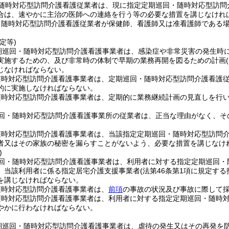
随時対応型訪問介護看護従業者は、現に指定定期巡回・随時対応型訪問
合は、速やかに主治の医師への連絡を行う等の必要な措置を講じなけれ
・随時対応型訪問介護看護従業者が保健師、看護師又は准看護師である
定等)
期巡回・随時対応型訪問介護看護事業者は、感染症や非常災害の発生時
実施するための、及び非常時の体制で早期の業務再開を図るための計画
じなければならない。
随時対応型訪問介護看護事業者は、定期巡回・随時対応型訪問介護看護
的に実施しなければならない。
随時対応型訪問介護看護事業者は、定期的に業務継続計画の見直しを行
回・随時対応型訪問介護看護事業所の従業者は、正当な理由がなく、そ
随時対応型訪問介護看護事業者は、当該指定定期巡回・随時対応型訪問
者又はその家族の秘密を漏らすことがないよう、必要な措置を講じなけ
)
回・随時対応型訪問介護看護事業者は、利用者に対する指定定期巡回・
、当該利用者に係る指定居宅介護支援事業者
(法第46条第1項に規定す
を講じなければならない。
随時対応型訪問介護看護事業者は、
前項
の事故の状況及び事故に際して
随時対応型訪問介護看護事業者は、利用者に対する指定定期巡回・随時
やかに行わなければならない。
期巡回・随時対応型訪問介護看護事業者は、虐待の発生又はその再発を