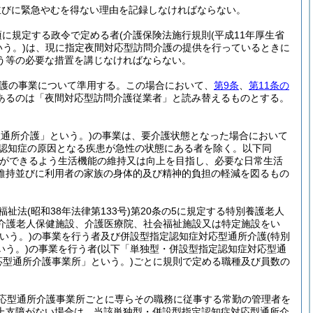
並びに緊急やむを得ない理由を記録しなければならない。
項に規定する政令で定める者
(介護保険法施行規則
(平成11年厚生省
いう。)
は、現に指定夜間対応型訪問介護の提供を行っているときに
う等の必要な措置を講じなければならない。
護の事業について準用する。
この場合において、
第9条
、
第11条の
あるのは「夜間対応型訪問介護従業者」と読み替えるものとする。
型通所介護」という。)
の事業は、要介護状態となった場合において
の認知症の原因となる疾患が急性の状態にある者を除く。以下同
ができるよう生活機能の維持又は向上を目指し、必要な日常生活
維持並びに利用者の家族の身体的及び精神的負担の軽減を図るもの
人福祉法
(昭和38年法律第133号)
第20条の5に規定する特別養護老人
、介護老人保健施設、介護医療院、社会福祉施設又は特定施設をい
いう。)
の事業を行う者及び併設型指定認知症対応型通所介護
(特別
う。)
の事業を行う者
(以下「単独型・併設型指定認知症対応型通
応型通所介護事業所」という。)
ごとに規則で定める職種及び員数の
応型通所介護事業所ごとに専らその職務に従事する常勤の管理者を
上支障がない場合は、当該単独型・併設型指定認知症対応型通所介