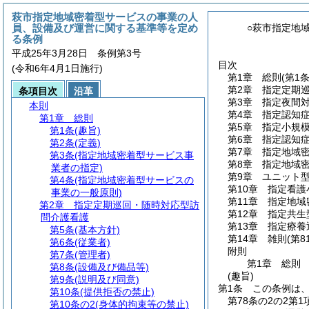
萩市指定地域密着型サービスの事業の人
員、設備及び運営に関する基準等を定め
○萩市指定地
る条例
平成25年3月28日 条例第3号
目次
(令和6年4月1日施行)
第1章
総則
(第1
第2章
指定定期
条項目次
沿革
第3章
指定夜間
本則
第4章
指定認知
第1章
総則
第5章
指定小規
第1条
(趣旨)
第6章
指定認知
第2条
(定義)
第7章
指定地域
第3条
(指定地域密着型サービス事
第8章
指定地域
業者の指定)
第9章
ユニット
第4条
(指定地域密着型サービスの
第10章
指定看護
事業の一般原則)
第11章
指定地域
第2章
指定定期巡回・随時対応型訪
第12章
指定共生
問介護看護
第13章
指定療養
第5条
(基本方針)
第14章
雑則
(第8
第6条
(従業者)
附則
第7条
(管理者)
第1章
総則
第8条
(設備及び備品等)
(趣旨)
第9条
(説明及び同意)
第1条
この条例は
第10条
(提供拒否の禁止)
第78条の2の2第
第10条の2
(身体的拘束等の禁止)