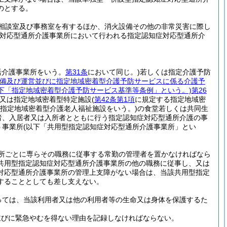
のとする。
相談室及び事務室を有するほか、消火設備その他の非常災害に際し
症対応型通所介護事業所において行われる指定認知症対応型通所介
活介護事業所をいう。
第31条
において同じ。)
若しくは指定介護予防
備及び運営並びに指定地域密着型介護予防サービスに係る介護予
以下「指定地域密着型介護予防サービス基準等条例」という。)
第26
又は指定地域密着型特定施設
(
第42条第1項
に規定する指定地域密
指定地域密着型介護老人福祉施設をいう。)
の食堂若しくは共同生
者、入居者又は入所者とともに行う指定認知症対応型通所介護の事
う事業所
(以下「共用型指定認知症対応型通所介護事業所」とい
所ごとに専らその職務に従事する常勤の管理者を置かなければなら
共用型指定認知症対応型通所介護事業所の他の職務に従事し、又は
対応型通所介護事業所の管理上支障がない場合は、当該共用型指定
することとしても差し支えない。
っては、当該利用者又は他の利用者等の生命又は身体を保護するた
並びに緊急やむを得ない理由を記録しなければならない。