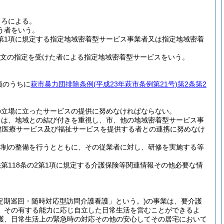
ころによる。
う者をいう。
第1項に規定する指定地域密着型サービス事業者又は指定地域密着
項本文の指定を受けた者による指定地域密着型サービスをいう。
員のうちに
萩市暴力団排除条例
(平成23年萩市条例第21号)
第2条第2
の立場に立ったサービスの提供に努めなければならない。
ては、地域との結び付きを重視し、市、他の地域密着型サービス事
健医療サービス及び福祉サービスを提供する者との連携に努めなけ
体制の整備を行うとともに、その従業者に対し、研修を実施する等
118条の2第1項に規定する介護保険等関連情報その他必要な情
定期巡回・随時対応型訪問介護看護」という。)
の事業は、要介護
、その有する能力に応じ自立した日常生活を営むことができるよ
護、日常生活上の緊急時の対応その他の安心してその居宅において