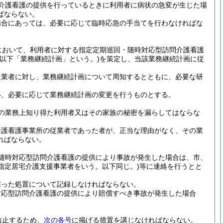
介護看護の提供を行っているときに利用者に病状の急変が生じた場
ばならない。
場合にあっては、必要に応じて臨時応急の手当てを行わなければな
において、利用者に対する指定定期巡回・随時対応型訪問介護看護
(以下「業務継続計画」という。)
を策定し、当該業務継続計画に従
従業者に対し、業務継続計画について周知するとともに、必要な研
い、必要に応じて業務継続計画の変更を行うものとする。
の業務上知り得た利用者又はその家族の秘密を漏らしてはならな
介護看護事業所の従業者であった者が、正当な理由がなく、その業
ればならない。
随時対応型訪問介護看護の提供により事故が発生した場合は、市、
る指定居宅介護支援事業者をいう。以下同じ。)
等に連絡を行うとと
採った処置について記録しなければならない。
対応型訪問介護看護の提供により賠償すべき事故が発生した場合
防止するため、
次の各号
に掲げる措置を講じなければならない。