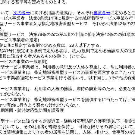
に関する基準等を定めるものとする。
おいて、
次の各号
に掲げる用語の意義は、それぞれ
当該各号
に定めると
ービス事業者 法第8条第14項に規定する地域密着型サービス事業を行
型サービス事業者又は指定地域密着型サービス それぞれ法第42条の2
う。
着型サービス 法第78条の2の2第1項の申請に係る法第42条の2第1
ービス事業者の指定)
2第1項に規定する条例で定める数は、29人以下とする。
4項第1号に規定する条例で定める者は、法人
(規則で定める当該法人の役
団員に該当する者があるものを除く。)
とする。
サービスの事業の一般原則)
着型サービス事業者は、利用者の意思及び人格を尊重して、常に利用者
サービス事業者は、指定地域密着型サービスの事業を運営するに当たっ
ビス事業者
(居宅サービス事業を行う者をいう。以下同じ。)
その他の保
サービス事業者は、利用者の人権の擁護、虐待の防止等のため、必要な
ればならない。
ービス事業者は、指定地域密着型サービスを提供するに当たっては、法第
かつ有効に行うよう努めなければならない。
定期巡回・随時対応型訪問介護看護
着型サービスに該当する定期巡回・随時対応型訪問介護看護
(以下「指定
においても、その利用者が尊厳を保持し、可能な限りその居宅において
又は随時通報によりその者の居宅を訪問し、入浴、排せつ、食事等の介