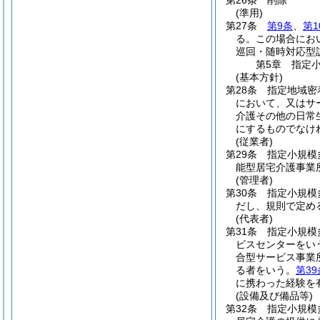
第26条
削除
(準用)
第27条
第9条
、
第1
る。
この場合にお
巡回・随時対応型
第5章
指定
(基本方針)
第28条
指定地域密
において、又はサ
介護その他の日常
にするものでなけ
(従業者)
第29条
指定小規模
能型居宅介護事業
(管理者)
第30条
指定小規模
だし、規則で定め
(代表者)
第31条
指定小規模
ビスセンターをい
合型サービス事業
る者をいう。
第39
に携わった経験を
(設備及び備品等)
第32条
指定小規模