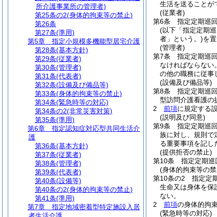
生活を送ることが
所介護事業所の管理者)
(従業者)
第25条の2
(身体的拘束等の禁止)
第6条
指定定期巡
第26条
(以下「指定定期
第27条
(準用)
者」という。)
を置
第5章
指定小規模多機能型居宅介護
(管理者)
第28条
(基本方針)
第7条
指定定期巡
第29条
(従業者)
なければならない
第30条
(管理者)
の他の職務に従事
第31条
(代表者)
(設備及び備品等)
第32条
(設備及び備品等)
第8条
指定定期巡
第33条
(身体的拘束等の禁止)
型訪問介護看護の
第34条
(緊急時等の対応)
2
前項
に規定する
第34条の2
(非常災害対策)
(説明及び同意)
第35条
(準用)
第9条
指定定期巡
第6章
指定認知症対応型共同生活介
族に対し、規則で
護
る重要事項を記し
第36条
(基本方針)
(提供拒否の禁止)
第37条
(従業者)
第10条
指定定期巡
第38条
(管理者)
(身体的拘束等の禁
第39条
(代表者)
第10条の2
指定定
第40条
(設備等)
生命又は身体を保
第40条の2
(身体的拘束等の禁止)
ない。
第41条
(準用)
2
前項
の身体的拘
第7章
指定地域密着型特定施設入居
(緊急時等の対応)
者生活介護