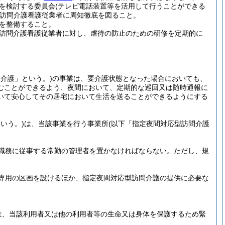
を検討する委員会
(テレビ電話装置等を活用して行うことができる
訪問介護看護従業者に周知徹底を図ること。
を整備すること。
訪問介護看護従業者に対し、虐待の防止のための研修を定期的に
介護」という。)
の事業は、要介護状態となった場合においても、
むことができるよう、夜間において、定期的な巡回又は随時通報に
いて安心してその居宅において生活を送ることができるようにする
いう。)
は、当該事業を行う事業所
(以下「指定夜間対応型訪問介護
職務に従事する常勤の管理者を置かなければならない。
ただし、規
専用の区画を設けるほか、指定夜間対応型訪問介護の提供に必要な
は、当該利用者又は他の利用者等の生命又は身体を保護するため緊