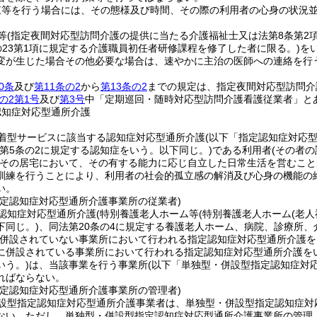
束等を行う場合には、その態様及び時間、その際の利用者の心身の状況
等
(指定夜間対応型訪問介護の提供に当たる介護福祉士又は法第8条第2
の23第1項に規定する介護職員初任者研修課程を修了した者に限る。)
を
変が生じた場合その他必要な場合は、速やかに主治の医師への連絡を行
0条
及び
第11条の2
から
第13条の2
までの規定は、指定夜間対応型訪問介
の2第1号
及び
第3号
中「定期巡回・随時対応型訪問介護看護従業者」と
認知症対応型通所介護
着型サービスに該当する認知症対応型通所介護
(以下「指定認知症対応
法第5条の2に規定する認知症をいう。以下同じ。)
である利用者
(その者
その居宅において、その有する能力に応じ自立した日常生活を営むこと
訓練を行うことにより、利用者の社会的孤立感の解消及び心身の機能の
い。
指定認知症対応型通所介護事業所の従業者)
認知症対応型通所介護
(特別養護老人ホーム等
(特別養護老人ホーム
(老
下同じ。)
、同法第20条の4に規定する養護老人ホーム、病院、診療所
併設されていない事業所において行われる指定認知症対応型通所介護を
に併設されている事業所において行われる指定認知症対応型通所介護をい
いう。)
は、当該事業を行う事業所
(以下「単独型・併設型指定認知症対
ればならない。
指定認知症対応型通所介護事業所の管理者)
設型指定認知症対応型通所介護事業者は、単独型・併設型指定認知症対
ない。
ただし、単独型・併設型指定認知症対応型通所介護事業所の管理