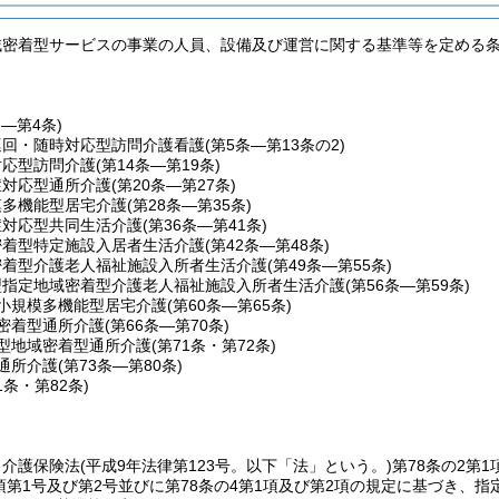
域密着型サービスの事業の人員、設備及び運営に関する基準等を定める
条―第4条)
巡回・随時対応型訪問介護看護
(第5条―第13条の2)
対応型訪問介護
(第14条―第19条)
症対応型通所介護
(第20条―第27条)
模多機能型居宅介護
(第28条―第35条)
症対応型共同生活介護
(第36条―第41条)
密着型特定施設入居者生活介護
(第42条―第48条)
密着型介護老人福祉施設入所者生活介護
(第49条―第55条)
型指定地域密着型介護老人福祉施設入所者生活介護
(第56条―第59条)
小規模多機能型居宅介護
(第60条―第65条)
密着型通所介護
(第66条―第70条)
型地域密着型通所介護
(第71条・第72条)
通所介護
(第73条―第80条)
1条・第82条)
、介護保険法
(平成9年法律第123号。以下「法」という。)
第78条の2第1
1項第1号及び第2号並びに第78条の4第1項及び第2項の規定に基づき