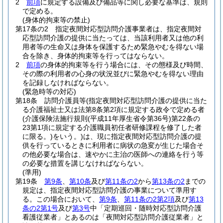
2
前項
に規定する設備及び備品等に関し必要な基準は、規則
で定める。
(身体的拘束等の禁止)
第17条の2
指定夜間対応型訪問介護事業者は、指定夜間対
応型訪問介護の提供に当たっては、当該利用者又は他の利
用者等の生命又は身体を保護するため緊急やむを得ない場
合を除き、身体的拘束等を行ってはならない。
2
前項
の身体的拘束等を行う場合には、その態様及び時間、
その際の利用者の心身の状況並びに緊急やむを得ない理由
を記録しなければならない。
(緊急時等の対応)
第18条
訪問介護員等
(指定夜間対応型訪問介護の提供に当た
る介護福祉士又は法第8条第2項に規定する政令で定める者
(介護保険法施行規則
(平成11年厚生省令第36号)
第22条の
23第1項に規定する介護職員初任者研修課程を修了した者
に限る。)
をいう。)
は、現に指定夜間対応型訪問介護の提
供を行っているときに利用者に病状の急変が生じた場合そ
の他必要な場合は、速やかに主治の医師への連絡を行う等
の必要な措置を講じなければならない。
(準用)
第19条
第9条
、
第10条
及び
第11条の2
から
第13条の2
までの
規定は、指定夜間対応型訪問介護の事業について準用す
る。
この場合において、
第9条
、
第11条の2第2項
及び
第13
条の2第1号
及び
第3号
中「定期巡回・随時対応型訪問介護
看護従業者」とあるのは「夜間対応型訪問介護従業者」と