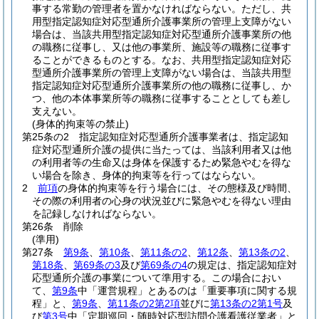
事する常勤の管理者を置かなければならない。
ただし、共
用型指定認知症対応型通所介護事業所の管理上支障がない
場合は、当該共用型指定認知症対応型通所介護事業所の他
の職務に従事し、又は他の事業所、施設等の職務に従事す
ることができるものとする。
なお、共用型指定認知症対応
型通所介護事業所の管理上支障がない場合は、当該共用型
指定認知症対応型通所介護事業所の他の職務に従事し、か
つ、他の本体事業所等の職務に従事することとしても差し
支えない。
(身体的拘束等の禁止)
第25条の2
指定認知症対応型通所介護事業者は、指定認知
症対応型通所介護の提供に当たっては、当該利用者又は他
の利用者等の生命又は身体を保護するため緊急やむを得な
い場合を除き、身体的拘束等を行ってはならない。
2
前項
の身体的拘束等を行う場合には、その態様及び時間、
その際の利用者の心身の状況並びに緊急やむを得ない理由
を記録しなければならない。
第26条
削除
(準用)
第27条
第9条
、
第10条
、
第11条の2
、
第12条
、
第13条の2
、
第18条
、
第69条の3
及び
第69条の4
の規定は、指定認知症対
応型通所介護の事業について準用する。
この場合におい
て、
第9条
中「運営規程」とあるのは「重要事項に関する規
程」と、
第9条
、
第11条の2第2項
並びに
第13条の2第1号
及
び
第3号
中「定期巡回・随時対応型訪問介護看護従業者」と