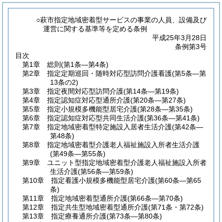
○萩市指定地域密着型サービスの事業の人員、設備及び
運営に関する基準等を定める条例
平成25年3月28日
条例第3号
目次
第1章
総則
(第1条―第4条)
第2章
指定定期巡回・随時対応型訪問介護看護
(第5条―第
13条の2)
第3章
指定夜間対応型訪問介護
(第14条―第19条)
第4章
指定認知症対応型通所介護
(第20条―第27条)
第5章
指定小規模多機能型居宅介護
(第28条―第35条)
第6章
指定認知症対応型共同生活介護
(第36条―第41条)
第7章
指定地域密着型特定施設入居者生活介護
(第42条―
第48条)
第8章
指定地域密着型介護老人福祉施設入所者生活介護
(第49条―第55条)
第9章
ユニット型指定地域密着型介護老人福祉施設入所者
生活介護
(第56条―第59条)
第10章
指定看護小規模多機能型居宅介護
(第60条―第65
条)
第11章
指定地域密着型通所介護
(第66条―第70条)
第12章
指定共生型地域密着型通所介護
(第71条・第72条)
第13章
指定療養通所介護
(第73条―第80条)