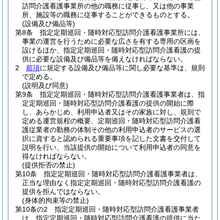
訪問介護看護事業所の他の職務に従事し、又は他の事業
所、施設等の職務に従事することができるものとする。
(設備及び備品等)
第8条
指定定期巡回・随時対応型訪問介護看護事業所には、
事業の運営を行うために必要な広さを有する専用の区画を
設けるほか、指定定期巡回・随時対応型訪問介護看護の提
供に必要な設備及び備品等を備えなければならない。
2
前項
に規定する設備及び備品等に関し必要な基準は、規則
で定める。
(説明及び同意)
第9条
指定定期巡回・随時対応型訪問介護看護事業者は、指
定定期巡回・随時対応型訪問介護看護の提供の開始に際
し、あらかじめ、利用申込者又はその家族に対し、規則で
定める運営規程の概要、定期巡回・随時対応型訪問介護看
護従業者の勤務の体制その他の利用申込者のサービスの選
択に資すると認められる重要事項を記した文書を交付して
説明を行い、当該提供の開始について利用申込者の同意を
得なければならない。
(提供拒否の禁止)
第10条
指定定期巡回・随時対応型訪問介護看護事業者は、
正当な理由なく指定定期巡回・随時対応型訪問介護看護の
提供を拒んではならない。
(身体的拘束等の禁止)
第10条の2
指定定期巡回・随時対応型訪問介護看護事業者
は、指定定期巡回・随時対応型訪問介護看護の提供に当た