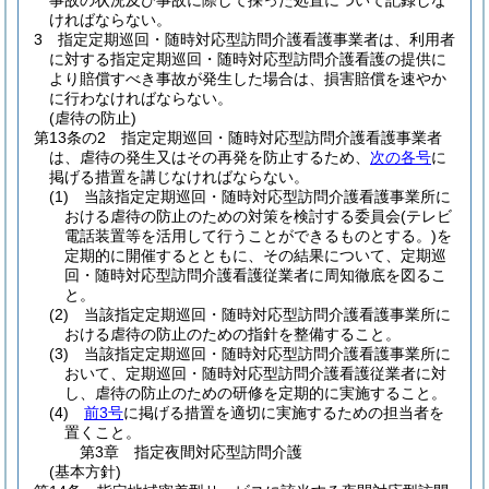
事故の状況及び事故に際して採った処置について記録しな
ければならない。
3
指定定期巡回・随時対応型訪問介護看護事業者は、利用者
に対する指定定期巡回・随時対応型訪問介護看護の提供に
より賠償すべき事故が発生した場合は、損害賠償を速やか
に行わなければならない。
(虐待の防止)
第13条の2
指定定期巡回・随時対応型訪問介護看護事業者
は、虐待の発生又はその再発を防止するため、
次の各号
に
掲げる措置を講じなければならない。
(1)
当該指定定期巡回・随時対応型訪問介護看護事業所に
おける虐待の防止のための対策を検討する委員会
(テレビ
電話装置等を活用して行うことができるものとする。)
を
定期的に開催するとともに、その結果について、定期巡
回・随時対応型訪問介護看護従業者に周知徹底を図るこ
と。
(2)
当該指定定期巡回・随時対応型訪問介護看護事業所に
おける虐待の防止のための指針を整備すること。
(3)
当該指定定期巡回・随時対応型訪問介護看護事業所に
おいて、定期巡回・随時対応型訪問介護看護従業者に対
し、虐待の防止のための研修を定期的に実施すること。
(4)
前3号
に掲げる措置を適切に実施するための担当者を
置くこと。
第3章
指定夜間対応型訪問介護
(基本方針)