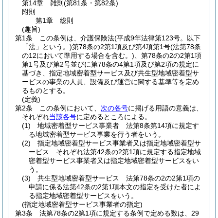
第14章
雑則
(第81条・第82条)
附則
第1章
総則
(趣旨)
第1条
この条例は、介護保険法
(平成9年法律第123号。以下
「法」という。)
第78条の2第1項及び第4項第1号
(法第78条
の12において準用する場合を含む。)
、第78条の2の2第1項
第1号及び第2号並びに第78条の4第1項及び第2項の規定に
基づき、指定地域密着型サービス及び共生型地域密着型サ
ービスの事業の人員、設備及び運営に関する基準等を定め
るものとする。
(定義)
第2条
この条例において、
次の各号
に掲げる用語の意義は、
それぞれ
当該各号
に定めるところによる。
(1)
地域密着型サービス事業者 法第8条第14項に規定す
る地域密着型サービス事業を行う者をいう。
(2)
指定地域密着型サービス事業者又は指定地域密着型サ
ービス それぞれ法第42条の2第1項に規定する指定地域
密着型サービス事業者又は指定地域密着型サービスをい
う。
(3)
共生型地域密着型サービス 法第78条の2の2第1項の
申請に係る法第42条の2第1項本文の指定を受けた者によ
る指定地域密着型サービスをいう。
(指定地域密着型サービス事業者の指定)
第3条
法第78条の2第1項に規定する条例で定める数は、29