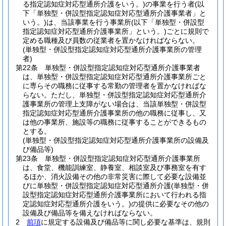
る指定認知症対応型通所介護をいう。)
の事業を行う者
(以
下「単独型・併設型指定認知症対応型通所介護事業者」と
いう。)
は、当該事業を行う事業所
(以下「単独型・併設型
指定認知症対応型通所介護事業所」という。)
ごとに規則で
定める職種及び員数の従業者を置かなければならない。
(単独型・併設型指定認知症対応型通所介護事業所の管理
者)
第22条
単独型・併設型指定認知症対応型通所介護事業者
は、単独型・併設型指定認知症対応型通所介護事業所ごと
に専らその職務に従事する常勤の管理者を置かなければな
らない。
ただし、単独型・併設型指定認知症対応型通所介
護事業所の管理上支障がない場合は、当該単独型・併設型
指定認知症対応型通所介護事業所の他の職務に従事し、又
は他の事業所、施設等の職務に従事することができるもの
とする。
(単独型・併設型指定認知症対応型通所介護事業所の設備及
び備品等)
第23条
単独型・併設型指定認知症対応型通所介護事業所
は、食堂、機能訓練室、静養室、相談室及び事務室を有す
るほか、消火設備その他の非常災害に際して必要な設備並
びに単独型・併設型指定認知症対応型通所介護
(単独型・併
設型指定認知症対応型通所介護事業所において行われる指
定認知症対応型通所介護をいう。)
の提供に必要なその他の
設備及び備品等を備えなければならない。
2
前項
に規定する設備及び備品等に関し必要な基準は、規則