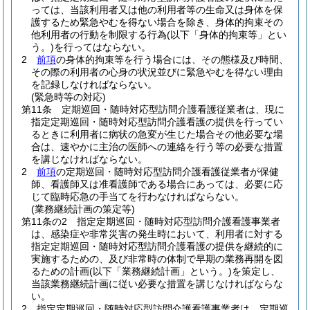
っては、当該利用者又は他の利用者等の生命又は身体を保
護するため緊急やむを得ない場合を除き、身体的拘束その
他利用者の行動を制限する行為
(以下「身体的拘束等」とい
う。)
を行ってはならない。
2
前項
の身体的拘束等を行う場合には、その態様及び時間、
その際の利用者の心身の状況並びに緊急やむを得ない理由
を記録しなければならない。
(緊急時等の対応)
第11条
定期巡回・随時対応型訪問介護看護従業者は、現に
指定定期巡回・随時対応型訪問介護看護の提供を行ってい
るときに利用者に病状の急変が生じた場合その他必要な場
合は、速やかに主治の医師への連絡を行う等の必要な措置
を講じなければならない。
2
前項
の定期巡回・随時対応型訪問介護看護従業者が保健
師、看護師又は准看護師である場合にあっては、必要に応
じて臨時応急の手当てを行わなければならない。
(業務継続計画の策定等)
第11条の2
指定定期巡回・随時対応型訪問介護看護事業者
は、感染症や非常災害の発生時において、利用者に対する
指定定期巡回・随時対応型訪問介護看護の提供を継続的に
実施するための、及び非常時の体制で早期の業務再開を図
るための計画
(以下「業務継続計画」という。)
を策定し、
当該業務継続計画に従い必要な措置を講じなければならな
い。
2
指定定期巡回・随時対応型訪問介護看護事業者は、定期巡