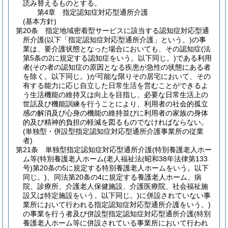
読み替えるものとする。
第4章
指定認知症対応型通所介護
(基本方針)
第20条
指定地域密着型サービスに該当する認知症対応型通
所介護
(以下「指定認知症対応型通所介護」という。)
の事
業は、要介護状態となった場合においても、その認知症
(法
第5条の2に規定する認知症をいう。以下同じ。)
である利用
者
(その者の認知症の原因となる疾患が急性の状態にある者
を除く。以下同じ。)
が可能な限りその居宅において、その
有する能力に応じ自立した日常生活を営むことができるよ
う生活機能の維持又は向上を目指し、必要な日常生活上の
世話及び機能訓練を行うことにより、利用者の社会的孤立
感の解消及び心身の機能の維持並びに利用者の家族の身体
的及び精神的負担の軽減を図るものでなければならない。
(単独型・併設型指定認知症対応型通所介護事業所の従業
者)
第21条
単独型指定認知症対応型通所介護
(特別養護老人ホー
ム等
(特別養護老人ホーム
(老人福祉法
(昭和38年法律第133
号)
第20条の5に規定する特別養護老人ホームをいう。以下
同じ。)
、同法第20条の4に規定する養護老人ホーム、病
院、診療所、介護老人保健施設、介護医療院、社会福祉施
設又は特定施設をいう。以下同じ。)
に併設されていない事
業所において行われる指定認知症対応型通所介護をいう。)
の事業を行う者及び併設型指定認知症対応型通所介護
(特別
養護老人ホーム等に併設されている事業所において行われ