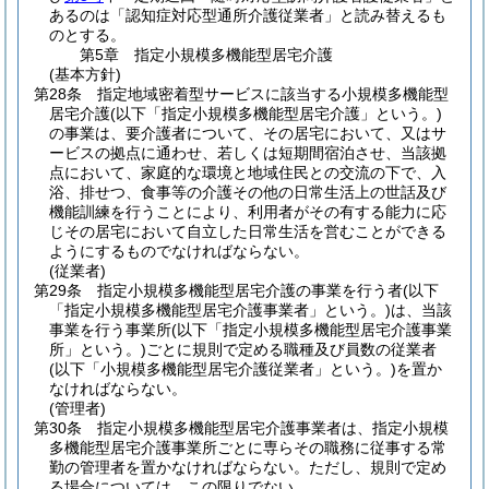
あるのは「認知症対応型通所介護従業者」と読み替えるも
のとする。
第5章
指定小規模多機能型居宅介護
(基本方針)
第28条
指定地域密着型サービスに該当する小規模多機能型
居宅介護
(以下「指定小規模多機能型居宅介護」という。)
の事業は、要介護者について、その居宅において、又はサ
ービスの拠点に通わせ、若しくは短期間宿泊させ、当該拠
点において、家庭的な環境と地域住民との交流の下で、入
浴、排せつ、食事等の介護その他の日常生活上の世話及び
機能訓練を行うことにより、利用者がその有する能力に応
じその居宅において自立した日常生活を営むことができる
ようにするものでなければならない。
(従業者)
第29条
指定小規模多機能型居宅介護の事業を行う者
(以下
「指定小規模多機能型居宅介護事業者」という。)
は、当該
事業を行う事業所
(以下「指定小規模多機能型居宅介護事業
所」という。)
ごとに規則で定める職種及び員数の従業者
(以下「小規模多機能型居宅介護従業者」という。)
を置か
なければならない。
(管理者)
第30条
指定小規模多機能型居宅介護事業者は、指定小規模
多機能型居宅介護事業所ごとに専らその職務に従事する常
勤の管理者を置かなければならない。
ただし、規則で定め
る場合については、この限りでない。