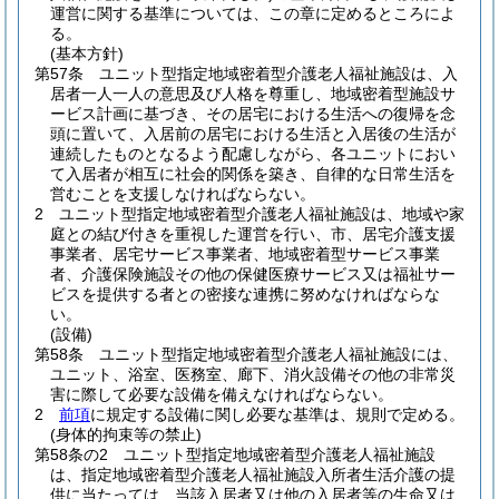
運営に関する基準については、この章に定めるところによ
る。
(基本方針)
第57条
ユニット型指定地域密着型介護老人福祉施設は、入
居者一人一人の意思及び人格を尊重し、地域密着型施設サ
ービス計画に基づき、その居宅における生活への復帰を念
頭に置いて、入居前の居宅における生活と入居後の生活が
連続したものとなるよう配慮しながら、各ユニットにおい
て入居者が相互に社会的関係を築き、自律的な日常生活を
営むことを支援しなければならない。
2
ユニット型指定地域密着型介護老人福祉施設は、地域や家
庭との結び付きを重視した運営を行い、市、居宅介護支援
事業者、居宅サービス事業者、地域密着型サービス事業
者、介護保険施設その他の保健医療サービス又は福祉サー
ビスを提供する者との密接な連携に努めなければならな
い。
(設備)
第58条
ユニット型指定地域密着型介護老人福祉施設には、
ユニット、浴室、医務室、廊下、消火設備その他の非常災
害に際して必要な設備を備えなければならない。
2
前項
に規定する設備に関し必要な基準は、規則で定める。
(身体的拘束等の禁止)
第58条の2
ユニット型指定地域密着型介護老人福祉施設
は、指定地域密着型介護老人福祉施設入所者生活介護の提
供に当たっては、当該入居者又は他の入居者等の生命又は