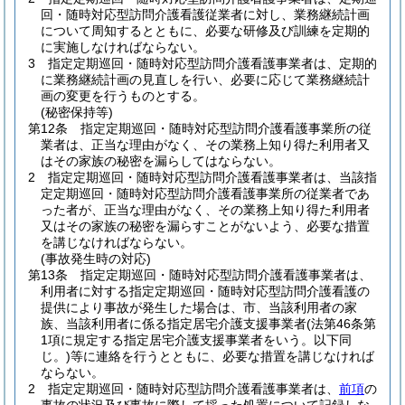
回・随時対応型訪問介護看護従業者に対し、業務継続計画
について周知するとともに、必要な研修及び訓練を定期的
に実施しなければならない。
3
指定定期巡回・随時対応型訪問介護看護事業者は、定期的
に業務継続計画の見直しを行い、必要に応じて業務継続計
画の変更を行うものとする。
(秘密保持等)
第12条
指定定期巡回・随時対応型訪問介護看護事業所の従
業者は、正当な理由がなく、その業務上知り得た利用者又
はその家族の秘密を漏らしてはならない。
2
指定定期巡回・随時対応型訪問介護看護事業者は、当該指
定定期巡回・随時対応型訪問介護看護事業所の従業者であ
った者が、正当な理由がなく、その業務上知り得た利用者
又はその家族の秘密を漏らすことがないよう、必要な措置
を講じなければならない。
(事故発生時の対応)
第13条
指定定期巡回・随時対応型訪問介護看護事業者は、
利用者に対する指定定期巡回・随時対応型訪問介護看護の
提供により事故が発生した場合は、市、当該利用者の家
族、当該利用者に係る指定居宅介護支援事業者
(法第46条第
1項に規定する指定居宅介護支援事業者をいう。以下同
じ。)
等に連絡を行うとともに、必要な措置を講じなければ
ならない。
2
指定定期巡回・随時対応型訪問介護看護事業者は、
前項
の