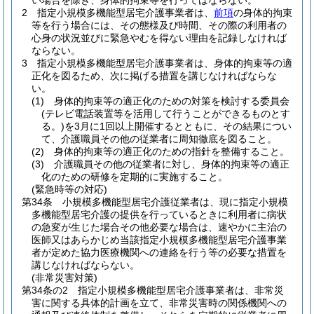
い場合を除き、身体的拘束等を行ってはならない。
2
指定小規模多機能型居宅介護事業者は、
前項
の身体的拘束
等を行う場合には、その態様及び時間、その際の利用者の
心身の状況並びに緊急やむを得ない理由を記録しなければ
ならない。
3
指定小規模多機能型居宅介護事業者は、身体的拘束等の適
正化を図るため、次に掲げる措置を講じなければならな
い。
(1)
身体的拘束等の適正化のための対策を検討する委員会
(テレビ電話装置等を活用して行うことができるものとす
る。)
を3月に1回以上開催するとともに、その結果につい
て、介護職員その他の従業者に周知徹底を図ること。
(2)
身体的拘束等の適正化のための指針を整備すること。
(3)
介護職員その他の従業者に対し、身体的拘束等の適正
化のための研修を定期的に実施すること。
(緊急時等の対応)
第34条
小規模多機能型居宅介護従業者は、現に指定小規模
多機能型居宅介護の提供を行っているときに利用者に病状
の急変が生じた場合その他必要な場合は、速やかに主治の
医師又はあらかじめ当該指定小規模多機能型居宅介護事業
者が定めた協力医療機関への連絡を行う等の必要な措置を
講じなければならない。
(非常災害対策)
第34条の2
指定小規模多機能型居宅介護事業者は、非常災
害に関する具体的計画を立て、非常災害時の関係機関への