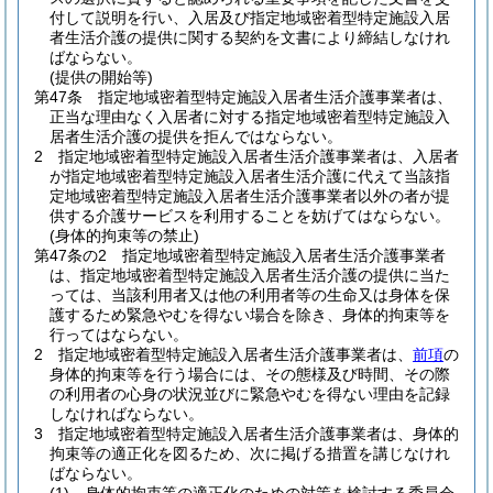
付して説明を行い、入居及び指定地域密着型特定施設入居
者生活介護の提供に関する契約を文書により締結しなけれ
ばならない。
(提供の開始等)
第47条
指定地域密着型特定施設入居者生活介護事業者は、
正当な理由なく入居者に対する指定地域密着型特定施設入
居者生活介護の提供を拒んではならない。
2
指定地域密着型特定施設入居者生活介護事業者は、入居者
が指定地域密着型特定施設入居者生活介護に代えて当該指
定地域密着型特定施設入居者生活介護事業者以外の者が提
供する介護サービスを利用することを妨げてはならない。
(身体的拘束等の禁止)
第47条の2
指定地域密着型特定施設入居者生活介護事業者
は、指定地域密着型特定施設入居者生活介護の提供に当た
っては、当該利用者又は他の利用者等の生命又は身体を保
護するため緊急やむを得ない場合を除き、身体的拘束等を
行ってはならない。
2
指定地域密着型特定施設入居者生活介護事業者は、
前項
の
身体的拘束等を行う場合には、その態様及び時間、その際
の利用者の心身の状況並びに緊急やむを得ない理由を記録
しなければならない。
3
指定地域密着型特定施設入居者生活介護事業者は、身体的
拘束等の適正化を図るため、次に掲げる措置を講じなけれ
ばならない。