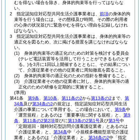
むを得ない場合を除き、身体的拘束等を行ってはならな
い。
2
指定認知症対応型共同生活介護事業者は、
前項
の身体的拘
束等を行う場合には、その態様及び時間、その際の利用者
の心身の状況並びに緊急やむを得ない理由を記録しなけれ
ばならない。
3
指定認知症対応型共同生活介護事業者は、身体的拘束等の
適正化を図るため、次に掲げる措置を講じなければならな
い。
(1)
身体的拘束等の適正化のための対策を検討する委員会
(テレビ電話装置等を活用して行うことができるものとす
る。)
を3月に1回以上開催するとともに、その結果につい
て、介護従業者その他の従業者に周知徹底を図ること。
(2)
身体的拘束等の適正化のための指針を整備すること。
(3)
介護従業者その他の従業者に対し、身体的拘束等の適
正化のための研修を定期的に実施すること。
(準用)
第41条
第9条
、
第10条
、
第11条の2
から
第13条の2
まで、
第
34条
及び
第34条の2
の規定は、指定認知症対応型共同生活
介護の事業について準用する。
この場合において、
第9条
中
「運営規程」とあるのは「重要事項に関する規程」と、
第9
条
、
第11条の2第2項
並びに
第13条の2第1号
及び
第3号
中
「定期巡回・随時対応型訪問介護看護従業者」とあるのは
「介護従業者」と、
第34条
中「小規模多機能型居宅介護従
業者」とあるのは「介護従業者」と、
第34条の2
中「指定