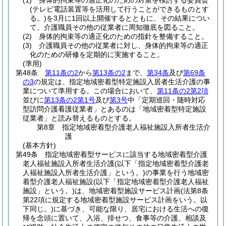
(1)
身体的拘束等の適正化のための対策を検討する委員会
(テレビ電話装置等を活用して行うことができるものとす
る。)
を3月に1回以上開催するとともに、その結果につい
て、介護職員その他の従業者に周知徹底を図ること。
(2)
身体的拘束等の適正化のための指針を整備すること。
(3)
介護職員その他の従業者に対し、身体的拘束等の適正
化のための研修を定期的に実施すること。
(準用)
第48条
第11条の2
から
第13条の2
まで、
第34条
及び
第69条
の3
の規定は、指定地域密着型特定施設入居者生活介護の事
業について準用する。
この場合において、
第11条の2第2項
並びに
第13条の2第1号
及び
第3号
中「定期巡回・随時対応
型訪問介護看護従業者」とあるのは「地域密着型特定施設
従業者」と読み替えるものとする。
第8章
指定地域密着型介護老人福祉施設入所者生活介
護
(基本方針)
第49条
指定地域密着型サービスに該当する地域密着型介護
老人福祉施設入所者生活介護
(以下「指定地域密着型介護老
人福祉施設入所者生活介護」という。)
の事業を行う地域密
着型介護老人福祉施設
(以下「指定地域密着型介護老人福祉
施設」という。)
は、地域密着型施設サービス計画
(法第8条
第22項に規定する地域密着型施設サービス計画をいう。以
下同じ。)
に基づき、可能な限り、居宅における生活への復
帰を念頭に置いて、入浴、排せつ、食事等の介護、相談及