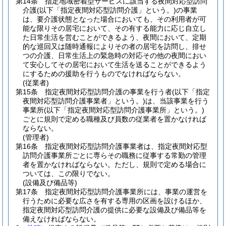
第14条
指定地域密着型サービスに該当する夜間対応型訪問
介護
(以下「指定夜間対応型訪問介護」という。)
の事業
は、要介護状態となった場合においても、その利用者が可
能な限りその居宅において、その有する能力に応じ自立し
た日常生活を営むことができるよう、夜間において、定期
的な巡回又は随時通報によりその者の居宅を訪問し、排せ
つの介護、日常生活上の緊急時の対応その他の夜間におい
て安心してその居宅において生活を送ることができるよう
にするための援助を行うものでなければならない。
(従業者)
第15条
指定夜間対応型訪問介護の事業を行う者
(以下「指定
夜間対応型訪問介護事業者」という。)
は、当該事業を行う
事業所
(以下「指定夜間対応型訪問介護事業所」という。)
ごとに規則で定める職種及び員数の従業者を置かなければ
ならない。
(管理者)
第16条
指定夜間対応型訪問介護事業者は、指定夜間対応型
訪問介護事業所ごとに専らその職務に従事する常勤の管理
者を置かなければならない。
ただし、規則で定める場合に
ついては、この限りでない。
(設備及び備品等)
第17条
指定夜間対応型訪問介護事業所には、事業の運営を
行うために必要な広さを有する専用の区画を設けるほか、
指定夜間対応型訪問介護の提供に必要な設備及び備品等を
備えなければならない。