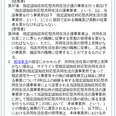
(従業者)
第37条
指定認知症対応型共同生活介護の事業を行う者
(以下
「指定認知症対応型共同生活介護事業者」という。)
は、当
該事業を行う事業所
(以下「指定認知症対応型共同生活介護
事業所」という。)
ごとに規則で定める職種及び員数の従業
者を置かなければならない。
(管理者)
第38条
指定認知症対応型共同生活介護事業者は、共同生活
住居ごとに専らその職務に従事する常勤の管理者を置かな
ければならない。
ただし、共同生活住居の管理上支障がな
い場合は、当該共同生活住居の他の職務に従事し、又は他
の事業所、施設等の職務に従事することができるものとす
る。
2
前項本文
の規定にかかわらず、共同生活住居の管理上支障
がない場合は、サテライト型指定認知症対応型共同生活介
護事業所
(指定認知症対応型共同生活介護事業所であって、
指定居宅サービス事業等その他の保健医療又は福祉に関す
る事業について3年以上の経験を有する指定認知症対応型共
同生活介護事業者により設置される当該指定認知症対応型
共同生活介護事業所以外の指定認知症対応型共同生活介護
事業所であって当該指定認知症対応型共同生活介護事業所
に対して指定認知症対応型共同生活介護の提供に係る支援
を行うもの
(以下この項において「本体事業所」という。)
との密接な連携の下に運営されるものをいう。以下同じ。)
における共同生活住居の管理者は、本体事業所における共