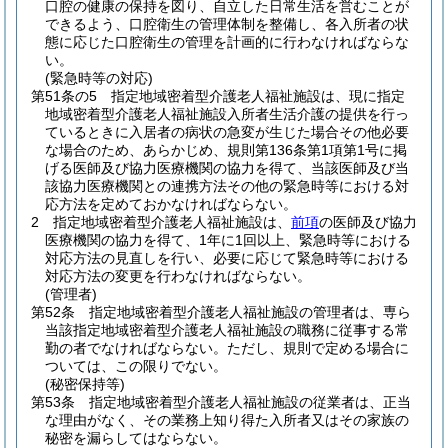
口腔の健康の保持を図り、自立した日常生活を営むことが
できるよう、口腔衛生の管理体制を整備し、各入所者の状
態に応じた口腔衛生の管理を計画的に行わなければならな
い。
(緊急時等の対応)
第51条の5
指定地域密着型介護老人福祉施設は、現に指定
地域密着型介護老人福祉施設入所者生活介護の提供を行っ
ているときに入居者の病状の急変が生じた場合その他必要
な場合のため、あらかじめ、規則第136条第1項第1号に掲
げる医師及び協力医療機関の協力を得て、当該医師及び当
該協力医療機関との連携方法その他の緊急時等における対
応方法を定めておかなければならない。
2
指定地域密着型介護老人福祉施設は、
前項
の医師及び協力
医療機関の協力を得て、1年に1回以上、緊急時等における
対応方法の見直しを行い、必要に応じて緊急時等における
対応方法の変更を行わなければならない。
(管理者)
第52条
指定地域密着型介護老人福祉施設の管理者は、専ら
当該指定地域密着型介護老人福祉施設の職務に従事する常
勤の者でなければならない。
ただし、規則で定める場合に
ついては、この限りでない。
(秘密保持等)
第53条
指定地域密着型介護老人福祉施設の従業者は、正当
な理由がなく、その業務上知り得た入所者又はその家族の
秘密を漏らしてはならない。