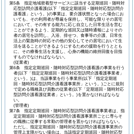
第5条
指定地域密着型サービスに該当する定期巡回・随時対
応型訪問介護看護
(以下「指定定期巡回・随時対応型訪問介
護看護」という。)
の事業は、要介護状態となった場合にお
いても、その利用者が尊厳を保持し、可能な限りその居宅
において、その有する能力に応じ自立した日常生活を営む
ことができるよう、定期的な巡回又は随時通報によりその
者の居宅を訪問し、入浴、排せつ、食事等の介護、日常生
活上の緊急時の対応その他の安心してその居宅において生
活を送ることができるようにするための援助を行うととも
に、その療養生活を支援し、心身の機能の維持回復を目指
すものでなければならない。
(従業者)
第6条
指定定期巡回・随時対応型訪問介護看護の事業を行う
者
(以下「指定定期巡回・随時対応型訪問介護看護事業者」
という。)
は、当該事業を行う事業所
(以下「指定定期巡
回・随時対応型訪問介護看護事業所」という。)
ごとに規則
で定める職種及び員数の従業者
(以下「定期巡回・随時対応
型訪問介護看護従業者」という。)
を置かなければならな
い。
(管理者)
第7条
指定定期巡回・随時対応型訪問介護看護事業者は、指
定定期巡回・随時対応型訪問介護看護事業所ごとに専らそ
の職務に従事する常勤の管理者を置かなければならない。
ただし、指定定期巡回・随時対応型訪問介護看護事業所の
管理上支障がない場合は、当該指定定期巡回・随時対応型