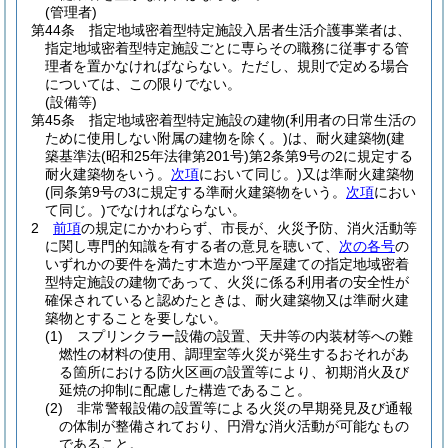
(管理者)
第44条
指定地域密着型特定施設入居者生活介護事業者は、
指定地域密着型特定施設ごとに専らその職務に従事する管
理者を置かなければならない。
ただし、規則で定める場合
については、この限りでない。
(設備等)
第45条
指定地域密着型特定施設の建物
(利用者の日常生活の
ために使用しない附属の建物を除く。)
は、耐火建築物
(建
築基準法
(昭和25年法律第201号)
第2条第9号の2に規定する
耐火建築物をいう。
次項
において同じ。)
又は準耐火建築物
(同条第9号の3に規定する準耐火建築物をいう。
次項
におい
て同じ。)
でなければならない。
2
前項
の規定にかかわらず、市長が、火災予防、消火活動等
に関し専門的知識を有する者の意見を聴いて、
次の各号
の
いずれかの要件を満たす木造かつ平屋建ての指定地域密着
型特定施設の建物であって、火災に係る利用者の安全性が
確保されていると認めたときは、耐火建築物又は準耐火建
築物とすることを要しない。
(1)
スプリンクラー設備の設置、天井等の内装材等への難
燃性の材料の使用、調理室等火災が発生するおそれがあ
る箇所における防火区画の設置等により、初期消火及び
延焼の抑制に配慮した構造であること。
(2)
非常警報設備の設置等による火災の早期発見及び通報
の体制が整備されており、円滑な消火活動が可能なもの
であること。