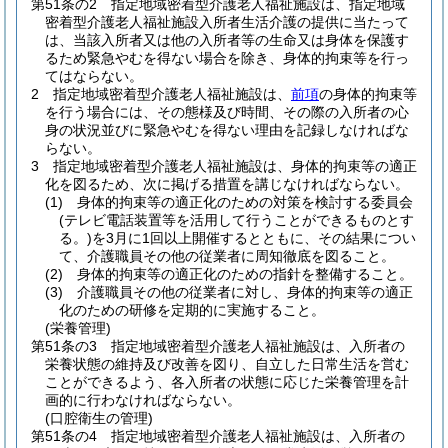
第51条の2
指定地域密着型介護老人福祉施設は、指定地域
密着型介護老人福祉施設入所者生活介護の提供に当たって
は、当該入所者又は他の入所者等の生命又は身体を保護す
るため緊急やむを得ない場合を除き、身体的拘束等を行っ
てはならない。
2
指定地域密着型介護老人福祉施設は、
前項
の身体的拘束等
を行う場合には、その態様及び時間、その際の入所者の心
身の状況並びに緊急やむを得ない理由を記録しなければな
らない。
3
指定地域密着型介護老人福祉施設は、身体的拘束等の適正
化を図るため、次に掲げる措置を講じなければならない。
(1)
身体的拘束等の適正化のための対策を検討する委員会
(テレビ電話装置等を活用して行うことができるものとす
る。)
を3月に1回以上開催するとともに、その結果につい
て、介護職員その他の従業者に周知徹底を図ること。
(2)
身体的拘束等の適正化のための指針を整備すること。
(3)
介護職員その他の従業者に対し、身体的拘束等の適正
化のための研修を定期的に実施すること。
(栄養管理)
第51条の3
指定地域密着型介護老人福祉施設は、入所者の
栄養状態の維持及び改善を図り、自立した日常生活を営む
ことができるよう、各入所者の状態に応じた栄養管理を計
画的に行わなければならない。
(口腔衛生の管理)
第51条の4
指定地域密着型介護老人福祉施設は、入所者の