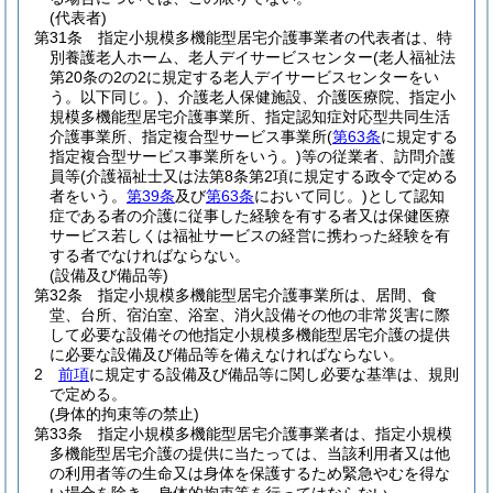
(代表者)
第31条
指定小規模多機能型居宅介護事業者の代表者は、特
別養護老人ホーム、老人デイサービスセンター
(老人福祉法
第20条の2の2に規定する老人デイサービスセンターをい
う。以下同じ。)
、介護老人保健施設、介護医療院、指定小
規模多機能型居宅介護事業所、指定認知症対応型共同生活
介護事業所、指定複合型サービス事業所
(
第63条
に規定する
指定複合型サービス事業所をいう。)
等の従業者、訪問介護
員等
(介護福祉士又は法第8条第2項に規定する政令で定める
者をいう。
第39条
及び
第63条
において同じ。)
として認知
症である者の介護に従事した経験を有する者又は保健医療
サービス若しくは福祉サービスの経営に携わった経験を有
する者でなければならない。
(設備及び備品等)
第32条
指定小規模多機能型居宅介護事業所は、居間、食
堂、台所、宿泊室、浴室、消火設備その他の非常災害に際
して必要な設備その他指定小規模多機能型居宅介護の提供
に必要な設備及び備品等を備えなければならない。
2
前項
に規定する設備及び備品等に関し必要な基準は、規則
で定める。
(身体的拘束等の禁止)
第33条
指定小規模多機能型居宅介護事業者は、指定小規模
多機能型居宅介護の提供に当たっては、当該利用者又は他
の利用者等の生命又は身体を保護するため緊急やむを得な