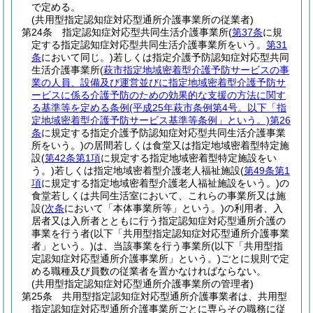
で定める。
(共用型指定認知症対応型通所介護事業所の従業者)
第24条
指定認知症対応型共同生活介護事業所
(
第37条
に規
定する指定認知症対応型共同生活介護事業所をいう。
第31
条
において同じ。)
若しくは指定介護予防認知症対応型共同
生活介護事業所
(
萩市指定地域密着型介護予防サービスの事
業の人員、設備及び運営並びに指定地域密着型介護予防サ
ービスに係る介護予防のための効果的な支援の方法に関す
る基準等を定める条例
(平成25年萩市条例第4号。以下「指
定地域密着型介護予防サービス基準等条例」という。)
第26
条
に規定する指定介護予防認知症対応型共同生活介護事業
所をいう。)
の居間若しくは食堂又は指定地域密着型特定施
設
(
第42条第1項
に規定する指定地域密着型特定施設をい
う。)
若しくは指定地域密着型介護老人福祉施設
(
第49条第1
項
に規定する指定地域密着型介護老人福祉施設をいう。)
の
食堂若しくは共同生活室において、これらの事業所又は施
設
(
次条
において「本体事業所等」という。)
の利用者、入
居者又は入所者とともに行う指定認知症対応型通所介護の
事業を行う者
(以下「共用型指定認知症対応型通所介護事業
者」という。)
は、当該事業を行う事業所
(以下「共用型指
定認知症対応型通所介護事業所」という。)
ごとに規則で定
める職種及び員数の従業者を置かなければならない。
(共用型指定認知症対応型通所介護事業所の管理者)
第25条
共用型指定認知症対応型通所介護事業者は、共用型
指定認知症対応型通所介護事業所ごとに専らその職務に従