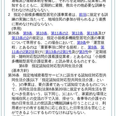
通報及び連絡体制を整備し、それらを定期的に従業者に周
知するとともに、定期的に避難、救出その他必要な訓練を
行わなければならない。
2
指定小規模多機能型居宅介護事業者は、
前項
に規定する訓
練の実施に当たって、地域住民の参加が得られるよう連携
に努めなければならない。
(準用)
第35条
第9条
、
第10条
、
第11条の2
、
第12条
、
第13条
及び
第13条の2
の規定は、指定小規模多機能型居宅介護の事業
について準用する。
この場合において、
第9条
中「運営規
程」とあるのは「重要事項に関する規程」と、
第9条
、
第
11条の2第2項
並びに
第13条の2第1号
及び
第3号
中「定期巡
回・随時対応型訪問介護看護従業者」とあるのは「小規模
多機能型居宅介護従業者」と読み替えるものとする。
第6章
指定認知症対応型共同生活介護
(基本方針)
第36条
指定地域密着型サービスに該当する認知症対応型共
同生活介護
(以下「指定認知症対応型共同生活介護」とい
う。)
の事業は、要介護者であって認知症であるものについ
て、共同生活住居
(法第8条第20項に規定する共同生活を営
むべき住居をいう。以下同じ。)
において、家庭的な環境と
地域住民との交流の下で入浴、排せつ、食事等の介護その
他の日常生活上の世話及び機能訓練を行うことにより、利
用者がその有する能力に応じ自立した日常生活を営むこと
ができるようにするものでなければならない。