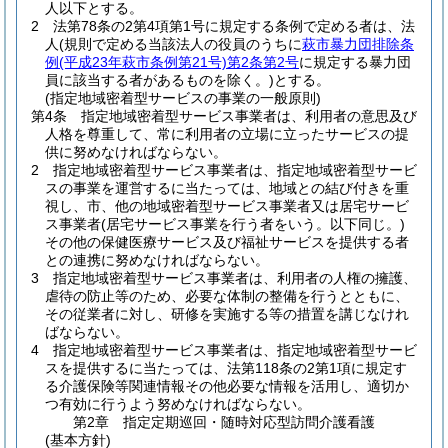
人以下とする。
2
法第78条の2第4項第1号に規定する条例で定める者は、法
人
(規則で定める当該法人の役員のうちに
萩市暴力団排除条
例
(平成23年萩市条例第21号)
第2条第2号
に規定する暴力団
員に該当する者があるものを除く。)
とする。
(指定地域密着型サービスの事業の一般原則)
第4条
指定地域密着型サービス事業者は、利用者の意思及び
人格を尊重して、常に利用者の立場に立ったサービスの提
供に努めなければならない。
2
指定地域密着型サービス事業者は、指定地域密着型サービ
スの事業を運営するに当たっては、地域との結び付きを重
視し、市、他の地域密着型サービス事業者又は居宅サービ
ス事業者
(居宅サービス事業を行う者をいう。以下同じ。)
その他の保健医療サービス及び福祉サービスを提供する者
との連携に努めなければならない。
3
指定地域密着型サービス事業者は、利用者の人権の擁護、
虐待の防止等のため、必要な体制の整備を行うとともに、
その従業者に対し、研修を実施する等の措置を講じなけれ
ばならない。
4
指定地域密着型サービス事業者は、指定地域密着型サービ
スを提供するに当たっては、法第118条の2第1項に規定す
る介護保険等関連情報その他必要な情報を活用し、適切か
つ有効に行うよう努めなければならない。
第2章
指定定期巡回・随時対応型訪問介護看護
(基本方針)