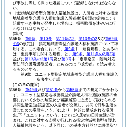
び事故に際して採った処置について記録しなければならな
い。
4
指定地域密着型介護老人福祉施設は、入所者に対する指定
地域密着型介護老人福祉施設入所者生活介護の提供により
賠償すべき事故が発生した場合は、損害賠償を速やかに行
わなければならない。
(準用)
第55条
第9条
、
第10条
、
第11条の2
、
第13条の2
及び
第69条
の3
の規定は、指定地域密着型介護老人福祉施設について準
用する。
この場合において、
第9条
中「運営規程」とあるの
は「重要事項に関する規程」と、
第9条
、
第11条の2第2項
並びに
第13条の2第1号
及び
第3号
中「定期巡回・随時対応
型訪問介護看護従業者」とあるのは「従業者」と読み替え
るものとする。
第9章
ユニット型指定地域密着型介護老人福祉施設入
所者生活介護
(この章の趣旨)
第56条
第49条
及び
第51条
から
第55条
までの規定にかかわら
ず、ユニット型指定地域密着型介護老人福祉施設
(施設の全
部において少数の居室及び当該居室に近接して設けられる
共同生活室
(当該居室の入居者が交流し、共同で日常生活を
営むための場所をいう。)
により一体的に構成される場所
(以下「ユニット」という。)
ごとに入居者の日常生活が営
まれ、これに対する支援が行われる指定地域密着型介護老
人福祉施設をいう。以下同じ。)
の基本方針並びに設備及び