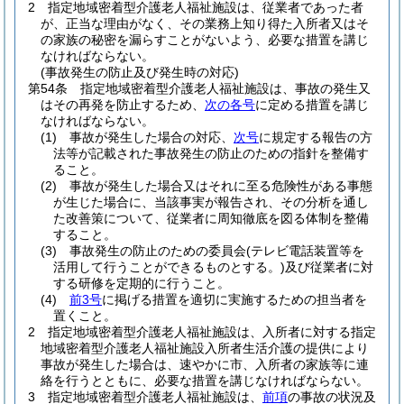
2
指定地域密着型介護老人福祉施設は、従業者であった者
が、正当な理由がなく、その業務上知り得た入所者又はそ
の家族の秘密を漏らすことがないよう、必要な措置を講じ
なければならない。
(事故発生の防止及び発生時の対応)
第54条
指定地域密着型介護老人福祉施設は、事故の発生又
はその再発を防止するため、
次の各号
に定める措置を講じ
なければならない。
(1)
事故が発生した場合の対応、
次号
に規定する報告の方
法等が記載された事故発生の防止のための指針を整備す
ること。
(2)
事故が発生した場合又はそれに至る危険性がある事態
が生じた場合に、当該事実が報告され、その分析を通し
た改善策について、従業者に周知徹底を図る体制を整備
すること。
(3)
事故発生の防止のための委員会
(テレビ電話装置等を
活用して行うことができるものとする。)
及び従業者に対
する研修を定期的に行うこと。
(4)
前3号
に掲げる措置を適切に実施するための担当者を
置くこと。
2
指定地域密着型介護老人福祉施設は、入所者に対する指定
地域密着型介護老人福祉施設入所者生活介護の提供により
事故が発生した場合は、速やかに市、入所者の家族等に連
絡を行うとともに、必要な措置を講じなければならない。
3
指定地域密着型介護老人福祉施設は、
前項
の事故の状況及