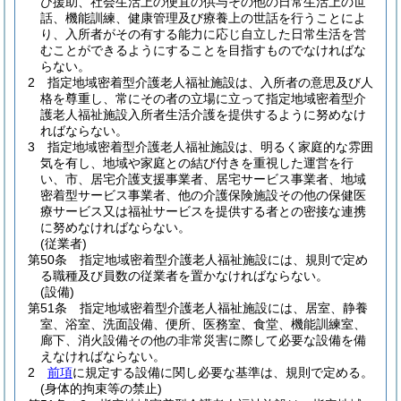
び援助、社会生活上の便宜の供与その他の日常生活上の世
話、機能訓練、健康管理及び療養上の世話を行うことによ
り、入所者がその有する能力に応じ自立した日常生活を営
むことができるようにすることを目指すものでなければな
らない。
2
指定地域密着型介護老人福祉施設は、入所者の意思及び人
格を尊重し、常にその者の立場に立って指定地域密着型介
護老人福祉施設入所者生活介護を提供するように努めなけ
ればならない。
3
指定地域密着型介護老人福祉施設は、明るく家庭的な雰囲
気を有し、地域や家庭との結び付きを重視した運営を行
い、市、居宅介護支援事業者、居宅サービス事業者、地域
密着型サービス事業者、他の介護保険施設その他の保健医
療サービス又は福祉サービスを提供する者との密接な連携
に努めなければならない。
(従業者)
第50条
指定地域密着型介護老人福祉施設には、規則で定め
る職種及び員数の従業者を置かなければならない。
(設備)
第51条
指定地域密着型介護老人福祉施設には、居室、静養
室、浴室、洗面設備、便所、医務室、食堂、機能訓練室、
廊下、消火設備その他の非常災害に際して必要な設備を備
えなければならない。
2
前項
に規定する設備に関し必要な基準は、規則で定める。
(身体的拘束等の禁止)