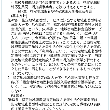
小規模多機能型居宅介護事業者」とあるのは「指定認知症
対応型共同生活介護事業者」と読み替えるものとする。
第7章
指定地域密着型特定施設入居者生活介護
(基本方針)
第42条
指定地域密着型サービスに該当する地域密着型特定
施設入居者生活介護
(以下「指定地域密着型特定施設入居者
生活介護」という。)
の事業は、地域密着型特定施設サービ
ス計画
(法第8条第21項に規定する計画をいう。)
に基づき、
入浴、排せつ、食事等の介護その他の日常生活上の世話、
機能訓練及び療養上の世話を行うことにより、当該指定地
域密着型特定施設入居者生活介護の提供を受ける入居者
(以
下この章において「利用者」という。)
が指定地域密着型特
定施設
(同項に規定する地域密着型特定施設であって、当該
指定地域密着型特定施設入居者生活介護の事業が行われる
ものをいう。以下同じ。)
においてその有する能力に応じ自
立した日常生活を営むことができるようにするものでなけ
ればならない。
2
指定地域密着型特定施設入居者生活介護の事業を行う者
(以下「指定地域密着型特定施設入居者生活介護事業者」と
いう。)
は、安定的かつ継続的な事業運営に努めなければな
らない。
(従業者)
第43条
指定地域密着型特定施設入居者生活介護事業者は、
指定地域密着型特定施設ごとに規則で定める職種及び員数
の従業者を置かなければならない。