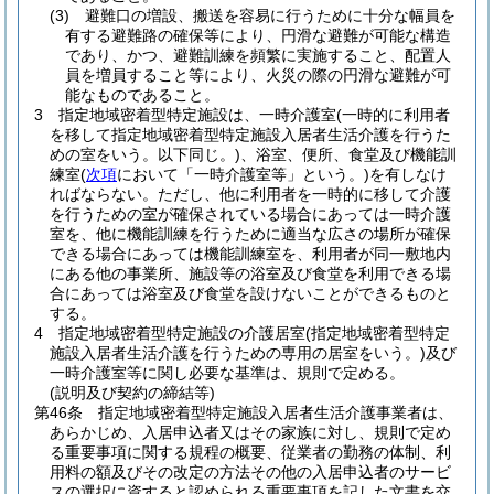
(3)
避難口の増設、搬送を容易に行うために十分な幅員を
有する避難路の確保等により、円滑な避難が可能な構造
であり、かつ、避難訓練を頻繁に実施すること、配置人
員を増員すること等により、火災の際の円滑な避難が可
能なものであること。
3
指定地域密着型特定施設は、一時介護室
(一時的に利用者
を移して指定地域密着型特定施設入居者生活介護を行うた
めの室をいう。以下同じ。)
、浴室、便所、食堂及び機能訓
練室
(
次項
において「一時介護室等」という。)
を有しなけ
ればならない。
ただし、他に利用者を一時的に移して介護
を行うための室が確保されている場合にあっては一時介護
室を、他に機能訓練を行うために適当な広さの場所が確保
できる場合にあっては機能訓練室を、利用者が同一敷地内
にある他の事業所、施設等の浴室及び食堂を利用できる場
合にあっては浴室及び食堂を設けないことができるものと
する。
4
指定地域密着型特定施設の介護居室
(指定地域密着型特定
施設入居者生活介護を行うための専用の居室をいう。)
及び
一時介護室等に関し必要な基準は、規則で定める。
(説明及び契約の締結等)
第46条
指定地域密着型特定施設入居者生活介護事業者は、
あらかじめ、入居申込者又はその家族に対し、規則で定め
る重要事項に関する規程の概要、従業者の勤務の体制、利
用料の額及びその改定の方法その他の入居申込者のサービ
スの選択に資すると認められる重要事項を記した文書を交