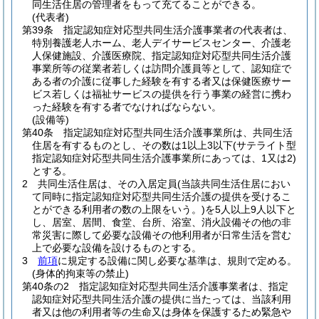
同生活住居の管理者をもって充てることができる。
(代表者)
第39条
指定認知症対応型共同生活介護事業者の代表者は、
特別養護老人ホーム、老人デイサービスセンター、介護老
人保健施設、介護医療院、指定認知症対応型共同生活介護
事業所等の従業者若しくは訪問介護員等として、認知症で
ある者の介護に従事した経験を有する者又は保健医療サー
ビス若しくは福祉サービスの提供を行う事業の経営に携わ
った経験を有する者でなければならない。
(設備等)
第40条
指定認知症対応型共同生活介護事業所は、共同生活
住居を有するものとし、その数は1以上3以下
(サテライト型
指定認知症対応型共同生活介護事業所にあっては、1又は2)
とする。
2
共同生活住居は、その入居定員
(当該共同生活住居におい
て同時に指定認知症対応型共同生活介護の提供を受けるこ
とができる利用者の数の上限をいう。)
を5人以上9人以下と
し、居室、居間、食堂、台所、浴室、消火設備その他の非
常災害に際して必要な設備その他利用者が日常生活を営む
上で必要な設備を設けるものとする。
3
前項
に規定する設備に関し必要な基準は、規則で定める。
(身体的拘束等の禁止)
第40条の2
指定認知症対応型共同生活介護事業者は、指定
認知症対応型共同生活介護の提供に当たっては、当該利用
者又は他の利用者等の生命又は身体を保護するため緊急や